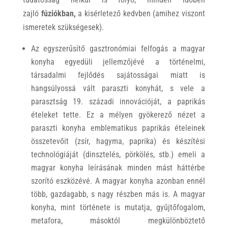
zajló
fúziókban,
a kisérletező kedvben (amihez viszont
ismeretek szükségesek).
Az egyszerűsítő gasztronómiai felfogás a magyar
konyha egyedüli jellemzőjévé a történelmi,
társadalmi fejlődés sajátosságai miatt is
hangsúlyossá vált paraszti konyhát, s vele a
parasztság 19. századi innovációját, a paprikás
ételeket tette. Ez a mélyen gyökerező nézet a
paraszti konyha emblematikus paprikás ételeinek
összetevőit (zsír, hagyma, paprika) és készítési
technológiáját (dinsztelés, pörkölés, stb.) emeli a
magyar konyha leírásának minden mást háttérbe
szorító eszközévé. A magyar konyha azonban ennél
több, gazdagabb, s nagy részben más is. A magyar
konyha, mint története is mutatja, gyűjtőfogalom,
metafora, másoktól megkülönböztető