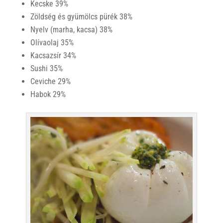
Kecske 39%
Zöldség és gyümölcs pürék 38%
Nyelv (marha, kacsa) 38%
Olívaolaj 35%
Kacsazsír 34%
Sushi 35%
Ceviche 29%
Habok 29%