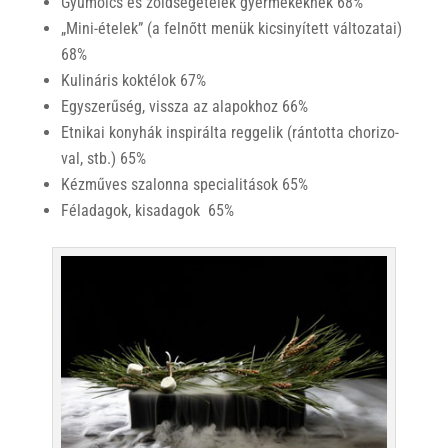
Gyümölcs és zöldségételek gyermekeknek 68%
„Mini-ételek” (a felnőtt menük kicsinyített változatai)
68%
Kulináris koktélok 67%
Egyszerűség, vissza az alapokhoz 66%
Etnikai konyhák inspirálta reggelik (rántotta chorizo-
val, stb.) 65%
Kézműves szalonna specialitások 65%
Féladagok, kisadagok 65%