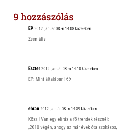
t
e
e
s
r
b
9 hozzászólás
A
o
p
o
EP
2012. január 08.-n 14:08 közelében
p
k
Zseniális!
Eszter
2012. január 08.-n 14:18 közelében
EP: Mint általában! 🙂
ehran
2012. január 08.-n 14:39 közelében
Köszi! Van egy elírás a fő trendek résznél:
„2010 végén, ahogy az már évek óta szokásos,