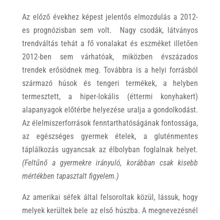
Az előző évekhez képest jelentős elmozdulás a 2012-
es prognózisban sem volt. Nagy csodák, látványos
trendváltás tehát a fő vonalakat és eszméket illetően
2012-ben sem várhatóak, miközben évszázados
trendek erősödnek meg. Továbbra is a helyi forrásból
származó húsok és tengeri termékek, a helyben
termesztett, a hiper-lokális (éttermi konyhakert)
alapanyagok előtérbe helyezése uralja a gondolkodást.
Az élelmiszerforrások fenntarthatóságának fontossága,
az egészséges gyermek ételek, a gluténmentes
táplálkozás ugyancsak az élbolyban foglalnak helyet.
(Feltűnő a gyermekre irányuló, korábban csak kisebb
mértékben tapasztalt figyelem.)
Az amerikai séfek által felsoroltak közül, lássuk, hogy
melyek kerültek bele az első húszba. A megnevezésnél