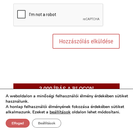
3.000 ÍRÁS A BLOGON
A weboldalon a minőségi felhasználói élmény érdekében sütiket
3.000
használunk.
A honlap felhasználói élményének fokozása érdekében sütiket
ÍRÁS
alkalmazunk. Ezeket a
beállítások
oldalon lehet módosítani.
KERESÉS
A
Elfogad
Beállítások
BLOGON