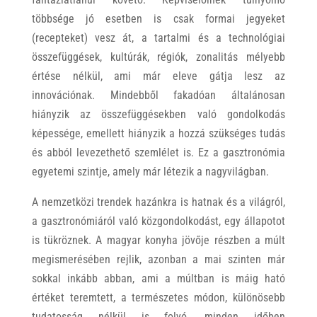
többsége jó esetben is csak formai jegyeket
(recepteket) vesz át, a tartalmi és a technológiai
összefüggések, kultúrák, régiók, zonalitás mélyebb
értése nélkül, ami már eleve gátja lesz az
innovációnak. Mindebből fakadóan általánosan
hiányzik az összefüggésekben való gondolkodás
képessége, emellett hiányzik a hozzá szükséges tudás
és abból levezethető szemlélet is. Ez a gasztronómia
egyetemi szintje, amely már létezik a nagyvilágban.
A nemzetközi trendek hazánkra is hatnak és a világról,
a gasztronómiáról való közgondolkodást, egy állapotot
is tükröznek. A magyar konyha jövője részben a múlt
megismerésében rejlik, azonban a mai szinten már
sokkal inkább abban, ami a múltban is máig ható
értéket teremtett, a természetes módon, különösebb
tudatosság nélkül is folyó, minden időben