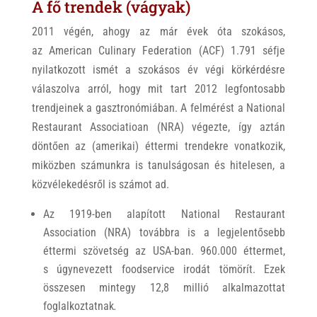
A fő trendek (vágyak)
2011 végén, ahogy az már évek óta szokásos,
az American Culinary Federation (ACF) 1.791 séfje
nyilatkozott ismét a szokásos év végi körkérdésre
válaszolva arról, hogy mit tart 2012 legfontosabb
trendjeinek a gasztronómiában. A felmérést a National
Restaurant Associatioan (NRA) végezte, így aztán
döntően az (amerikai) éttermi trendekre vonatkozik,
miközben számunkra is tanulságosan és hitelesen, a
közvélekedésről is számot ad.
Az 1919-ben alapított National Restaurant
Association (NRA) továbbra is a legjelentősebb
éttermi szövetség az USA-ban. 960.000 éttermet,
s úgynevezett foodservice irodát tömörít. Ezek
összesen mintegy 12,8 millió alkalmazottat
foglalkoztatnak
.