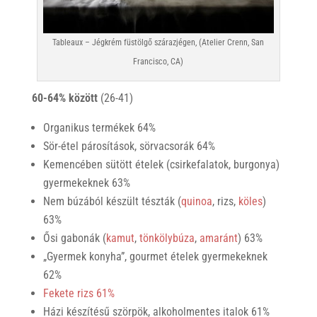
Tableaux – Jégkrém füstölgő szárazjégen, (Atelier Crenn, San
Francisco, CA)
60-64% között
(26-41)
Organikus termékek 64%
Sör-étel párosítások, sörvacsorák 64%
Kemencében sütött ételek (csirkefalatok, burgonya)
gyermekeknek 63%
Nem búzából készült tészták (
quinoa
, rizs,
köles
)
63%
Ősi gabonák (
kamut
,
tönkölybúza
,
amaránt
) 63%
„Gyermek konyha”, gourmet ételek gyermekeknek
62%
Fekete rizs 61%
Házi készítésű szörpök, alkoholmentes italok 61%