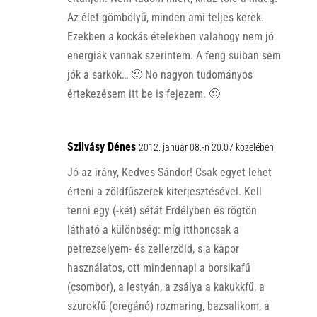
Az élet gömbölyű, minden ami teljes kerek.
Ezekben a kockás ételekben valahogy nem jó
energiák vannak szerintem. A feng suiban sem
jók a sarkok… 🙂 No nagyon tudományos
értekezésem itt be is fejezem. 🙂
Szilvásy Dénes
2012. január 08.-n 20:07 közelében
Jó az irány, Kedves Sándor! Csak egyet lehet
érteni a zöldfűszerek kiterjesztésével. Kell
tenni egy (-két) sétát Erdélyben és rögtön
látható a különbség: míg itthoncsak a
petrezselyem- és zellerzöld, s a kapor
használatos, ott mindennapi a borsikafű
(csombor), a lestyán, a zsálya a kakukkfű, a
szurokfű (oregánó) rozmaring, bazsalikom, a