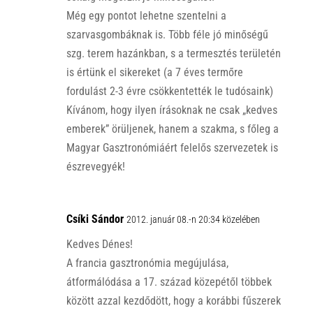
Még egy pontot lehetne szentelni a
szarvasgombáknak is. Több féle jó minőségű
szg. terem hazánkban, s a termesztés területén
is értünk el sikereket (a 7 éves termőre
fordulást 2-3 évre csökkentették le tudósaink)
Kívánom, hogy ilyen írásoknak ne csak „kedves
emberek” örüljenek, hanem a szakma, s főleg a
Magyar Gasztronómiáért felelős szervezetek is
észrevegyék!
Csíki Sándor
2012. január 08.-n 20:34 közelében
Kedves Dénes!
A francia gasztronómia megújulása,
átformálódása a 17. század közepétől többek
között azzal kezdődött, hogy a korábbi fűszerek