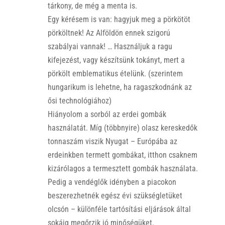
tárkony, de még a menta is.
Egy kérésem is van: hagyjuk meg a pörkötöt
pörköltnek! Az Alföldön ennek szigorú
szabályai vannak! … Használjuk a ragu
kifejezést, vagy készítsünk tokányt, mert a
pörkölt emblematikus ételünk. (szerintem
hungarikum is lehetne, ha ragaszkodnánk az
ősi technológiához)
Hiányolom a sorból az erdei gombák
használatát. Míg (többnyire) olasz kereskedők
tonnaszám viszik Nyugat – Európába az
erdeinkben termett gombákat, itthon csaknem
kizárólagos a termesztett gombák használata.
Pedig a vendéglők idényben a piacokon
beszerezhetnék egész évi szükségletüket
olcsón – különféle tartósítási eljárások által
sokáig megőrzik jó minőségüket.