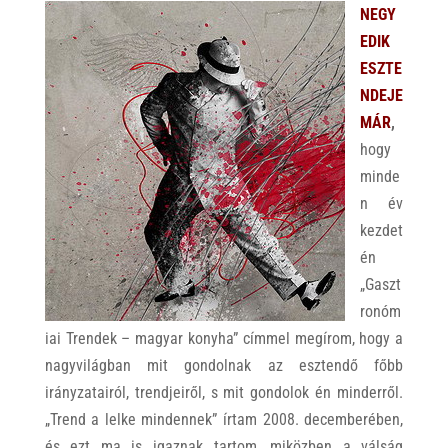
NEGY
EDIK
ESZTE
NDEJE
MÁR
,
hogy
minde
n év
kezdet
én
„Gaszt
ronóm
iai Trendek – magyar konyha” címmel megírom, hogy a
nagyvilágban mit gondolnak az esztendő főbb
irányzatairól, trendjeiről, s mit gondolok én minderről.
„Trend a lelke mindennek” írtam 2008. decemberében,
és ezt ma is igaznak tartom, miközben a válság