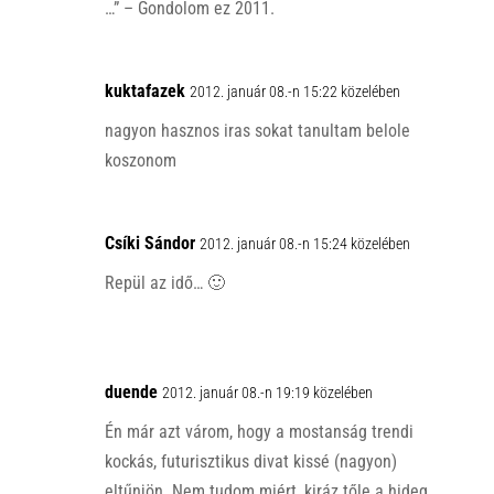
…” – Gondolom ez 2011.
kuktafazek
2012. január 08.-n 15:22 közelében
nagyon hasznos iras sokat tanultam belole
koszonom
Csíki Sándor
2012. január 08.-n 15:24 közelében
Repül az idő… 🙂
duende
2012. január 08.-n 19:19 közelében
Én már azt várom, hogy a mostanság trendi
kockás, futurisztikus divat kissé (nagyon)
eltűnjön. Nem tudom miért, kiráz tőle a hideg.