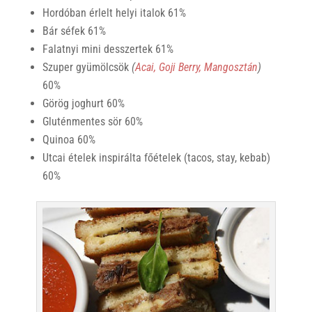
Hordóban érlelt helyi italok 61%
Bár séfek 61%
Falatnyi mini desszertek 61%
Szuper gyümölcsök
(
Acai, Goji Berry, Mangosztán
)
60%
Görög joghurt 60%
Gluténmentes sör 60%
Quinoa 60%
Utcai ételek inspirálta főételek (tacos, stay, kebab)
60%