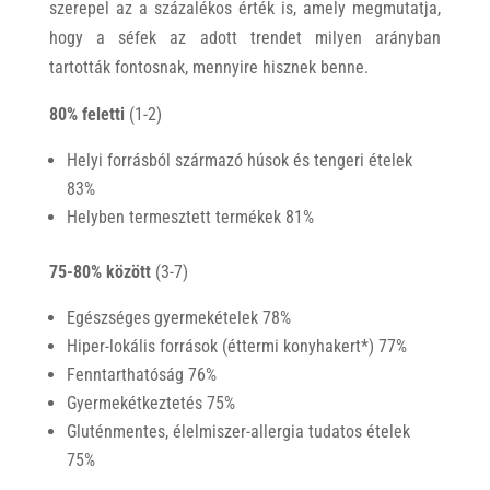
szerepel az a százalékos érték is, amely megmutatja,
hogy a séfek az adott trendet milyen arányban
tartották fontosnak, mennyire hisznek benne.
80% feletti
(1-2)
Helyi forrásból származó húsok és tengeri ételek
83%
Helyben termesztett termékek 81%
75-80% között
(3-7)
Egészséges gyermekételek 78%
Hiper-lokális források (éttermi konyhakert*) 77%
Fenntarthatóság 76%
Gyermekétkeztetés 75%
Gluténmentes, élelmiszer-allergia tudatos ételek
75%