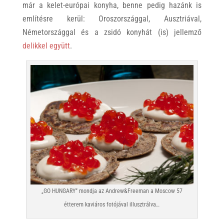
már a kelet-európai konyha, benne pedig hazánk is
említésre kerül: Oroszországgal, Ausztriával,
Németországgal és a zsidó konyhát (is) jellemző
delikkel együtt
.
„GO HUNGARY” mondja az Andrew&Freeman a Moscow 57
étterem kaviáros fotójával illusztrálva…