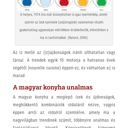
A helyes, 1974 óta már bizonyítottan is igaz nyelvtérkép, amely
szerint az ízek nyelvünk (szájüregünk) valamennyi részén
gyakorlatilag ugyanolyan mértékben érzékelhetők, ellentétben a
ma is tanítottakkal. (Nature, 2006)
Az íz mellé az (íz)újdonságok iránti olthatatlan vágy
társul. A trendek egyik fő motorja a hatvanas évek
végétől (nouvelle cuisine) éppen ez, és várhatóan ez is
marad.
A magyar konyha unalmas
A magyar konyha a meglepő ízek és újdonságok,
meghökkentő kombinációk oldaláról nézve, vagyis
éppen arról az oldalról szemlélve, amely ma a
nagyvilágban trendinek számít, többnyire unalmas és
fantáziátlanul követő. Képviselőinek túlnyomó