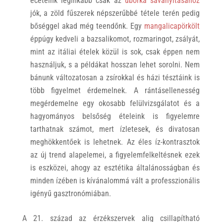
eceteink leginkább csak az
uborka savanyításához
jók, a zöld fűszerek népszerűbbé tétele terén pedig
bőséggel akad még teendőnk. Egy
mangalicapörkölt
éppúgy kedveli a bazsalikomot, rozmaringot, zsályát,
mint az itáliai ételek közül is sok, csak éppen nem
használjuk, s a példákat hosszan lehet sorolni. Nem
bánunk változatosan a zsírokkal és házi tésztáink is
több figyelmet érdemelnek. A rántásellenesség
megérdemelne egy okosabb felülvizsgálatot és a
hagyományos belsőség ételeink is figyelemre
tarthatnak számot, mert ízletesek, és divatosan
meghökkentőek is lehetnek. Az éles íz-kontrasztok
az új trend alapelemei, a figyelemfelkeltésnek ezek
is eszközei, ahogy az esztétika általánosságban és
minden ízében is kívánalommá vált a professzionális
igényű gasztronómiában.
A 21. század az érzékszervek alig csillapítható