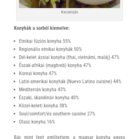
Kacsatojás
Konyhák a sorból kiemelve:
Etnikai fúziós konyha 55%
Regionális etnikai konyhák 50%
Dél-kelet ázsiai konyha (thai, vietnámi, maláj) 47%
Észak-afrikai (maghreb) konyha 47%
Koreai konyha 47%
Latin-amerikai konyhák (Nuevo Latino cuisine) 44%
Mediterrán konyha 43%
Északi, skandináv konyha 40%
Közel-keleti konyha 38%
Soul/comfort/és southern cuisine 27%
Olasz konyha 16%
Bár, mint fent említettem, a magyar konyha egyes