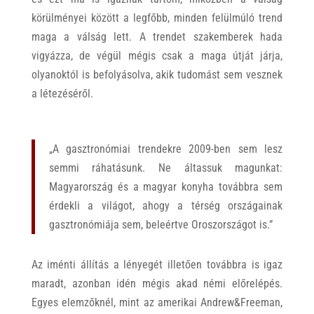
körülményei között a legfőbb, minden felülmúló trend
maga a válság lett. A trendet szakemberek hada
vigyázza, de végül mégis csak a maga útját járja,
olyanoktól is befolyásolva, akik tudomást sem vesznek
a létezéséről.
„A gasztronómiai trendekre 2009-ben sem lesz
semmi ráhatásunk. Ne áltassuk magunkat:
Magyarország és a magyar konyha továbbra sem
érdekli a világot, ahogy a térség országainak
gasztronómiája sem, beleértve Oroszországot is.”
Az iménti állítás a lényegét illetően továbbra is igaz
maradt, azonban idén mégis akad némi előrelépés.
Egyes elemzőknél, mint az amerikai Andrew&Freeman,