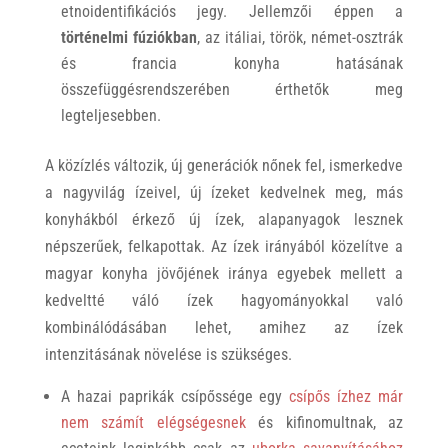
etnoidentifikációs jegy. Jellemzői éppen a
történelmi fúziókban
, az itáliai, török, német-osztrák
és francia konyha hatásának
összefüggésrendszerében érthetők meg
legteljesebben.
A közízlés változik, új generációk nőnek fel, ismerkedve
a nagyvilág ízeivel, új ízeket kedvelnek meg, más
konyhákból érkező új ízek, alapanyagok lesznek
népszerűek, felkapottak. Az ízek irányából közelítve a
magyar konyha jövőjének iránya egyebek mellett a
kedveltté váló ízek hagyományokkal való
kombinálódásában lehet, amihez az ízek
intenzitásának növelése is szükséges.
A hazai paprikák csípőssége egy
csípős ízhez már
nem számít elégségesnek
és kifinomultnak, az