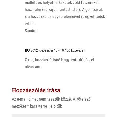
mellett és helyett elkezdtek zöld fűszereket
használni (és vajat, rántást, stb.). A gombával,
s a hozzászólás egyéb elemeivel is egyet tudok
érteni.
Sándor
KG
2012. december 17.-n 07:50 közelében
Okos, hozzáértő írás! Nagy érdeklődéssel
olvastam.
Hozzászólás írása
Az e-mail címet nem tesszük közzé.
A kötelező
mezőket
*
karakterrel jelöltük