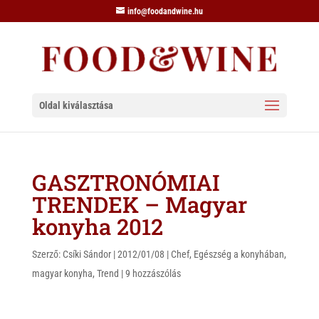
info@foodandwine.hu
Oldal kiválasztása
GASZTRONÓMIAI
TRENDEK – Magyar
konyha 2012
Szerző:
Csíki Sándor
|
2012/01/08
|
Chef
,
Egészség a konyhában
,
magyar konyha
,
Trend
|
9 hozzászólás