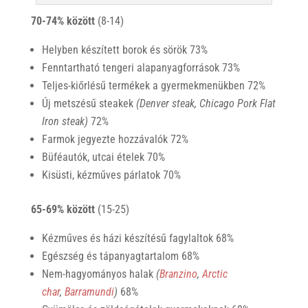
70-74% között
(8-14)
Helyben készített borok és sörök 73%
Fenntartható tengeri alapanyagforrások 73%
Teljes-kiőrlésű termékek a gyermekmenükben 72%
Új metszésű steakek
(Denver steak, Chicago Pork Flat
Iron steak)
72%
Farmok jegyezte hozzávalók 72%
Büféautók, utcai ételek 70%
Kisüsti, kézműves párlatok 70%
65-69% között
(15-25)
Kézműves és házi készítésű fagylaltok 68%
Egészség és tápanyagtartalom 68%
Nem-hagyományos halak
(
Branzino
,
Arctic
char
,
Barramundi
)
68%