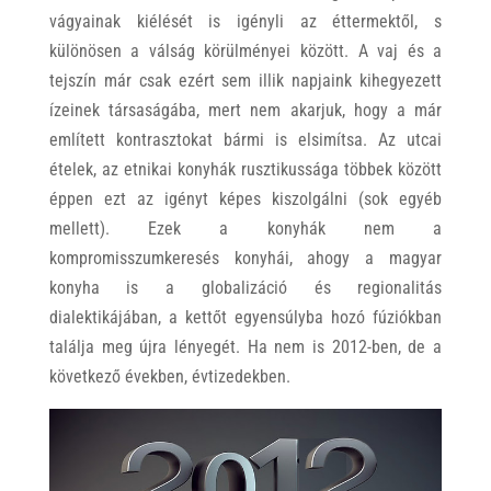
vágyainak kiélését is igényli az éttermektől, s
különösen a válság körülményei között. A vaj és a
tejszín már csak ezért sem illik napjaink kihegyezett
ízeinek társaságába, mert nem akarjuk, hogy a már
említett kontrasztokat bármi is elsimítsa. Az utcai
ételek, az etnikai konyhák rusztikussága többek között
éppen ezt az igényt képes kiszolgálni (sok egyéb
mellett). Ezek a konyhák nem a
kompromisszumkeresés konyhái, ahogy a magyar
konyha is a globalizáció és regionalitás
dialektikájában, a kettőt egyensúlyba hozó fúziókban
találja meg újra lényegét. Ha nem is 2012-ben, de a
következő években, évtizedekben.