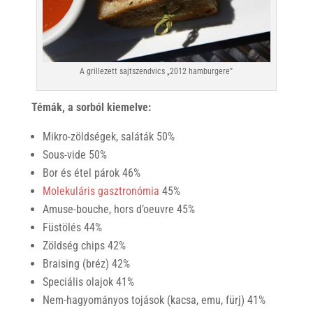
A grillezett sajtszendvics „2012 hamburgere”
Témák, a sorból kiemelve:
Mikro-zöldségek, saláták 50%
Sous-vide 50%
Bor és étel párok 46%
Molekuláris gasztronómia
45%
Amuse-bouche, hors d’oeuvre 45%
Füstölés 44%
Zöldség chips 42%
Braising (bréz) 42%
Speciális olajok 41%
Nem-hagyományos tojások (kacsa, emu, fürj) 41%