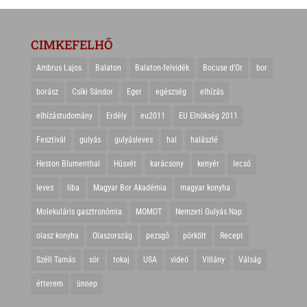
CIMKEFELHŐ
Ambrus Lajos
Balaton
Balaton-felvidék
Bocuse d'Or
bor
borász
Csíki Sándor
Eger
egészség
elhízás
elhízástudomány
Erdély
eu2011
EU Elnökség 2011
Fesztivál
gulyás
gulyásleves
hal
halászlé
Heston Blumenthal
Húsvét
karácsony
kenyér
lecsó
leves
liba
Magyar Bor Akadémia
magyar konyha
Molekuláris gasztronómia
MOMOT
Nemzeti Gulyás Nap
olasz konyha
Olaszország
pezsgő
pörkölt
Recept
Széll Tamás
sör
tokaj
USA
videó
Villány
Válság
étterem
ünnep