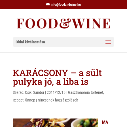
info@foodandwine.hu
Oldal kiválasztása
KARÁCSONY – a sült
pulyka jó, a liba is
Szerző:
Csíki Sándor
|
2011/12/15
|
Gasztronómia történet
,
Recept
,
ünnep
|
Nincsenek hozzászólások
MA