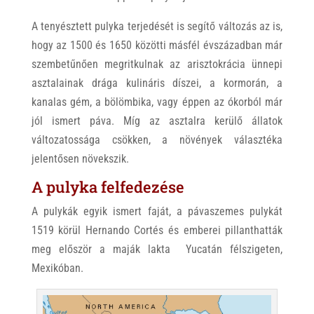
A tenyésztett pulyka terjedését is segítő változás az is,
hogy az 1500 és 1650 közötti másfél évszázadban már
szembetűnően megritkulnak az arisztokrácia ünnepi
asztalainak drága kulináris díszei, a kormorán, a
kanalas gém, a bölömbika, vagy éppen az ókorból már
jól ismert páva. Míg az asztalra kerülő állatok
változatossága csökken, a növények választéka
jelentősen növekszik.
A pulyka felfedezése
A pulykák egyik ismert faját, a pávaszemes pulykát
1519 körül Hernando Cortés és emberei pillanthatták
meg először a maják lakta Yucatán félszigeten,
Mexikóban.