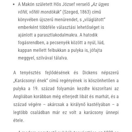
A Makón született Hős József verselő „
Az ügyes
vőfél, vőféli mondókák
” (Szeged, 1863) című
könyvében újszerű menürendet, s „világlátott”
emberként többféle választási lehetőséget is
ajánlott a parasztlakodalmakra. A hatodik
fogásrendben, a pecsenyék között a nyúl, lúd,
kappan mellett felbukkan a pulyka is, jófajta
meggyel, szilvával tálalva.
A tenyésztés fejlődésének és Dickens népszerű
„Karácsonyi ének” című regényének is köszönhetően a
pulyka a 19. század folyamán kezdte kiszorítani az
Angliában korábban még elterjedt libát és marhát, és a
század végére – akárcsak a királynő kastélyában – a
legtöbb családban már ez volt a karácsony ünnepi
étele.