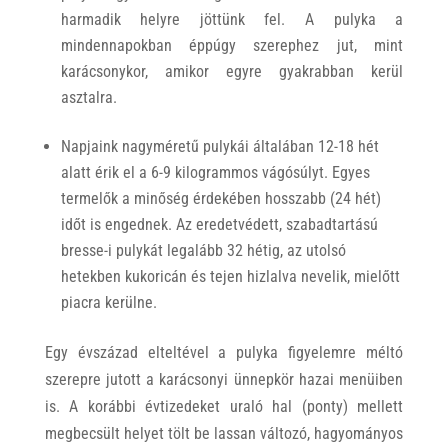
harmadik helyre jöttünk fel. A pulyka a
mindennapokban éppúgy szerephez jut, mint
karácsonykor, amikor egyre gyakrabban kerül
asztalra.
Napjaink nagyméretű pulykái általában 12-18 hét
alatt érik el a 6-9 kilogrammos vágósúlyt. Egyes
termelők a minőség érdekében hosszabb (24 hét)
időt is engednek. Az eredetvédett, szabadtartású
bresse-i pulykát legalább 32 hétig, az utolsó
hetekben kukoricán és tejen hizlalva nevelik, mielőtt
piacra kerülne.
Egy évszázad elteltével a pulyka figyelemre méltó
szerepre jutott a karácsonyi ünnepkör hazai menüiben
is. A korábbi évtizedeket uraló hal (ponty) mellett
megbecsült helyet tölt be lassan változó, hagyományos