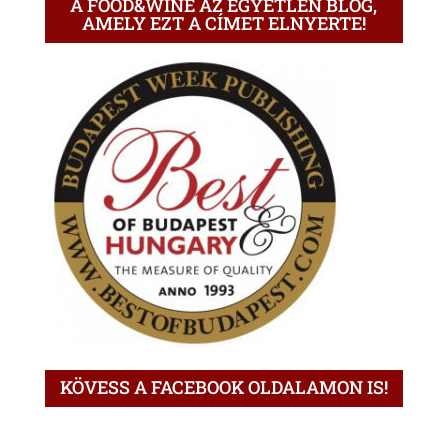
A FOOD&WINE AZ EGYETLEN BLOG,
AMELY EZT A CÍMET ELNYERTE!
KÖVESS A FACEBOOK OLDALAMON IS!