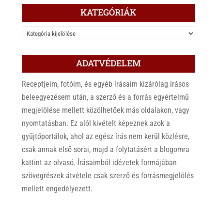
KATEGÓRIÁK
KATEGÓRIÁK
ADATVÉDELEM
Receptjeim, fotóim, és egyéb írásaim kizárólag írásos
beleegyezésem után, a szerző és a forrás egyértelmű
megjelölése mellett közölhetőek más oldalakon, vagy
nyomtatásban. Ez alól kivételt képeznek azok a
gyűjtőportálok, ahol az egész írás nem kerül közlésre,
csak annak első sorai, majd a folytatásért a blogomra
kattint az olvasó. Írásaimból idézetek formájában
szövegrészek átvétele csak szerző és forrásmegjelölés
mellett engedélyezett.