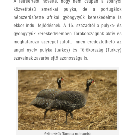
A félreértést növelte, hogy nem csupán a spanyol
közvetítésű amerikai pulyka, de a portugálok
népszerűsítette afrikai gyöngytyúk kereskedelme is
ekkor indul fejlődésnek. A 16. századtól a pulyka- és
gyöngytyúk kereskedelemben Törökországnak aktív és
meghatározó szerepet jutott. Innen eredeztethető az
angol nyelv pulyka (turkey) és Törökország (Turkey)
szavainak zavarba ejtő azonossága is.
Gyöngytyúk (Numida meleagris)