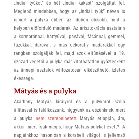
„Indiai tyúkot” és hét „Indiai kakast” szolgáltat fel.
Meglepő mindebben, hogy az „Indiai tyúk” néven is
ismert a pulyka ebben az időben olcsóbb, mint a
helyben előforduló madarak. Az arisztokrácia asztalain
a kormoránnal, hattyúval, pávával, fácánnal, gémmel,
túzokkal, daruval, s más dekoratív madarakkal egy
rangban szolgálják fel, majd azok eltűnésével a 19.
század végétől a pulyka már vitathatatlan győztesként
az ünnepi asztalok változatosan elkészíthető, ízletes
ékessége.
Mátyás és a pulyka
Akárhány Mátyás királyról és a pulykáról szóló
állítással is találkozzunk, higgyünk az eszünknek, mert
a pulyka
nem szerepelhetett
Mátyás étlapján, ám,
akkor miért írják mégis, hogy Mátyás pulykát evett? A
napjainkhoz hasonlóan a korabeli világot is jellemző