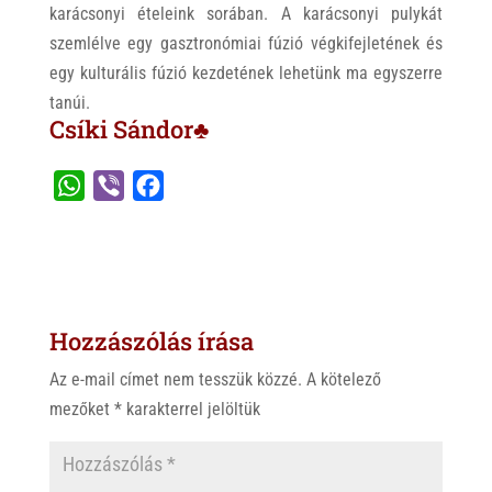
karácsonyi ételeink sorában. A karácsonyi pulykát
szemlélve egy gasztronómiai fúzió végkifejletének és
egy kulturális fúzió kezdetének lehetünk ma egyszerre
tanúi.
Csíki Sándor♣
W
V
F
h
i
a
a
b
c
t
e
e
s
r
b
Hozzászólás írása
A
o
p
o
Az e-mail címet nem tesszük közzé.
A kötelező
p
k
mezőket
*
karakterrel jelöltük