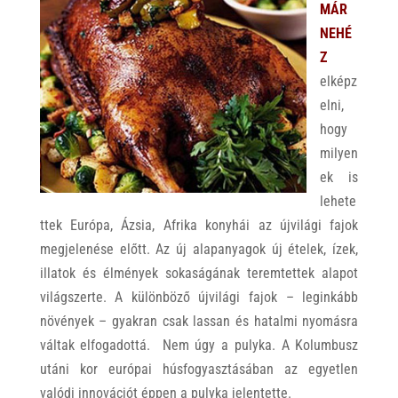
MÁR
NEHÉ
Z
elképz
elni,
hogy
milyen
ek is
lehete
ttek Európa, Ázsia, Afrika konyhái az újvilági fajok
megjelenése előtt. Az új alapanyagok új ételek, ízek,
illatok és élmények sokaságának teremtettek alapot
világszerte. A különböző újvilági fajok – leginkább
növények – gyakran csak lassan és hatalmi nyomásra
váltak elfogadottá. Nem úgy a pulyka. A Kolumbusz
utáni kor európai húsfogyasztásában az egyetlen
valódi innovációt éppen a pulyka jelentette.