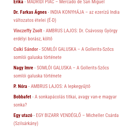
Erika
-
MADRIDI PIAC – Mercado de San Miguel
Dr. Farkas Ágnes
-
INDIA KONYHÁJA – az ezerízű India
változatos ételei (É-D)
Vinczeffy Zsolt
-
AMBRUS LAJOS: Dr. Csávossy György
erdélyi borász, költő
Csíki Sándor
-
SOMLÓI GALUSKA – A Gollerits-Szőcs
somlói galuska története
Nagy Imre
-
SOMLÓI GALUSKA – A Gollerits-Szőcs
somlói galuska története
P. Nóra
-
AMBRUS LAJOS: A lepkegyűjtő
Bobbafet
-
A sonkapácolás titkai, avagy van-e magyar
sonka?
Egy utazó
-
EGY BIZARR VENDÉGLŐ – Micheller Csárda
(Szilsárkány)