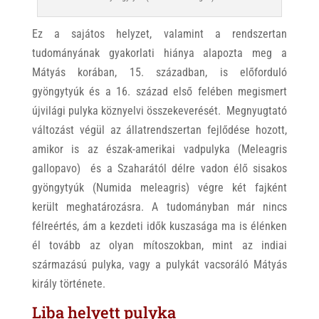
Ez a sajátos helyzet, valamint a rendszertan
tudományának gyakorlati hiánya alapozta meg a
Mátyás korában, 15. században, is előforduló
gyöngytyúk és a 16. század első felében megismert
újvilági pulyka köznyelvi összekeverését. Megnyugtató
változást végül az állatrendszertan fejlődése hozott,
amikor is az észak-amerikai vadpulyka (Meleagris
gallopavo) és a Szaharától délre vadon élő sisakos
gyöngytyúk (Numida meleagris) végre két fajként
került meghatározásra. A tudományban már nincs
félreértés, ám a kezdeti idők kuszasága ma is élénken
él tovább az olyan mítoszokban, mint az indiai
származású pulyka, vagy a pulykát vacsoráló Mátyás
király története.
Liba helyett pulyka