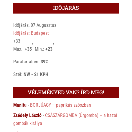
IDŐJÁRÁS
Időjárás, 07 Augusztus
Időjárás: Budapest
+
33
°
°
Max.:
+
35
Min.:
+
23
Páratartalom:
39%
Szél:
NW - 21 KPH
VÉLEMÉNYED VAN? ÍRD MEG!
Manitu
-
BORJÚAGY – paprikás szószban
Zsédely László
-
CSÁSZÁRGOMBA (Úrgomba) – a hazai
gombák királya