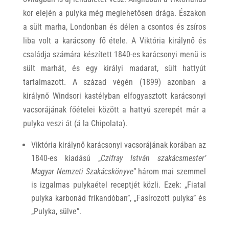
kor elején a pulyka még meglehetősen drága. Északon
a sült marha, Londonban és délen a csontos és zsíros
liba volt a karácsony fő étele. A Viktória királynő és
családja számára készített 1840-es karácsonyi menü is
sült marhát, és egy királyi madarat, sült hattyút
tartalmazott. A század végén (1899) azonban a
királynő Windsori kastélyban elfogyasztott karácsonyi
vacsorájának főételei között a hattyú szerepét már a
pulyka veszi át (á la Chipolata).
Viktória királynő karácsonyi vacsorájának korában az
1840-es kiadású „
Czifray István szakácsmester’
Magyar Nemzeti Szakácskönyve
” három mai szemmel
is izgalmas pulykaétel receptjét közli. Ezek: „Fiatal
pulyka karbonád frikandóban”, „Fasírozott pulyka” és
„Pulyka, sülve”.