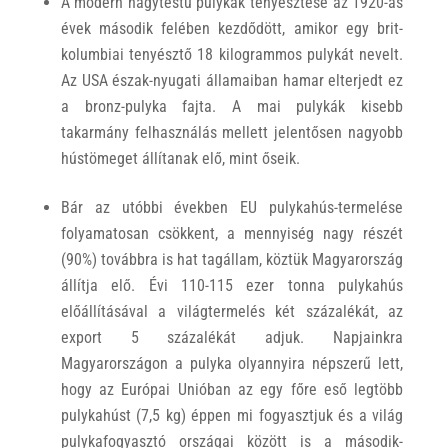
A modern nagytestű pulykák tenyésztése az 1920-as
évek második felében kezdődött, amikor egy brit-
kolumbiai tenyésztő 18 kilogrammos pulykát nevelt.
Az USA észak-nyugati államaiban hamar elterjedt ez
a bronz-pulyka fajta. A mai pulykák kisebb
takarmány felhasználás mellett jelentősen nagyobb
hústömeget állítanak elő, mint őseik.
Bár az utóbbi években EU pulykahús-termelése
folyamatosan csökkent, a mennyiség nagy részét
(90%) továbbra is hat tagállam, köztük Magyarország
állítja elő. Évi 110-115 ezer tonna pulykahús
előállításával a világtermelés két százalékát, az
export 5 százalékát adjuk. Napjainkra
Magyarországon a pulyka olyannyira népszerű lett,
hogy az Európai Unióban az egy főre eső legtöbb
pulykahúst (7,5 kg) éppen mi fogyasztjuk és a világ
pulykafogyasztó országai között is a második-