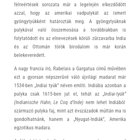
félreértések sorozata már a legelején elkezdődött
azzal, hogy az amerikai vadpulykát az ismert
gyöngytyúkként határozták meg. A gyöngytyúknak
pulykával való összemosása a továbbiakban is
folytatódott és az elnevezések körüli zűrzavarba India
és az Ottomán török birodalom is már korán
belekeveredett.
A nagy francia író, Rabelais a Gargatua című művében
ezt a gyorsan népszerűvé váló újvilági madarat már
1534-ben „Indiai tyúk” néven említi. Indiába azonban a
pulyka csak 1615-ben jut el, tehát az
„I
ndiai-tyúk”
(Indianische Hahn, Le Coq d’Inde)
nem lehet Indiából
származó pulyka faj, mint azt évszázadok múltán ma is
gondolhatnánk, hanem a „Nyugat-Indiák”, Amerika
egzotikus madara.