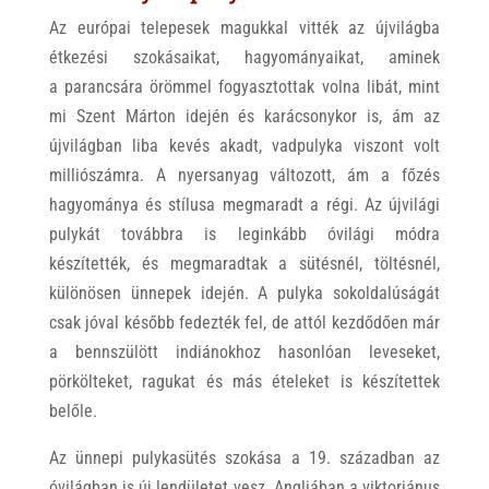
Az európai telepesek magukkal vitték az újvilágba
étkezési szokásaikat, hagyományaikat, aminek
a parancsára örömmel fogyasztottak volna libát, mint
mi Szent Márton idején és karácsonykor is, ám az
újvilágban liba kevés akadt, vadpulyka viszont volt
milliószámra. A nyersanyag változott, ám a főzés
hagyománya és stílusa megmaradt a régi. Az újvilági
pulykát továbbra is leginkább óvilági módra
készítették, és megmaradtak a sütésnél, töltésnél,
különösen ünnepek idején. A pulyka sokoldalúságát
csak jóval később fedezték fel, de attól kezdődően már
a bennszülött indiánokhoz hasonlóan leveseket,
pörkölteket, ragukat és más ételeket is készítettek
belőle.
Az ünnepi pulykasütés szokása a 19. században az
óvilágban is új lendületet vesz. Angliában a viktoriánus