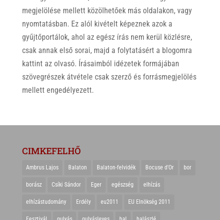
megjelölése mellett közölhetőek más oldalakon, vagy
nyomtatásban. Ez alól kivételt képeznek azok a
gyűjtőportálok, ahol az egész írás nem kerül közlésre,
csak annak első sorai, majd a folytatásért a blogomra
kattint az olvasó. Írásaimból idézetek formájában
szövegrészek átvétele csak szerző és forrásmegjelölés
mellett engedélyezett.
CIMKEFELHŐ
Ambrus Lajos
Balaton
Balaton-felvidék
Bocuse d'Or
bor
borász
Csíki Sándor
Eger
egészség
elhízás
elhízástudomány
Erdély
eu2011
EU Elnökség 2011
Fesztivál
gulyás
gulyásleves
hal
halászlé