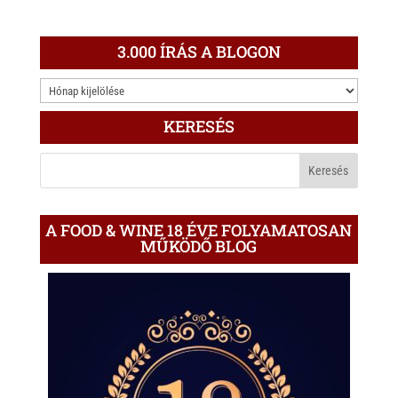
3.000 ÍRÁS A BLOGON
3.000
ÍRÁS
KERESÉS
A
BLOGON
A FOOD & WINE 18 ÉVE FOLYAMATOSAN
MŰKÖDŐ BLOG