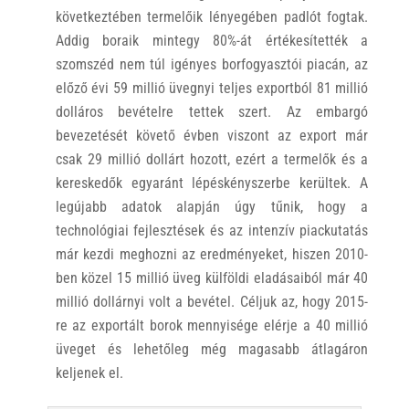
következtében termelőik lényegében padlót fogtak.
Addig boraik mintegy 80%-át értékesítették a
szomszéd nem túl igényes borfogyasztói piacán, az
előző évi 59 millió üvegnyi teljes exportból 81 millió
dolláros bevételre tettek szert. Az embargó
bevezetését követő évben viszont az export már
csak 29 millió dollárt hozott, ezért a termelők és a
kereskedők egyaránt lépéskényszerbe kerültek. A
legújabb adatok alapján úgy tűnik, hogy a
technológiai fejlesztések és az intenzív piackutatás
már kezdi meghozni az eredményeket, hiszen 2010-
ben közel 15 millió üveg külföldi eladásaiból már 40
millió dollárnyi volt a bevétel. Céljuk az, hogy 2015-
re az exportált borok mennyisége elérje a 40 millió
üveget és lehetőleg még magasabb átlagáron
keljenek el.