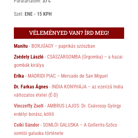
Páratartalom:
37%
Szél:
ENE - 15 KPH
VÉLEMÉNYED VAN? ÍRD MEG!
Manitu
-
BORJÚAGY – paprikás szószban
Zsédely László
-
CSÁSZÁRGOMBA (Úrgomba) – a hazai
gombák királya
Erika
-
MADRIDI PIAC – Mercado de San Miguel
Dr. Farkas Ágnes
-
INDIA KONYHÁJA – az ezerízű India
változatos ételei (É-D)
Vinczeffy Zsolt
-
AMBRUS LAJOS: Dr. Csávossy György
erdélyi borász, költő
Csíki Sándor
-
SOMLÓI GALUSKA – A Gollerits-Szőcs
somlói galuska története