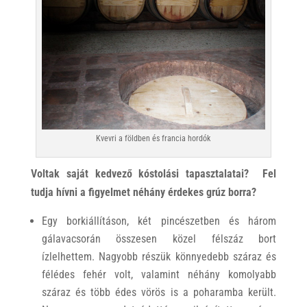
Kvevri a földben és francia hordók
Voltak saját kedvező kóstolási tapasztalatai? Fel
tudja hívni a figyelmet néhány érdekes grúz borra?
Egy borkiállításon, két pincészetben és három
gálavacsorán összesen közel félszáz bort
ízlelhettem. Nagyobb részük könnyedebb száraz és
félédes fehér volt, valamint néhány komolyabb
száraz és több édes vörös is a poharamba került.