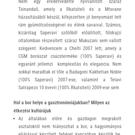
Nem egy eredetvédetté nyilvánított száraz
Tsinandali, amely a Rkatsiteli és a Mtsvane
házasításából készül, kifejezetten jó benyomást tett
rám gyümölcsösségével és élénk savaival. Számos,
kizárólag Saperavi szőlőből előállított, földrajzi
oltalomban részesített száraz Mukuzani sem vallott
szégyent. Kedvencem a Chelti 2007 lett, amely a
CGM borászat csúcsterméke (100% Saperavi) és
egyaránt jellemzi komplexitás és elegancia. Nem
sokkal maradtak el tőle a Badagoni Kakhetian Noble
(100% Saperavi) 2007-ese, valamint a Telavi
Satrapezo 10 kvevri (100% Rkatsiteli) 2009-ese sem
Hol a bor helye a gasztronómiájukban? Milyen az
étkezési kultúrájuk
Az általában előre és gazdagon megrakott
asztalokról nem hiányozhat a bor, a hagyományos
eljárással készített fehéret kancsóban készítik be.