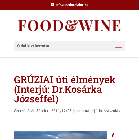
info@foodandwine.hu
Oldal kiválasztása
GRÚZIAI úti élmények
(Interjú: Dr.Kosárka
Józseffel)
Szerző:
Csíki Sándor
|
2011/12/08
|
bor
,
borász
|
1 hozzászólás
A