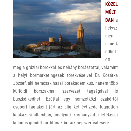
KÖZEL
MÚLT
BAN
a
helysz
ínen
ismerk
edhet
ett
meg a grúziai borokkal és néhány borászattal, valamint
a helyi bormarketingesek törekvéseivel Dr. Kosárka
József, aki nemcsak hazai borakadémikus, hanem több
külföldi borszakmai szervezet tagságával is
büszkélkedhet. Ezúttal egy nemzetközi szakértői
csoport tagjaként járt az alig két évtizede független
kaukázusi államban, amelynek kormányzati illetékesei
különös gondot fordítanak boraik népszerűsítésére.