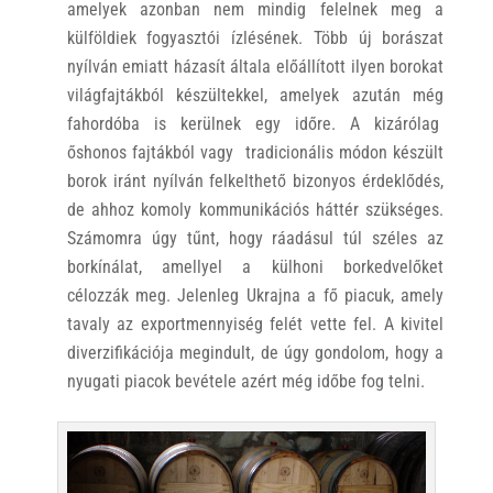
amelyek azonban nem mindig felelnek meg a
külföldiek fogyasztói ízlésének. Több új borászat
nyílván emiatt házasít általa előállított ilyen borokat
világfajtákból készültekkel, amelyek azután még
fahordóba is kerülnek egy időre. A kizárólag
őshonos fajtákból vagy tradicionális módon készült
borok iránt nyílván felkelthető bizonyos érdeklődés,
de ahhoz komoly kommunikációs háttér szükséges.
Számomra úgy tűnt, hogy ráadásul túl széles az
borkínálat, amellyel a külhoni borkedvelőket
célozzák meg. Jelenleg Ukrajna a fő piacuk, amely
tavaly az exportmennyiség felét vette fel. A kivitel
diverzifikációja megindult, de úgy gondolom, hogy a
nyugati piacok bevétele azért még időbe fog telni.