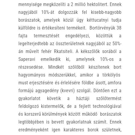
mennyisége megközelíti a 2 millió hektolitert. Ennek
nagyjából 10%-át dolgozzák fel kisebb-nagyobb
borászatok, amelyek közül úgy kéttucatnyi tudja
külföldre is értékesíteni termékeit. Bortörvényük 38
fajta termesztését engedélyezi, közöttük a
legelterjedtebb az összterületnek nagyjából az 50%-
án művelt fehér Rkatsiteli. A kékszőlők sorából a
Saperavi emelkedik ki, amelynek 10%-os a
részesedése. Mindkét szőlőből készítenek bort
hagyományos módszerükkel, amikor a törkölyös
must erjesztésére és érlelésére földbe ásott, amfora
formájú agyagedény (kvevri) szolgál. Döntően ezt a
gyakorlatot követik a háztáji szőlőtermést
feldolgozó kistermelők, de a fejlett technológiával
és korszerű körülmények között működő borászatok
legtöbbjében is bevett gyakorlatnak számít. Ennek
eredményeként igen karakteres borok születnek,