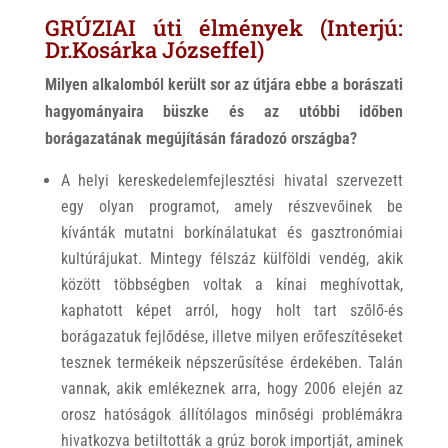
GRÚZIAI úti élmények (Interjú:
Dr.Kosárka Józseffel)
Milyen alkalomból került sor az útjára ebbe a borászati
hagyományaira büszke és az utóbbi időben
borágazatának megújításán fáradozó országba?
A helyi kereskedelemfejlesztési hivatal szervezett
egy olyan programot, amely részvevőinek be
kívánták mutatni borkínálatukat és gasztronómiai
kultúrájukat. Mintegy félszáz külföldi vendég, akik
között többségben voltak a kínai meghívottak,
kaphatott képet arról, hogy holt tart szőlő-és
borágazatuk fejlődése, illetve milyen erőfeszítéseket
tesznek termékeik népszerűsítése érdekében. Talán
vannak, akik emlékeznek arra, hogy 2006 elején az
orosz hatóságok állítólagos minőségi problémákra
hivatkozva betiltották a grúz borok importját, aminek