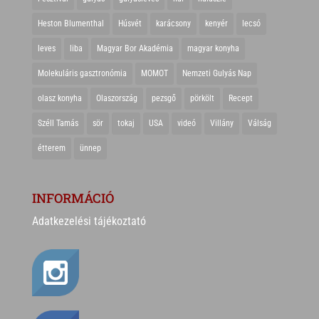
Heston Blumenthal
Húsvét
karácsony
kenyér
lecsó
leves
liba
Magyar Bor Akadémia
magyar konyha
Molekuláris gasztronómia
MOMOT
Nemzeti Gulyás Nap
olasz konyha
Olaszország
pezsgő
pörkölt
Recept
Széll Tamás
sör
tokaj
USA
videó
Villány
Válság
étterem
ünnep
INFORMÁCIÓ
Adatkezelési tájékoztató