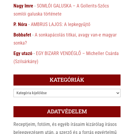
Nagy Imre
-
SOMLÓI GALUSKA – A Gollerits-Szőcs
somlói galuska története
P. Nóra
-
AMBRUS LAJOS: A lepkegyűjtő
Bobbafet
-
A sonkapácolás titkai, avagy van-e magyar
sonka?
Egy utazó
-
EGY BIZARR VENDÉGLŐ – Micheller Csárda
(Szilsárkány)
KATEGÓRIÁK
KATEGÓRIÁK
ADATVÉDELEM
Receptjeim, fotóim, és egyéb írásaim kizárólag írásos
beleegyezésem után, a szerző és a forrás egyértelmű