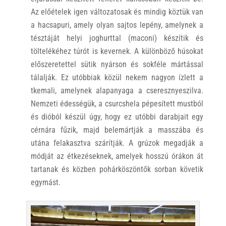
Az előételek igen változatosak és mindig köztük van
a hacsapuri, amely olyan sajtos lepény, amelynek a
tésztáját helyi joghurttal (maconi) készítik és
töltelékéhez túrót is kevernek. A különböző húsokat
előszeretettel sütik nyárson és sokféle mártással
tálalják. Ez utóbbiak közül nekem nagyon ízlett a
tkemali, amelynek alapanyaga a cseresznyeszilva.
Nemzeti édességük, a csurcshela pépesített mustból
és dióból készül úgy, hogy ez utóbbi darabjait egy
cérnára fűzik, majd belemártják a masszába és
utána felakasztva szárítják. A grúzok megadják a
módját az étkezéseknek, amelyek hosszú órákon át
tartanak és közben pohárköszöntők sorban követik
egymást.