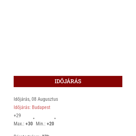
IDŐJÁRÁS
Időjárás, 08 Augusztus
Időjárás: Budapest
+
29
°
°
Max.:
+
30
Min.:
+
20