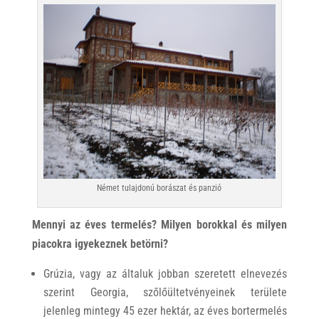
Német tulajdonú borászat és panzió
Mennyi az éves termelés? Milyen borokkal és milyen
piacokra igyekeznek betörni?
Grúzia, vagy az általuk jobban szeretett elnevezés
szerint Georgia, szőlőültetvényeinek területe
jelenleg mintegy 45 ezer hektár, az éves bortermelés