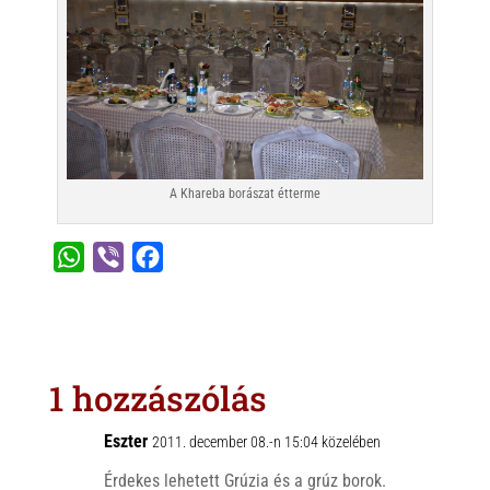
A Khareba borászat étterme
W
V
F
h
i
a
a
b
c
t
e
e
s
r
b
1 hozzászólás
A
o
p
o
Eszter
2011. december 08.-n 15:04 közelében
p
k
Érdekes lehetett Grúzia és a grúz borok.