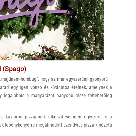
l (Spago)
„majdnem-humbug”, hogy az már egyszerűen gyönyörű –
arad egy igen vonzó és kívánatos ételnek, amelynek a
 legalábbis a magyarázat nagyobb része feltehetőleg
cos, kaviáros pizzájának elkészítése igen egyszerű, s a
rek lepénykenyérre megálmodott szendvics pizza kinézetű