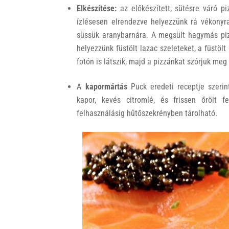
Elkészítése:
az előkészített, sütésre váró pi
ízlésesen elrendezve helyezzünk rá vékonyra
süssük aranybarnára. A megsült hagymás piz
helyezzünk füstölt lazac szeleteket, a füstöl
fotón is látszik, majd a pizzánkat szórjuk meg
A
kapormártás
Puck eredeti receptje szerint 
kapor, kevés citromlé, és frissen őrölt f
felhasználásig hűtőszekrényben tárolható.