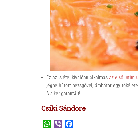
Ez az is étel kiválóan alkalmas
az első intim 
jégbe hűtött pezsgővel, ámbátor egy tökéletes
A siker garantált!
Csíki Sándor♣
W
V
F
h
i
a