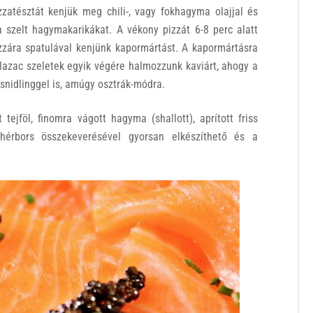
zzatésztát kenjük meg chili-, vagy fokhagyma olajjal és
 szelt hagymakarikákat. A vékony pizzát 6-8 perc alatt
zára spatulával kenjünk kapormártást. A kapormártásra
t lazac szeletek egyik végére halmozzunk kaviárt, ahogy a
 snidlinggel is, amúgy osztrák-módra.
tejföl, finomra vágott hagyma (shallott), aprított friss
ehérbors összekeverésével gyorsan elkészíthető és a