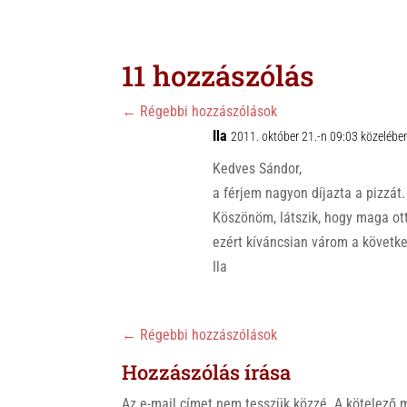
a
b
c
t
e
e
s
r
b
11 hozzászólás
A
o
p
o
←
Régebbi hozzászólások
p
Ila
k
2011. október 21.-n 09:03 közelébe
Kedves Sándor,
a férjem nagyon díjazta a pizzát.
Köszönöm, látszik, hogy maga o
ezért kíváncsian várom a követke
Ila
←
Régebbi hozzászólások
Hozzászólás írása
Az e-mail címet nem tesszük közzé.
A kötelező