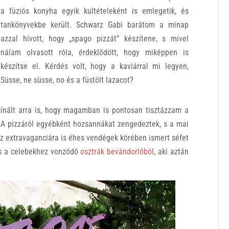
a fúziós konyha egyik kultételeként is emlegetik, és
tankönyvekbe került. Schwarz Gabi barátom a minap
azzal hívott, hogy „spago pizzát” készítene, s mivel
nálam olvasott róla, érdeklődött, hogy miképpen is
készítse el. Kérdés volt, hogy a kaviárral mi legyen,
Süsse, ne süsse, no és a füstölt lazacot?
 kínált arra is, hogy magamban is pontosan tisztázzam a
. A pizzáról egyébként hozsannákat zengedeztek, s a mai
 az extravaganciára is éhes vendégek körében ismert séfet
 és a celebekhez vonzódó
osztrák bevándorlóból
, aki aztán