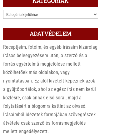
KATEGÓRIÁK
KATEGÓRIÁK
ADATVÉDELEM
Receptjeim, fotóim, és egyéb írásaim kizárólag
írásos beleegyezésem után, a szerző és a
forrás egyértelmű megjelölése mellett
közölhetőek más oldalakon, vagy
nyomtatásban. Ez alól kivételt képeznek azok
a gyűjtőportálok, ahol az egész írás nem kerül
közlésre, csak annak első sorai, majd a
folytatásért a blogomra kattint az olvasó.
Írásaimból idézetek formájában szövegrészek
átvétele csak szerző és forrásmegjelölés
mellett engedélyezett.