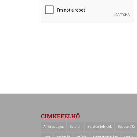
CIMKEFELHŐ
Ambrus Lajos
Balaton
Balaton-felvidék
Bocuse d'Or