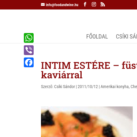
info@foodandwine.hu
FŐOLDAL
CSÍKI S
W
h
V
INTIM ESTÉRE – füstö
a
i
kaviárral
F
t
b
a
s
Szerző:
Csíki Sándor
|
2011/10/12
|
Amerikai konyha
,
Che
e
c
A
r
e
p
b
p
o
o