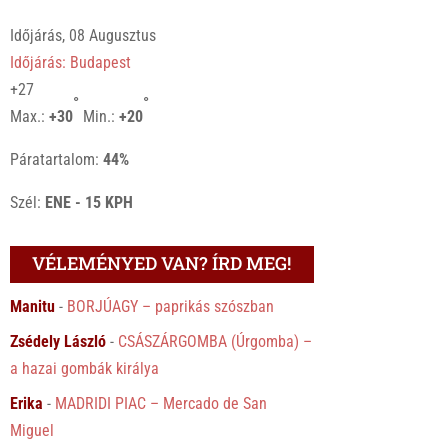
Időjárás, 08 Augusztus
Időjárás: Budapest
+
27
°
°
Max.:
+
30
Min.:
+
20
Páratartalom:
44%
Szél:
ENE - 15 KPH
VÉLEMÉNYED VAN? ÍRD MEG!
Manitu
-
BORJÚAGY – paprikás szószban
Zsédely László
-
CSÁSZÁRGOMBA (Úrgomba) –
a hazai gombák királya
Erika
-
MADRIDI PIAC – Mercado de San
Miguel