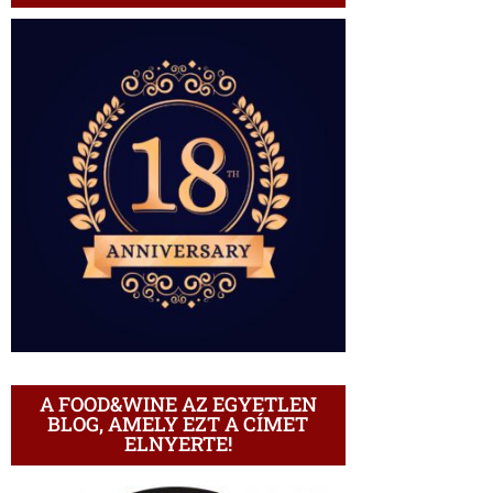
A FOOD&WINE AZ EGYETLEN
BLOG, AMELY EZT A CÍMET
ELNYERTE!