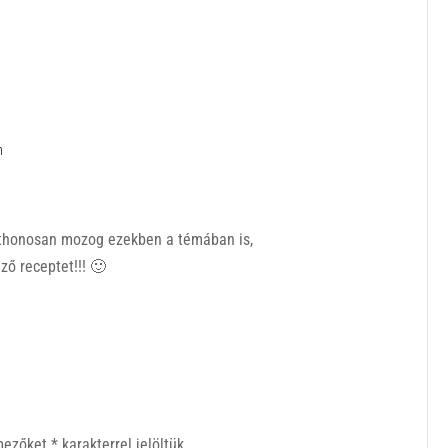
n
tthonosan mozog ezekben a témában is,
ző receptet!!! 🙂
 mezőket
*
karakterrel jelöltük