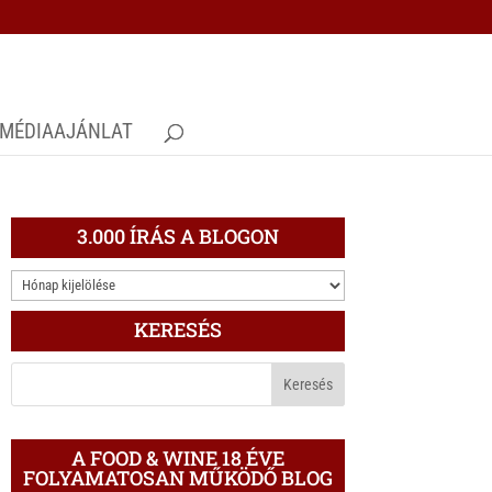
MÉDIAAJÁNLAT
3.000 ÍRÁS A BLOGON
3.000
ÍRÁS
KERESÉS
A
BLOGON
A FOOD & WINE 18 ÉVE
FOLYAMATOSAN MŰKÖDŐ BLOG