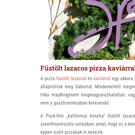
Füstölt lazacos pizza kaviárra
A pizza
füstölt lazaccal
és
kaviárral
egy akkora 
állapítottuk meg Gáborral. Mindemellett megm
titka majdhogynem megmagyarázhatatlan, vagy
nem a gasztronómiában keresendő.
A Puck-féle „kaliforniai konyha” füstölt laza
szemfényvesztés valójában annyi, hogy ez a ke
éppen ezért pizzának is nevezik.