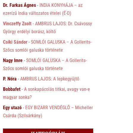
Dr. Farkas Ágnes
-
INDIA KONYHÁJA – az
ezerízű India változatos ételei (É-D)
Vinczeffy Zsolt
-
AMBRUS LAJOS: Dr. Csávossy
György erdélyi borász, költő
Csíki Sándor
-
SOMLÓI GALUSKA – A Gollerits-
Szőcs somlói galuska története
Nagy Imre
-
SOMLÓI GALUSKA – A Gollerits-
Szőcs somlói galuska története
P. Nóra
-
AMBRUS LAJOS: A lepkegyűjtő
Bobbafet
-
A sonkapácolás titkai, avagy van-e
magyar sonka?
Egy utazó
-
EGY BIZARR VENDÉGLŐ – Micheller
Csárda (Szilsárkány)