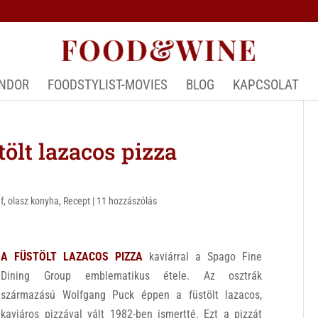
ÁNDOR
FOODSTYLIST-MOVIES
BLOG
KAPCSOLAT
lt lazacos pizza
f
,
olasz konyha
,
Recept
|
11 hozzászólás
A FÜSTÖLT LAZACOS PIZZA
kaviárral a Spago Fine
Dining Group emblematikus étele. Az osztrák
származású Wolfgang Puck éppen a füstölt lazacos,
kaviáros pizzával vált 1982-ben ismertté. Ezt a pizzát