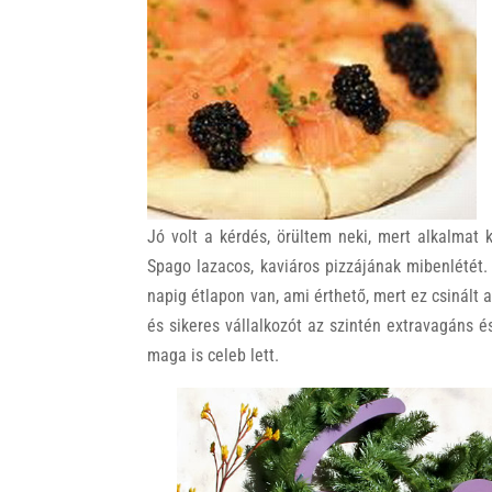
k
Jó volt a kérdés, örültem neki, mert alkalmat
Spago lazacos, kaviáros pizzájának mibenlétét
napig étlapon van, ami érthető, mert ez csinált
és sikeres vállalkozót az szintén extravagáns
maga is celeb lett.