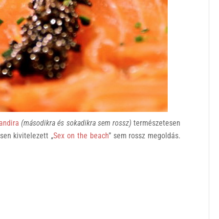
randira
(másodikra és sokadikra sem rossz)
természetesen
en kivitelezett „
Sex on the beach
” sem rossz megoldás.