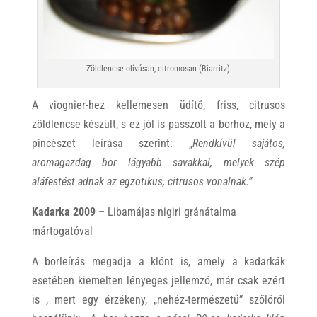
Zöldlencse olívásan, citromosan (Biarritz)
A viognier-hez kellemesen üdítő, friss, citrusos
zöldlencse készült, s ez jól is passzolt a borhoz, mely a
pincészet leírása szerint: „
Rendkívül sajátos,
aromagazdag bor lágyabb savakkal, melyek szép
aláfestést adnak az egzotikus, citrusos vonalnak.”
Kadarka 2009 –
Libamájas nigiri gránátalma
mártogatóval
A borleírás megadja a klónt is, amely a kadarkák
esetében kiemelten lényeges jellemző, már csak ezért
is , mert egy érzékeny, „nehéz-természetű” szőlőről