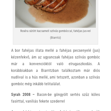
Roséra sütött kacsamell szilvás gombóccal, fahéjas jus-vel
(Biarritz)
A bor fahéjas illata mellé a fahéjas pecsenyelé (jus)
kézenfekvő, ám az ugyancsak fahéjas szilvás gombóc
már a konvencióktól való elrugaszkodás. A
korábbiakban a Biarritzban találkoztam már diós
nudlival is a hús mellé, ami tetszett, azonban a szilvás
gombóc még inkább telitalálat.
Syrah 2008 –
Bacon-be göngyölt sertés szűz köles
fasírttal, vaníliás fekete szederrel