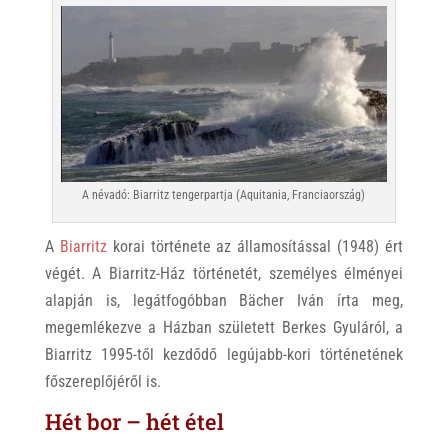
A névadó: Biarritz tengerpartja (Aquitania, Franciaország)
A
Biarritz
korai története az államosítással (1948) ért
végét. A Biarritz-Ház történetét, személyes élményei
alapján is, legátfogóbban Bächer Iván írta meg,
megemlékezve a Házban született Berkes Gyuláról, a
Biarritz 1995-től kezdődő legújabb-kori történetének
főszereplőjéről is.
Hét bor – hét étel