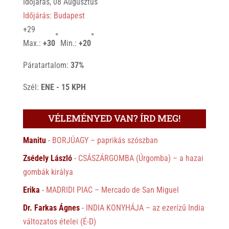
Időjárás, 08 Augusztus
Időjárás: Budapest
+
29
°
°
Max.:
+
30
Min.:
+
20
Páratartalom:
37%
Szél:
ENE - 15 KPH
VÉLEMÉNYED VAN? ÍRD MEG!
Manitu
-
BORJÚAGY – paprikás szószban
Zsédely László
-
CSÁSZÁRGOMBA (Úrgomba) – a hazai
gombák királya
Erika
-
MADRIDI PIAC – Mercado de San Miguel
Dr. Farkas Ágnes
-
INDIA KONYHÁJA – az ezerízű India
változatos ételei (É-D)