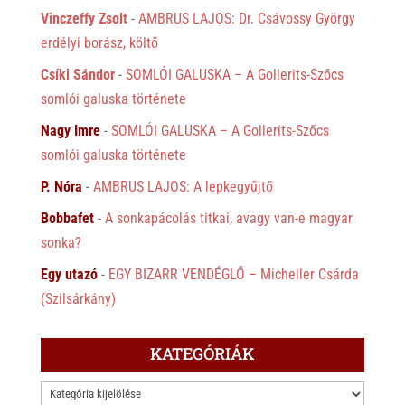
Vinczeffy Zsolt
-
AMBRUS LAJOS: Dr. Csávossy György
erdélyi borász, költő
Csíki Sándor
-
SOMLÓI GALUSKA – A Gollerits-Szőcs
somlói galuska története
Nagy Imre
-
SOMLÓI GALUSKA – A Gollerits-Szőcs
somlói galuska története
P. Nóra
-
AMBRUS LAJOS: A lepkegyűjtő
Bobbafet
-
A sonkapácolás titkai, avagy van-e magyar
sonka?
Egy utazó
-
EGY BIZARR VENDÉGLŐ – Micheller Csárda
(Szilsárkány)
KATEGÓRIÁK
KATEGÓRIÁK