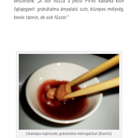
beszélünk: „
A bor hozza a pécsi P9-es kadarka klón
fajtajegyeit: gránátalma árnyalatú szín, közepes mélység,
kevés tannin, de sok fűszer.”
Libamájas nigirizushi, gránátalma mártogatóval (Biarritz)