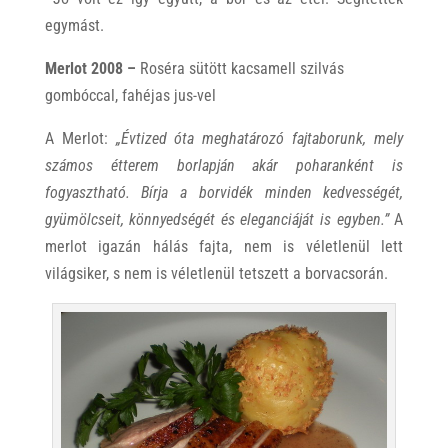
egymást.
Merlot 2008 –
Roséra sütött kacsamell szilvás
gombóccal, fahéjas jus-vel
A Merlot:
„Évtized óta meghatározó fajtaborunk, mely
számos étterem borlapján akár poharanként is
fogyasztható. Bírja a borvidék minden kedvességét,
gyümölcseit, könnyedségét és eleganciáját is egyben.”
A
merlot igazán hálás fajta, nem is véletlenül lett
világsiker, s nem is véletlenül tetszett a borvacsorán.