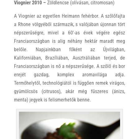
Viognier 2010 –
Zöldlencse (olívásan, citromosan)
A Viognier az egyetlen Heimann fehérbor. A szőlőfajta
a Rhone völgyéből származik, s valójában újonnan tört
népszerűségre, mivel a 60′-as évek végére egész
Franciaországban is alig néhány hektár maradt meg
belőle. Napjainkban főként az Újvilágban,
Kaliforniában, Brazíliában, Ausztráliában terjed, de
Franciaországban is nő a népszerűsége. A szőlő és bor
erejét gazdag, komplex aromavilága adja.
Termőhelytől, technológiától is függően remek virágos,
gyümölcsös (citrusos), akár még fűszeres (ánizs,
menta) jegyek is felismerhetők benne.