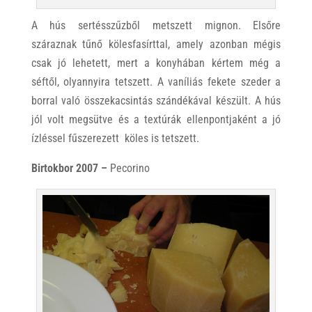
A hús sertésszűzből metszett mignon. Elsőre
száraznak tűnő kölesfasírttal, amely azonban mégis
csak jó lehetett, mert a konyhában kértem még a
séftől, olyannyira tetszett. A vaníliás fekete szeder a
borral való összekacsintás szándékával készült. A hús
jól volt megsütve és a textúrák ellenpontjaként a jó
ízléssel fűszerezett köles is tetszett.
Birtokbor 2007 –
Pecorino