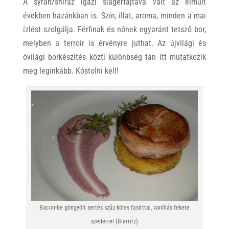
A syrah/shiraz igazi slágerfajtává vált az elmúlt
években hazánkban is. Szín, illat, aroma, minden a mai
ízlést szolgálja. Férfinak és nőnek egyaránt tetsző bor,
melyben a terroir is érvényre juthat. Az újvilági és
óvilági borkészítés közti különbség tán itt mutatkozik
meg leginkább. Kóstolni kell!
Bacon-be göngyölt sertés szűz köles fasírttal, vaníliás fekete
szederrel (Biarritz)