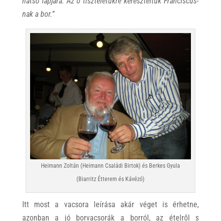
hátsó lapjára. Az ő tiszteletükre kereszteltük Franciscus-
nak a bor.”
Heimann Zoltán (Heimann Családi Birtok) és Berkes Gyula
(Biarritz Étterem és Kávézó)
Itt most a vacsora leírása akár véget is érhetne,
azonban a jó borvacsorák a borról, az ételről s