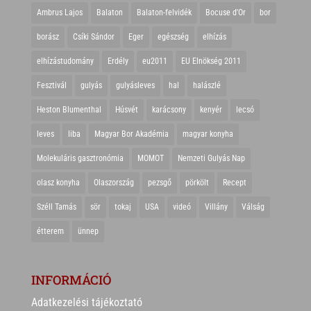
Ambrus Lajos
Balaton
Balaton-felvidék
Bocuse d'Or
bor
borász
Csíki Sándor
Eger
egészség
elhízás
elhízástudomány
Erdély
eu2011
EU Elnökség 2011
Fesztivál
gulyás
gulyásleves
hal
halászlé
Heston Blumenthal
Húsvét
karácsony
kenyér
lecsó
leves
liba
Magyar Bor Akadémia
magyar konyha
Molekuláris gasztronómia
MOMOT
Nemzeti Gulyás Nap
olasz konyha
Olaszország
pezsgő
pörkölt
Recept
Széll Tamás
sör
tokaj
USA
videó
Villány
Válság
étterem
ünnep
INFORMÁCIÓ
Adatkezelési tájékoztató