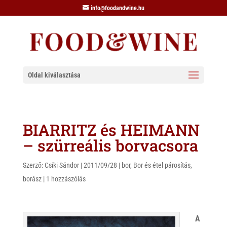
info@foodandwine.hu
Oldal kiválasztása
BIARRITZ és HEIMANN
– szürreális borvacsora
Szerző:
Csíki Sándor
|
2011/09/28
|
bor
,
Bor és étel párosítás
,
borász
|
1 hozzászólás
A