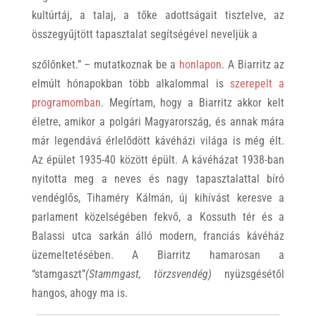
kultúrtáj, a talaj, a tőke adottságait tisztelve, az
összegyűjtött tapasztalat segítségével neveljük a
szőlőnket.” – mutatkoznak be a
honlapon
. A Biarritz az
elmúlt hónapokban több alkalommal is
szerepelt a
programomban
. Megírtam, hogy a Biarritz akkor kelt
életre, amikor a polgári Magyarország, és annak mára
már legendává érlelődött kávéházi világa is még élt.
Az épület 1935-40 között épült. A kávéházat 1938-ban
nyitotta meg a neves és nagy tapasztalattal bíró
vendéglős, Tihaméry Kálmán, új kihívást keresve a
parlament közelségében fekvő, a Kossuth tér és a
Balassi utca sarkán álló modern, franciás kávéház
üzemeltetésében. A Biarritz hamarosan a
“stamgaszt”
(Stammgast, törzsvendég)
nyüzsgésétől
hangos, ahogy ma is.