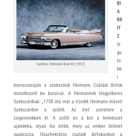
BI
A
RR
IT
Z
le
gu
tó
Cadillac Eldorado Biarritz (1957)
bb
i
borvacsoráján a szekszárdi Heimann Családi Birtok
mutatkozott be boraival. A Heimannok tősgyökeres
Szekszárdiak: „1758 óta már a tizedik Heimann műveli
Szekszárdon a szőlőt. Az élet szeretete a
zsigereinkben él. A szőlő és a bor a természet
ajándéka, olyan ősi érték, mely az ember örömét
sugározza. Húszhektáros családi birtokunkon a