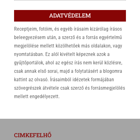
ADATVÉDELEM
Receptjeim, fotóim, és egyéb írásaim kizárólag írásos
beleegyezésem után, a szerző és a forrás egyértelmű
megjelölése mellett közölhetőek más oldalakon, vagy
nyomtatásban. Ez alól kivételt képeznek azok a
gyűjtőportálok, ahol az egész írás nem kerül közlésre,
csak annak első sorai, majd a folytatásért a blogomra
kattint az olvasó. Írásaimból idézetek formájában
szövegrészek átvétele csak szerző és forrásmegjelölés
mellett engedélyezett.
CIMKEFELHŐ