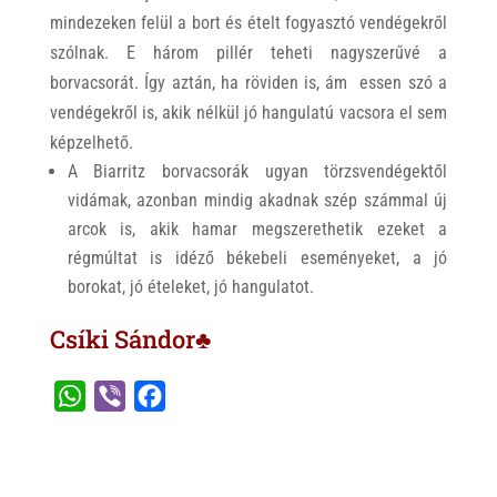
mindezeken felül a bort és ételt fogyasztó vendégekről
szólnak. E három pillér teheti nagyszerűvé a
borvacsorát. Így aztán, ha röviden is, ám essen szó a
vendégekről is, akik nélkül jó hangulatú vacsora el sem
képzelhető.
A Biarritz borvacsorák ugyan törzsvendégektől
vidámak, azonban mindig akadnak szép számmal új
arcok is, akik hamar megszerethetik ezeket a
régmúltat is idéző békebeli eseményeket, a jó
borokat, jó ételeket, jó hangulatot.
Csíki Sándor♣
W
V
F
h
i
a
a
b
c
t
e
e