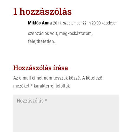
s
r
b
1 hozzászólás
A
o
p
o
Miklós Anna
2011. szeptember 29.-n 20:38 közelében
p
k
szenzációs volt, megkockáztatom,
felejthetetlen.
Hozzászólás írása
Az e-mail címet nem tesszük közzé.
A kötelező
mezőket
*
karakterrel jelöltük