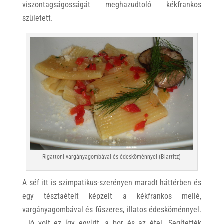
viszontagságosságát meghazudtoló kékfrankos
született.
Rigattoni vargányagombával és édesköménnyel (Biarritz)
A séf itt is szimpatikus-szerényen maradt háttérben és
egy tésztaételt képzelt a kékfrankos mellé,
vargányagombával és fűszeres, illatos édesköménnyel.
Jó volt ez így együtt, a bor és az étel. Segítették