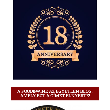
A FOOD&WINE AZ EGYETLEN BLOG,
AMELY EZT A CÍMET ELNYERTE!