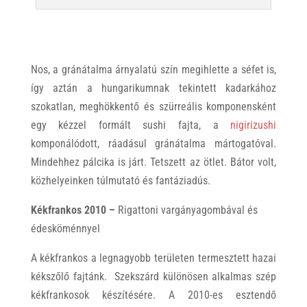
Nos, a gránátalma árnyalatú szín megihlette a séfet is,
így aztán a hungarikumnak tekintett kadarkához
szokatlan, meghökkentő és szürreális komponensként
egy kézzel formált sushi fajta, a
nigirizushi
komponálódott, ráadásul gránátalma mártogatóval.
Mindehhez pálcika is járt. Tetszett az ötlet. Bátor volt,
közhelyeinken túlmutató és fantáziadús.
Kékfrankos 2010 –
Rigattoni vargányagombával és
édesköménnyel
A kékfrankos a legnagyobb területen termesztett hazai
kékszőlő fajtánk. Szekszárd különösen alkalmas szép
kékfrankosok készítésére. A 2010-es esztendő