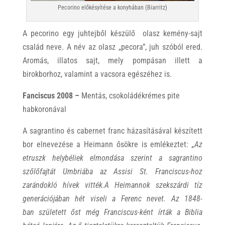
Pecorino előkésyítése a konyhában (Biarritz)
A pecorino egy juhtejből készülő olasz kemény-sajt
család neve. A név az olasz „pecora”, juh szóból ered.
Aromás, illatos sajt, mely pompásan illett a
birokborhoz, valamint a vacsora egészéhez is.
Fanciscus 2008 –
Mentás, csokoládékrémes pite
habkoronával
A sagrantino és cabernet franc házasításával készített
bor elnevezése a Heimann ősökre is emlékeztet:
„Az
etruszk helybéliek elmondása szerint a sagrantino
szőlőfajtát Umbriába az Assisi St. Franciscus-hoz
zarándokló hívek vitték.A Heimannok szekszárdi tíz
generációjában hét viseli a Ferenc nevet. Az 1848-
ban született őst még Franciscus-ként írták a Biblia