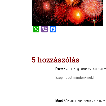
k
W
V
F
h
i
a
a
b
c
t
e
e
s
r
b
5 hozzászólás
A
o
p
o
Eszter
2011. augusztus 27.-n 07:59 k
p
k
Szép napot mindenkinek!
Mackóúr
2011. augusztus 27.-n 09:2