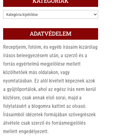
KATEGÓRIÁK
KATEGÓRIÁK
ADATVÉDELEM
Receptjeim, fotóim, és egyéb írásaim kizárólag
írásos beleegyezésem után, a szerző és a
forrás egyértelmű megjelölése mellett
közölhetőek más oldalakon, vagy
nyomtatásban. Ez alól kivételt képeznek azok
a gyűjtőportálok, ahol az egész írás nem kerül
közlésre, csak annak első sorai, majd a
folytatásért a blogomra kattint az olvasó.
Írásaimból idézetek formájában szövegrészek
átvétele csak szerző és forrásmegjelölés
mellett engedélyezett.