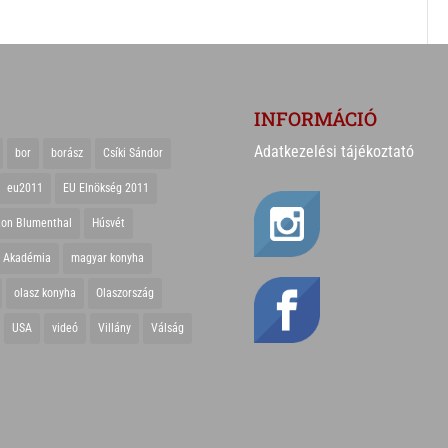
INFORMÁCIÓ
Adatkezelési tájékoztató
bor
borász
Csíki Sándor
eu2011
EU Elnökség 2011
ton Blumenthal
Húsvét
r Akadémia
magyar konyha
olasz konyha
Olaszország
USA
videó
Villány
Válság