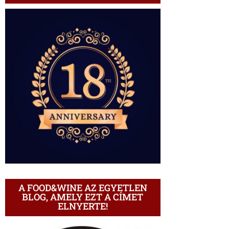
A FOOD&WINE AZ EGYETLEN
BLOG, AMELY EZT A CÍMET
ELNYERTE!