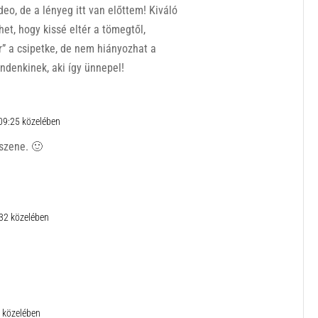
deo, de a lényeg itt van előttem! Kiváló
et, hogy kissé eltér a tömegtől,
” a csipetke, de nem hiányozhat a
indenkinek, aki így ünnepel!
09:25 közelében
szene. 🙂
:32 közelében
 közelében