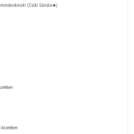
mindenkinek! (Csíki Sándor♣)
özelében
3 közelében