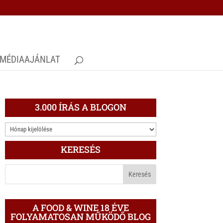
MÉDIAAJÁNLAT
3.000 ÍRÁS A BLOGON
3.000
ÍRÁS
KERESÉS
A
BLOGON
A FOOD & WINE 18 ÉVE
FOLYAMATOSAN MŰKÖDŐ BLOG