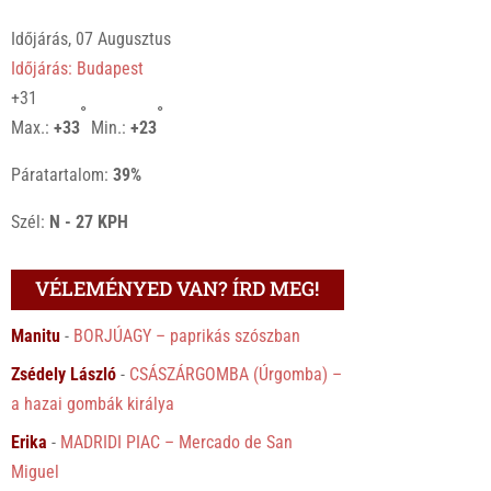
Időjárás, 07 Augusztus
Időjárás: Budapest
+
31
°
°
Max.:
+
33
Min.:
+
23
Páratartalom:
39%
Szél:
N - 27 KPH
VÉLEMÉNYED VAN? ÍRD MEG!
Manitu
-
BORJÚAGY – paprikás szószban
Zsédely László
-
CSÁSZÁRGOMBA (Úrgomba) –
a hazai gombák királya
Erika
-
MADRIDI PIAC – Mercado de San
Miguel