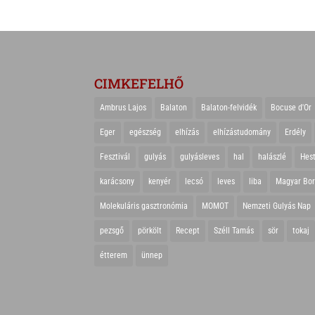
CIMKEFELHŐ
Ambrus Lajos
Balaton
Balaton-felvidék
Bocuse d'Or
Eger
egészség
elhízás
elhízástudomány
Erdély
Fesztivál
gulyás
gulyásleves
hal
halászlé
Hes
karácsony
kenyér
lecsó
leves
liba
Magyar Bo
Molekuláris gasztronómia
MOMOT
Nemzeti Gulyás Nap
pezsgő
pörkölt
Recept
Széll Tamás
sör
tokaj
étterem
ünnep