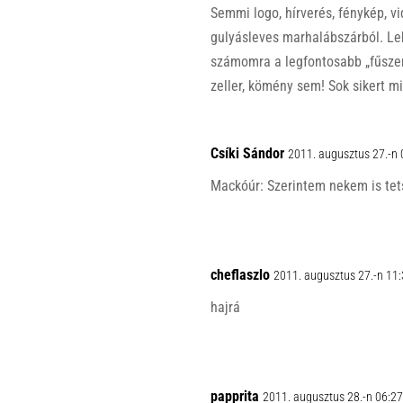
Semmi logo, hírverés, fénykép, vi
gulyásleves marhalábszárból. Leh
számomra a legfontosabb „fűszer
zeller, kömény sem! Sok sikert m
Csíki Sándor
2011. augusztus 27.-n 
Mackóúr: Szerintem nekem is tet
cheflaszlo
2011. augusztus 27.-n 11
hajrá
papprita
2011. augusztus 28.-n 06:27