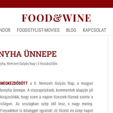
ÁNDOR
FOODSTYLIST-MOVIES
BLOG
KAPCSOLAT
ONYHA ÜNNEPE
nyha
,
Nemzeti Gulyás Nap
|
5 hozzászólás
MEGKEZDŐDÖTT
a II. Nemzeti Gulyás Nap, a magyar
konyha ünnepe. A visszajelzések, kommentek alapján jól
kirajzolódik, hogy ezen a napon tízezrek főznek szerte a
világon. Az országban szép idő lesz, s nagy meleg.
Folyadékot is bőséggel igyatok! Jó főzést és szép napot