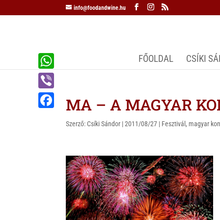
info@foodandwine.hu
FŐOLDAL
CSÍKI S
W
h
V
MA – A MAGYAR K
a
i
F
t
Szerző:
Csíki Sándor
|
2011/08/27
|
Fesztivál
,
magyar ko
b
a
s
e
c
A
r
e
p
b
p
o
o