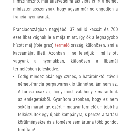
filmszínésznő, mai állatvédelmi aktivista is írt a német
miniszter asszonynak, hogy ugyan már ne engedjen a
francia nyomásnak.
Franciaországban nagyjából 37 millió kacsát és 700
ezer libát vágnak le a mája miatt, így ők a legnagyobb
hízott máj (foie gras)
termelő
ország, különösen, ami a
kacsamájat illeti. Azonban – ne feledjük – mi is ott
vagyunk a nyomukban, különösen a libamáj
termelésben jeleskedve.
Eddig mindez akár egy színes, a határainktól távoli
német-francia perpatvarnak is tűnhetne, ám nem az.
A furcsa csak az, hogy most valahogy kimaradtunk
az emlegetésből. Gyanítom azonban, hogy ez nem
sokáig marad így, ezért – magyar termelők – jobb ha
felkészültök egy újabb kampányra, s persze a tartási
körülményekre és a tömésre sem ártana több gondot
fordítani!