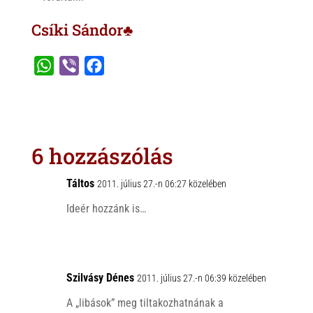
Csíki Sándor♣
W
V
F
h
i
a
a
b
c
t
e
e
s
r
b
6 hozzászólás
A
o
p
o
Táltos
2011. július 27.-n 06:27 közelében
p
k
Ideér hozzánk is…
Szilvásy Dénes
2011. július 27.-n 06:39 közelében
A „libások” meg tiltakozhatnának a