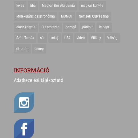
leves
liba
Magyar Bor Akadémia
magyar konyha
Molekuláris gasztronómia
MOMOT
Nemzeti Gulyás Nap
olasz konyha
Olaszország
pezsgő
pörkölt
Recept
Széll Tamás
sör
tokaj
USA
videó
Villány
Válság
étterem
ünnep
INFORMÁCIÓ
Adatkezelési tájékoztató