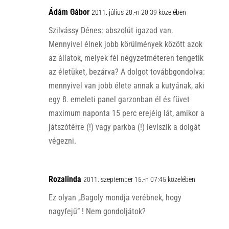
Ádám Gábor
2011. július 28.-n 20:39 közelében
Szilvássy Dénes: abszolút igazad van.
Mennyivel élnek jobb körülmények között azok
az állatok, melyek fél négyzetméteren tengetik
az életüket, bezárva? A dolgot továbbgondolva:
mennyivel van jobb élete annak a kutyának, aki
egy 8. emeleti panel garzonban él és füvet
maximum naponta 15 perc erejéig lát, amikor a
játszótérre (!) vagy parkba (!) leviszik a dolgát
végezni.
Rozalinda
2011. szeptember 15.-n 07:45 közelében
Ez olyan „Bagoly mondja verébnek, hogy
nagyfejű” ! Nem gondoljátok?