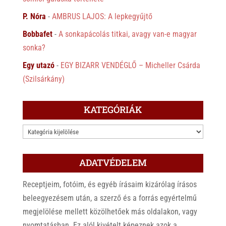
P. Nóra
-
AMBRUS LAJOS: A lepkegyűjtő
Bobbafet
-
A sonkapácolás titkai, avagy van-e magyar
sonka?
Egy utazó
-
EGY BIZARR VENDÉGLŐ – Micheller Csárda
(Szilsárkány)
KATEGÓRIÁK
KATEGÓRIÁK
ADATVÉDELEM
Receptjeim, fotóim, és egyéb írásaim kizárólag írásos
beleegyezésem után, a szerző és a forrás egyértelmű
megjelölése mellett közölhetőek más oldalakon, vagy
nyomtatásban. Ez alól kivételt képeznek azok a