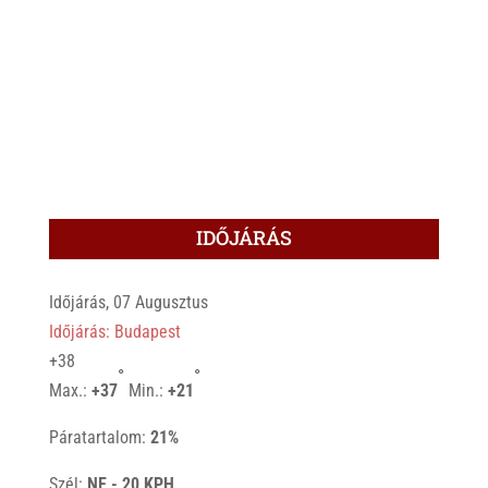
IDŐJÁRÁS
Időjárás, 07 Augusztus
Időjárás: Budapest
+
38
°
°
Max.:
+
37
Min.:
+
21
Páratartalom:
21%
Szél:
NE - 20 KPH