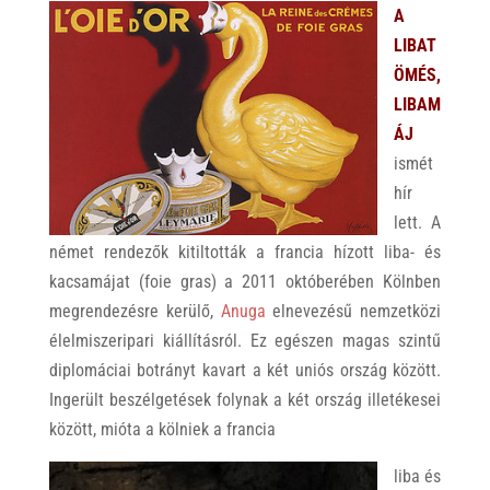
A
LIBAT
ÖMÉS,
LIBAM
ÁJ
ismét
hír
lett. A
német rendezők kitiltották a francia hízott liba- és
kacsamájat (foie gras) a 2011 októberében Kölnben
megrendezésre kerülő,
Anuga
elnevezésű nemzetközi
élelmiszeripari kiállításról. Ez egészen magas szintű
diplomáciai botrányt kavart a két uniós ország között.
Ingerült beszélgetések folynak a két ország illetékesei
között, mióta a kölniek a francia
liba és