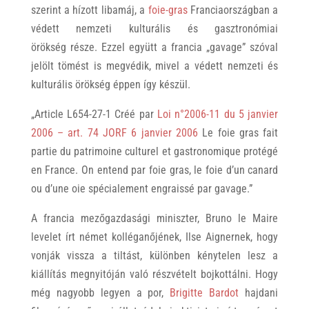
szerint a hízott libamáj, a
foie-gras
Franciaországban a
védett nemzeti kulturális és gasztronómiai
örökség része. Ezzel együtt a francia „gavage” szóval
jelölt tömést is megvédik, mivel a védett nemzeti és
kulturális örökség éppen így készül.
„Article L654-27-1 Créé par
Loi n°2006-11 du 5 janvier
2006 – art. 74 JORF 6 janvier 2006
Le foie gras fait
partie du patrimoine culturel et gastronomique protégé
en France. On entend par foie gras, le foie d’un canard
ou d’une oie spécialement engraissé par gavage.”
A francia mezőgazdasági miniszter, Bruno le Maire
levelet írt német kolléganőjének, Ilse Aignernek, hogy
vonják vissza a tiltást, különben kénytelen lesz a
kiállítás megnyitóján való részvételt bojkottálni. Hogy
még nagyobb legyen a por,
Brigitte Bardot
hajdani