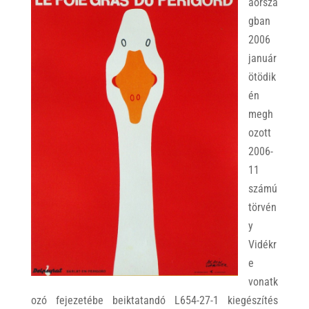
aorszá
gban
2006
január
ötödik
én
megh
ozott
2006-
11
számú
törvén
y
Vidékr
e
vonatk
ozó fejezetébe beiktatandó L654-27-1 kiegészítés