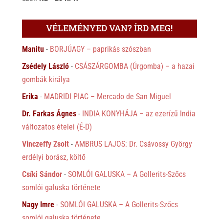
VÉLEMÉNYED VAN? ÍRD MEG!
Manitu
-
BORJÚAGY – paprikás szószban
Zsédely László
-
CSÁSZÁRGOMBA (Úrgomba) – a hazai
gombák királya
Erika
-
MADRIDI PIAC – Mercado de San Miguel
Dr. Farkas Ágnes
-
INDIA KONYHÁJA – az ezerízű India
változatos ételei (É-D)
Vinczeffy Zsolt
-
AMBRUS LAJOS: Dr. Csávossy György
erdélyi borász, költő
Csíki Sándor
-
SOMLÓI GALUSKA – A Gollerits-Szőcs
somlói galuska története
Nagy Imre
-
SOMLÓI GALUSKA – A Gollerits-Szőcs
somlói galuska története