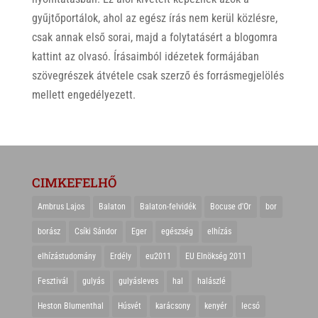
gyűjtőportálok, ahol az egész írás nem kerül közlésre,
csak annak első sorai, majd a folytatásért a blogomra
kattint az olvasó. Írásaimból idézetek formájában
szövegrészek átvétele csak szerző és forrásmegjelölés
mellett engedélyezett.
CIMKEFELHŐ
Ambrus Lajos
Balaton
Balaton-felvidék
Bocuse d'Or
bor
borász
Csíki Sándor
Eger
egészség
elhízás
elhízástudomány
Erdély
eu2011
EU Elnökség 2011
Fesztivál
gulyás
gulyásleves
hal
halászlé
Heston Blumenthal
Húsvét
karácsony
kenyér
lecsó