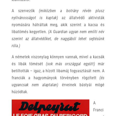
A szervezők
(miközben a botrány révén plusz
nyilvánosságot is kaptak)
az állatvédő aktivisták
nyomására hátráltak meg, akik szerint a kacsa és
libatömés kegyetlen.
(A Guardian ugyan nem említi név
szerint az állatvédőket, de nagyjából lehet sejtésünk
róla.)
A németek viszonylag könnyen vannak, mivel a kacsák
és libák tömését
(sok más országgal együtt)
már
betiltották – igaz, a hízott libamáj fogyasztását nem. A
franciák a hagyományok törvényben rögzített
(és
ugyancsak nem alaptalan)
érveinek bástyái mögé
húzódtak.
A
Franci