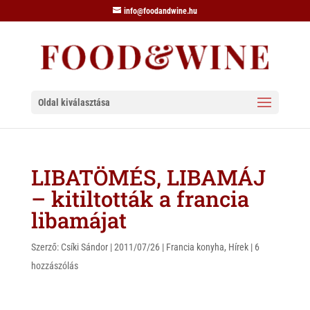
info@foodandwine.hu
Oldal kiválasztása
LIBATÖMÉS, LIBAMÁJ
– kitiltották a francia
libamájat
Szerző:
Csíki Sándor
|
2011/07/26
|
Francia konyha
,
Hírek
|
6
hozzászólás