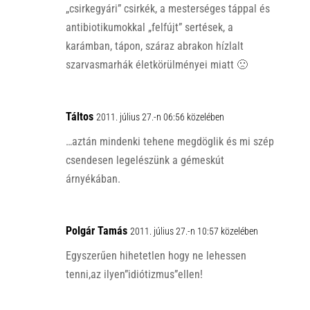
„csirkegyári” csirkék, a mesterséges táppal és
antibiotikumokkal „felfújt” sertések, a
karámban, tápon, száraz abrakon hízlalt
szarvasmarhák életkörülményei miatt 🙁
Táltos
2011. július 27.-n 06:56 közelében
…aztán mindenki tehene megdöglik és mi szép
csendesen legelészünk a gémeskút
árnyékában.
Polgár Tamás
2011. július 27.-n 10:57 közelében
Egyszerűen hihetetlen hogy ne lehessen
tenni,az ilyen”idiótizmus”ellen!