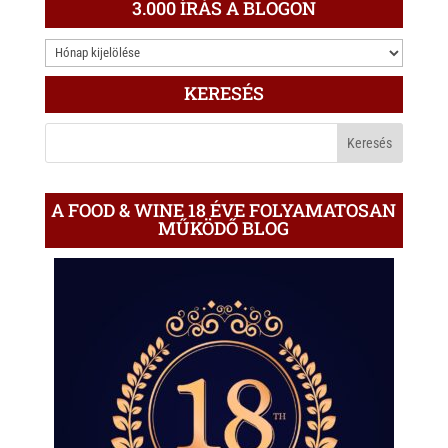
3.000 ÍRÁS A BLOGON
3.000
ÍRÁS
KERESÉS
A
BLOGON
A FOOD & WINE 18 ÉVE FOLYAMATOSAN
MŰKÖDŐ BLOG