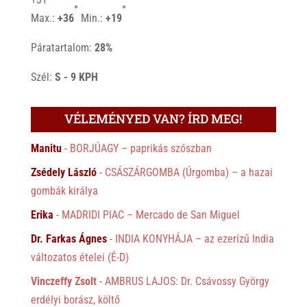
°
°
Max.:
+
36
Min.:
+
19
Páratartalom:
28%
Szél:
S - 9 KPH
VÉLEMÉNYED VAN? ÍRD MEG!
Manitu
-
BORJÚAGY – paprikás szószban
Zsédely László
-
CSÁSZÁRGOMBA (Úrgomba) – a hazai
gombák királya
Erika
-
MADRIDI PIAC – Mercado de San Miguel
Dr. Farkas Ágnes
-
INDIA KONYHÁJA – az ezerízű India
változatos ételei (É-D)
Vinczeffy Zsolt
-
AMBRUS LAJOS: Dr. Csávossy György
erdélyi borász, költő