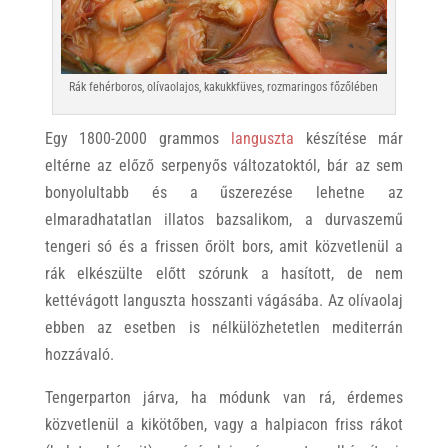
Rák fehérboros, olívaolajos, kakukkfüves, rozmaringos főzőlében
Egy 1800-2000 grammos
languszta
készítése már
eltérne az előző serpenyős változatoktól, bár az sem
bonyolultabb és a űszerezése lehetne az
elmaradhatatlan illatos bazsalikom, a durvaszemű
tengeri só és a frissen őrölt bors, amit közvetlenül a
rák elkészülte előtt szórunk a hasított, de nem
kettévágott languszta hosszanti vágásába. Az olívaolaj
ebben az esetben is nélkülözhetetlen mediterrán
hozzávaló.
Tengerparton járva, ha módunk van rá, érdemes
közvetlenül a kikötőben, vagy a halpiacon friss rákot