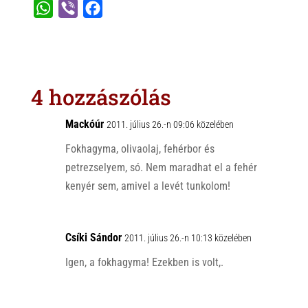
W
V
F
h
i
a
a
b
c
t
e
e
s
r
b
4 hozzászólás
A
o
p
o
Mackóúr
2011. július 26.-n 09:06 közelében
p
k
Fokhagyma, olivaolaj, fehérbor és
petrezselyem, só. Nem maradhat el a fehér
kenyér sem, amivel a levét tunkolom!
Csíki Sándor
2011. július 26.-n 10:13 közelében
Igen, a fokhagyma! Ezekben is volt,.