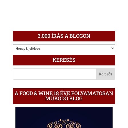
3.000 ÍRÁS A BLOGON
3.000
ÍRÁS
KERESÉS
A
BLOGON
A FOOD & WINE 18 ÉVE FOLYAMATOSAN
MŰKÖDŐ BLOG