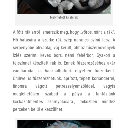
Mélyhűtött királyrák
A főtt rák arról ismerszik meg, hogy „vörös, mint a rák”.
Hő hatására a szürke rák szép narancs színű lesz. A
serpenyőbe olívaolaj, vaj került, ahhoz fűszernövények
ízlés szerint, kevés bors, némi fehérbor. Gyakori a
tejszínnel készített rák is. Ennek fűszerezéséhez akár
vaníliarudat is használhatunk egyetlen fűszerként.
Chilivel is fűszerezhetünk, aprított, tépett korianderrel,
finomra vágott petrezselyemzölddel, vagyis
meglehetősen szabad a pálya a fantáziánk
kockázatmentes szárnyalására., miközben mindez
perceken belül elkészülhet.