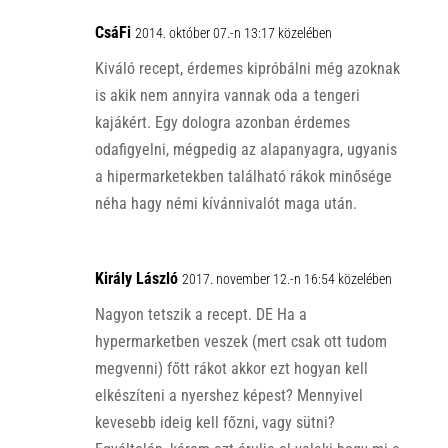
CsáFi
2014. október 07.-n 13:17 közelében
Kiváló recept, érdemes kipróbálni még azoknak
is akik nem annyira vannak oda a tengeri
kajákért. Egy dologra azonban érdemes
odafigyelni, mégpedig az alapanyagra, ugyanis
a hipermarketekben található rákok minősége
néha hagy némi kívánnivalót maga után.
Király László
2017. november 12.-n 16:54 közelében
Nagyon tetszik a recept. DE Ha a
hypermarketben veszek (mert csak ott tudom
megvenni) főtt rákot akkor ezt hogyan kell
elkészíteni a nyershez képest? Mennyivel
kevesebb ideig kell főzni, vagy sütni?