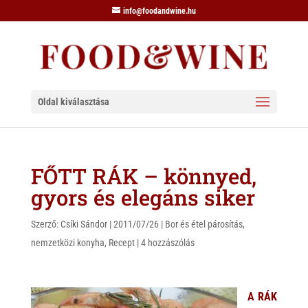
info@foodandwine.hu
Oldal kiválasztása
FŐTT RÁK – könnyed,
gyors és elegáns siker
Szerző:
Csíki Sándor
|
2011/07/26
|
Bor és étel párosítás
,
nemzetközi konyha
,
Recept
|
4 hozzászólás
A RÁK