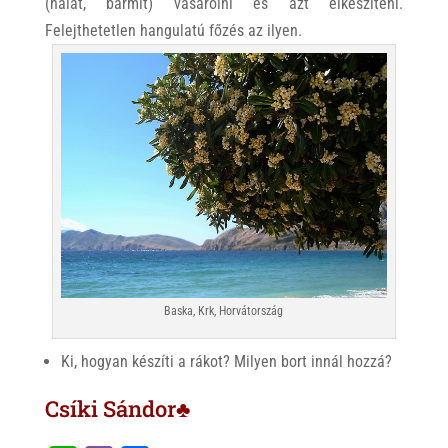
(halat, bármit) vásárolni és azt elkészíteni.
Felejthetetlen hangulatú főzés az ilyen.
Baska, Krk, Horvátország
Ki, hogyan készíti a rákot? Milyen bort innál hozzá?
Csíki Sándor♣