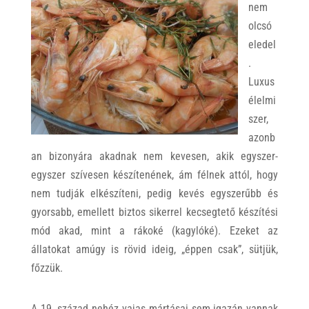
nem
olcsó
eledel
.
Luxus
élelmi
szer,
azonb
an bizonyára akadnak nem kevesen, akik egyszer-
egyszer szívesen készítenének, ám félnek attól, hogy
nem tudják elkészíteni, pedig kevés egyszerűbb és
gyorsabb, emellett biztos sikerrel kecsegtető készítési
mód akad, mint a rákoké (kagylóké). Ezeket az
állatokat amúgy is rövid ideig, „éppen csak”, sütjük,
főzzük.
A 19. század nehéz vajas mártásai sem igazán vannak