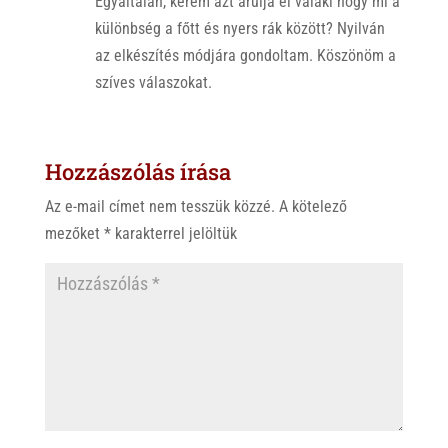
Egyáltalán, kérem azt árulja el valaki hogy mi a
különbség a főtt és nyers rák között? Nyilván
az elkészítés módjára gondoltam. Köszönöm a
szíves válaszokat.
Hozzászólás írása
Az e-mail címet nem tesszük közzé.
A kötelező
mezőket
*
karakterrel jelöltük