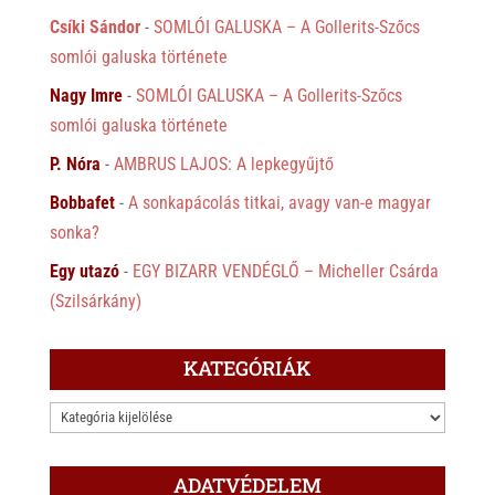
Csíki Sándor
-
SOMLÓI GALUSKA – A Gollerits-Szőcs
somlói galuska története
Nagy Imre
-
SOMLÓI GALUSKA – A Gollerits-Szőcs
somlói galuska története
P. Nóra
-
AMBRUS LAJOS: A lepkegyűjtő
Bobbafet
-
A sonkapácolás titkai, avagy van-e magyar
sonka?
Egy utazó
-
EGY BIZARR VENDÉGLŐ – Micheller Csárda
(Szilsárkány)
KATEGÓRIÁK
KATEGÓRIÁK
ADATVÉDELEM