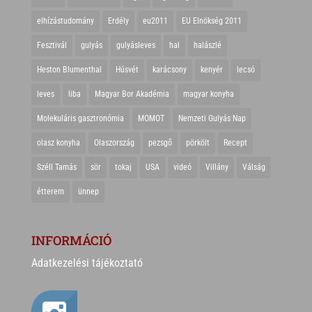
elhízástudomány
Erdély
eu2011
EU Elnökség 2011
Fesztivál
gulyás
gulyásleves
hal
halászlé
Heston Blumenthal
Húsvét
karácsony
kenyér
lecsó
leves
liba
Magyar Bor Akadémia
magyar konyha
Molekuláris gasztronómia
MOMOT
Nemzeti Gulyás Nap
olasz konyha
Olaszország
pezsgő
pörkölt
Recept
Széll Tamás
sör
tokaj
USA
videó
Villány
Válság
étterem
ünnep
INFORMÁCIÓ
Adatkezelési tájékoztató