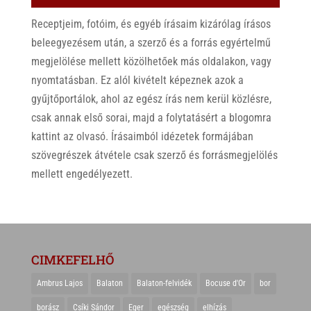
Receptjeim, fotóim, és egyéb írásaim kizárólag írásos
beleegyezésem után, a szerző és a forrás egyértelmű
megjelölése mellett közölhetőek más oldalakon, vagy
nyomtatásban. Ez alól kivételt képeznek azok a
gyűjtőportálok, ahol az egész írás nem kerül közlésre,
csak annak első sorai, majd a folytatásért a blogomra
kattint az olvasó. Írásaimból idézetek formájában
szövegrészek átvétele csak szerző és forrásmegjelölés
mellett engedélyezett.
CIMKEFELHŐ
Ambrus Lajos
Balaton
Balaton-felvidék
Bocuse d'Or
bor
borász
Csíki Sándor
Eger
egészség
elhízás