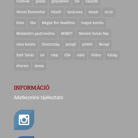
Fesztivál
gulyás
gulyásleves
hal
halászlé
Heston Blumenthal
Húsvét
karácsony
kenyér
lecsó
leves
liba
Magyar Bor Akadémia
magyar konyha
Molekuláris gasztronómia
MOMOT
Nemzeti Gulyás Nap
olasz konyha
Olaszország
pezsgő
pörkölt
Recept
Széll Tamás
sör
tokaj
USA
videó
Villány
Válság
étterem
ünnep
INFORMÁCIÓ
Adatkezelési tájékoztató