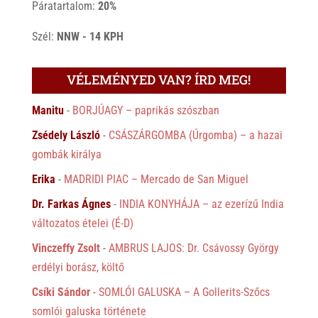
Páratartalom:
20%
Szél:
NNW - 14 KPH
VÉLEMÉNYED VAN? ÍRD MEG!
Manitu
-
BORJÚAGY – paprikás szószban
Zsédely László
-
CSÁSZÁRGOMBA (Úrgomba) – a hazai
gombák királya
Erika
-
MADRIDI PIAC – Mercado de San Miguel
Dr. Farkas Ágnes
-
INDIA KONYHÁJA – az ezerízű India
változatos ételei (É-D)
Vinczeffy Zsolt
-
AMBRUS LAJOS: Dr. Csávossy György
erdélyi borász, költő
Csíki Sándor
-
SOMLÓI GALUSKA – A Gollerits-Szőcs
somlói galuska története