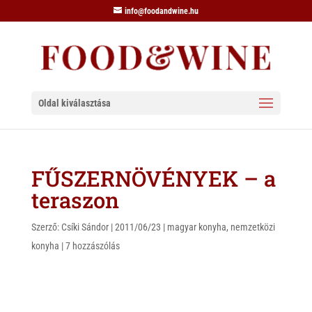
info@foodandwine.hu
Oldal kiválasztása
FŰSZERNÖVÉNYEK – a
teraszon
Szerző:
Csíki Sándor
|
2011/06/23
|
magyar konyha
,
nemzetközi
konyha
|
7 hozzászólás