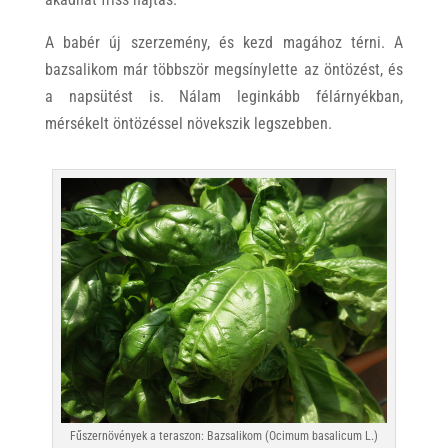
A babér új szerzemény, és kezd magához térni. A
bazsalikom már többször megsínylette az öntözést, és
a napsütést is. Nálam leginkább félárnyékban,
mérsékelt öntözéssel növekszik legszebben.
Fűszernövények a teraszon: Bazsalikom (Ocimum basalicum L.)