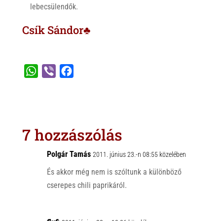
lebecsülendők.
Csík Sándor♣
W
V
F
h
i
a
a
b
c
t
e
e
s
r
b
7 hozzászólás
A
o
p
o
Polgár Tamás
2011. június 23.-n 08:55 közelében
p
k
És akkor még nem is szóltunk a különböző
cserepes chili paprikáról.