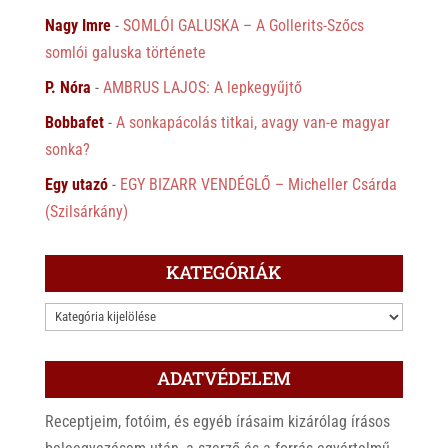
Nagy Imre
-
SOMLÓI GALUSKA – A Gollerits-Szőcs
somlói galuska története
P. Nóra
-
AMBRUS LAJOS: A lepkegyűjtő
Bobbafet
-
A sonkapácolás titkai, avagy van-e magyar
sonka?
Egy utazó
-
EGY BIZARR VENDÉGLŐ – Micheller Csárda
(Szilsárkány)
KATEGÓRIÁK
KATEGÓRIÁK
ADATVÉDELEM
Receptjeim, fotóim, és egyéb írásaim kizárólag írásos