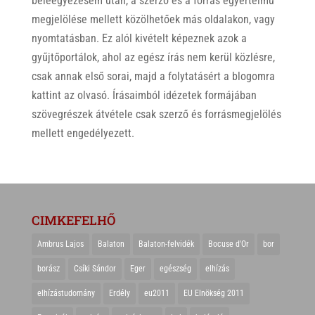
beleegyezésem után, a szerző és a forrás egyértelmű
megjelölése mellett közölhetőek más oldalakon, vagy
nyomtatásban. Ez alól kivételt képeznek azok a
gyűjtőportálok, ahol az egész írás nem kerül közlésre,
csak annak első sorai, majd a folytatásért a blogomra
kattint az olvasó. Írásaimból idézetek formájában
szövegrészek átvétele csak szerző és forrásmegjelölés
mellett engedélyezett.
CIMKEFELHŐ
Ambrus Lajos
Balaton
Balaton-felvidék
Bocuse d'Or
bor
borász
Csíki Sándor
Eger
egészség
elhízás
elhízástudomány
Erdély
eu2011
EU Elnökség 2011