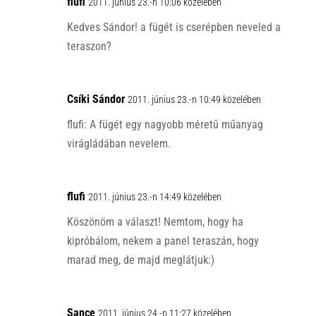
flufi
2011. június 23.-n 10:06 közelében
Kedves Sándor! a fügét is cserépben neveled a
teraszon?
Csíki Sándor
2011. június 23.-n 10:49 közelében
flufi: A fügét egy nagyobb méretű műanyag
virágládában nevelem.
flufi
2011. június 23.-n 14:49 közelében
Köszönöm a választ! Nemtom, hogy ha
kipróbálom, nekem a panel teraszán, hogy
marad meg, de majd meglátjuk:)
Sance
2011. június 24.-n 11:27 közelében