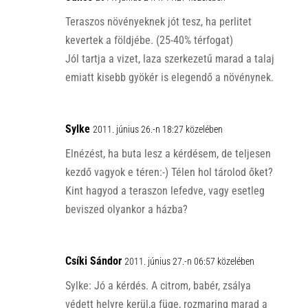
Teraszos növényeknek jót tesz, ha perlitet
kevertek a földjébe. (25-40% térfogat)
Jól tartja a vizet, laza szerkezetű marad a talaj
emiatt kisebb gyökér is elegendő a növénynek.
Sylke
2011. június 26.-n 18:27 közelében
Elnézést, ha buta lesz a kérdésem, de teljesen
kezdő vagyok e téren:-) Télen hol tárolod őket?
Kint hagyod a teraszon lefedve, vagy esetleg
beviszed olyankor a házba?
Csíki Sándor
2011. június 27.-n 06:57 közelében
Sylke: Jó a kérdés. A citrom, babér, zsálya
védett helyre kerül,a füge, rozmaring marad a