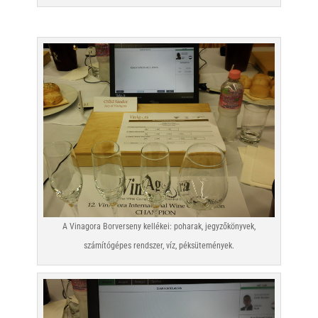
A Vinagora Borverseny kellékei: poharak, jegyzőkönyvek,
számítógépes rendszer, víz, péksütemények.