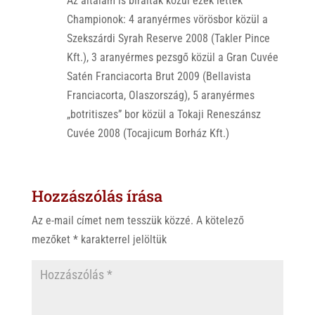
Az általam is bíráltak közül ezek lettek
Championok: 4 aranyérmes vörösbor közül a
Szekszárdi Syrah Reserve 2008 (Takler Pince
Kft.), 3 aranyérmes pezsgő közül a Gran Cuvée
Satén Franciacorta Brut 2009 (Bellavista
Franciacorta, Olaszország), 5 aranyérmes
„botritiszes” bor közül a Tokaji Reneszánsz
Cuvée 2008 (Tocajicum Borház Kft.)
Hozzászólás írása
Az e-mail címet nem tesszük közzé.
A kötelező
mezőket
*
karakterrel jelöltük