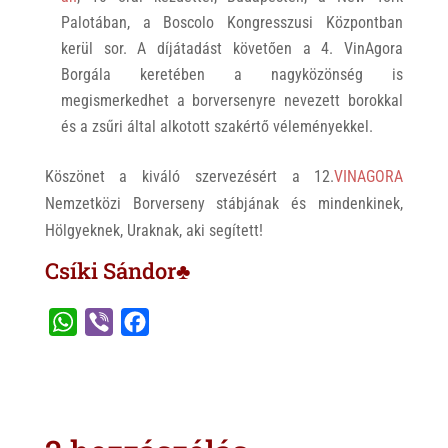
Palotában, a Boscolo Kongresszusi Központban
kerül sor. A díjátadást követően a 4. VinAgora
Borgála keretében a nagyközönség is
megismerkedhet a borversenyre nevezett borokkal
és a zsűri által alkotott szakértő véleményekkel.
Köszönet a kiváló szervezésért a 12.
VINAGORA
Nemzetközi Borverseny stábjának és mindenkinek,
Hölgyeknek, Uraknak, aki segített!
Csíki Sándor♣
W
V
F
h
i
a
a
b
c
t
e
e
s
r
b