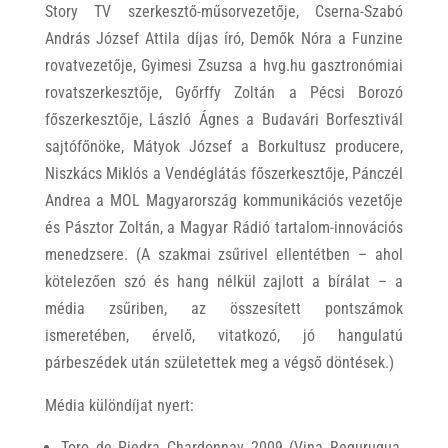
Story TV szerkesztő-műsorvezetője, Cserna-Szabó
András József Attila díjas író, Demők Nóra a Funzine
rovatvezetője, Gyimesi Zsuzsa a hvg.hu gasztronómiai
rovatszerkesztője, Győrffy Zoltán a Pécsi Borozó
főszerkesztője, László Ágnes a Budavári Borfesztivál
sajtófőnöke, Mátyok József a Borkultusz producere,
Niszkács Miklós a Vendéglátás főszerkesztője, Pánczél
Andrea a MOL Magyarország kommunikációs vezetője
és Pásztor Zoltán, a Magyar Rádió tartalom-innovációs
menedzsere. (A szakmai zsűrivel ellentétben – ahol
kötelezően szó és hang nélkül zajlott a bírálat – a
média zsűriben, az összesített pontszámok
ismeretében, érvelő, vitatkozó, jó hangulatú
párbeszédek után születettek meg a végső döntések.)
Média különdíjat nyert:
Toro de Piedra Chardonnay 2009 (Vina Regurugua,