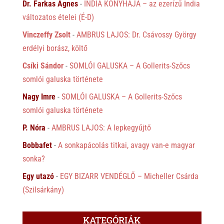
Dr. Farkas Ágnes
-
INDIA KONYHÁJA – az ezerízű India
változatos ételei (É-D)
Vinczeffy Zsolt
-
AMBRUS LAJOS: Dr. Csávossy György
erdélyi borász, költő
Csíki Sándor
-
SOMLÓI GALUSKA – A Gollerits-Szőcs
somlói galuska története
Nagy Imre
-
SOMLÓI GALUSKA – A Gollerits-Szőcs
somlói galuska története
P. Nóra
-
AMBRUS LAJOS: A lepkegyűjtő
Bobbafet
-
A sonkapácolás titkai, avagy van-e magyar
sonka?
Egy utazó
-
EGY BIZARR VENDÉGLŐ – Micheller Csárda
(Szilsárkány)
KATEGÓRIÁK