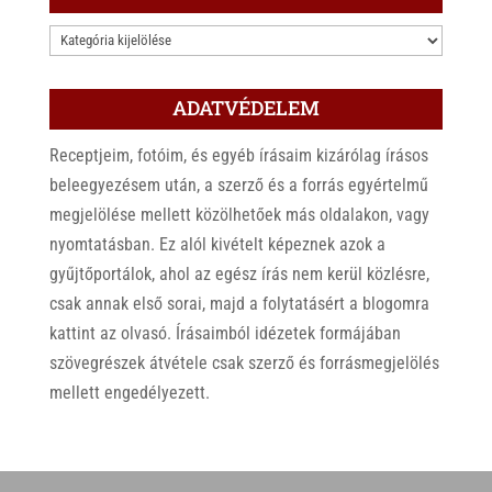
KATEGÓRIÁK
ADATVÉDELEM
Receptjeim, fotóim, és egyéb írásaim kizárólag írásos
beleegyezésem után, a szerző és a forrás egyértelmű
megjelölése mellett közölhetőek más oldalakon, vagy
nyomtatásban. Ez alól kivételt képeznek azok a
gyűjtőportálok, ahol az egész írás nem kerül közlésre,
csak annak első sorai, majd a folytatásért a blogomra
kattint az olvasó. Írásaimból idézetek formájában
szövegrészek átvétele csak szerző és forrásmegjelölés
mellett engedélyezett.