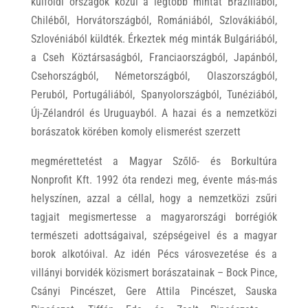
külföldi országok közül a legtöbb mintát Brazíliából,
Chiléből, Horvátországból, Romániából, Szlovákiából,
Szlovéniából küldték. Érkeztek még minták Bulgáriából,
a Cseh Köztársaságból, Franciaországból, Japánból,
Csehországból, Németországból, Olaszországból,
Peruból, Portugáliából, Spanyolországból, Tunéziából,
Új-Zélandról és Uruguayból. A hazai és a nemzetközi
borászatok körében komoly elismerést szerzett
megmérettetést a Magyar Szőlő- és Borkultúra
Nonprofit Kft. 1992 óta rendezi meg, évente más-más
helyszínen, azzal a céllal, hogy a nemzetközi zsűri
tagjait megismertesse a magyarországi borrégiók
természeti adottságaival, szépségeivel és a magyar
borok alkotóival. Az idén Pécs városvezetése és a
villányi borvidék közismert borászatainak – Bock Pince,
Csányi Pincészet, Gere Attila Pincészet, Sauska