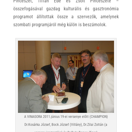
Pincészet, Tiffán Ede és Zsolt Pincészete –
összefogásával gazdag kulturális és gasztronómia
programot állítottak össze a szervezők, amelynek
szombati programjáról még külön is beszámolok.
A VINAGORA 2011.június 19-ei versenye előtt (CHAMPION)
Dr.Kosárka József, Bock József (Villány), Dr.Zilai Zoltán (a