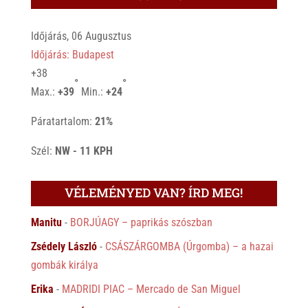
Időjárás, 06 Augusztus
Időjárás: Budapest
+
38
°
°
Max.:
+
39
Min.:
+
24
Páratartalom:
21%
Szél:
NW - 11 KPH
VÉLEMÉNYED VAN? ÍRD MEG!
Manitu
-
BORJÚAGY – paprikás szószban
Zsédely László
-
CSÁSZÁRGOMBA (Úrgomba) – a hazai
gombák királya
Erika
-
MADRIDI PIAC – Mercado de San Miguel