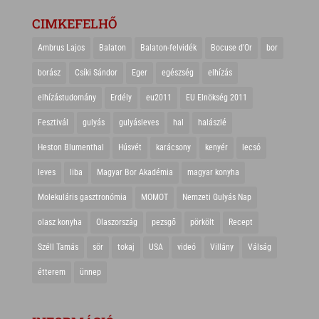
CIMKEFELHŐ
Ambrus Lajos
Balaton
Balaton-felvidék
Bocuse d'Or
bor
borász
Csíki Sándor
Eger
egészség
elhízás
elhízástudomány
Erdély
eu2011
EU Elnökség 2011
Fesztivál
gulyás
gulyásleves
hal
halászlé
Heston Blumenthal
Húsvét
karácsony
kenyér
lecsó
leves
liba
Magyar Bor Akadémia
magyar konyha
Molekuláris gasztronómia
MOMOT
Nemzeti Gulyás Nap
olasz konyha
Olaszország
pezsgő
pörkölt
Recept
Széll Tamás
sör
tokaj
USA
videó
Villány
Válság
étterem
ünnep