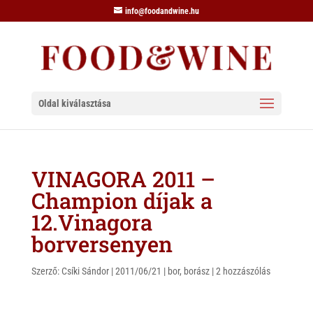
info@foodandwine.hu
Oldal kiválasztása
VINAGORA 2011 –
Champion díjak a
12.Vinagora
borversenyen
Szerző:
Csíki Sándor
|
2011/06/21
|
bor
,
borász
|
2 hozzászólás