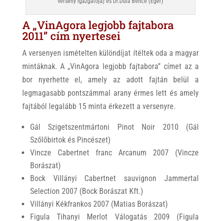
verseny igazgatója) és Dr.Dula Bence (Eger)
A „VinAgora legjobb fajtabora
2011” cím nyertesei
A versenyen ismételten különdíjat ítéltek oda a magyar
mintáknak. A „VinAgora legjobb fajtabora” címet az a
bor nyerhette el, amely az adott fajtán belül a
legmagasabb pontszámmal arany érmes lett és amely
fajtából legalább 15 minta érkezett a versenyre.
Gál Szigetszentmártoni Pinot Noir 2010 (Gál
Szőlőbirtok és Pincészet)
Vincze Cabertnet franc Arcanum 2007 (Vincze
Borászat)
Bock Villányi Cabertnet sauvignon Jammertal
Selection 2007 (Bock Borászat Kft.)
Villányi Kékfrankos 2007 (Matias Borászat)
Figula Tihanyi Merlot Válogatás 2009 (Figula