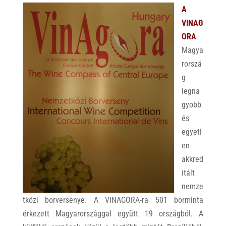
A
VINAG
ORA
Magya
rorszá
g
legna
gyobb
és
egyetl
en
akkred
itált
nemze
tközi borversenye. A VINAGORA-ra 501 borminta
érkezett Magyarországgal együtt 19 országból. A