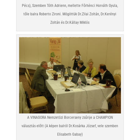
Pécs), Szemben Tóth Adrienn, mellette Főrhénci Horváth Gyula,
tőle balra Roberto Zironi. Mögöttük Dr.Zilai Zoltán, Dr.Kerényi
Zoltán és Dr.Kállay Miklós
A VINAGORA Nemzetözi Borcerseny zsűrije a CHAMPION
választás előtt (A képen balról Dr.Kosárka József, vele szemben
Elisabeth Gabay)