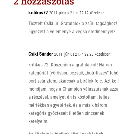
2 hozzászólás
A
o
p
o
kritikus72
2011. június 21.-n 22:12 közelében
p
k
Tisztelt Csíki úr! Gratulálok a zsűri tagsághoz!
Egyezett a véleménye a végső eredménnyel?
Csíki Sándor
2011. június 21.-n 22:28 közelében
kritikus 72: Köszönöm a gratulációt! Három
kategóriát (vörösbor, pezsgő, „botritiszes” fehér
bor) zsűriztem, akárcsak a bírálok fele. Azt kell
mondjam, hogy a Champion választásnak azzal
a részével, amelyet én is kóstoltam, teljes
mértékben egyetértek, és a másik három
kategória győzteseit illetően sincsenek
kételyeim.