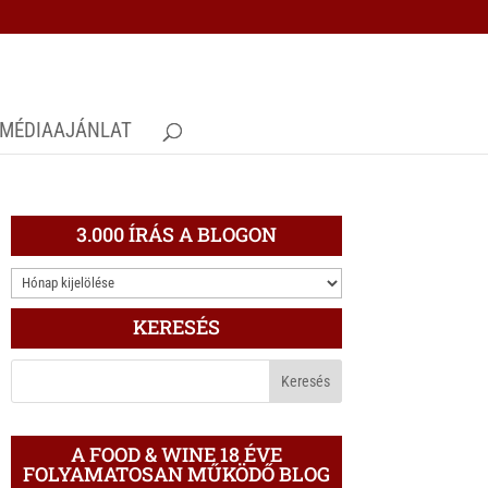
MÉDIAAJÁNLAT
3.000 ÍRÁS A BLOGON
3.000
ÍRÁS
KERESÉS
A
BLOGON
A FOOD & WINE 18 ÉVE
FOLYAMATOSAN MŰKÖDŐ BLOG