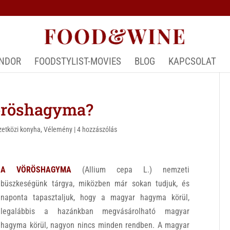
ÁNDOR
FOODSTYLIST-MOVIES
BLOG
KAPCSOLAT
öröshagyma?
etközi konyha
,
Vélemény
|
4 hozzászólás
A VÖRÖSHAGYMA
(Allium cepa L.) nemzeti
büszkeségünk tárgya, miközben már sokan tudjuk, és
naponta tapasztaljuk, hogy a magyar hagyma körül,
legalábbis a hazánkban megvásárolható magyar
hagyma körül, nagyon nincs minden rendben. A magyar