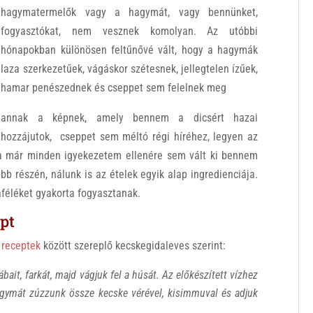
hagymatermelők vagy a hagymát, vagy bennünket,
fogyasztókat, nem vesznek komolyan. Az utóbbi
hónapokban különösen feltűnővé vált, hogy a hagymák
laza szerkezetűek, vágáskor szétesnek, jellegtelen ízűek,
hamar penészednek és cseppet sem felelnek meg
annak a képnek, amely bennem a dicsért hazai
hozzájutok, cseppet sem méltó régi híréhez, legyen az
a már minden igyekezetem ellenére sem vált ki bennem
bb részén, nálunk is az ételek egyik alap ingredienciája.
féléket gyakorta fogyasztanak.
pt
i
receptek
között szereplő kecskegidaleves szerint:
lábait, farkát, majd vágjuk fel a húsát. Az előkészített vízhez
agymát zúzzunk össze kecske vérével, kisimmuval és adjuk