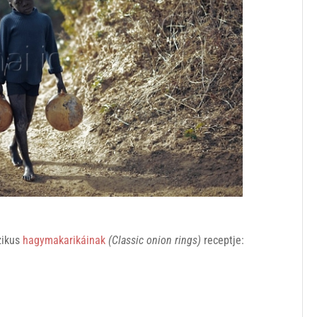
zikus
hagymakarikáinak
(Classic onion rings)
receptje: