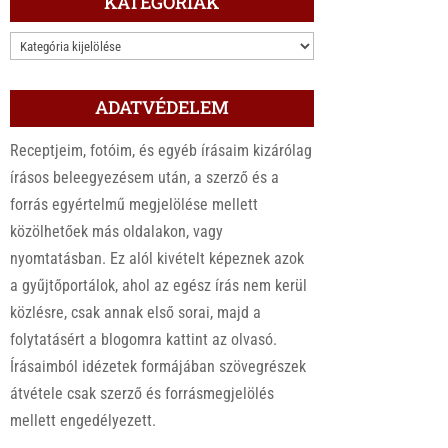
KATEGÓRIÁK
KATEGÓRIÁK
ADATVÉDELEM
Receptjeim, fotóim, és egyéb írásaim kizárólag
írásos beleegyezésem után, a szerző és a
forrás egyértelmű megjelölése mellett
közölhetőek más oldalakon, vagy
nyomtatásban. Ez alól kivételt képeznek azok
a gyűjtőportálok, ahol az egész írás nem kerül
közlésre, csak annak első sorai, majd a
folytatásért a blogomra kattint az olvasó.
Írásaimból idézetek formájában szövegrészek
átvétele csak szerző és forrásmegjelölés
mellett engedélyezett.