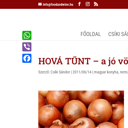
info@foodandwine.hu
FŐOLDAL
CSÍKI S
W
h
V
HOVÁ TŰNT – a jó v
a
i
F
t
Szerző:
Csíki Sándor
|
2011/06/14
|
magyar konyha
,
nemz
b
a
s
e
c
A
r
e
p
b
p
o
o