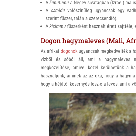
A
šuhutinnu
a Negev sivatagban (Izrael) ma i
A
samîdu
valószínűleg ugyancsak egy vadh
szerint fűszer, talán a szerecsendió).
A
kisimmu
fűszerként használt érett sajtféle, 
Dogon hagymaleves (Mali, Afr
Az afrikai
dogonok
ugyancsak megkedvelték a h
vízből és sóból áll, ami a hagymaleves m
megközelítése, amivel közel kerülhetünk a ha
használjunk, aminek az az oka, hogy a hagyma 
hogy a héjától kesernyés lesz-e a leves, ami a 