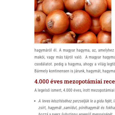
k
hagymáról él. A magyar hagyma, az, amelyhez 
makói, vagy más tájról való. A magyar hagym
csodálatot. pedig a hagyma, ahogy a világ legtö
Bármely kontinensen is járunk, hagymát, hagyma
4.000 éves mezopotámiai rece
A legelső ismert, 4.000 éves, írott mezopotámia
A leves készítéséhez perzseljük le a gida fejét, 
zsírt, hagymát ,samîdut, póréhagymát és fokh
hozzá a nyers šuhutinnu egyenlő mennyiségét.