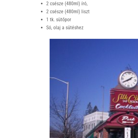
2 csésze (480ml) író,
2 csésze (480ml) liszt
1 tk. sütőpor
Só, olaj a sütéshez