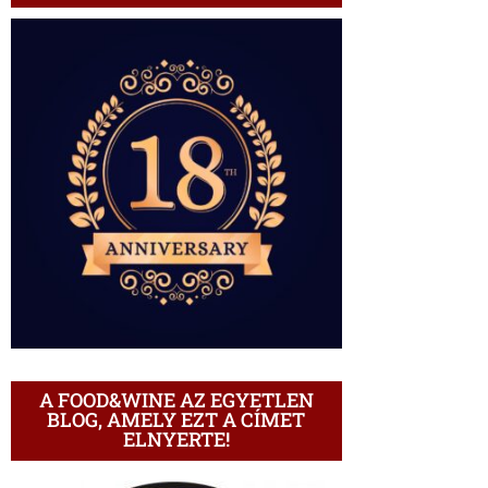
A FOOD&WINE AZ EGYETLEN
BLOG, AMELY EZT A CÍMET
ELNYERTE!