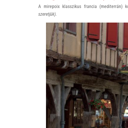
A mirepoix klasszikus francia (mediterrán)
szeretjük).