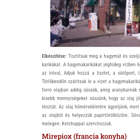
Elkészítése:
Tisztítsuk meg a hagymát és szeljü
karikákat. A hagymakarikákat jéghideg vízben 6
az íróval, Adjuk hozzá a lisztet, a sütőport, 
Törlőkendőn szárítsuk le a vizet a hagymakariká
forró olajban addig süssük, amíg aranybarnák 
kisebb mennyiségeket süssünk, hogy az olaj jó
tésztát. Az olaj hőmérsékletére ügyeljünk, mert
az olajból és helyezzük papírtörölközőre. Sóv
melegen. Ketchuppal szervírozzuk.
Mirepiox (francia konyha)