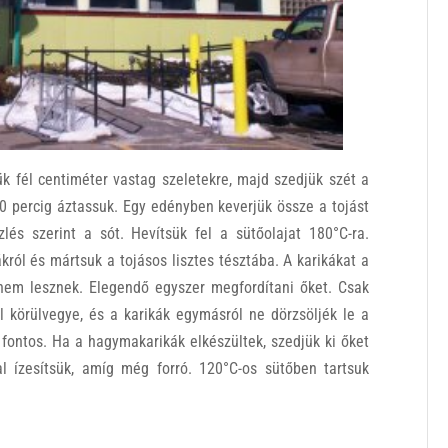
k fél centiméter vastag szeletekre, majd szedjük szét a
0 percig áztassuk.
Egy edényben keverjük össze a tojást
ízlés szerint a sót.
Hevítsük fel a sütőolajat 180°C-ra.
król és mártsuk a tojásos lisztes tésztába. A karikákat a
nem lesznek. Elegendő egyszer megfordítani őket. Csak
l körülvegye, és a karikák egymásról ne dörzsöljék le a
 fontos. Ha a hagymakarikák elkészültek, szedjük ki őket
al ízesítsük, amíg még forró. 120°C-os sütőben tartsuk