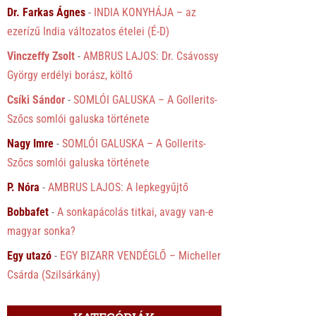
Dr. Farkas Ágnes
-
INDIA KONYHÁJA – az
ezerízű India változatos ételei (É-D)
Vinczeffy Zsolt
-
AMBRUS LAJOS: Dr. Csávossy
György erdélyi borász, költő
Csíki Sándor
-
SOMLÓI GALUSKA – A Gollerits-
Szőcs somlói galuska története
Nagy Imre
-
SOMLÓI GALUSKA – A Gollerits-
Szőcs somlói galuska története
P. Nóra
-
AMBRUS LAJOS: A lepkegyűjtő
Bobbafet
-
A sonkapácolás titkai, avagy van-e
magyar sonka?
Egy utazó
-
EGY BIZARR VENDÉGLŐ – Micheller
Csárda (Szilsárkány)