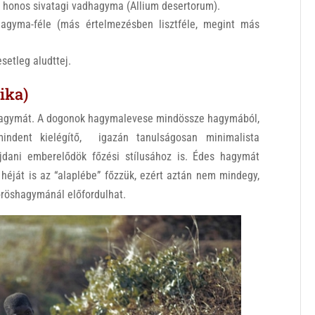
s honos sivatagi vadhagyma (Allium desertorum).
agyma-féle (más értelmezésben lisztféle, megint más
esetleg aludttej.
ika)
agymát. A dogonok hagymalevese mindössze hagymából,
indent kielégítő, igazán tanulságosan minimalista
jdani emberelődök főzési stílusához is. Édes hagymát
héját is az “alaplébe” főzzük, ezért aztán nem mindegy,
vöröshagymánál előfordulhat.