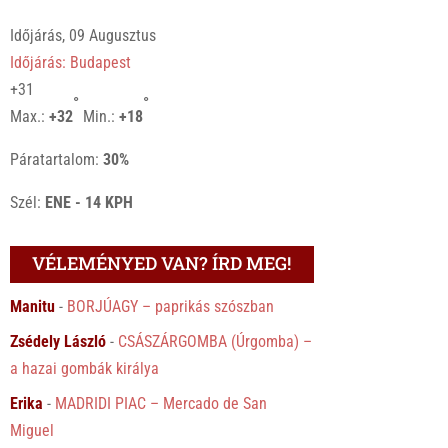
Időjárás, 09 Augusztus
Időjárás: Budapest
+
31
°
°
Max.:
+
32
Min.:
+
18
Páratartalom:
30%
Szél:
ENE - 14 KPH
VÉLEMÉNYED VAN? ÍRD MEG!
Manitu
-
BORJÚAGY – paprikás szószban
Zsédely László
-
CSÁSZÁRGOMBA (Úrgomba) –
a hazai gombák királya
Erika
-
MADRIDI PIAC – Mercado de San
Miguel