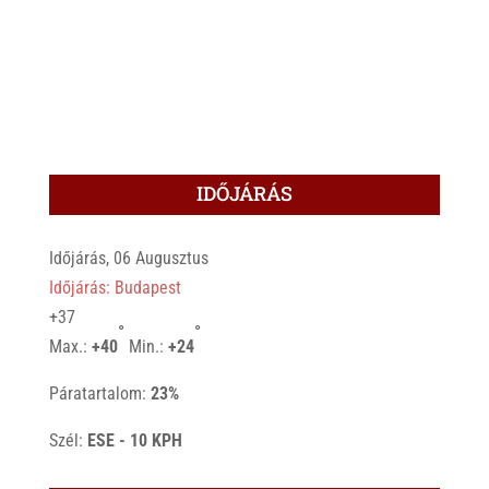
IDŐJÁRÁS
Időjárás, 06 Augusztus
Időjárás: Budapest
+
37
°
°
Max.:
+
40
Min.:
+
24
Páratartalom:
23%
Szél:
ESE - 10 KPH