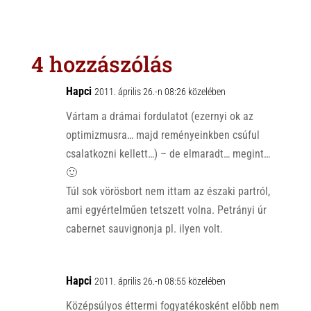
a
b
c
t
e
e
s
r
b
4 hozzászólás
A
o
p
o
Hapci
2011. április 26.-n 08:26 közelében
p
k
Vártam a drámai fordulatot (ezernyi ok az
optimizmusra… majd reményeinkben csúful
csalatkozni kellett…) – de elmaradt… megint…
🙂
Túl sok vörösbort nem ittam az északi partról,
ami egyértelműen tetszett volna. Petrányi úr
cabernet sauvignonja pl. ilyen volt.
Hapci
2011. április 26.-n 08:55 közelében
Középsúlyos éttermi fogyatékosként előbb nem