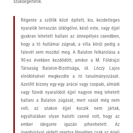
szükségeltetik.
Régente a szőlők közé épített, kis, kezdetleges
nyaralók terraszán üldögélve, késő este, vagy éjjel
gyakran lehetett hallani az ünnepélyes csendben,
hogy a tó hullámai zúgnak, a villa körül pedig a
falevél sem mozdul meg. A Balaton felkarolása a
90-es években kezdődött, amikor a M. Földrajzi
Társaság Balaton-Bizottsága, id. Lóczy Lajos
elnöklésével megkezdte a tó tanulmányozását.
Azelőtt bizony egy-egy arácsi vagy csopaki, almádi
vagy füredi nyaralóból éjjel nagyon meg lehetett
hallani a Balaton zúgását, mert vasút még nem
volt, az utakon éjjel kocsik nem jártak,
egyáltalában olyan halotti csend volt, hogy az
ember idegzete igazán pihenhetett. Az
üvegbúrával védett gyertya fényében csak az éjjeli