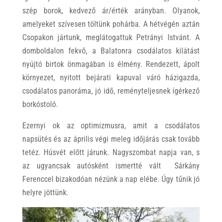
szép borok, kedvező ár/érték arányban. Olyanok,
amelyeket szívesen töltünk pohárba. A hétvégén aztán
Csopakon jártunk, meglátogattuk Petrányi Istvánt. A
domboldalon fekvő, a Balatonra csodálatos kilátást
nyújtó birtok önmagában is élmény. Rendezett, ápolt
környezet, nyitott bejárati kapuval váró házigazda,
csodálatos panoráma, jó idő, reményteljesnek ígérkező
borkóstoló.
Ezernyi ok az optimizmusra, amit a csodálatos
napsütés és az április végi meleg időjárás csak tovább
tetéz. Húsvét előtt járunk. Nagyszombat napja van, s
az ugyancsak autósként ismertté vált Sárkány
Ferenccel bizakodóan nézünk a nap elébe. Úgy tűnik jó
helyre jöttünk.