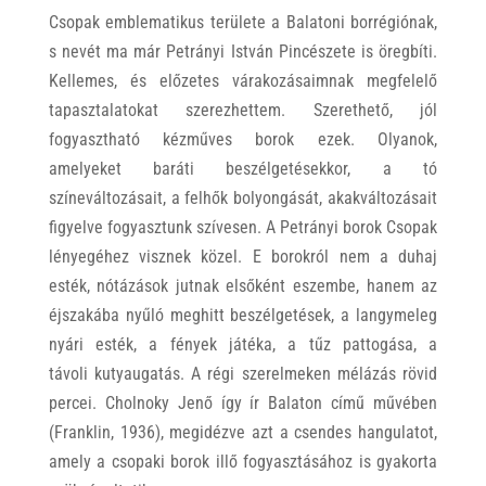
Csopak emblematikus területe a Balatoni borrégiónak,
s nevét ma már Petrányi István Pincészete is öregbíti.
Kellemes, és előzetes várakozásaimnak megfelelő
tapasztalatokat szerezhettem. Szerethető, jól
fogyasztható kézműves borok ezek. Olyanok,
amelyeket baráti beszélgetésekkor, a tó
színeváltozásait, a felhők bolyongását, akakváltozásait
figyelve fogyasztunk szívesen. A Petrányi borok Csopak
lényegéhez visznek közel. E borokról nem a duhaj
esték, nótázások jutnak elsőként eszembe, hanem az
éjszakába nyűló meghitt beszélgetések, a langymeleg
nyári esték, a fények játéka, a tűz pattogása, a
távoli kutyaugatás. A régi szerelmeken mélázás rövid
percei. Cholnoky Jenő így ír Balaton című művében
(Franklin, 1936), megidézve azt a csendes hangulatot,
amely a csopaki borok illő fogyasztásához is gyakorta