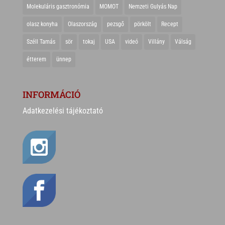
Molekuláris gasztronómia
MOMOT
Nemzeti Gulyás Nap
olasz konyha
Olaszország
pezsgő
pörkölt
Recept
Széll Tamás
sör
tokaj
USA
videó
Villány
Válság
étterem
ünnep
INFORMÁCIÓ
Adatkezelési tájékoztató