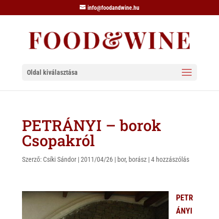
info@foodandwine.hu
Oldal kiválasztása
PETRÁNYI – borok
Csopakról
Szerző:
Csíki Sándor
|
2011/04/26
|
bor
,
borász
|
4 hozzászólás
PETR
ÁNYI