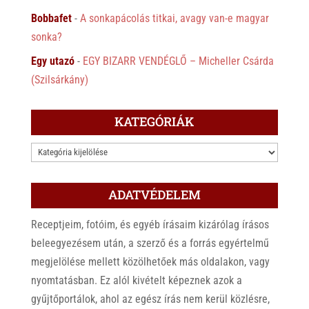
Bobbafet
-
A sonkapácolás titkai, avagy van-e magyar
sonka?
Egy utazó
-
EGY BIZARR VENDÉGLŐ – Micheller Csárda
(Szilsárkány)
KATEGÓRIÁK
KATEGÓRIÁK
ADATVÉDELEM
Receptjeim, fotóim, és egyéb írásaim kizárólag írásos
beleegyezésem után, a szerző és a forrás egyértelmű
megjelölése mellett közölhetőek más oldalakon, vagy
nyomtatásban. Ez alól kivételt képeznek azok a
gyűjtőportálok, ahol az egész írás nem kerül közlésre,