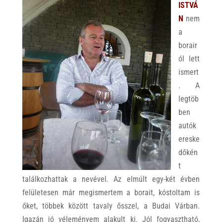
ISTVÁ
N
nem
a
borair
ól lett
ismert
. A
legtöb
ben
autók
ereske
dőkén
t
találkozhattak a nevével. Az elmúlt egy-két évben
felületesen már megismertem a borait, kóstoltam is
őket, többek között tavaly ősszel, a Budai Várban.
Igazán jó véleményem alakult ki. Jól fogyasztható,