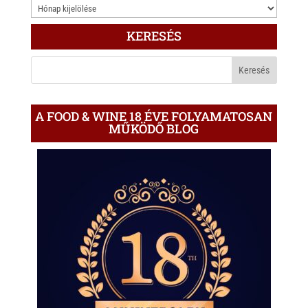
3.000
ÍRÁS
KERESÉS
A
BLOGON
A FOOD & WINE 18 ÉVE FOLYAMATOSAN
MŰKÖDŐ BLOG