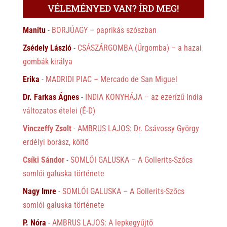
VÉLEMÉNYED VAN? ÍRD MEG!
Manitu
-
BORJÚAGY – paprikás szószban
Zsédely László
-
CSÁSZÁRGOMBA (Úrgomba) – a hazai
gombák királya
Erika
-
MADRIDI PIAC – Mercado de San Miguel
Dr. Farkas Ágnes
-
INDIA KONYHÁJA – az ezerízű India
változatos ételei (É-D)
Vinczeffy Zsolt
-
AMBRUS LAJOS: Dr. Csávossy György
erdélyi borász, költő
Csíki Sándor
-
SOMLÓI GALUSKA – A Gollerits-Szőcs
somlói galuska története
Nagy Imre
-
SOMLÓI GALUSKA – A Gollerits-Szőcs
somlói galuska története
P. Nóra
-
AMBRUS LAJOS: A lepkegyűjtő