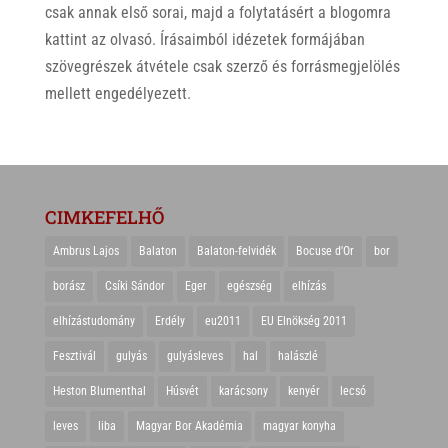
csak annak első sorai, majd a folytatásért a blogomra
kattint az olvasó. Írásaimból idézetek formájában
szövegrészek átvétele csak szerző és forrásmegjelölés
mellett engedélyezett.
CIMKEFELHŐ
Ambrus Lajos
Balaton
Balaton-felvidék
Bocuse d'Or
bor
borász
Csíki Sándor
Eger
egészség
elhízás
elhízástudomány
Erdély
eu2011
EU Elnökség 2011
Fesztivál
gulyás
gulyásleves
hal
halászlé
Heston Blumenthal
Húsvét
karácsony
kenyér
lecsó
leves
liba
Magyar Bor Akadémia
magyar konyha