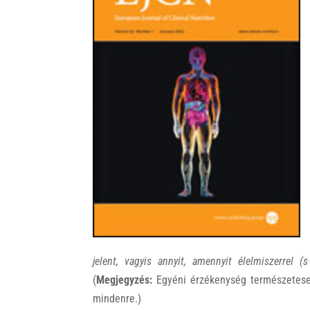
jelent, vagyis annyit, amennyit élelmiszerrel
(
Megjegyzés:
Egyéni érzékenység természetesen 
mindenre.)