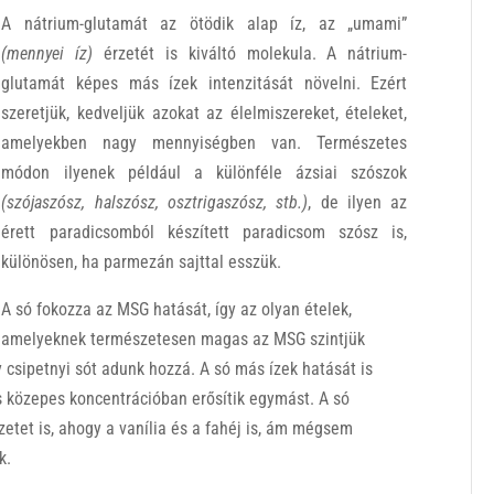
A nátrium-glutamát az ötödik alap íz, az „umami”
(mennyei íz)
érzetét is kiváltó molekula. A nátrium-
glutamát képes más ízek intenzitását növelni. Ezért
szeretjük, kedveljük azokat az élelmiszereket, ételeket,
amelyekben nagy mennyiségben van. Természetes
módon ilyenek például a különféle ázsiai szószok
(szójaszósz, halszósz, osztrigaszósz, stb.)
, de ilyen az
érett paradicsomból készített paradicsom szósz is,
különösen, ha parmezán sajttal esszük.
A só fokozza az MSG hatását, így az olyan ételek,
amelyeknek természetesen magas az MSG szintjük
y csipetnyi sót adunk hozzá. A só más ízek hatását is
és közepes koncentrációban erősítik egymást. A só
etet is, ahogy a vanília és a fahéj is, ám mégsem
k.