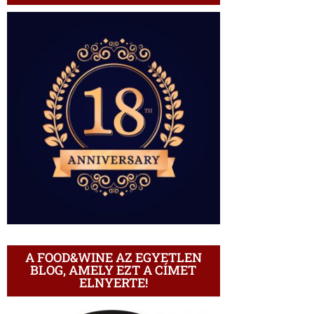
A FOOD&WINE AZ EGYETLEN
BLOG, AMELY EZT A CÍMET
ELNYERTE!