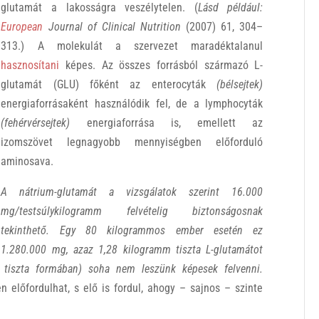
glutamát a lakosságra veszélytelen. (
Lásd például:
European
Journal of Clinical Nutrition
(2007) 61, 304–
313.) A molekulát a szervezet maradéktalanul
hasznosítani
képes. Az összes forrásból származó L-
glutamát (GLU) főként az enterocyták
(bélsejtek)
energiaforrásaként használódik fel, de a lymphocyták
(fehérvérsejtek)
energiaforrása is, emellett az
izomszövet legnagyobb mennyiségben előforduló
aminosava.
A nátrium-glutamát a vizsgálatok szerint 16.000
mg/testsúlykilogramm felvételig biztonságosnak
tekinthető. Egy 80 kilogrammos ember esetén ez
1.280.000 mg, azaz 1,28 kilogramm tiszta L-glutamátot
 (s tiszta formában) soha nem leszünk képesek felvenni.
előfordulhat, s elő is fordul, ahogy – sajnos – szinte