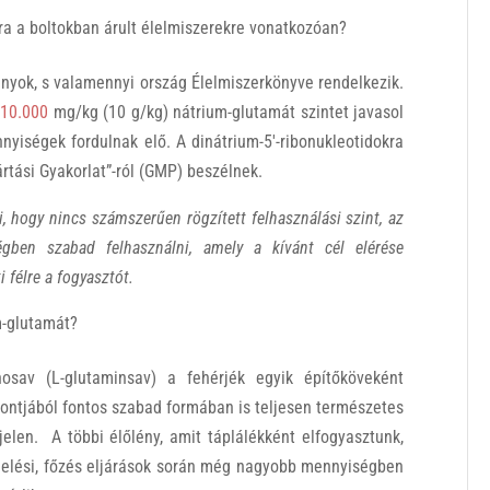
ra a boltokban árult élelmiszerekre vonatkozóan?
nyok, s valamennyi ország Élelmiszerkönyve rendelkezik.
n
10.000
mg/kg (10 g/kg) nátrium-glutamát szintet javasol
yiségek fordulnak elő. A dinátrium-5′-ribonukleotidokra
ártási Gyakorlat”-ról (GMP) beszélnek.
i, hogy nincs számszerűen rögzített felhasználási szint, az
gben szabad felhasználni, amely a kívánt cél elérése
 félre a fogyasztót.
m-glutamát?
av (L-glutaminsav) a fehérjék egyik építőköveként
ontjából fontos szabad formában is teljesen természetes
len. A többi élőlény, amit táplálékként elfogyasztunk,
rlelési, főzés eljárások során még nagyobb mennyiségben