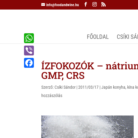
info@foodandwine.hu
FŐOLDAL
CSÍKI S
W
h
V
ÍZFOKOZÓK – nátrium
a
i
GMP, CRS
F
t
b
a
s
Szerző:
Csíki Sándor
|
2011/03/17
|
Japán konyha
,
kína 
e
c
hozzászólás
A
r
e
p
b
p
o
o