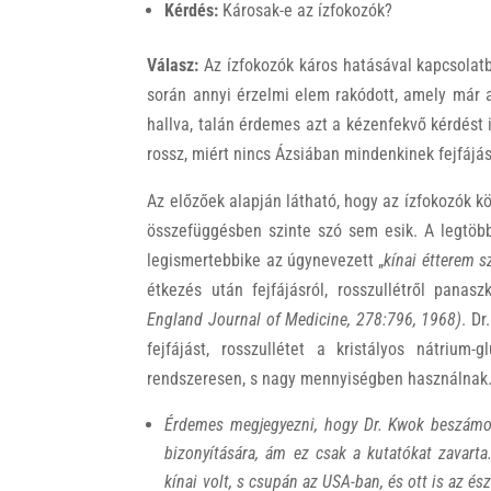
Kérdés:
Károsak-e az ízfokozók?
Válasz:
Az ízfokozók káros hatásával kapcsolatb
során annyi érzelmi elem rakódott, amely már a 
hallva, talán érdemes azt a kézenfekvő kérdést 
rossz, miért nincs Ázsiában mindenkinek fejfájá
Az előzőek alapján látható, hogy az ízfokozók k
összefüggésben szinte szó sem esik. A legtöbb 
legismertebbike az úgynevezett „
kínai étterem 
étkezés után fejfájásról, rosszullétről pana
England Journal of Medicine, 278:796, 1968)
. Dr
fejfájást, rosszullétet a kristályos nátriu
rendszeresen, s nagy mennyiségben használnak
Érdemes megjegyezni, hogy Dr. Kwok beszámol
bizonyítására, ám ez csak a kutatókat zavar
kínai volt, s csupán az USA-ban, és ott is az és