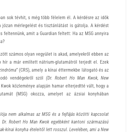
an sok tévhit, s még több félelem él. A kérdésre az idők
józan mérlegelést és tisztánlátást is gátolja. A kérdést
is feltennünk, amit a Guardian feltett: Ha az MSG annyira
sa?
özött számos olyan vegyület is akad, amelyekről ebben az
hír a már említett nátrium-glutamátról terjedt el. Ezek
szindróma
” (CRS), amely a kínai éttermekbe látogató és az
szkodó vendégekről szól
(Dr. Robert Ho Man Kwok, New
. Kwok közleménye alapján hamar elterjedtté vált, hogy a
m-glutamát (MSG) okozza, amelyet az ázsiai konyhában
.
ója nem alkalmas az MSG és a fejfájás közötti kapcsolat
ta. Dr. Robert Ho Man Kwok egyébként kantoni származású
zak-kínai konyha ételeitől lett rosszul. Levelében, ami a New