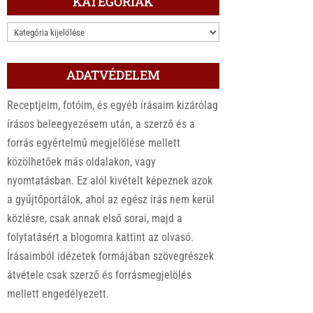
KATEGÓRIÁK
KATEGÓRIÁK
ADATVÉDELEM
Receptjeim, fotóim, és egyéb írásaim kizárólag
írásos beleegyezésem után, a szerző és a
forrás egyértelmű megjelölése mellett
közölhetőek más oldalakon, vagy
nyomtatásban. Ez alól kivételt képeznek azok
a gyűjtőportálok, ahol az egész írás nem kerül
közlésre, csak annak első sorai, majd a
folytatásért a blogomra kattint az olvasó.
Írásaimból idézetek formájában szövegrészek
átvétele csak szerző és forrásmegjelölés
mellett engedélyezett.