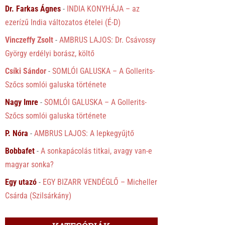
Dr. Farkas Ágnes
-
INDIA KONYHÁJA – az
ezerízű India változatos ételei (É-D)
Vinczeffy Zsolt
-
AMBRUS LAJOS: Dr. Csávossy
György erdélyi borász, költő
Csíki Sándor
-
SOMLÓI GALUSKA – A Gollerits-
Szőcs somlói galuska története
Nagy Imre
-
SOMLÓI GALUSKA – A Gollerits-
Szőcs somlói galuska története
P. Nóra
-
AMBRUS LAJOS: A lepkegyűjtő
Bobbafet
-
A sonkapácolás titkai, avagy van-e
magyar sonka?
Egy utazó
-
EGY BIZARR VENDÉGLŐ – Micheller
Csárda (Szilsárkány)