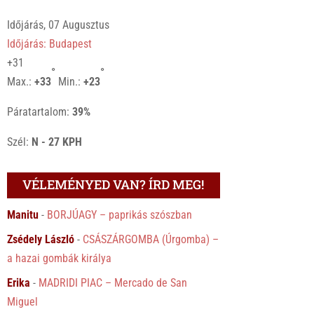
Időjárás, 07 Augusztus
Időjárás: Budapest
+
31
°
°
Max.:
+
33
Min.:
+
23
Páratartalom:
39%
Szél:
N - 27 KPH
VÉLEMÉNYED VAN? ÍRD MEG!
Manitu
-
BORJÚAGY – paprikás szószban
Zsédely László
-
CSÁSZÁRGOMBA (Úrgomba) –
a hazai gombák királya
Erika
-
MADRIDI PIAC – Mercado de San
Miguel