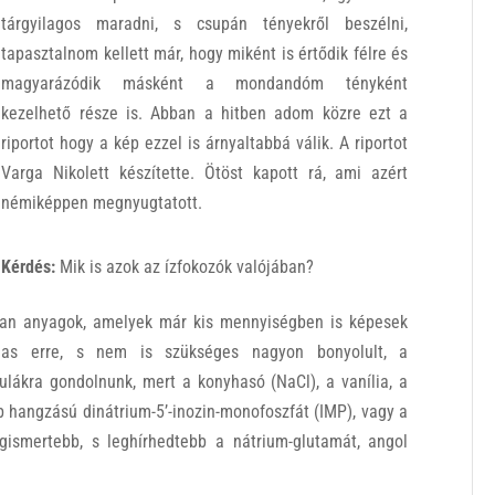
tárgyilagos maradni, s csupán tényekről beszélni,
tapasztalnom kellett már, hogy miként is értődik félre és
magyarázódik másként a mondandóm tényként
kezelhető része is. Abban a hitben adom közre ezt a
riportot hogy a kép ezzel is árnyaltabbá válik. A riportot
Varga Nikolett készítette. Ötöst kapott rá, ami azért
némiképpen megnyugtatott.
Kérdés:
Mik is azok az ízfokozók valójában?
lyan anyagok, amelyek már kis mennyiségben is képesek
mas erre, s nem is szükséges nagyon bonyolult, a
ulákra gondolnunk, mert a konyhasó (NaCl), a vanília, a
b hangzású dinátrium-5’-inozin-monofoszfát (IMP), vagy a
gismertebb, s leghírhedtebb a nátrium-glutamát, angol