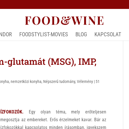
ÁNDOR
FOODSTYLIST-MOVIES
BLOG
KAPCSOLAT
-glutamát (MSG), IMP,
konyha
,
nemzetközi konyha
,
Népszerű tudomány
,
Vélemény
|
51
ÍZFOKOZÓK.
Egy olyan téma, mely erőteljesen
megosztja az embereket. Erős érzelmeket kavar. Bár az
ízfokozókkal kapcsolatos minden írásomban, igyekszem