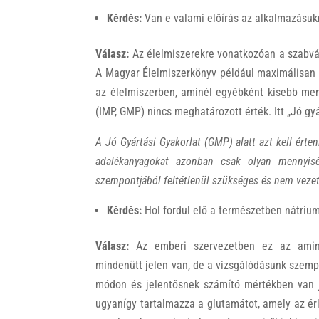
Kérdés:
Van e valami előírás az alkalmazásuk
Válasz:
Az élelmiszerekre vonatkozóan a szabvá
A Magyar Élelmiszerkönyv például maximálisa
az élelmiszerben, aminél egyébként kisebb menn
(IMP, GMP) nincs meghatározott érték. Itt „Jó gy
A Jó Gyártási Gyakorlat (GMP) alatt azt kell érten
adalékanyagokat azonban csak olyan mennyisé
szempontjából feltétlenül szükséges és nem vezeti
Kérdés:
Hol fordul elő a természetben nátriu
Válasz:
Az emberi szervezetben ez az aminos
mindenütt jelen van, de a vizsgálódásunk szemp
módon és jelentősnek számító mértékben van je
ugyanígy tartalmazza a glutamátot, amely az é