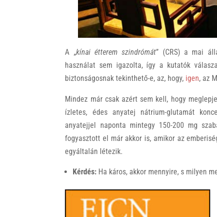
A „
kínai étterem szindrómát
” (CRS) a mai áll
használat sem igazolta, így a kutatók válasz
biztonságosnak tekinthető-e, az, hogy,
igen
, az 
Mindez már csak azért sem kell, hogy meglepj
ízletes, édes anyatej nátrium-glutamát kon
anyatejjel naponta mintegy 150-200 mg szaba
fogyasztott el már akkor is, amikor az emberis
egyáltalán létezik.
Kérdés:
Ha káros, akkor mennyire, s milyen 