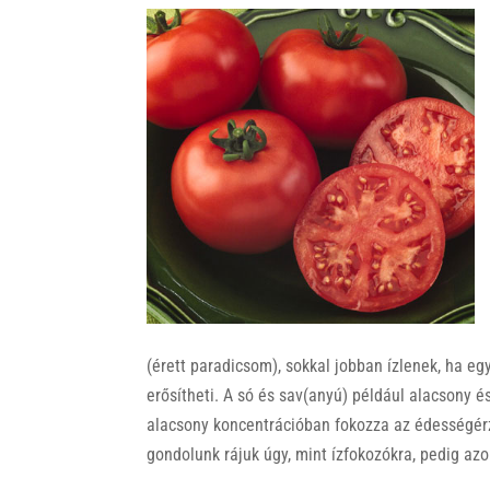
(érett paradicsom), sokkal jobban ízlenek, ha eg
erősítheti. A só és sav(anyú) például alacsony 
alacsony koncentrációban fokozza az édességérz
gondolunk rájuk úgy, mint ízfokozókra, pedig azo