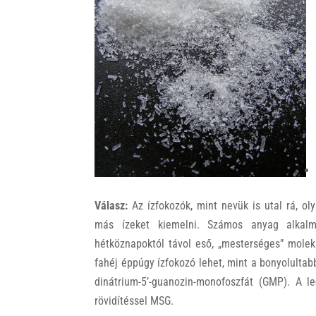
k
Válasz:
Az ízfokozók, mint nevük is utal rá, o
más ízeket kiemelni. Számos anyag alkal
hétköznapoktól távol eső, „mesterséges” molek
fahéj éppúgy ízfokozó lehet, mint a bonyolultab
dinátrium-5’-guanozin-monofoszfát (GMP). A le
rövidítéssel MSG.