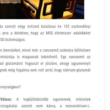
ás szerint négy évtized kutatásai és 102 esztendőnyi
a arra a kérdésre, hogy az MSG élelmiszer adalékként
MSG biztonságos.
en bennünket, mivel már a csecsemő számára különösen
centrációja is magasnak tekinthető. Egy csecsemő az
d glutamátot fogyaszt el jóízűen, ahogy ugyanennyit
égnek még fogalma sem volt arról, hogy nátrium-glutamát
mennyiségben?
Válasz:
A legkülönbözőbb egyetemek, intézetek
vizsgálatai szerint nem káros, a mononátrium-L-