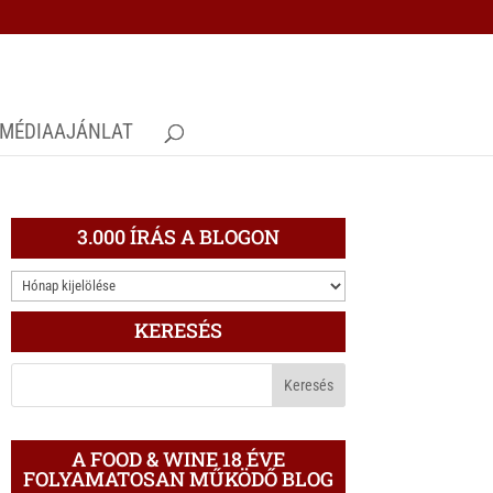
MÉDIAAJÁNLAT
3.000 ÍRÁS A BLOGON
3.000
ÍRÁS
KERESÉS
A
BLOGON
A FOOD & WINE 18 ÉVE
FOLYAMATOSAN MŰKÖDŐ BLOG