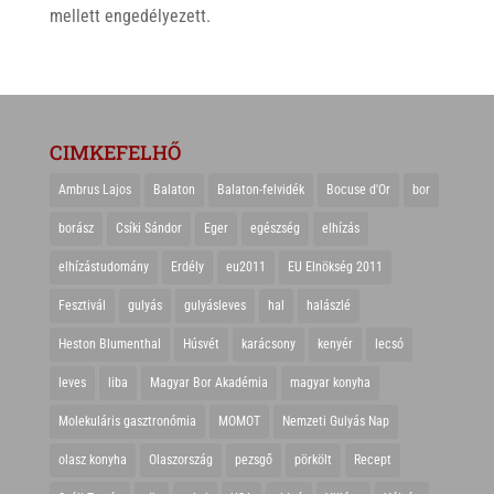
mellett engedélyezett.
CIMKEFELHŐ
Ambrus Lajos
Balaton
Balaton-felvidék
Bocuse d'Or
bor
borász
Csíki Sándor
Eger
egészség
elhízás
elhízástudomány
Erdély
eu2011
EU Elnökség 2011
Fesztivál
gulyás
gulyásleves
hal
halászlé
Heston Blumenthal
Húsvét
karácsony
kenyér
lecsó
leves
liba
Magyar Bor Akadémia
magyar konyha
Molekuláris gasztronómia
MOMOT
Nemzeti Gulyás Nap
olasz konyha
Olaszország
pezsgő
pörkölt
Recept