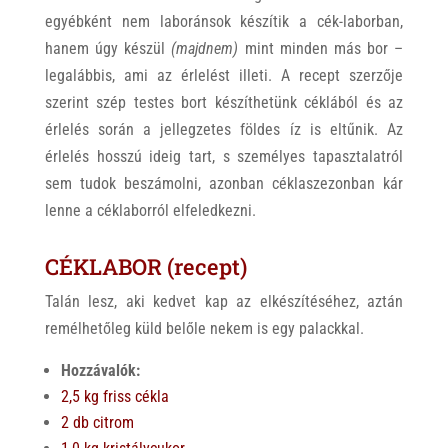
egyébként nem laboránsok készítik a cék-laborban,
hanem úgy készül
(majdnem)
mint minden más bor –
legalábbis, ami az érlelést illeti. A recept szerzője
szerint szép testes bort készíthetünk céklából és az
érlelés során a jellegzetes földes íz is eltűnik. Az
érlelés hosszú ideig tart, s személyes tapasztalatról
sem tudok beszámolni, azonban céklaszezonban kár
lenne a céklaborról elfeledkezni.
CÉKLABOR (recept)
Talán lesz, aki kedvet kap az elkészítéséhez, aztán
remélhetőleg küld belőle nekem is egy palackkal.
Hozzávalók:
2,5 kg friss cékla
2 db citrom