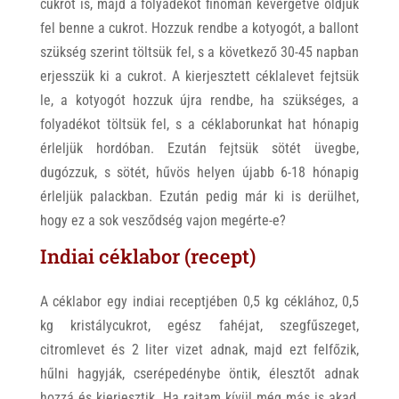
cukrot is, majd a folyadékot finoman kevergetve oldjuk
fel benne a cukrot. Hozzuk rendbe a kotyogót, a ballont
szükség szerint töltsük fel, s a következő 30-45 napban
erjesszük ki a cukrot. A kierjesztett céklalevet fejtsük
le, a kotyogót hozzuk újra rendbe, ha szükséges, a
folyadékot töltsük fel, s a céklaborunkat hat hónapig
érleljük hordóban. Ezután fejtsük sötét üvegbe,
dugózzuk, s sötét, hűvös helyen újabb 6-18 hónapig
érleljük palackban. Ezután pedig már ki is derülhet,
hogy ez a sok vesződség vajon megérte-e?
Indiai céklabor (recept)
A céklabor egy indiai receptjében 0,5 kg céklához, 0,5
kg kristálycukrot, egész fahéjat, szegfűszeget,
citromlevet és 2 liter vizet adnak, majd ezt felfőzik,
hűlni hagyják, cserépedénybe öntik, élesztőt adnak
hozzá és kierjesztik. Ha rajtam kívül még más is akad,