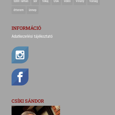
Széll Tamás
sör
tokaj
USA
videó
Villány
Válság
étterem
ünnep
INFORMÁCIÓ
Adatkezelési tájékoztató
CSÍKI SÁNDOR