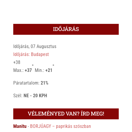
IDŐJÁRÁS
Időjárás, 07 Augusztus
Időjárás: Budapest
+
38
°
°
Max.:
+
37
Min.:
+
21
Páratartalom:
21%
Szél:
NE - 20 KPH
VÉLEMÉNYED VAN? ÍRD MEG!
Manitu
-
BORJÚAGY – paprikás szószban