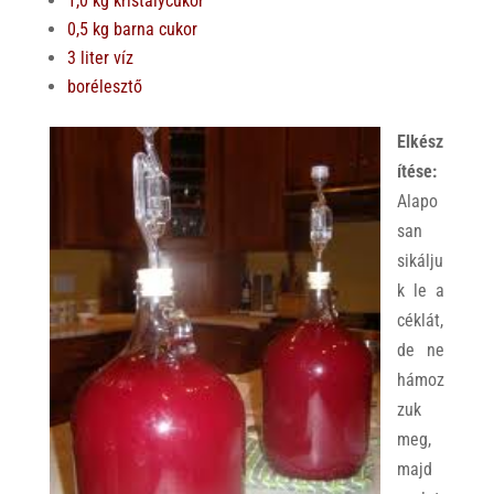
1,0 kg kristálycukor
0,5 kg barna cukor
3 liter víz
borélesztő
Elkész
ítése:
Alapo
san
sikálju
k le a
céklát,
de ne
hámoz
zuk
meg,
majd