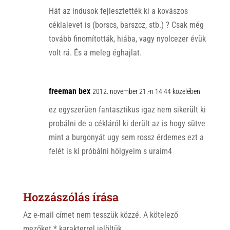
Hát az indusok fejlesztették ki a kovászos
céklalevet is (borscs, barszcz, stb.) ? Csak még
tovább finomították, hiába, vagy nyolcezer évük
volt rá. És a meleg éghajlat.
freeman bex
2012. november 21.-n 14:44 közelében
ez egyszerüen fantasztikus igaz nem sikerült ki
probálni de a cékláról ki derült az is hogy sütve
mint a burgonyát ugy sem rossz érdemes ezt a
felét is ki próbálni hölgyeim s uraim4
Hozzászólás írása
Az e-mail címet nem tesszük közzé.
A kötelező
mezőket
*
karakterrel jelöltük