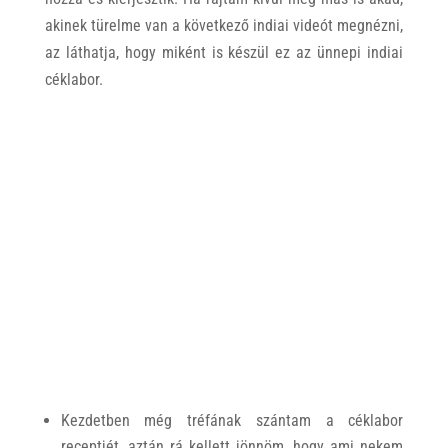
akinek türelme van a következő indiai videót megnézni,
az láthatja, hogy miként is készül ez az ünnepi indiai
céklabor.
Kezdetben még tréfának szántam a céklabor
receptjét, aztán rá kellett jönnöm, hogy ami nekem