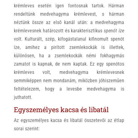
krémleves esetén igen fontosnak tartok. Hárman
rendeltünk medvehagyma krémlevest, s hárman
néztünk össze az első kanál után: a medvehagyma
krémlevesnek határozott és karakterisztikus
spenót íze
volt. Kulturált, szép, kifogástalanul kifinomult spenót
íze, amihez a pirított zsemlekockák is illettek,
különösen, ha a zsemlekockák némi fokhagymás
zamatot is kapnak, de nem kaptak. Ez egy spenótos
krémleves volt, medvehagyma krémlevesnek
semmiképpen nem mondanám, miközben jóhiszeműen
feltételezem, hogy a levesbe medvehagyma is
juthatott.
Egyszemélyes kacsa és libatál
Az egyszemélyes kacsa és libatál összetevői az étlap
sorai szerint: