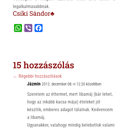
legalkalmasabbnak.
Csíki Sándor♣
W
V
F
h
i
a
a
b
c
t
e
e
s
r
b
15 hozzászólás
A
o
p
o
←
Régebbi hozzászólások
p
Jázmin
k
2012. december 08.-n 12:20 közelében
Szeretem az éttermet, mert libamáj (bár lehet,
hogy az inkább kacsa mája) ételeket jól
készítik, emberes adagot tálalnak. Kedvencem
a libamáj.
Ugyanakkor, valahogy mindig belebotlok valami