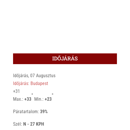
IDŐJÁRÁS
Időjárás, 07 Augusztus
Időjárás: Budapest
+
31
°
°
Max.:
+
33
Min.:
+
23
Páratartalom:
39%
Szél:
N - 27 KPH