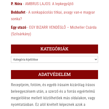
P. Nóra
-
AMBRUS LAJOS: A lepkegyűjtő
Bobbafet
-
A sonkapácolás titkai, avagy van-e magyar
sonka?
Egy utazó
-
EGY BIZARR VENDÉGLŐ – Micheller Csárda
(Szilsárkány)
KATEGÓRIÁK
KATEGÓRIÁK
ADATVÉDELEM
Receptjeim, fotóim, és egyéb írásaim kizárólag írásos
beleegyezésem után, a szerző és a forrás egyértelmű
megjelölése mellett közölhetőek más oldalakon, vagy
nyomtatásban. Ez alól kivételt képeznek azok a