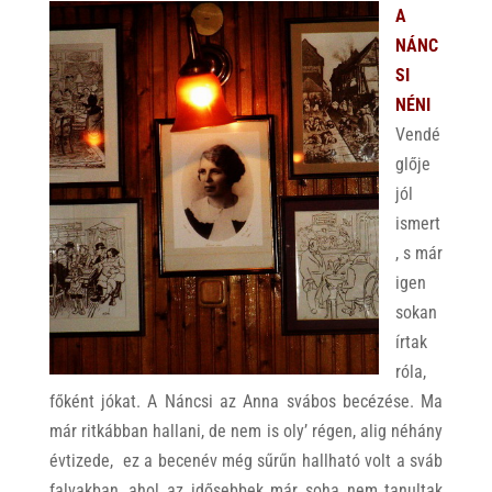
A
NÁNC
SI
NÉNI
Vendé
glője
jól
ismert
, s már
igen
sokan
írtak
róla,
főként jókat. A Náncsi az Anna svábos becézése. Ma
már ritkábban hallani, de nem is oly’ régen, alig néhány
évtizede, ez a becenév még sűrűn hallható volt a sváb
falvakban, ahol az idősebbek már soha nem tanultak