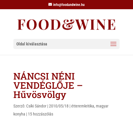
info@foodandwine.hu
Oldal kiválasztása
NÁNCSI NÉNI
VENDÉGLŐJE –
Hűvösvölgy
Szerző:
Csíki Sándor
|
2010/05/18
|
étteremkritika
,
magyar
konyha
|
15 hozzászólás