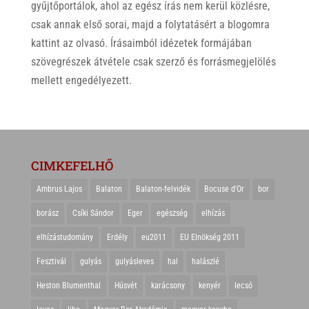
gyűjtőportálok, ahol az egész írás nem kerül közlésre,
csak annak első sorai, majd a folytatásért a blogomra
kattint az olvasó. Írásaimból idézetek formájában
szövegrészek átvétele csak szerző és forrásmegjelölés
mellett engedélyezett.
CIMKEFELHŐ
Ambrus Lajos
Balaton
Balaton-felvidék
Bocuse d'Or
bor
borász
Csíki Sándor
Eger
egészség
elhízás
elhízástudomány
Erdély
eu2011
EU Elnökség 2011
Fesztivál
gulyás
gulyásleves
hal
halászlé
Heston Blumenthal
Húsvét
karácsony
kenyér
lecsó