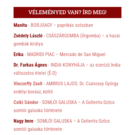
VÉLEMÉNYED VAN? ÍRD MEG!
Manitu
-
BORJÚAGY – paprikás szószban
Zsédely László
-
CSÁSZÁRGOMBA (Úrgomba) – a hazai
gombák királya
Erika
-
MADRIDI PIAC – Mercado de San Miguel
Dr. Farkas Ágnes
-
INDIA KONYHÁJA – az ezerízű India
változatos ételei (É-D)
Vinczeffy Zsolt
-
AMBRUS LAJOS: Dr. Csávossy György
erdélyi borász, költő
Csíki Sándor
-
SOMLÓI GALUSKA – A Gollerits-Szőcs
somlói galuska története
Nagy Imre
-
SOMLÓI GALUSKA – A Gollerits-Szőcs
somlói galuska története