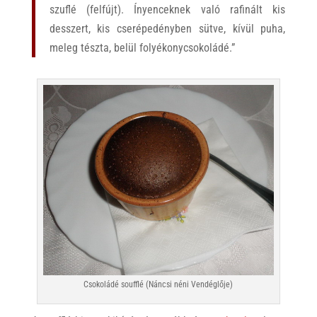
szuflé (felfújt). Ínyenceknek való rafinált kis
desszert, kis cserépedényben sütve, kívül puha,
meleg tészta, belül folyékonycsokoládé.”
Csokoládé soufflé (Náncsi néni Vendéglője)