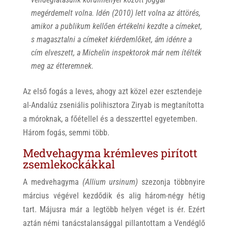
megérdemelt volna. Idén (2010) lett volna az áttörés,
amikor a publikum kellően értékelni kezdte a címeket,
s magasztalni a címeket kiérdemlőket, ám idénre a
cím elveszett, a Michelin inspektorok már nem ítélték
meg az étteremnek.
Az első fogás a leves, ahogy azt közel ezer esztendeje
al-Andalúz zseniális polihisztora Ziryab is megtanította
a móroknak, a főétellel és a desszerttel egyetemben.
Három fogás, semmi több.
Medvehagyma krémleves pirított
zsemlekockákkal
A medvehagyma
(Allium ursinum)
szezonja többnyire
március végével kezdődik és alig három-négy hétig
tart. Májusra már a legtöbb helyen véget is ér. Ezért
aztán némi tanácstalansággal pillantottam a Vendéglő