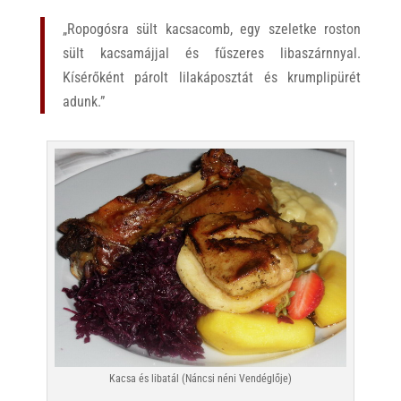
„Ropogósra sült kacsacomb, egy szeletke roston
sült kacsamájjal és fűszeres libaszárnnyal.
Kísérőként párolt lilakáposztát és krumplipürét
adunk.”
Kacsa és libatál (Náncsi néni Vendéglője)