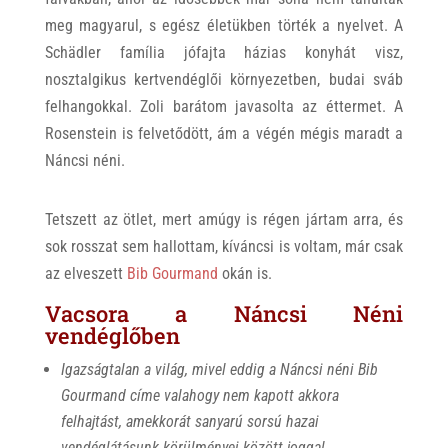
meg magyarul, s egész életükben törték a nyelvet. A
Schädler família jófajta házias konyhát visz,
nosztalgikus kertvendéglői környezetben, budai sváb
felhangokkal. Zoli barátom javasolta az éttermet. A
Rosenstein is felvetődött, ám a végén mégis maradt a
Náncsi néni.
Tetszett az ötlet, mert amúgy is régen jártam arra, és
sok rosszat sem hallottam, kíváncsi is voltam, már csak
az elveszett
Bib Gourmand
okán is.
Vacsora a Náncsi Néni
vendéglőben
Igazságtalan a világ, mivel eddig a Náncsi néni Bib
Gourmand címe valahogy nem kapott akkora
felhajtást, amekkorát sanyarú sorsú hazai
vendéglátásunk körülményei között joggal