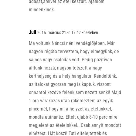
adását,amivel az étel készült. Ajánlom
mindenkinek.
Juli
2015. március 21.-n 17:42 közelében
Ma voltunk Náncsi néni vendéglőjében. Már
nagyon régóta terveztem, hogy elmegyünk, de
sajnos nagy csalódás volt. Pedig pozitívan
álltunk hozzá, nagyon tetszett a nagy
kerthelység és a hely hangulata. Rendeltünk,
az italokat gyorsan meg is kaptuk, viszont
onnantól kezdve felénk sem nézett senki! Majd
1 ora várakozás után rákérdeztem az egyik
pincernél, hogy mi a helyzet az ételünkkel,
mondta utánanéz. Eltelt ujabb 8-10 perc mire
megjelent az ételeinkkel.. Csak annyit mondott
elnézést. Hát köszi! Tuti elfelejtették és