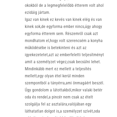
okokból de a legmegfelelőbb étterem volt ahol
ezidáig jártam.
Igaz van kinek ez kevés van kinek elég és van
kinek sok,de egyforma ember nincs,úgy ahogy
egyforma étterem sem. Részemről csak azt
mondhatom el,hogy volt szerencsém a konyha
működésébe is betekinteni és azt az
igyekezetetet,azt az emberfeletti teljesítményt
amit a személyzet végez,csak becsülni lehet.
Mindinkább mert ez mellett a teljesítés
mellett,egy olyan étel kerül minden
szempontból a tányérra,ami önmagáért beszél.
Úgy gondolom a látottakból,mikor valaki betér
oda és rendel,a pincér nem csak az ételt
szolgálja fel az asztalára,valójában egy
láthatatlan dolgot is,a személyzet szívét,oda