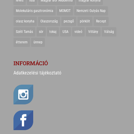
leves
liba
Magyar Bor Akadémia
magyar konyha
Molekuláris gasztronómia
MOMOT
Nemzeti Gulyás Nap
olasz konyha
Olaszország
pezsgő
pörkölt
Recept
Széll Tamás
sör
tokaj
USA
videó
Villány
Válság
étterem
ünnep
INFORMÁCIÓ
Adatkezelési tájékoztató