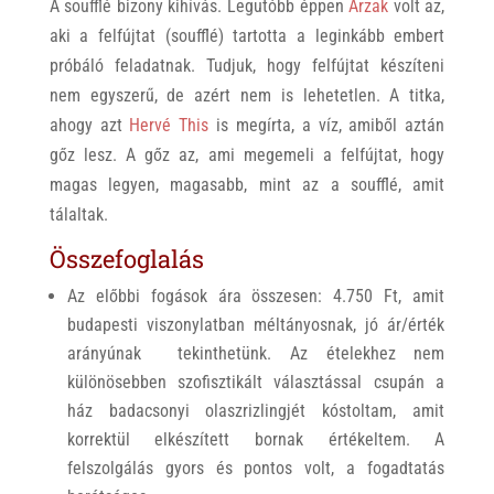
A soufflé bizony kihívás. Legutóbb éppen
Arzak
volt az,
aki a felfújtat (soufflé) tartotta a leginkább embert
próbáló feladatnak. Tudjuk, hogy felfújtat készíteni
nem egyszerű, de azért nem is lehetetlen. A titka,
ahogy azt
Hervé This
is megírta, a víz, amiből aztán
gőz lesz. A gőz az, ami megemeli a felfújtat, hogy
magas legyen, magasabb, mint az a soufflé, amit
tálaltak.
Összefoglalás
Az előbbi fogások ára összesen: 4.750 Ft, amit
budapesti viszonylatban méltányosnak, jó ár/érték
arányúnak tekinthetünk. Az ételekhez nem
különösebben szofisztikált választással csupán a
ház badacsonyi olaszrizlingjét kóstoltam, amit
korrektül elkészített bornak értékeltem. A
felszolgálás gyors és pontos volt, a fogadtatás