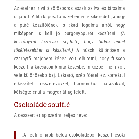
Az ételhez kiváló vörösboros aszalt szilva és birsalma
is járult. A lila káposzta is kellemesre sikeredett, ahogy
a püré készítőjének is akad fogalma arról, hogy
miképpen is kell jó burgonyapürét készíteni.
(A
készítőjéről biztosan sejthető, hogy tudna ennél
tökéletesebbet is készíteni.)
A húsok, különösen a
szárnytő majdnem képes volt elhitetni, hogy frissen
készült, a kacsacomb már kevésbé, miközben nem volt
vele különösebb baj. Laktató, szép főétel ez, korrektül
elkészített összetevőkkel, harmonikus hatásokkal,
kétségtelenül a magyar átlag felett.
Csokoládé soufflé
A desszert étlap szerinti teljes neve:
„A legfinomabb belga csokoládéból készült csoki