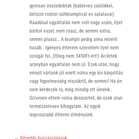
gyorsan összedobták (bableves csülökkel,
bélszin roston sültkrumplival es salataval)
Ráadásul egyáltalán nem volt nagy szám, ilyet
bárhol eszel, nem rossz, de semmi extra,
semmi plussz… A krumpli pedig sima mirelit
hasáb.. Igényes étterem szerintem ilyet nem
szolgál fel..(főleg nem 3450Ft-ért!) Ár/érték
arányban egyáltalán nem jó. Ezek utàn, hogy
ennyit vártunk jól esett volna egy kis kárpótlás
vagy figyelmesség részükről, de semmi! Ha én
nem kérdezek rá, még mindig ott ülnénk..
Szivesen ettem volna desszertet, de ezek utan
természetesen kihagytam. Az egyik
legrosszabb éttermi élményünk.
←
Régebbi hozzászólások