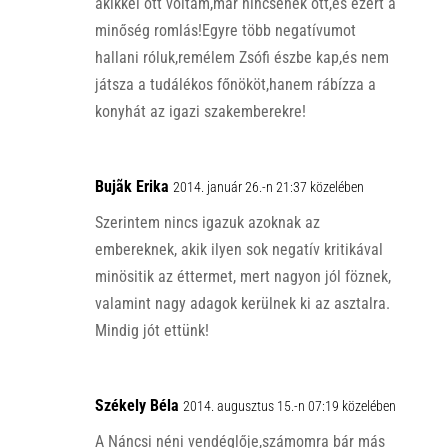
akikkel ott voltam,már nincsenek ott,és ezért a
minőség romlás!Egyre több negatívumot
hallani róluk,remélem Zsófi észbe kap,és nem
játsza a tudálékos főnököt,hanem rábízza a
konyhát az igazi szakemberekre!
Bujãk Erika
2014. január 26.-n 21:37 közelében
Szerintem nincs igazuk azoknak az
embereknek, akik ilyen sok negatív kritikával
minösitik az éttermet, mert nagyon jól föznek,
valamint nagy adagok kerülnek ki az asztalra.
Mindig jót ettünk!
Székely Béla
2014. augusztus 15.-n 07:19 közelében
A Náncsi néni vendéglője,számomra bár más