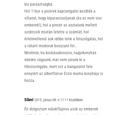
kis parasztságba.
Hol 11kor a picérek kapcsolgatni kezdték a
villanyt, hogy kiparancsoljanak (és ez nem vicc
emberek!), hol a pincér az asztalunk mellett
szobrozik miután letette a számlát, hol
értelmetlenül sok időbe telik a felszolgálás, hol
a rátarti modoruk bosszant fel…
Mostmár, ha kockásabroszos, nagyikonyhás
ebédre vágyunk, már nem járunk ki a
Hűvösvölgybe, mert ezt a hangulatot fele
ennyiért az albertfalvai Erzsi mama konyhája is
hozza.
SGeri
2013. június 08.-n 11:11 közelében
Én dolgoztam náluk!Sajnos azok az emberek