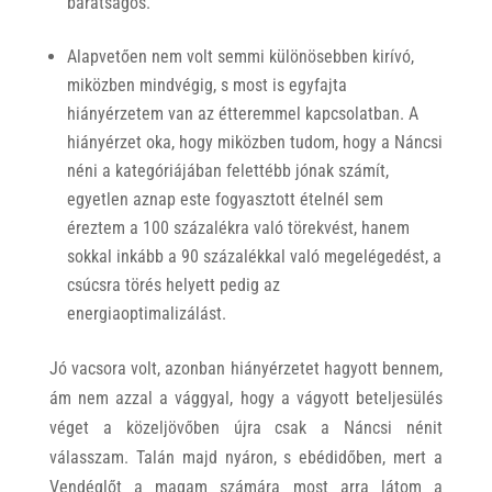
barátságos.
Alapvetően nem volt semmi különösebben kirívó,
miközben mindvégig, s most is egyfajta
hiányérzetem van az étteremmel kapcsolatban. A
hiányérzet oka, hogy miközben tudom, hogy a Náncsi
néni a kategóriájában felettébb jónak számít,
egyetlen aznap este fogyasztott ételnél sem
éreztem a 100 százalékra való törekvést, hanem
sokkal inkább a 90 százalékkal való megelégedést, a
csúcsra törés helyett pedig az
energiaoptimalizálást.
Jó vacsora volt, azonban hiányérzetet hagyott bennem,
ám nem azzal a vággyal, hogy a vágyott beteljesülés
véget a közeljövőben újra csak a Náncsi nénit
válasszam. Talán majd nyáron, s ebédidőben, mert a
Vendéglőt a magam számára most arra látom a