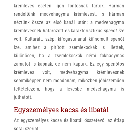
krémleves esetén igen fontosnak tartok. Hárman
rendeltünk medvehagyma krémlevest, s hárman
néztünk össze az első kanál után: a medvehagyma
krémlevesnek határozott és karakterisztikus
spenót íze
volt. Kulturált, szép, kifogástalanul kifinomult spenót
íze, amihez a pirított zsemlekockák is illettek,
különösen, ha a zsemlekockák némi fokhagymás
zamatot is kapnak, de nem kaptak. Ez egy spenótos
krémleves volt, medvehagyma krémlevesnek
semmiképpen nem mondanám, miközben jóhiszeműen
feltételezem, hogy a levesbe medvehagyma is
juthatott.
Egyszemélyes kacsa és libatál
Az egyszemélyes kacsa és libatál összetevői az étlap
sorai szerint: