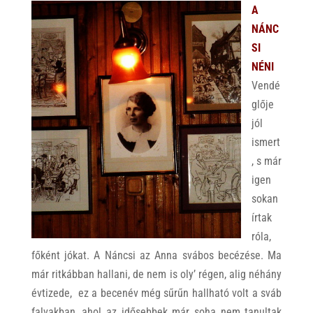
A
NÁNC
SI
NÉNI
Vendé
glője
jól
ismert
, s már
igen
sokan
írtak
róla,
főként jókat. A Náncsi az Anna svábos becézése. Ma
már ritkábban hallani, de nem is oly’ régen, alig néhány
évtizede, ez a becenév még sűrűn hallható volt a sváb
falvakban, ahol az idősebbek már soha nem tanultak