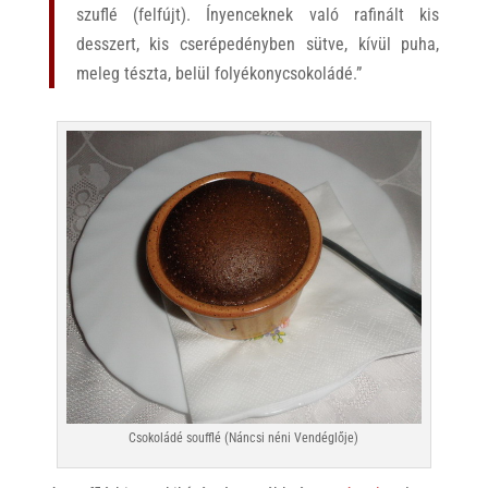
szuflé (felfújt). Ínyenceknek való rafinált kis
desszert, kis cserépedényben sütve, kívül puha,
meleg tészta, belül folyékonycsokoládé.”
Csokoládé soufflé (Náncsi néni Vendéglője)