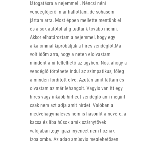
látogatásra a nejemmel . Néncsi néni
vendéglőjéről már hallottam, de sohasem
jártam arra. Most éppen mellette mentünk el
és a sok autótol alig tudtunk tovább menni.
Akkor elhatároztam a nejemmel, hogy egy
alkalommal kipróbáljuk a hires vendéglőt.Ma
volt időm arra, hogy a neten elolvastam
mindent ami fellelhető az ügyben. Nos, ahogy a
vendéglő története indul az szimpatikus, főleg
a minden forditott elve. Azután amit láttam és
olvastam az már lehangolt. Vagyis van itt egy
hires vagy inkább hirhedt vendéglő ami megint
csak nem azt adja amit hirdet. Valóban a
medvehagymaleves nem is hasonlit a nevére, a
kacsa és liba húsok amik szárnytövek
valójában ,egy igazi inyencet nem hoznak
izgalomba. Az adag amúgyis meglehetősen