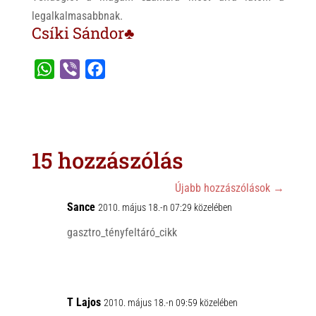
legalkalmasabbnak.
Csíki Sándor♣
W
V
F
h
i
a
a
b
c
t
e
e
s
r
b
15 hozzászólás
A
o
p
o
Újabb hozzászólások
→
p
Sance
k
2010. május 18.-n 07:29 közelében
gasztro_tényfeltáró_cikk
T Lajos
2010. május 18.-n 09:59 közelében