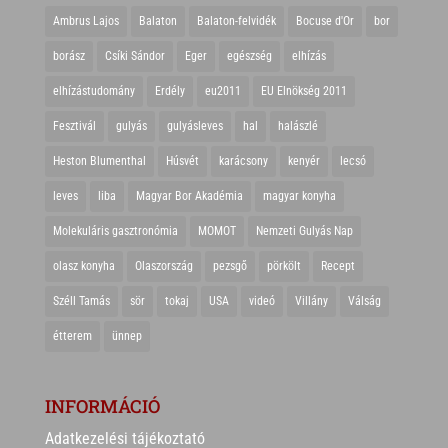
Ambrus Lajos
Balaton
Balaton-felvidék
Bocuse d'Or
bor
borász
Csíki Sándor
Eger
egészség
elhízás
elhízástudomány
Erdély
eu2011
EU Elnökség 2011
Fesztivál
gulyás
gulyásleves
hal
halászlé
Heston Blumenthal
Húsvét
karácsony
kenyér
lecsó
leves
liba
Magyar Bor Akadémia
magyar konyha
Molekuláris gasztronómia
MOMOT
Nemzeti Gulyás Nap
olasz konyha
Olaszország
pezsgő
pörkölt
Recept
Széll Tamás
sör
tokaj
USA
videó
Villány
Válság
étterem
ünnep
INFORMÁCIÓ
Adatkezelési tájékoztató