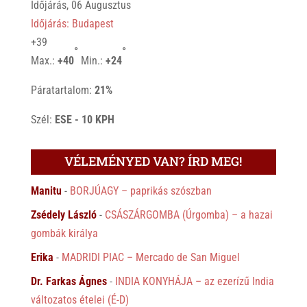
Időjárás, 06 Augusztus
Időjárás: Budapest
+
39
°
°
Max.:
+
40
Min.:
+
24
Páratartalom:
21%
Szél:
ESE - 10 KPH
VÉLEMÉNYED VAN? ÍRD MEG!
Manitu
-
BORJÚAGY – paprikás szószban
Zsédely László
-
CSÁSZÁRGOMBA (Úrgomba) – a hazai
gombák királya
Erika
-
MADRIDI PIAC – Mercado de San Miguel
Dr. Farkas Ágnes
-
INDIA KONYHÁJA – az ezerízű India
változatos ételei (É-D)