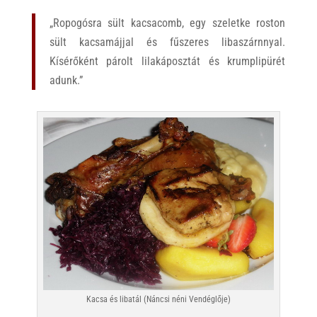
„Ropogósra sült kacsacomb, egy szeletke roston
sült kacsamájjal és fűszeres libaszárnnyal.
Kísérőként párolt lilakáposztát és krumplipürét
adunk.”
Kacsa és libatál (Náncsi néni Vendéglője)