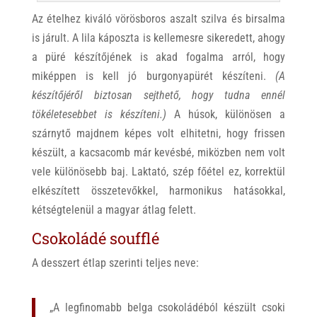
Az ételhez kiváló vörösboros aszalt szilva és birsalma
is járult. A lila káposzta is kellemesre sikeredett, ahogy
a püré készítőjének is akad fogalma arról, hogy
miképpen is kell jó burgonyapürét készíteni.
(A
készítőjéről biztosan sejthető, hogy tudna ennél
tökéletesebbet is készíteni.)
A húsok, különösen a
szárnytő majdnem képes volt elhitetni, hogy frissen
készült, a kacsacomb már kevésbé, miközben nem volt
vele különösebb baj. Laktató, szép főétel ez, korrektül
elkészített összetevőkkel, harmonikus hatásokkal,
kétségtelenül a magyar átlag felett.
Csokoládé soufflé
A desszert étlap szerinti teljes neve:
„A legfinomabb belga csokoládéból készült csoki