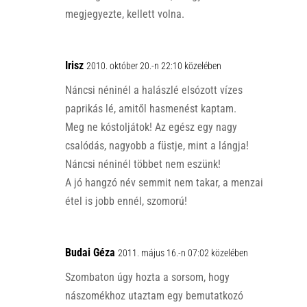
megjegyezte, kellett volna.
Irisz
2010. október 20.-n 22:10 közelében
Náncsi néninél a halászlé elsózott vízes
paprikás lé, amitől hasmenést kaptam.
Meg ne kóstoljátok! Az egész egy nagy
csalódás, nagyobb a füstje, mint a lángja!
Náncsi néninél többet nem eszünk!
A jó hangzó név semmit nem takar, a menzai
étel is jobb ennél, szomorú!
Budai Géza
2011. május 16.-n 07:02 közelében
Szombaton úgy hozta a sorsom, hogy
nászomékhoz utaztam egy bemutatkozó