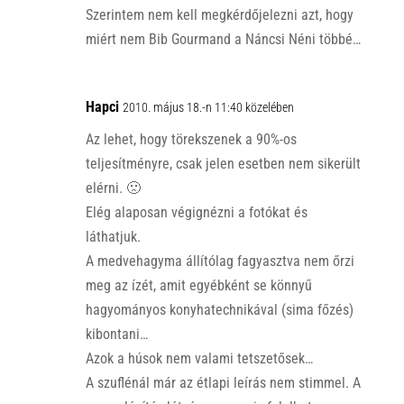
Szerintem nem kell megkérdőjelezni azt, hogy
miért nem Bib Gourmand a Náncsi Néni többé…
Hapci
2010. május 18.-n 11:40 közelében
Az lehet, hogy törekszenek a 90%-os
teljesítményre, csak jelen esetben nem sikerült
elérni. 🙁
Elég alaposan végignézni a fotókat és
láthatjuk.
A medvehagyma állítólag fagyasztva nem őrzi
meg az ízét, amit egyébként se könnyű
hagyományos konyhatechnikával (sima főzés)
kibontani…
Azok a húsok nem valami tetszetősek…
A szuflénál már az étlapi leírás nem stimmel. A