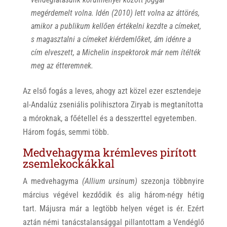
megérdemelt volna. Idén (2010) lett volna az áttörés,
amikor a publikum kellően értékelni kezdte a címeket,
s magasztalni a címeket kiérdemlőket, ám idénre a
cím elveszett, a Michelin inspektorok már nem ítélték
meg az étteremnek.
Az első fogás a leves, ahogy azt közel ezer esztendeje
al-Andalúz zseniális polihisztora Ziryab is megtanította
a móroknak, a főétellel és a desszerttel egyetemben.
Három fogás, semmi több.
Medvehagyma krémleves pirított
zsemlekockákkal
A medvehagyma
(Allium ursinum)
szezonja többnyire
március végével kezdődik és alig három-négy hétig
tart. Májusra már a legtöbb helyen véget is ér. Ezért
aztán némi tanácstalansággal pillantottam a Vendéglő