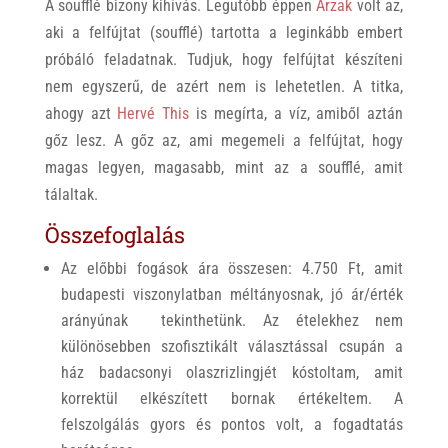
A soufflé bizony kihívás. Legutóbb éppen
Arzak
volt az,
aki a felfújtat (soufflé) tartotta a leginkább embert
próbáló feladatnak. Tudjuk, hogy felfújtat készíteni
nem egyszerű, de azért nem is lehetetlen. A titka,
ahogy azt
Hervé This
is megírta, a víz, amiből aztán
gőz lesz. A gőz az, ami megemeli a felfújtat, hogy
magas legyen, magasabb, mint az a soufflé, amit
tálaltak.
Összefoglalás
Az előbbi fogások ára összesen: 4.750 Ft, amit
budapesti viszonylatban méltányosnak, jó ár/érték
arányúnak tekinthetünk. Az ételekhez nem
különösebben szofisztikált választással csupán a
ház badacsonyi olaszrizlingjét kóstoltam, amit
korrektül elkészített bornak értékeltem. A
felszolgálás gyors és pontos volt, a fogadtatás