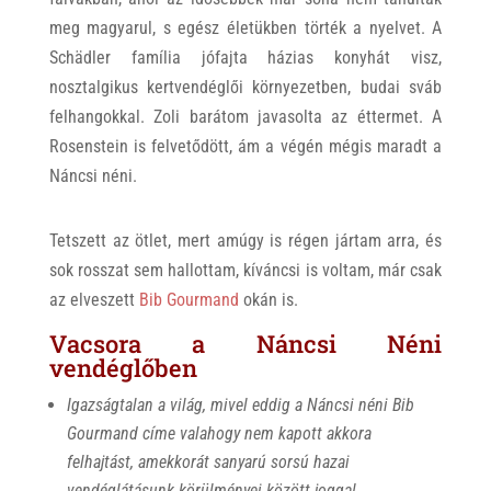
meg magyarul, s egész életükben törték a nyelvet. A
Schädler família jófajta házias konyhát visz,
nosztalgikus kertvendéglői környezetben, budai sváb
felhangokkal. Zoli barátom javasolta az éttermet. A
Rosenstein is felvetődött, ám a végén mégis maradt a
Náncsi néni.
Tetszett az ötlet, mert amúgy is régen jártam arra, és
sok rosszat sem hallottam, kíváncsi is voltam, már csak
az elveszett
Bib Gourmand
okán is.
Vacsora a Náncsi Néni
vendéglőben
Igazságtalan a világ, mivel eddig a Náncsi néni Bib
Gourmand címe valahogy nem kapott akkora
felhajtást, amekkorát sanyarú sorsú hazai
vendéglátásunk körülményei között joggal