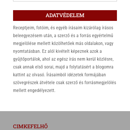
ADATVÉDELEM
Receptjeim, fotóim, és egyéb írásaim kizárólag írásos
beleegyezésem után, a szerző és a forrás egyértelmű
megjelölése mellett közölhetőek más oldalakon, vagy
nyomtatásban. Ez alól kivételt képeznek azok a
gyűjtőportálok, ahol az egész írás nem kerül közlésre,
csak annak első sorai, majd a folytatásért a blogomra
kattint az olvasó. Írásaimból idézetek formájában
szövegrészek átvétele csak szerző és forrásmegjelölés
mellett engedélyezett.
CIMKEFELHŐ