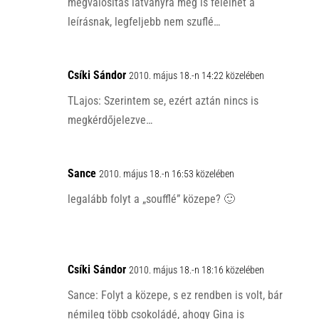
megvalósítás látványra meg is felelhet a
leírásnak, legfeljebb nem szuflé…
Csíki Sándor
2010. május 18.-n 14:22 közelében
TLajos: Szerintem se, ezért aztán nincs is
megkérdőjelezve…
Sance
2010. május 18.-n 16:53 közelében
legalább folyt a „soufflé” közepe? 🙂
Csíki Sándor
2010. május 18.-n 18:16 közelében
Sance: Folyt a közepe, s ez rendben is volt, bár
némileg több csokoládé, ahogy Gina is