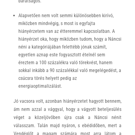
barátságos.
Alapvetően nem volt semmi különösebben kirívó,
miközben mindvégig, s most is egyfajta
hiányérzetem van az étteremmel kapcsolatban. A
hiányérzet oka, hogy miközben tudom, hogy a Náncsi
néni a kategóriájában felettébb jónak számít,
egyetlen aznap este fogyasztott ételnél sem
éreztem a 100 százalékra való törekvést, hanem
sokkal inkább a 90 százalékkal való megelégedést, a
csúcsra törés helyett pedig az
energiaoptimalizálást.
Jó vacsora volt, azonban hiányérzetet hagyott bennem,
ám nem azzal a vággyal, hogy a vágyott beteljesülés
véget a közeljövőben újra csak a Náncsi nénit
válasszam. Talán majd nyáron, s ebédidőben, mert a
Vendéglőt a magam számára most arra látom a