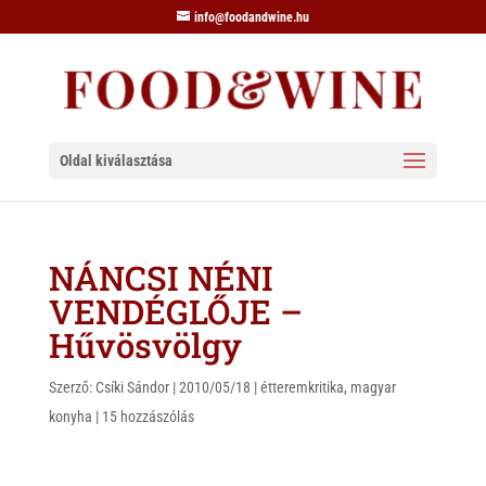
info@foodandwine.hu
Oldal kiválasztása
NÁNCSI NÉNI
VENDÉGLŐJE –
Hűvösvölgy
Szerző:
Csíki Sándor
|
2010/05/18
|
étteremkritika
,
magyar
konyha
|
15 hozzászólás