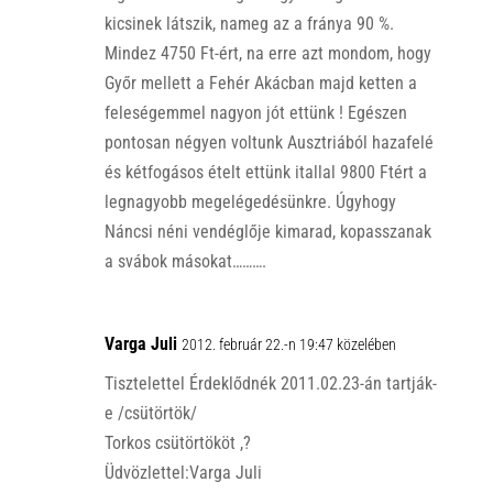
kicsinek látszik, nameg az a fránya 90 %.
Mindez 4750 Ft-ért, na erre azt mondom, hogy
Győr mellett a Fehér Akácban majd ketten a
feleségemmel nagyon jót ettünk ! Egészen
pontosan négyen voltunk Ausztriából hazafelé
és kétfogásos ételt ettünk itallal 9800 Ftért a
legnagyobb megelégedésünkre. Úgyhogy
Náncsi néni vendéglője kimarad, kopasszanak
a svábok másokat……….
Varga Juli
2012. február 22.-n 19:47 közelében
Tisztelettel Érdeklődnék 2011.02.23-án tartják-
e /csütörtök/
Torkos csütörtököt ,?
Üdvözlettel:Varga Juli