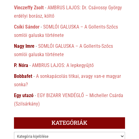
Vinczeffy Zsolt
-
AMBRUS LAJOS: Dr. Csávossy György
erdélyi borász, költő
Csíki Sándor
-
SOMLÓI GALUSKA – A Gollerits-Szőcs
somlói galuska története
Nagy Imre
-
SOMLÓI GALUSKA – A Gollerits-Szőcs
somlói galuska története
P. Nóra
-
AMBRUS LAJOS: A lepkegyűjtő
Bobbafet
-
A sonkapácolás titkai, avagy van-e magyar
sonka?
Egy utazó
-
EGY BIZARR VENDÉGLŐ – Micheller Csárda
(Szilsárkány)
KATEGÓRIÁK
KATEGÓRIÁK