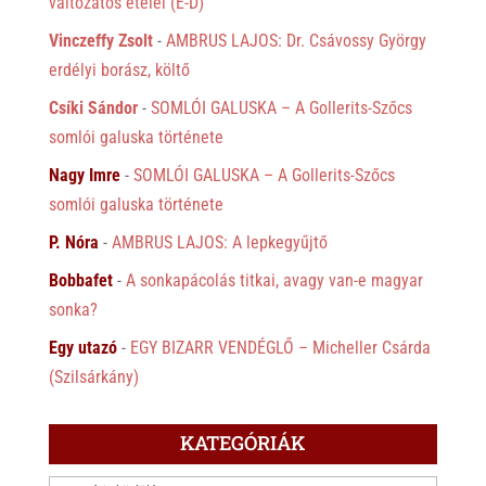
változatos ételei (É-D)
Vinczeffy Zsolt
-
AMBRUS LAJOS: Dr. Csávossy György
erdélyi borász, költő
Csíki Sándor
-
SOMLÓI GALUSKA – A Gollerits-Szőcs
somlói galuska története
Nagy Imre
-
SOMLÓI GALUSKA – A Gollerits-Szőcs
somlói galuska története
P. Nóra
-
AMBRUS LAJOS: A lepkegyűjtő
Bobbafet
-
A sonkapácolás titkai, avagy van-e magyar
sonka?
Egy utazó
-
EGY BIZARR VENDÉGLŐ – Micheller Csárda
(Szilsárkány)
KATEGÓRIÁK