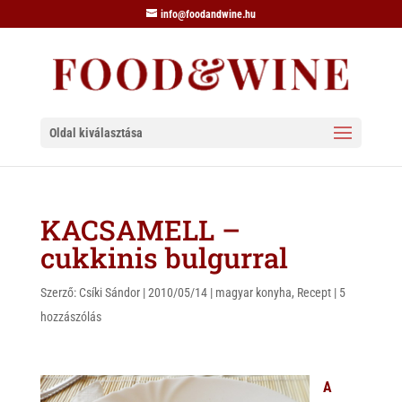
info@foodandwine.hu
Oldal kiválasztása
KACSAMELL –
cukkinis bulgurral
Szerző:
Csíki Sándor
|
2010/05/14
|
magyar konyha
,
Recept
|
5
hozzászólás
A