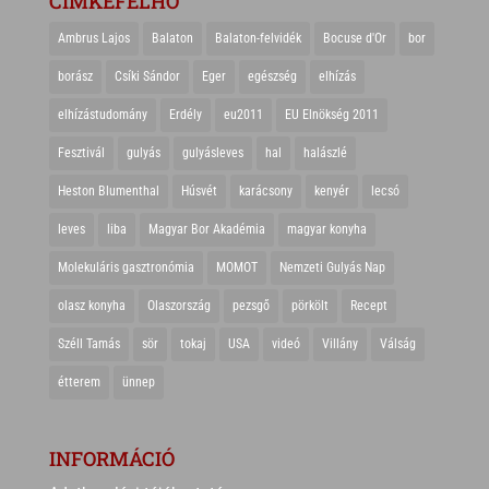
CIMKEFELHŐ
Ambrus Lajos
Balaton
Balaton-felvidék
Bocuse d'Or
bor
borász
Csíki Sándor
Eger
egészség
elhízás
elhízástudomány
Erdély
eu2011
EU Elnökség 2011
Fesztivál
gulyás
gulyásleves
hal
halászlé
Heston Blumenthal
Húsvét
karácsony
kenyér
lecsó
leves
liba
Magyar Bor Akadémia
magyar konyha
Molekuláris gasztronómia
MOMOT
Nemzeti Gulyás Nap
olasz konyha
Olaszország
pezsgő
pörkölt
Recept
Széll Tamás
sör
tokaj
USA
videó
Villány
Válság
étterem
ünnep
INFORMÁCIÓ