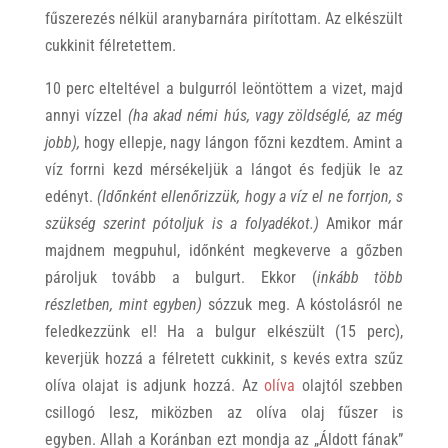
fűszerezés nélkül aranybarnára pirítottam. Az elkészült
cukkinit félretettem.
10 perc elteltével a bulgurról leöntöttem a vizet, majd
annyi vízzel
(ha akad némi hús, vagy zöldséglé, az még
jobb),
hogy ellepje, nagy lángon főzni kezdtem. Amint a
víz forrni kezd mérsékeljük a lángot és fedjük le az
edényt.
(Időnként ellenőrizzük, hogy a víz el ne forrjon, s
szükség szerint pótoljuk is a folyadékot.)
Amikor már
majdnem megpuhul, időnként megkeverve a gőzben
pároljuk tovább a bulgurt. Ekkor (
inkább több
részletben, mint egyben)
sózzuk meg. A kóstolásról ne
feledkezzünk el! Ha a bulgur elkészült (15 perc),
keverjük hozzá a félretett cukkinit, s kevés extra szűz
olíva olajat is adjunk hozzá. Az
olíva
olajtól szebben
csillogó lesz, miközben az olíva olaj fűszer is
egyben. Allah a Koránban ezt mondja az „Áldott fának”