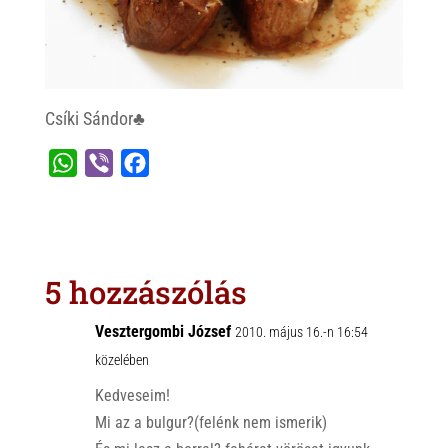
Csíki Sándor♣
W
V
F
h
i
a
a
b
c
t
e
e
s
r
b
5 hozzászólás
A
o
p
o
Vesztergombi József
2010. május 16.-n 16:54
p
k
közelében
Kedveseim!
Mi az a bulgur?(felénk nem ismerik)