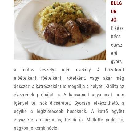
BULG
UR
JÓ
.
Elkész
ítése
egysz
erű,
gyors,
a rontás veszélye igen csekély. A búzatöret
előételként, főételként, köretként, vagy akár még
desszert alkatrészeként is megállja a helyét. Kiállta az
évezredek próbáját is. A kacsamell ugyancsak nem
igényel túl sok dicséretet. Gyorsan elkészíthető, s
egyike a legízletesebb húsoknak. A kettő együtt
egyszerre archaikus is, trendi is. Mellette pedig jó,
nagyon jó kombináció.