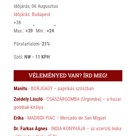
Időjárás, 06 Augusztus
Időjárás: Budapest
+
38
°
°
Max.:
+
39
Min.:
+
24
Páratartalom:
21%
Szél:
NW - 11 KPH
VÉLEMÉNYED VAN? ÍRD MEG!
Manitu
-
BORJÚAGY – paprikás szószban
Zsédely László
-
CSÁSZÁRGOMBA (Úrgomba) – a hazai
gombák királya
Erika
-
MADRIDI PIAC – Mercado de San Miguel
Dr. Farkas Ágnes
-
INDIA KONYHÁJA – az ezerízű India