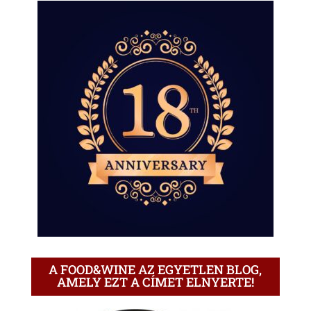
A FOOD&WINE AZ EGYETLEN BLOG,
AMELY EZT A CÍMET ELNYERTE!