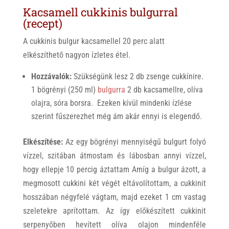
Kacsamell cukkinis bulgurral
(recept)
A cukkinis bulgur kacsamellel 20 perc alatt
elkészíthető nagyon ízletes étel.
Hozzávalók:
Szükségünk lesz 2 db zsenge cukkínire.
1 bögrényi (250 ml)
bulgurra
2 db kacsamellre, olíva
olajra, sóra borsra. Ezeken kívül mindenki ízlése
szerint fűszerezhet még ám akár ennyi is elegendő.
Elkészítése:
Az egy bögrényi mennyiségű bulgurt folyó
vízzel, szitában átmostam és lábosban annyi vízzel,
hogy ellepje 10 percig áztattam Amíg a bulgur ázott, a
megmosott cukkini két végét eltávolítottam, a cukkinit
hosszában négyfelé vágtam, majd ezeket 1 cm vastag
szeletekre aprítottam. Az így előkészített cukkinit
serpenyőben hevített olíva olajon mindenféle