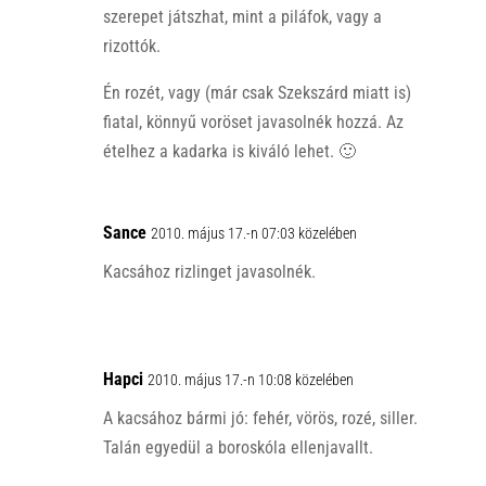
szerepet játszhat, mint a piláfok, vagy a
rizottók.
Én rozét, vagy (már csak Szekszárd miatt is)
fiatal, könnyű voröset javasolnék hozzá. Az
ételhez a kadarka is kiváló lehet. 🙂
Sance
2010. május 17.-n 07:03 közelében
Kacsához rizlinget javasolnék.
Hapci
2010. május 17.-n 10:08 közelében
A kacsához bármi jó: fehér, vörös, rozé, siller.
Talán egyedül a boroskóla ellenjavallt.