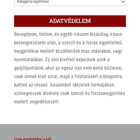
KATEGÓRIÁK
ADATVÉDELEM
Receptjeim, fotóim, és egyéb írásaim kizárólag írásos
beleegyezésem után, a szerző és a forrás egyértelmű
megjelölése mellett közölhetőek más oldalakon, vagy
nyomtatásban. Ez alól kivételt képeznek azok a
gyűjtőportálok, ahol az egész írás nem kerül közlésre,
csak annak első sorai, majd a folytatásért a blogomra
kattint az olvasó. Írásaimból idézetek formájában
szövegrészek átvétele csak szerző és forrásmegjelölés
mellett engedélyezett.