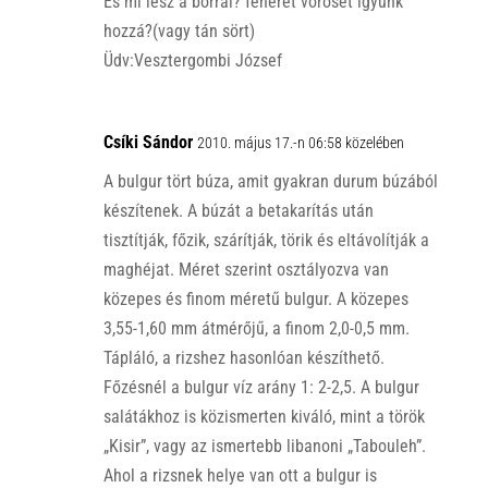
És mi lesz a borral? fehéret vöröset igyunk
hozzá?(vagy tán sört)
Üdv:Vesztergombi József
Csíki Sándor
2010. május 17.-n 06:58 közelében
A bulgur tört búza, amit gyakran durum búzából
készítenek. A búzát a betakarítás után
tisztítják, főzik, szárítják, törik és eltávolítják a
maghéjat. Méret szerint osztályozva van
közepes és finom méretű bulgur. A közepes
3,55-1,60 mm átmérőjű, a finom 2,0-0,5 mm.
Tápláló, a rizshez hasonlóan készíthető.
Főzésnél a bulgur víz arány 1: 2-2,5. A bulgur
salátákhoz is közismerten kiváló, mint a török
„Kisir”, vagy az ismertebb libanoni „Tabouleh”.
Ahol a rizsnek helye van ott a bulgur is