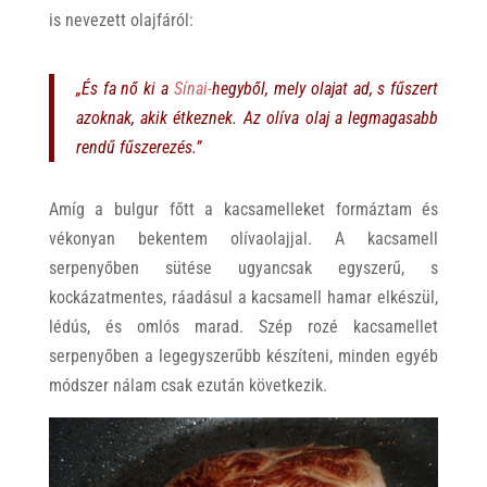
is nevezett olajfáról:
„És fa nő ki a
Sínai-
hegyből, mely olajat ad, s fűszert
azoknak, akik étkeznek. Az olíva olaj a legmagasabb
rendű fűszerezés.”
Amíg a bulgur főtt a kacsamelleket formáztam és
vékonyan bekentem olívaolajjal. A kacsamell
serpenyőben sütése ugyancsak egyszerű, s
kockázatmentes, ráadásul a kacsamell hamar elkészül,
lédús, és omlós marad. Szép rozé kacsamellet
serpenyőben a legegyszerűbb készíteni, minden egyéb
módszer nálam csak ezután következik.