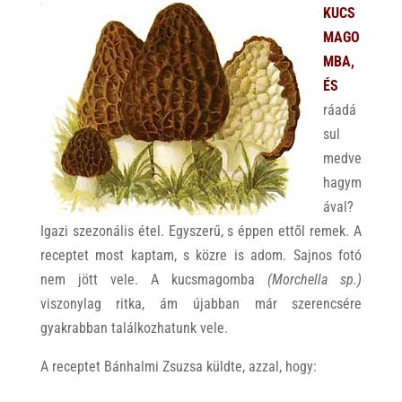
KUCS
MAGO
MBA,
ÉS
ráadá
sul
medve
hagym
ával?
Igazi szezonális étel. Egyszerű, s éppen ettől remek. A
receptet most kaptam, s közre is adom. Sajnos fotó
nem jött vele. A kucsmagomba
(Morchella sp.)
viszonylag ritka, ám újabban már szerencsére
gyakrabban találkozhatunk vele.
A receptet Bánhalmi Zsuzsa küldte, azzal, hogy: