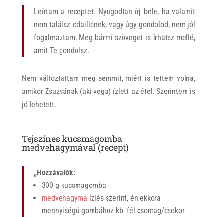
Leírtam a receptet. Nyugodtan írj bele, ha valamit
nem találsz odaillőnek, vagy úgy gondolod, nem jól
fogalmaztam. Meg bármi szöveget is írhatsz mellé,
amit Te gondolsz.
Nem változtattam meg semmit, miért is tettem volna,
amikor Zsuzsának (aki vega) ízlett az étel. Szerintem is
jó lehetett.
Tejszínes kucsmagomba
medvehagymával (recept)
„Hozzávalók:
300 g kucsmagomba
medvehagyma
ízlés szerint, én ekkora
mennyiségű gombához kb. fél csomag/csokor