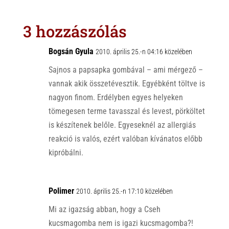
t
e
e
s
r
b
3 hozzászólás
A
o
p
o
Bogsán Gyula
2010. április 25.-n 04:16 közelében
p
k
Sajnos a papsapka gombával – ami mérgező –
vannak akik összetévesztik. Egyébként töltve is
nagyon finom. Erdélyben egyes helyeken
tömegesen terme tavasszal és levest, pörköltet
is készítenek belőle. Egyeseknél az allergiás
reakció is valós, ezért valóban kívánatos előbb
kipróbálni.
Polimer
2010. április 25.-n 17:10 közelében
Mi az igazság abban, hogy a Cseh
kucsmagomba nem is igazi kucsmagomba?!