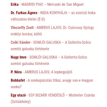
Erika
-
MADRIDI PIAC – Mercado de San Miguel
Dr. Farkas Ágnes
-
INDIA KONYHÁJA – az ezerízű India
változatos ételei (É-D)
Vinczeffy Zsolt
-
AMBRUS LAJOS: Dr. Csávossy György
erdélyi borász, költő
Csíki Sándor
-
SOMLÓI GALUSKA – A Gollerits-Szőcs
somlói galuska története
Nagy Imre
-
SOMLÓI GALUSKA – A Gollerits-Szőcs
somlói galuska története
P. Nóra
-
AMBRUS LAJOS: A lepkegyűjtő
Bobbafet
-
A sonkapácolás titkai, avagy van-e magyar
sonka?
Egy utazó
-
EGY BIZARR VENDÉGLŐ – Micheller Csárda
(Szilsárkány)