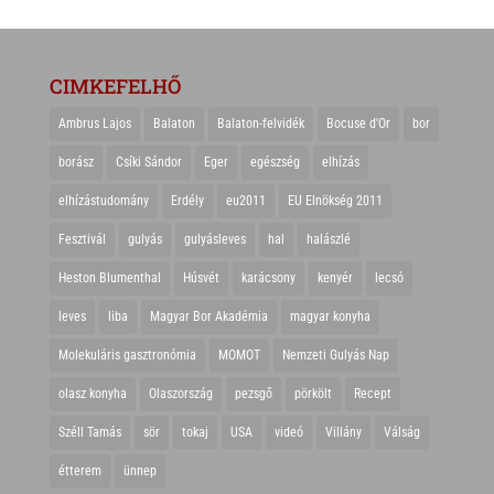
CIMKEFELHŐ
Ambrus Lajos
Balaton
Balaton-felvidék
Bocuse d'Or
bor
borász
Csíki Sándor
Eger
egészség
elhízás
elhízástudomány
Erdély
eu2011
EU Elnökség 2011
Fesztivál
gulyás
gulyásleves
hal
halászlé
Heston Blumenthal
Húsvét
karácsony
kenyér
lecsó
leves
liba
Magyar Bor Akadémia
magyar konyha
Molekuláris gasztronómia
MOMOT
Nemzeti Gulyás Nap
olasz konyha
Olaszország
pezsgő
pörkölt
Recept
Széll Tamás
sör
tokaj
USA
videó
Villány
Válság
étterem
ünnep