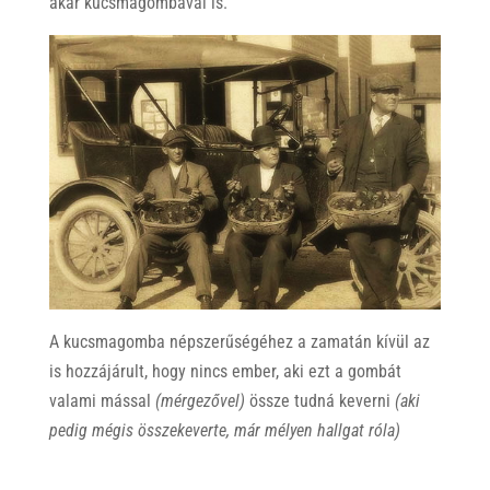
akár kucsmagombával is.
A kucsmagomba népszerűségéhez a zamatán kívül az
is hozzájárult, hogy nincs ember, aki ezt a gombát
valami mással
(mérgezővel)
össze tudná keverni
(aki
pedig mégis összekeverte, már mélyen hallgat róla)