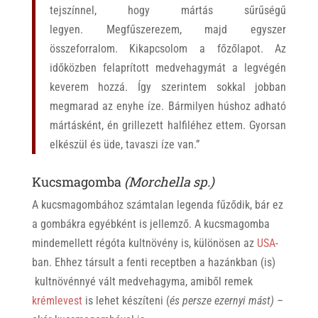
tejszínnel, hogy mártás sűrűségű
legyen. Megfűszerezem, majd egyszer
összeforralom. Kikapcsolom a főzőlapot. Az
időközben felaprított medvehagymát a legvégén
keverem hozzá. Így szerintem sokkal jobban
megmarad az enyhe íze. Bármilyen húshoz adható
mártásként, én grillezett halfiléhez ettem. Gyorsan
elkészül és üde, tavaszi íze van.”
Kucsmagomba
(Morchella sp.)
A kucsmagombához számtalan legenda fűződik, bár ez
a gombákra egyébként is jellemző. A kucsmagomba
mindemellett régóta kultnövény is, különösen az
USA
-
ban. Ehhez társult a fenti receptben a hazánkban (is)
kultnövénnyé vált medvehagyma, amiből remek
krémlevest
is lehet készíteni (
és persze ezernyi mást) –