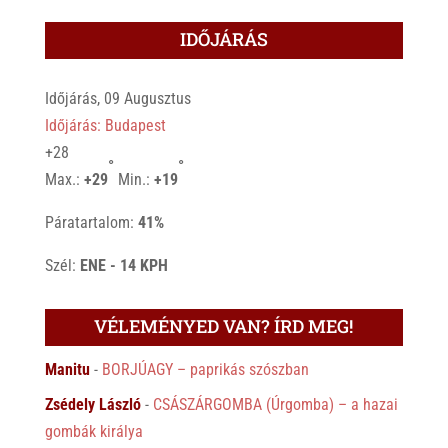
IDŐJÁRÁS
Időjárás, 09 Augusztus
Időjárás: Budapest
+
28
°
°
Max.:
+
29
Min.:
+
19
Páratartalom:
41%
Szél:
ENE - 14 KPH
VÉLEMÉNYED VAN? ÍRD MEG!
Manitu
-
BORJÚAGY – paprikás szószban
Zsédely László
-
CSÁSZÁRGOMBA (Úrgomba) – a hazai
gombák királya