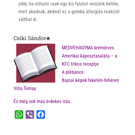
jobb, ha először csak egy kis falatot veszünk belőle,
mert akadnak, akiknél ez a gomba allergiás reakciót
válthat ki.
Csíki Sándor♣
MEDVEHAGYMA krémleves
Amerikai káposztasaláta – a
KFC titkos receptje
A plébános
Bajnai képek feketén-fehéren
Villa Tolnay
És még sok más érdekes írás.
W
V
F
h
i
a
a
b
c