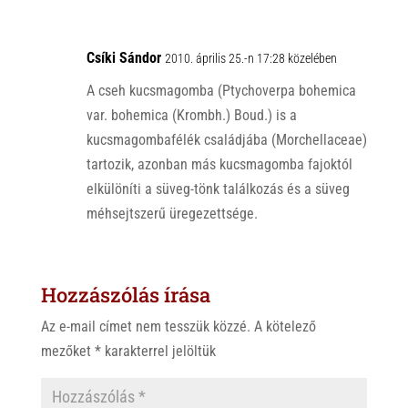
Csíki Sándor
2010. április 25.-n 17:28 közelében
A cseh kucsmagomba (Ptychoverpa bohemica
var. bohemica (Krombh.) Boud.) is a
kucsmagombafélék családjába (Morchellaceae)
tartozik, azonban más kucsmagomba fajoktól
elkülöníti a süveg-tönk találkozás és a süveg
méhsejtszerű üregezettsége.
Hozzászólás írása
Az e-mail címet nem tesszük közzé.
A kötelező
mezőket
*
karakterrel jelöltük