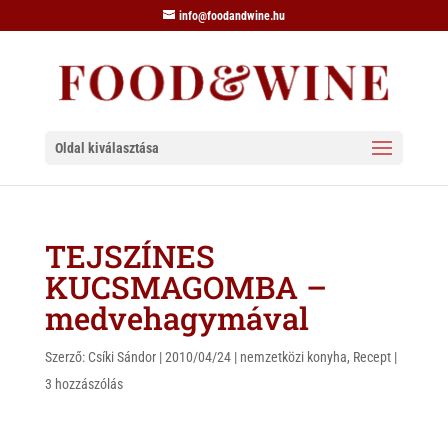
info@foodandwine.hu
Oldal kiválasztása
TEJSZÍNES
KUCSMAGOMBA –
medvehagymával
Szerző:
Csíki Sándor
|
2010/04/24
|
nemzetközi konyha
,
Recept
|
3 hozzászólás