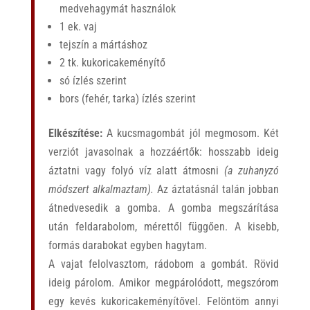
medvehagymát használok
1 ek. vaj
tejszín a mártáshoz
2 tk. kukoricakeményítő
só ízlés szerint
bors (fehér, tarka) ízlés szerint
Elkészítése:
A kucsmagombát jól megmosom. Két
verziót javasolnak a hozzáértők: hosszabb ideig
áztatni vagy folyó víz alatt átmosni
(a zuhanyzó
módszert alkalmaztam).
Az áztatásnál talán jobban
átnedvesedik a gomba. A gomba megszárítása
után feldarabolom, mérettől függően. A kisebb,
formás darabokat egyben hagytam.
A vajat felolvasztom, rádobom a gombát. Rövid
ideig párolom. Amikor megpárolódott, megszórom
egy kevés kukoricakeményítővel. Felöntöm annyi