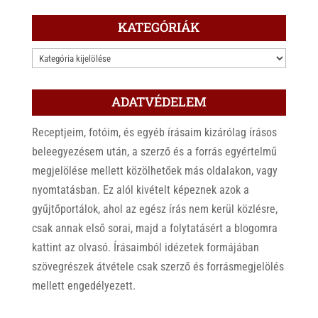
KATEGÓRIÁK
KATEGÓRIÁK
ADATVÉDELEM
Receptjeim, fotóim, és egyéb írásaim kizárólag írásos
beleegyezésem után, a szerző és a forrás egyértelmű
megjelölése mellett közölhetőek más oldalakon, vagy
nyomtatásban. Ez alól kivételt képeznek azok a
gyűjtőportálok, ahol az egész írás nem kerül közlésre,
csak annak első sorai, majd a folytatásért a blogomra
kattint az olvasó. Írásaimból idézetek formájában
szövegrészek átvétele csak szerző és forrásmegjelölés
mellett engedélyezett.