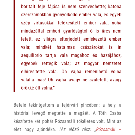
boritalt feje fájása is nem szenvedhette; katona
szerszámokban gyönyörködő ember vala, és egyéb
szép virtusokkal felékesített ember vala; noha
mindazáltal emberi gyarlóságtól ő is üres nem
letett, ez világra elterjedett emlékezetü ember
vala; mindkét hatalmas császárokat is in
aequilibrio tartja vala magához és hazájához,
egyebek rettegik vala; az magyar nemzetet
elhiresitette vala. Oh vajha reménlhető volna
valaha más! Oh vajha avagy ne született, avagy
örökké élt volna.”
Befelé tekintgettem a fejérvári pincében: a hely, a
históriai levegő megtette a magáét. A Tóth Csaba
készítette két pohár Rózsamáli tökéletes volt. Mint az
élet nagy ajándéka.
(Az előző rész: „
Rózsamáli –