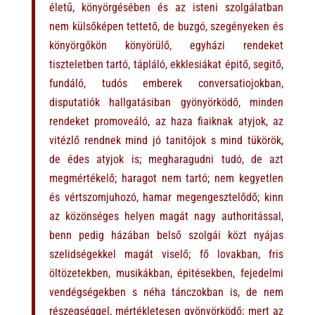
életű, könyörgésében és az isteni szolgálatban
nem külsőképen tettető, de buzgó, szegényeken és
könyörgőkön könyörülő, egyházi rendeket
tiszteletben tartó, tápláló, ekklesiákat épitő, segitő,
fundáló, tudós emberek conversatiojokban,
disputatiók hallgatásiban gyönyörködő, minden
rendeket promoveáló, az haza fiaiknak atyjok, az
vitézlő rendnek mind jó tanitójok s mind tükörök,
de édes atyjok is; megharagudni tudó, de azt
megmértékelő; haragot nem tartó; nem kegyetlen
és vértszomjuhozó, hamar megengesztelődő; kinn
az közönséges helyen magát nagy authoritással,
benn pedig házában belső szolgái közt nyájas
szelidségekkel magát viselő; fő lovakban, fris
öltözetekben, musikákban, épitésekben, fejedelmi
vendégségekben s néha tánczokban is, de nem
részegséggel, mértékletesen gyönyörködő; mert az