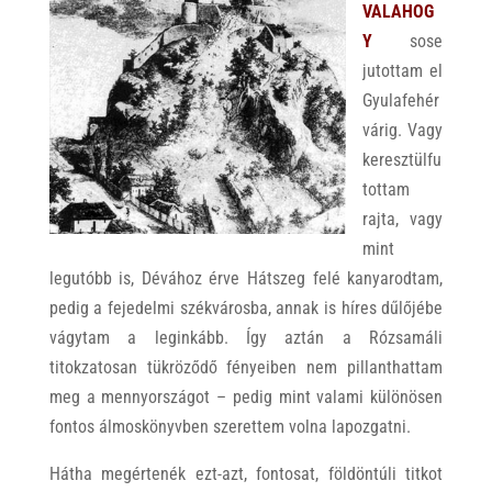
VALAHOG
Y
sose
jutottam el
Gyulafehér
várig. Vagy
keresztülfu
tottam
rajta, vagy
mint
legutóbb is, Dévához érve Hátszeg felé kanyarodtam,
pedig a fejedelmi székvárosba, annak is híres dűlőjébe
vágytam a leginkább. Így aztán a Rózsamáli
titokzatosan tükröződő fényeiben nem pillanthattam
meg a mennyországot – pedig mint valami különösen
fontos álmoskönyvben szerettem volna lapozgatni.
Hátha megértenék ezt-azt, fontosat, földöntúli titkot