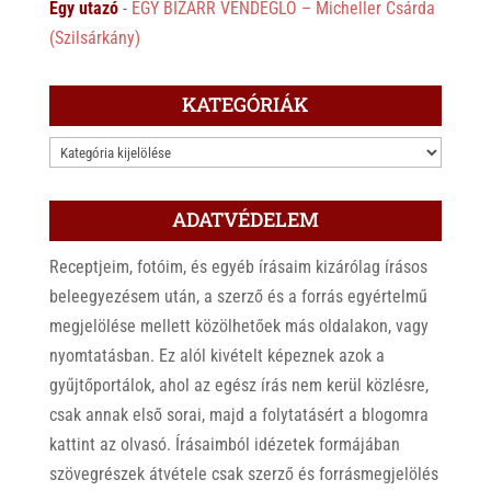
Egy utazó
-
EGY BIZARR VENDÉGLŐ – Micheller Csárda
(Szilsárkány)
KATEGÓRIÁK
KATEGÓRIÁK
ADATVÉDELEM
Receptjeim, fotóim, és egyéb írásaim kizárólag írásos
beleegyezésem után, a szerző és a forrás egyértelmű
megjelölése mellett közölhetőek más oldalakon, vagy
nyomtatásban. Ez alól kivételt képeznek azok a
gyűjtőportálok, ahol az egész írás nem kerül közlésre,
csak annak első sorai, majd a folytatásért a blogomra
kattint az olvasó. Írásaimból idézetek formájában
szövegrészek átvétele csak szerző és forrásmegjelölés