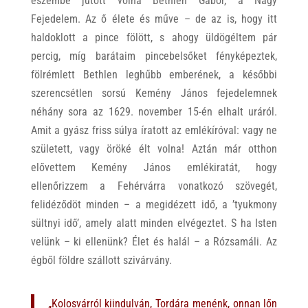
eszembe jutott volna Bethlen Gábor, a Nagy
Fejedelem. Az ő élete és műve – de az is, hogy itt
haldoklott a pince fölött, s ahogy üldögéltem pár
percig, míg barátaim pincebelsőket fényképeztek,
fölrémlett Bethlen leghűbb emberének, a későbbi
szerencsétlen sorsú Kemény János fejedelemnek
néhány sora az 1629. november 15-én elhalt uráról.
Amit a gyász friss súlya íratott az emlékíróval: vagy ne
született, vagy öröké élt volna! Aztán már otthon
elővettem Kemény János emlékiratát, hogy
ellenőrizzem a Fehérvárra vonatkozó szövegét,
felidéződöt minden – a megidézett idő, a ’tyukmony
sültnyi idő’, amely alatt minden elvégeztet. S ha Isten
velünk – ki ellenünk? Élet és halál – a Rózsamáli. Az
égből földre szállott szivárvány.
„Kolosvárról kiindulván, Tordára menénk, onnan lőn