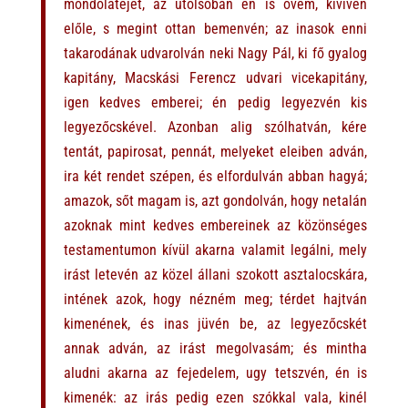
mondolatejet, az utolsóban én is övém, kivivén
előle, s megint ottan bemenvén; az inasok enni
takarodának udvarolván neki Nagy Pál, ki fő gyalog
kapitány, Macskási Ferencz udvari vicekapitány,
igen kedves emberei; én pedig legyezvén kis
legyezőcskével. Azonban alig szólhatván, kére
tentát, papirosat, pennát, melyeket eleiben adván,
ira két rendet szépen, és elfordulván abban hagyá;
amazok, sőt magam is, azt gondolván, hogy netalán
azoknak mint kedves embereinek az közönséges
testamentumon kívül akarna valamit legálni, mely
irást letevén az közel állani szokott asztalocskára,
intének azok, hogy nézném meg; térdet hajtván
kimenének, és inas jüvén be, az legyezőcskét
annak adván, az irást megolvasám; és mintha
aludni akarna az fejedelem, ugy tetszvén, én is
kimenék: az irás pedig ezen szókkal vala, kinél