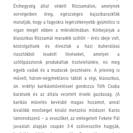
Érchegység által védett Rózsamálon, amelynek
sorvégeiben öreg, egészséges kajszibarackfák
mutatják, hogy a fagyokra legérzékenyebb gyümölcs is
vígan megél ebben a mikroklímában. Körbejárjuk a
klasszikus Rózsamál maradék szőlőit – érés ideje volt,
kóstolgattunk és élveztük a házi buherálású
riasztókból leadott lövéseket, amelyet a
szőlőpásztorok produkáltak tiszteletünkre, no meg
egyéb vadak és a madarak ijesztésére. A jelenleg is
művelt, három-négyhektáros táblát a régi, klasszikus,
ún. erdélyi karikásműveléssel gondozza Tóth Csaba
barátunk és az általa vezetett érseki gazdaság. (A
karikás művelés kevésbé magas hozamot, annál
kiválóbb minőséget kínáló metszési módszer. Karós
támrendszerű – a vesszőket, az emlegetett Fekete Pál
javaslati alapján csupán 3-4 szálvesszőre hagyják,