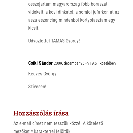
osszejartam magyarorszag fobb boraszati
videkeit, a kovi dinkatol, a somloi jufarkon at az
aszu eszenciag mindenbol kortyolasztam egy
kicsit.
Udvozlettel TAMAS Gyorgy!
Csíki Sándor
2009. december 26.-n 19:51 közelében
Kedves György!
Szívesen!
Hozzászólás írása
Az e-mail címet nem tesszük közzé.
A kötelező
mezőket
*
karakterrel jelöltük