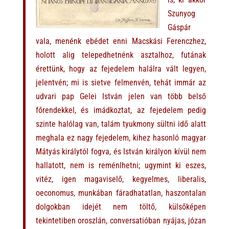
Szunyog
Gáspár
vala, menénk ebédet enni Macskási Ferenczhez,
holott alig telepedhetnénk asztalhoz, futának
érettünk, hogy az fejedelem halálra vált legyen,
jelentvén; mi is sietve felmenvén, tehát immár az
udvari pap Gelei István jelen van több belső
főrendekkel, és imádkoztat, az fejedelem pedig
szinte halólag van, talám tyukmony sültni idő alatt
meghala ez nagy fejedelem, kihez hasonló magyar
Mátyás királytól fogva, és István királyon kívül nem
hallatott, nem is reménlhetni; ugymint ki eszes,
vitéz, igen magaviselő, kegyelmes, liberalis,
oeconomus, munkában fáradhatatlan, haszontalan
dolgokban idejét nem töltő, külsőképen
tekintetiben oroszlán, conversatióban nyájas, józan