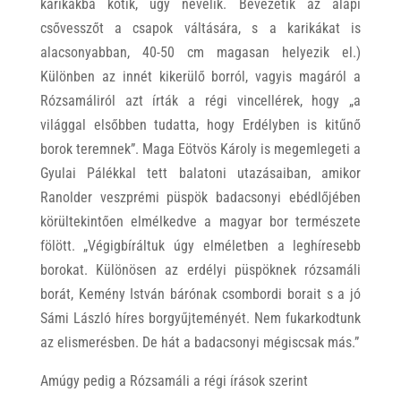
karikákba kötik, úgy nevelik. Bevezetik az alapi
csővesszőt a csapok váltására, s a karikákat is
alacsonyabban, 40-50 cm magasan helyezik el.)
Különben az innét kikerülő borról, vagyis magáról a
Rózsamáliról azt írták a régi vincellérek, hogy „a
világgal elsőbben tudatta, hogy Erdélyben is kitűnő
borok teremnek”. Maga Eötvös Károly is megemlegeti a
Gyulai Pálékkal tett balatoni utazásaiban, amikor
Ranolder veszprémi püspök badacsonyi ebédlőjében
körültekintően elmélkedve a magyar bor természete
fölött. „Végigbíráltuk úgy elméletben a leghíresebb
borokat. Különösen az erdélyi püspöknek rózsamáli
borát, Kemény István bárónak csombordi borait s a jó
Sámi László híres borgyűjteményét. Nem fukarkodtunk
az elismerésben. De hát a badacsonyi mégiscsak más.”
Amúgy pedig a Rózsamáli a régi írások szerint