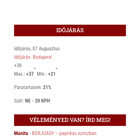
IDŐJÁRÁS
Időjárás, 07 Augusztus
Időjárás: Budapest
+
38
°
°
Max.:
+
37
Min.:
+
21
Páratartalom:
21%
Szél:
NE - 20 KPH
VÉLEMÉNYED VAN? ÍRD MEG!
Manitu
-
BORJÚAGY – paprikás szószban