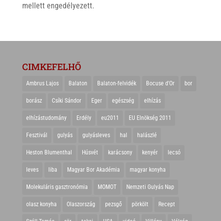
mellett engedélyezett.
CIMKEFELHŐ
Ambrus Lajos
Balaton
Balaton-felvidék
Bocuse d'Or
bor
borász
Csíki Sándor
Eger
egészség
elhízás
elhízástudomány
Erdély
eu2011
EU Elnökség 2011
Fesztivál
gulyás
gulyásleves
hal
halászlé
Heston Blumenthal
Húsvét
karácsony
kenyér
lecsó
leves
liba
Magyar Bor Akadémia
magyar konyha
Molekuláris gasztronómia
MOMOT
Nemzeti Gulyás Nap
olasz konyha
Olaszország
pezsgő
pörkölt
Recept