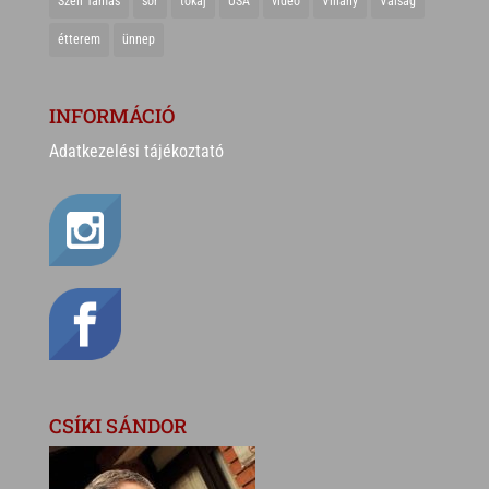
Széll Tamás
sör
tokaj
USA
videó
Villány
Válság
étterem
ünnep
INFORMÁCIÓ
Adatkezelési tájékoztató
CSÍKI SÁNDOR