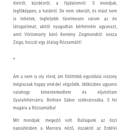
életről, küzdésről, a fájdalomról. S mondjuk,
legfőképpen, a halálról. De nem sikerült, és mást nem
is tehetek, legfeljebb türelmesen várom az én
látogatómat, akitől nyugodtan kérhetném ugyanazt,
amit Vörösmarty báró Kemény Zsigmondtól: nosza
Zsiga, hozzál egy átalag Rózsamálit!
*
Ám a nem is oly rövid, ám fölöttébb egyoldalú viszony
mégiscsak happy end-del végződik. Időközben ugyanis
valahogy kimesterkedtem és eljutottam
Gyulafehérvárra. Bethlen Gábor székvárosába. S fel
magára a Rózsamálba!
Mit mondjak: megejtő volt. Ballagunk az őszi
napsütésben a Marosra néző, északról az Erdélyi