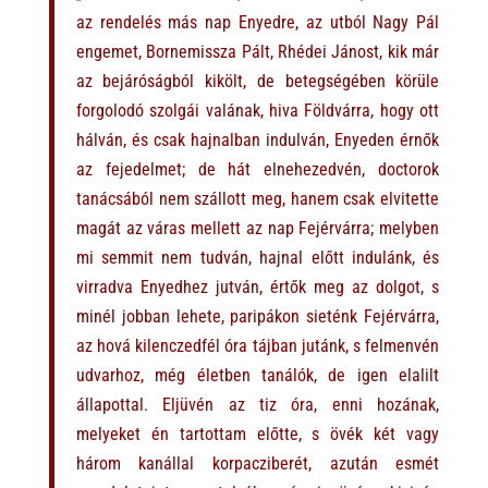
az rendelés más nap Enyedre, az utból Nagy Pál
engemet, Bornemissza Pált, Rhédei Jánost, kik már
az bejáróságból kikölt, de betegségében körüle
forgolodó szolgái valának, hiva Földvárra, hogy ott
hálván, és csak hajnalban indulván, Enyeden érnők
az fejedelmet; de hát elnehezedvén, doctorok
tanácsából nem szállott meg, hanem csak elvitette
magát az váras mellett az nap Fejérvárra; melyben
mi semmit nem tudván, hajnal előtt indulánk, és
virradva Enyedhez jutván, értők meg az dolgot, s
minél jobban lehete, paripákon sieténk Fejérvárra,
az hová kilenczedfél óra tájban jutánk, s felmenvén
udvarhoz, még életben tanálók, de igen elalilt
állapottal. Eljüvén az tiz óra, enni hozának,
melyeket én tartottam előtte, s övék két vagy
három kanállal korpacziberét, azután esmét