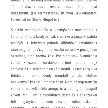
táblán, amelyet még a hatvanas években telepített ide
Tóth Csaba, s ezzel keverve hozza létre a mai
Rózsamálit. (De termesztenek itt még Szürkebarátot,
Furmintot és Olaszrizlinget is.)
S aztán megtekintettük a lenyűgözően monumentális
katedrálist és a királysírokat, s persze a püspöki palota
pincéjét. A fehérvári palotát különböző szétdúlások
után még János Zsigmond kezdte építeni – pincéjében
hatalmas, öreg hordók közt kóstolgattunk. S amikor a
valódi Rózsamáli hordóihoz értünk, beültem egy
sarokba és a teljesen összeért nedűt lassan kortyolva
felidéztem, amit Krúdy mondott a „ha életem
bealkonyul” kezdetű mondatában. Nem nézegettem én
semerre, napkelte felé amúgy is a bolthajtás faragott
köveit látni – ott, a csodálatos, tiszta és élénk ízekkel
teli magányban ha nem akartam volna, akkor is