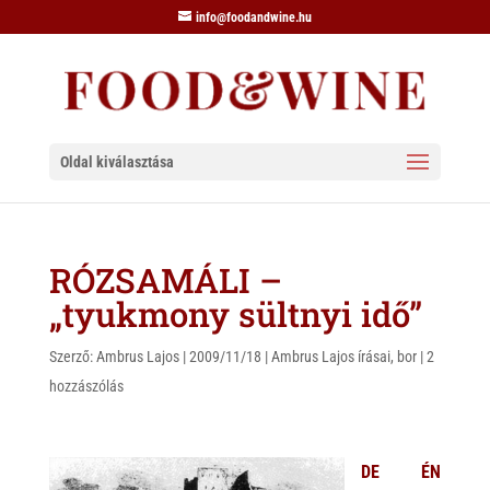
info@foodandwine.hu
Oldal kiválasztása
RÓZSAMÁLI –
„tyukmony sültnyi idő”
Szerző:
Ambrus Lajos
|
2009/11/18
|
Ambrus Lajos írásai
,
bor
|
2
hozzászólás
DE ÉN