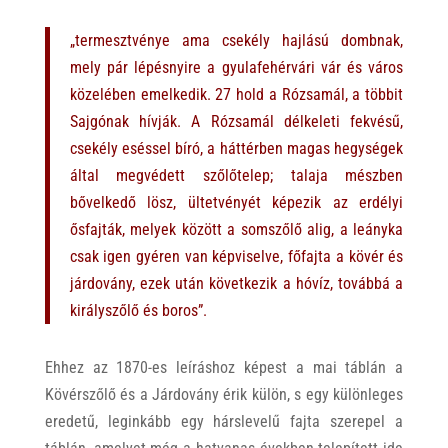
„termesztvénye ama csekély hajlású dombnak,
mely pár lépésnyire a gyulafehérvári vár és város
közelében emelkedik. 27 hold a Rózsamál, a többit
Sajgónak hívják. A Rózsamál délkeleti fekvésű,
csekély eséssel bíró, a háttérben magas hegységek
által megvédett szőlőtelep; talaja mészben
bővelkedő lösz, ültetvényét képezik az erdélyi
ősfajták, melyek között a somszőlő alig, a leányka
csak igen gyéren van képviselve, főfajta a kövér és
járdovány, ezek után következik a hóvíz, továbbá a
királyszőlő és boros”.
Ehhez az 1870-es leíráshoz képest a mai táblán a
Kövérszőlő és a Járdovány érik külön, s egy különleges
eredetű, leginkább egy hárslevelű fajta szerepel a