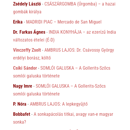
Zsédely László
-
CSÁSZÁRGOMBA (Úrgomba) – a hazai
gombák királya
Erika
-
MADRIDI PIAC – Mercado de San Miguel
Dr. Farkas Ágnes
-
INDIA KONYHÁJA – az ezerízű India
változatos ételei (É-D)
Vinczeffy Zsolt
-
AMBRUS LAJOS: Dr. Csávossy György
erdélyi borász, költő
Csíki Sándor
-
SOMLÓI GALUSKA – A Gollerits-Szőcs
somlói galuska története
Nagy Imre
-
SOMLÓI GALUSKA – A Gollerits-Szőcs
somlói galuska története
P. Nóra
-
AMBRUS LAJOS: A lepkegyűjtő
Bobbafet
-
A sonkapácolás titkai, avagy van-e magyar
sonka?