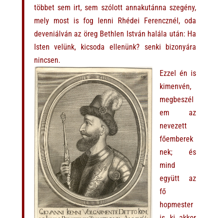
többet sem irt, sem szólott annakutánna szegény,
mely most is fog lenni Rhédei Ferencznél, oda
deveniálván az öreg Bethlen István halála után: Ha
Isten velünk, kicsoda ellenünk? senki bizonyára
nincsen.
Ezzel én is
kimenvén,
megbeszél
em az
nevezett
főemberek
nek; és
mind
együtt az
fő
hopmester
is, ki akkor