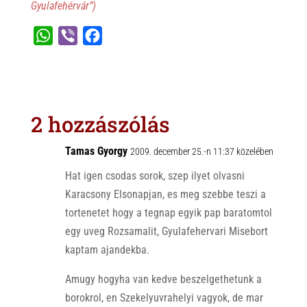
Gyulafehérvár”)
W
V
F
h
i
a
a
b
c
t
e
e
s
r
b
2 hozzászólás
A
o
p
o
Tamas Gyorgy
2009. december 25.-n 11:37 közelében
p
k
Hat igen csodas sorok, szep ilyet olvasni
Karacsony Elsonapjan, es meg szebbe teszi a
tortenetet hogy a tegnap egyik pap baratomtol
egy uveg Rozsamalit, Gyulafehervari Misebort
kaptam ajandekba.
Amugy hogyha van kedve beszelgethetunk a
borokrol, en Szekelyuvrahelyi vagyok, de mar