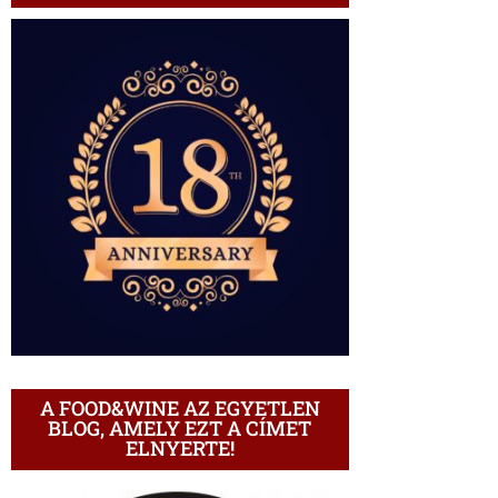
A FOOD&WINE AZ EGYETLEN
BLOG, AMELY EZT A CÍMET
ELNYERTE!