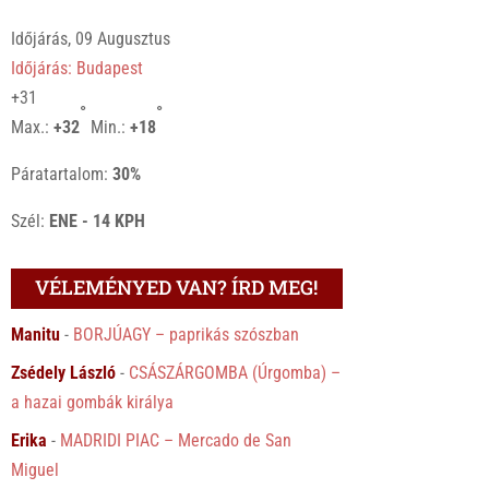
Időjárás, 09 Augusztus
Időjárás: Budapest
+
31
°
°
Max.:
+
32
Min.:
+
18
Páratartalom:
30%
Szél:
ENE - 14 KPH
VÉLEMÉNYED VAN? ÍRD MEG!
Manitu
-
BORJÚAGY – paprikás szószban
Zsédely László
-
CSÁSZÁRGOMBA (Úrgomba) –
a hazai gombák királya
Erika
-
MADRIDI PIAC – Mercado de San
Miguel