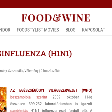
ÁNDOR
FOODSTYLIST-MOVIES
BLOG
KAPCSOLAT
SINFLUENZA (H1N1)
omány
,
Szezonális
,
Vélemény
|
9 hozzászólás
AZ EGÉSZSÉGÜGYI VILÁGSZERVEZET (WHO)
beszámolója szerint
2009. október 11-ig
összesen 399.232 laboratóriumban is igazolt
pandémiás
H1N1 influenza eset fordult elő. A