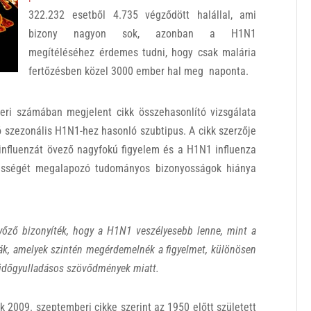
322.232 esetből 4.735 végződött halállal, ami
bizony nagyon sok, azonban a H1N1
megítéléséhez érdemes tudni, hogy csak malária
fertőzésben közel 3000 ember hal meg naponta.
eri számában megjelent cikk összehasonlító vizsgálata
ó szezonális H1N1-hez hasonló szubtipus. A cikk szerzője
influenzát övező nagyfokú figyelem és a H1N1 influenza
ességét megalapozó tudományos bizonyosságok hiánya
őző bizonyíték, hogy a H1N1 veszélyesebb lenne, mint a
zák, amelyek szintén megérdemelnék a figyelmet, különösen
tüdőgyulladásos szövődmények miatt.
 2009. szeptemberi cikke szerint az 1950 előtt született