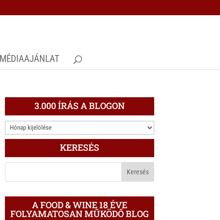
MÉDIAAJÁNLAT
3.000 ÍRÁS A BLOGON
3.000
ÍRÁS
KERESÉS
A
BLOGON
A FOOD & WINE 18 ÉVE
FOLYAMATOSAN MŰKÖDŐ BLOG