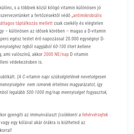
ülönc, s a többiek közül kilógó vitamin különösen jó
 szervezetünket a fertőzésektől védő „
antimikrobiális
átlagos táplálkozás mellett
csak csekély és elégtelen
gy – különösen az idősek körében – magas a D-vitamin
perc egész testet érő napozással 20.000 egységnyi D-
nyiséghez tejből nagyjából 60-100 litert kellene
, ami valószínű, akkor
2000 NE/nap
D vitamin
lleni védekezésben is.
ublikált.
(A C-vitamin napi szükségletének nevetségesen
mennyiségére nem ismerek értelmes magyarázatot, így
minból legalább 500-1000 mg/nap mennyiséget fogyasztok,
ukor gyengíti az immunválaszt
(csökkenti a
fehérvérsejtek
 vagy egy kólával akár órákra is kiütheted az
orral!