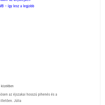
 – így lesz a legjobb
5 közelében
nösen az éjszakai hosszú pihenés és a
lletően. Júlia