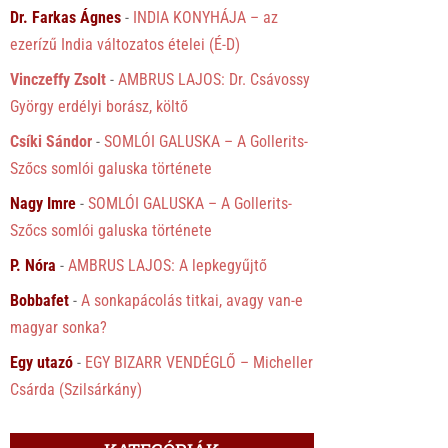
Dr. Farkas Ágnes
-
INDIA KONYHÁJA – az
ezerízű India változatos ételei (É-D)
Vinczeffy Zsolt
-
AMBRUS LAJOS: Dr. Csávossy
György erdélyi borász, költő
Csíki Sándor
-
SOMLÓI GALUSKA – A Gollerits-
Szőcs somlói galuska története
Nagy Imre
-
SOMLÓI GALUSKA – A Gollerits-
Szőcs somlói galuska története
P. Nóra
-
AMBRUS LAJOS: A lepkegyűjtő
Bobbafet
-
A sonkapácolás titkai, avagy van-e
magyar sonka?
Egy utazó
-
EGY BIZARR VENDÉGLŐ – Micheller
Csárda (Szilsárkány)