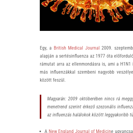
k
Egy, a
British Medical Journal
2009. szeptemb
alapján a sertésinfluenza az 1977 óta előfordul
rámutat arra az ellenmondásra is, ami a H1N1 
más influenzákkal szembeni nagyobb veszély
között feszül.
Magyarán: 2009 októberében nincs rá meggy
menetrend szerint érkező szezonális influen
az influenzás halálokok között leggyakoribb 
A
New England Journal of Medicin
e ugyancsak