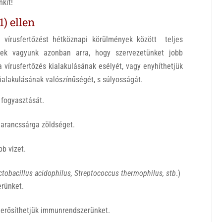
kit!
) ellen
 vírusfertőzést hétköznapi körülmények között teljes
esek vagyunk azonban arra, hogy szervezetünket jobb
 vírusfertőzés kialakulásának esélyét, vagy enyhíthetjük
ialakulásának valószínűségét, s súlyosságát.
 fogyasztását.
narancssárga zöldséget.
bb vizet.
actobacillus acidophilus, Streptococcus thermophilus, stb
.)
erünket.
 erősíthetjük immunrendszerünket.