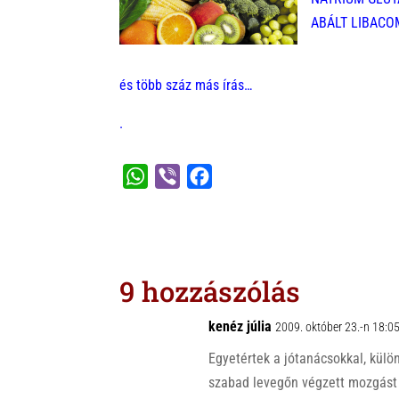
ABÁLT LIBACOMB
és több száz más írás…
.
W
V
F
h
i
a
a
b
c
t
e
e
s
r
b
9 hozzászólás
A
o
p
o
kenéz júlia
2009. október 23.-n 18:0
p
k
Egyetértek a jótanácsokkal, külö
szabad levegőn végzett mozgást i