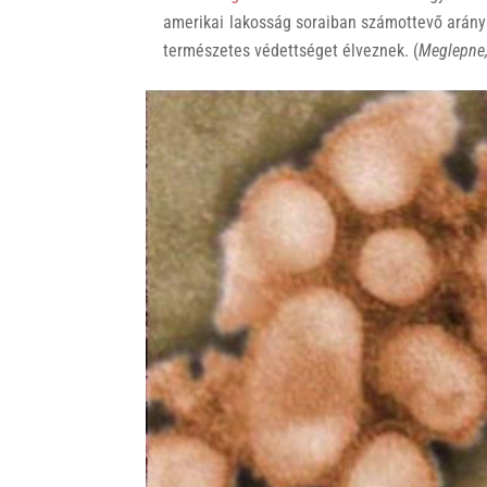
amerikai lakosság soraiban számottevő arányb
természetes védettséget élveznek. (
Meglepne,