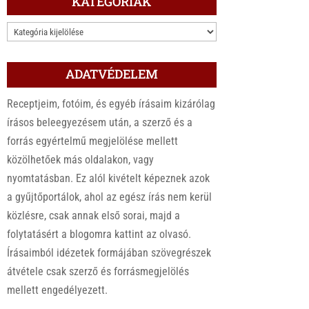
KATEGÓRIÁK
KATEGÓRIÁK
ADATVÉDELEM
Receptjeim, fotóim, és egyéb írásaim kizárólag
írásos beleegyezésem után, a szerző és a
forrás egyértelmű megjelölése mellett
közölhetőek más oldalakon, vagy
nyomtatásban. Ez alól kivételt képeznek azok
a gyűjtőportálok, ahol az egész írás nem kerül
közlésre, csak annak első sorai, majd a
folytatásért a blogomra kattint az olvasó.
Írásaimból idézetek formájában szövegrészek
átvétele csak szerző és forrásmegjelölés
mellett engedélyezett.