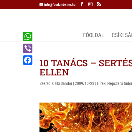
info@foodandwine.hu
FŐOLDAL
CSÍKI S
W
h
V
10 TANÁCS – SERTÉ
a
i
ELLEN
F
t
b
a
s
Szerző:
Csíki Sándor
|
2009/10/23
|
Hírek
,
Népszerű tud
e
c
A
r
e
p
b
p
o
o