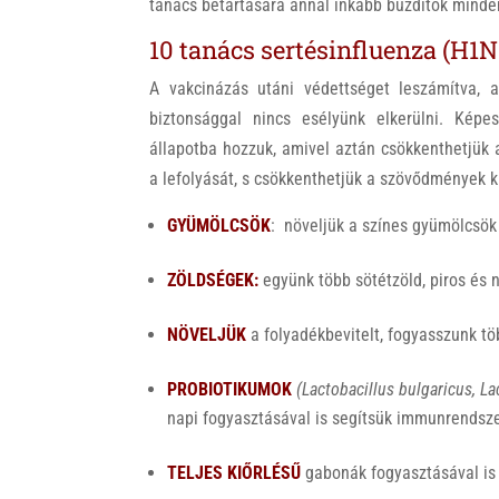
tanács betartására annál inkább buzdítok minden
10 tanács sertésinfluenza (H1N1
A vakcinázás utáni védettséget leszámítva, a
biztonsággal nincs esélyünk elkerülni. Kép
állapotba hozzuk, amivel aztán csökkenthetjük a
a lefolyását, s csökkenthetjük a szövődmények k
GYÜMÖLCSÖK
: növeljük a színes gyümölcsök
ZÖLDSÉGEK:
együnk több sötétzöld, piros és 
NÖVELJÜK
a folyadékbevitelt, fogyasszunk tö
PROBIOTIKUMOK
(Lactobacillus bulgaricus, L
napi fogyasztásával is segítsük immunrendsz
TELJES KIŐRLÉSŰ
gabonák fogyasztásával is