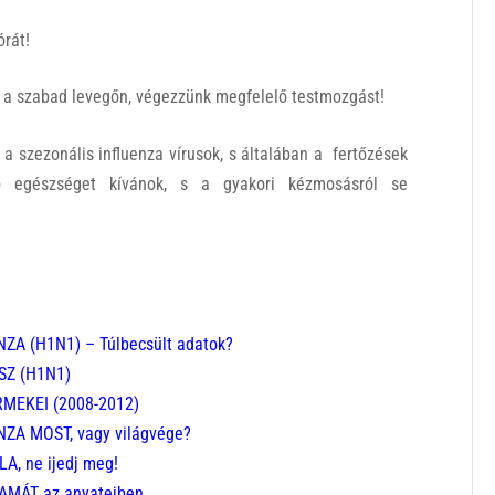
órát!
k a szabad levegőn, végezzünk megfelelő testmozgást!
a szezonális influenza vírusok, s általában a fertőzések
jó egészséget kívánok, s a gyakori kézmosásról se
NZA (H1N1) –
Túlbecsült adatok?
SZ (H1N1)
MEKEI (2008-2012)
ZA MOST, vagy világvége?
A, ne ijedj meg!
AMÁT az anyatejben