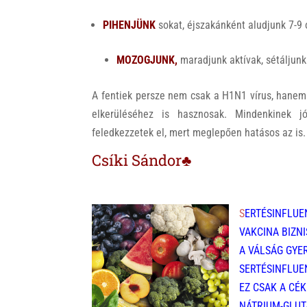
PIHENJÜNK
sokat, éjszakánként aludjunk 7-9 
MOZOGJUNK,
maradjunk aktívak, sétáljun
A fentiek persze nem csak a H1N1 vírus, hanem 
elkerüléséhez is hasznosak. Mindenkinek 
feledkezzetek el, mert meglepően hatásos az is.
Csíki Sándor♣
S
ERTÉSINFLUE
VAKCINA BIZNI
A VÁLSÁG GYER
SERTÉSINFLUEN
EZ CSAK A CÉKL
NÁTRIUM-GLUT