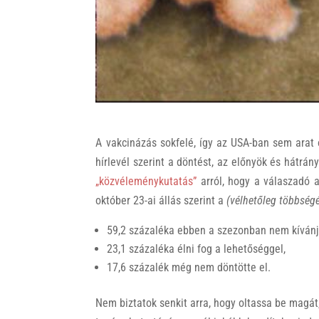
A vakcinázás sokfelé, így az USA-ban sem arat 
hírlevél szerint a döntést, az előnyök és hátrá
„közvéleménykutatás”
arról, hogy a válaszadó a
október 23-ai állás szerint a
(vélhetőleg többség
59,2 százaléka ebben a szezonban nem kívánj
23,1 százaléka élni fog a lehetőséggel,
17,6 százalék még nem döntötte el.
Nem biztatok senkit arra, hogy oltassa be magát