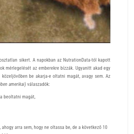
osztatlan sikert. A napokban az NutrationData-tól kapott
nyok mérlegelését az emberekre bízzák. Ugyanitt akad egy
 közeljövőben be akarja-e oltatni magát, avagy sem. Az
ében amerikai)
válaszadók:
a beoltatni magát,
, ahogy arra sem, hogy ne oltassa be, de a következő 10