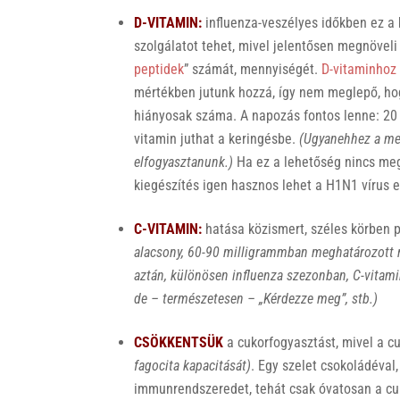
D-VITAMIN:
influenza-veszélyes időkben ez a k
szolgálatot tehet, mivel jelentősen megnöveli
peptidek
” számát, mennyiségét.
D-vitaminhoz 
mértékben jutunk hozzá, így nem meglepő, ho
hiányosak száma. A napozás fontos lenne: 20 
vitamin juthat a keringésbe.
(Ugyanehhez a men
elfogyasztanunk.)
Ha ez a lehetőség nincs meg
kiegészítés igen hasznos lehet a H1N1 vírus e
C-VITAMIN:
hatása közismert, széles körben p
alacsony, 60-90 milligrammban meghatározott 
aztán, különösen influenza szezonban, C-vita
de – természetesen – „Kérdezze meg”, stb.)
CSÖKKENTSÜK
a cukorfogyasztást, mivel a c
fagocita kapacitását)
. Egy szelet csokoládéval,
immunrendszeredet, tehát csak óvatosan a cuk