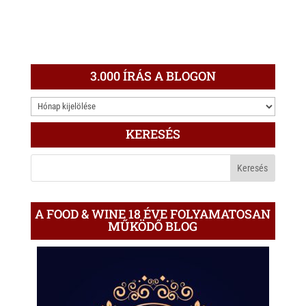
3.000 ÍRÁS A BLOGON
3.000
ÍRÁS
KERESÉS
A
BLOGON
A FOOD & WINE 18 ÉVE FOLYAMATOSAN
MŰKÖDŐ BLOG