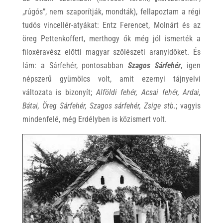
„rúgós”, nem szaporítják, mondták), fellapoztam a régi
tudós vincellér-atyákat: Entz Ferencet, Molnárt és az
öreg Pettenkoffert, merthogy ők még jól ismerték a
filoxéravész előtti magyar szőlészeti aranyidőket. És
lám: a Sárfehér, pontosabban
Szagos Sárfehér
, igen
népszerű gyümölcs volt, amit ezernyi tájnyelvi
változata is bizonyít;
Alföldi fehér, Acsai fehér, Ardai,
Bátai, Öreg Sárfehér, Szagos sárfehér, Zsige stb.
; vagyis
mindenfelé, még Erdélyben is közismert volt.