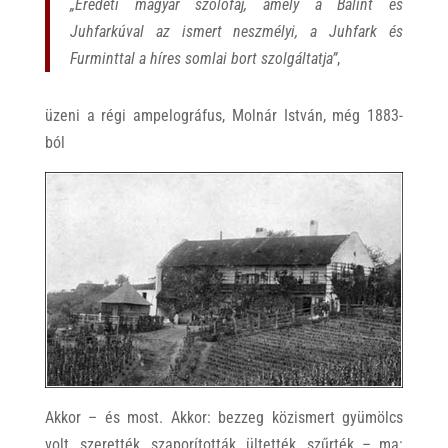
„Eredeti magyar szőlőfaj, amely a Bálint és
Juhfarkúval az ismert neszmélyi, a Juhfark és
Furminttal a híres somlai bort szolgáltatja”
,
üzeni a régi ampelográfus, Molnár István, még 1883-
ból
Akkor – és most. Akkor: bezzeg közismert gyümölcs
volt, szerették, szaporították, ültették, szűrték – ma: