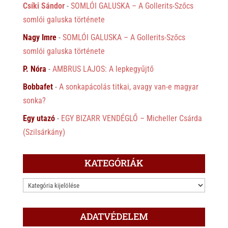
Csíki Sándor
-
SOMLÓI GALUSKA – A Gollerits-Szőcs
somlói galuska története
Nagy Imre
-
SOMLÓI GALUSKA – A Gollerits-Szőcs
somlói galuska története
P. Nóra
-
AMBRUS LAJOS: A lepkegyűjtő
Bobbafet
-
A sonkapácolás titkai, avagy van-e magyar
sonka?
Egy utazó
-
EGY BIZARR VENDÉGLŐ – Micheller Csárda
(Szilsárkány)
KATEGÓRIÁK
KATEGÓRIÁK
ADATVÉDELEM