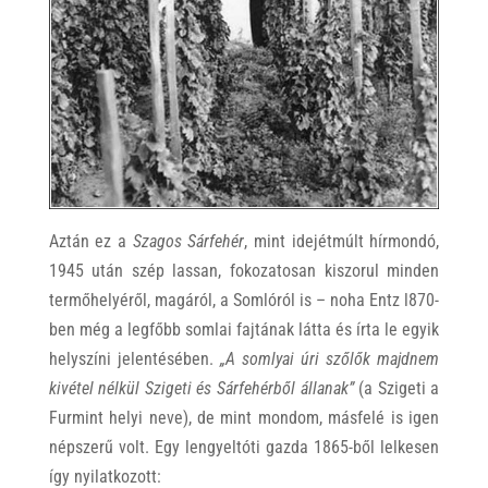
Aztán ez a
Szagos Sárfehér
, mint idejétmúlt hírmondó,
1945 után szép lassan, fokozatosan kiszorul minden
termőhelyéről, magáról, a Somlóról is – noha Entz l870-
ben még a legfőbb somlai fajtának látta és írta le egyik
helyszíni jelentésében.
„A somlyai úri szőlők majdnem
kivétel nélkül Szigeti és Sárfehérből állanak”
(a Szigeti a
Furmint helyi neve), de mint mondom, másfelé is igen
népszerű volt. Egy lengyeltóti gazda 1865-ből lelkesen
így nyilatkozott: