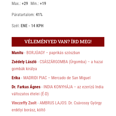
°
°
Max.:
+
29
Min.:
+
19
Páratartalom:
41%
Szél:
ENE - 14 KPH
VÉLEMÉNYED VAN? ÍRD MEG!
Manitu
-
BORJÚAGY – paprikás szószban
Zsédely László
-
CSÁSZÁRGOMBA (Úrgomba) – a hazai
gombák királya
Erika
-
MADRIDI PIAC – Mercado de San Miguel
Dr. Farkas Ágnes
-
INDIA KONYHÁJA – az ezerízű India
változatos ételei (É-D)
Vinczeffy Zsolt
-
AMBRUS LAJOS: Dr. Csávossy György
erdélyi borász, költő