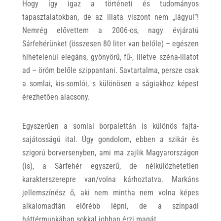
Hogy így igaz a történeti és tudományos
tapasztalatokban, de az illata viszont nem „lágyul”!
Nemrég elővettem a 2006-os, nagy évjáratú
Sárfehérünket (összesen 80 liter van belőle) – egészen
hihetelenül elegáns, gyönyörű, fű-, illetve széna-illatot
ad – öröm belőle szippantani. Savtartalma, persze csak
a somlai, kis-somlói, s különösen a ságiakhoz képest
érezhetően alacsony.
Egyszerűen a somlai borpalettán is különös fajta-
sajátosságú ital. Úgy gondolom, ebben a szikár és
szigorú borversenyben, ami ma zajlik Magyarországon
(is), a Sárfehér egyszerű, de nélkülözhetetlen
karakterszerepre van/volna kárhoztatva. Markáns
jellemszínész ő, aki nem mintha nem volna képes
alkalomadtán előrébb lépni, de a színpadi
háttérmunkában sokkal jobban érzi magát.