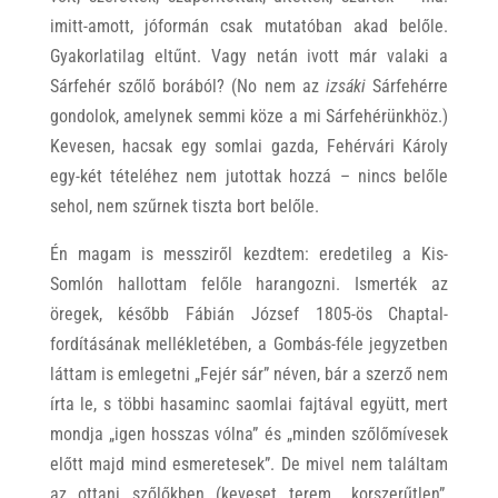
imitt-amott, jóformán csak mutatóban akad belőle.
Gyakorlatilag eltűnt. Vagy netán ivott már valaki a
Sárfehér szőlő borából? (No nem az
izsáki
Sárfehérre
gondolok, amelynek semmi köze a mi Sárfehérünkhöz.)
Kevesen, hacsak egy somlai gazda, Fehérvári Károly
egy-két tételéhez nem jutottak hozzá – nincs belőle
sehol, nem szűrnek tiszta bort belőle.
Én magam is messziről kezdtem: eredetileg a Kis-
Somlón hallottam felőle harangozni. Ismerték az
öregek, később Fábián József 1805-ös Chaptal-
fordításának mellékletében, a Gombás-féle jegyzetben
láttam is emlegetni „Fejér sár” néven, bár a szerző nem
írta le, s többi hasaminc saomlai fajtával együtt, mert
mondja „igen hosszas vólna” és „minden szőlőmívesek
előtt majd mind esmeretesek”. De mivel nem találtam
az ottani szőlőkben (keveset terem, „korszerűtlen”,