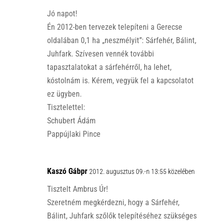
Jó napot!
Én 2012-ben tervezek telepíteni a Gerecse
oldalában 0,1 ha „neszmélyit”: Sárfehér, Bálint,
Juhfark. Szívesen vennék további
tapasztalatokat a sárfehérről, ha lehet,
kóstolnám is. Kérem, vegyük fel a kapcsolatot
ez ügyben.
Tisztelettel:
Schubert Ádám
Pappújlaki Pince
Kaszó Gábpr
2012. augusztus 09.-n 13:55 közelében
Tisztelt Ambrus Úr!
Szeretném megkérdezni, hogy a Sárfehér,
Bálint, Juhfark szőlők telepítéséhez szükséges