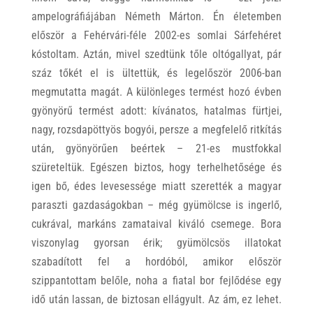
ampelográfiájában Németh Márton. Én életemben
először a Fehérvári-féle 2002-es somlai Sárfehéret
kóstoltam. Aztán, mivel szedtünk tőle oltógallyat, pár
száz tőkét el is ültettük, és legelőször 2006-ban
megmutatta magát. A különleges termést hozó évben
gyönyörű termést adott: kívánatos, hatalmas fürtjei,
nagy, rozsdapöttyös bogyói, persze a megfelelő ritkítás
után, gyönyörűen beértek – 21-es mustfokkal
szüreteltük. Egészen biztos, hogy terhelhetősége és
igen bő, édes levesessége miatt szerették a magyar
paraszti gazdaságokban – még gyümölcse is ingerlő,
cukrával, markáns zamataival kiváló csemege. Bora
viszonylag gyorsan érik; gyümölcsös illatokat
szabadított fel a hordóból, amikor először
szippantottam belőle, noha a fiatal bor fejlődése egy
idő után lassan, de biztosan ellágyult. Az ám, ez lehet.