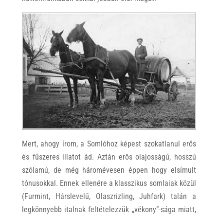
Mert, ahogy írom, a Somlóhoz képest szokatlanul erős
és fűszeres illatot ád. Aztán erős olajosságú, hosszú
szólamú, de még háromévesen éppen hogy elsímult
tónusokkal. Ennek ellenére a klasszikus somlaiak közül
(Furmint, Hárslevelű, Olaszrizling, Juhfark) talán a
legkönnyebb italnak feltételezzük „vékony”-sága miatt,