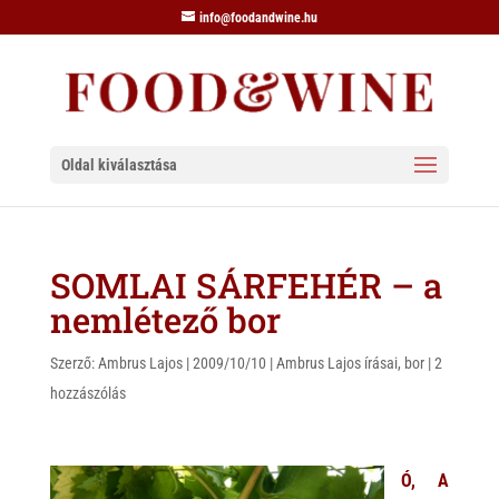
info@foodandwine.hu
Oldal kiválasztása
SOMLAI SÁRFEHÉR – a
nemlétező bor
Szerző:
Ambrus Lajos
|
2009/10/10
|
Ambrus Lajos írásai
,
bor
|
2
hozzászólás
Ó, A