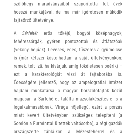
szőlőhegy maradványaiból szaporította fel, évek
hosszú munkájával, de ma már ígéretesen működik
fajtaőrző ültetvénye.
A
Sárfehér
erős tőkéjű, bogyói középnagyok,
fehéressárgák, gyéren pontozottak és átlátszóak
(vékony héjúak). Leveses, édes, fűszeres a gyümölcse
is (már kétszer kóstolhattam a saját ültetvényünkön:
remek, telt ízű, ha kivárjuk, amíg tökéletesen beérik) –
ezt a karakterológiát viszi át fajtaborába is.
Édességére jellemző, hogy az ampelográfiai intézet
hajdani munkatársa a magyar borszőlőfajták közül
magasan a Sárfehéret találta mazsolakészítésre is a
legalkalmasabbnak. Virága nőjellegű, ezért a porzás
miatt kevert ültetvényben szükséges telepíteni (a
Somlón a Furminttal ültették váltósorba), a régi gazdák
országszerte tábláikon a Mézesfehérrel és a