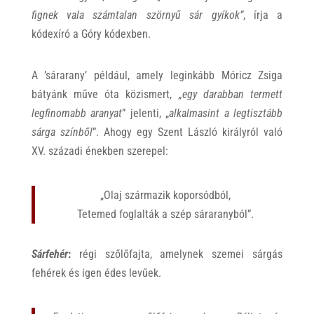
fignek vala számtalan szörnyű sár gyíkok”
, írja a
kódexíró a Góry kódexben.
A ’sárarany’ például, amely leginkább Móricz Zsiga
bátyánk műve óta közismert,
„egy darabban termett
legfinomabb aranyat
” jelenti, „
alkalmasint a legtisztább
sárga színből
”. Ahogy egy Szent László királyról való
XV. századi énekben szerepel:
„Olaj származik koporsódból,
Tetemed foglalták a szép sáraranyból”.
Sárfehér
:
régi szőlőfajta, amelynek szemei sárgás
fehérek és igen édes levűek.