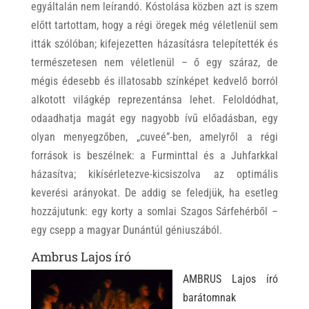
egyáltalán nem leírandó. Kóstolása közben azt is szem
előtt tartottam, hogy a régi öregek még véletlenül sem
itták szólóban; kifejezetten házasításra telepítették és
természetesen nem véletlenül – ő egy száraz, de
mégis édesebb és illatosabb színképet kedvelő borról
alkotott világkép reprezentánsa lehet. Feloldódhat,
odaadhatja magát egy nagyobb ívű előadásban, egy
olyan menyegzőben, „cuveé”-ben, amelyről a régi
források is beszélnek: a Furminttal és a Juhfarkkal
házasítva; kikísérletezve-kicsiszolva az optimális
keverési arányokat. De addig se feledjük, ha esetleg
hozzájutunk: egy korty a somlai Szagos Sárfehérből –
egy csepp a magyar Dunántúl géniuszából.
Ambrus Lajos író
AMBRUS Lajos író
barátomnak