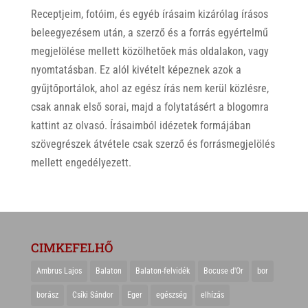
Receptjeim, fotóim, és egyéb írásaim kizárólag írásos
beleegyezésem után, a szerző és a forrás egyértelmű
megjelölése mellett közölhetőek más oldalakon, vagy
nyomtatásban. Ez alól kivételt képeznek azok a
gyűjtőportálok, ahol az egész írás nem kerül közlésre,
csak annak első sorai, majd a folytatásért a blogomra
kattint az olvasó. Írásaimból idézetek formájában
szövegrészek átvétele csak szerző és forrásmegjelölés
mellett engedélyezett.
CIMKEFELHŐ
Ambrus Lajos
Balaton
Balaton-felvidék
Bocuse d'Or
bor
borász
Csíki Sándor
Eger
egészség
elhízás