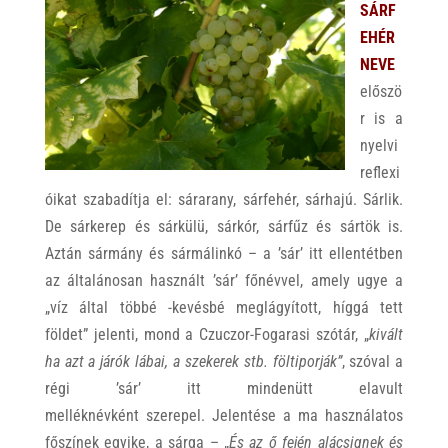
SÁRF
EHÉR
NEVE
előszö
r is a
nyelvi
reflexi
óikat szabadítja el: sárarany, sárfehér, sárhajú. Sárlik.
De sárkerep és sárkülü, sárkór, sárfűz és sártök is.
Aztán sármány és sármálinkó – a ’sár’ itt ellentétben
az általánosan használt ’sár’ főnévvel, amely ugye a
„víz által többé -kevésbé meglágyított, híggá tett
földet” jelenti, mond a Czuczor-Fogarasi szótár, „
kivált
ha azt a járók lábai, a szekerek stb. föltiporják”
, szóval a
régi ’sár’ itt mindenütt elavult
melléknévként szerepel. Jelentése a ma használatos
főszínek egyike, a sárga – „
És az ő fején alácsignek és