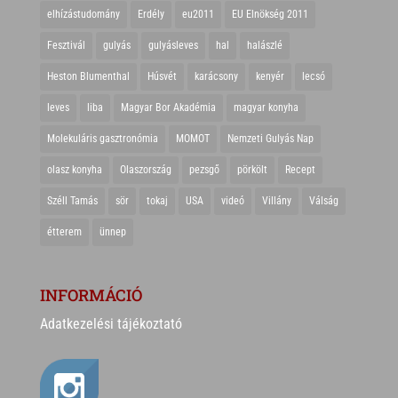
elhízástudomány
Erdély
eu2011
EU Elnökség 2011
Fesztivál
gulyás
gulyásleves
hal
halászlé
Heston Blumenthal
Húsvét
karácsony
kenyér
lecsó
leves
liba
Magyar Bor Akadémia
magyar konyha
Molekuláris gasztronómia
MOMOT
Nemzeti Gulyás Nap
olasz konyha
Olaszország
pezsgő
pörkölt
Recept
Széll Tamás
sör
tokaj
USA
videó
Villány
Válság
étterem
ünnep
INFORMÁCIÓ
Adatkezelési tájékoztató