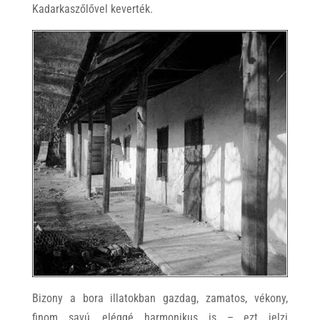
Kadarkaszőlővel keverték.
Bizony a bora illatokban gazdag, zamatos, vékony,
finom savú, eléggé harmonikus is – ezt jelzi