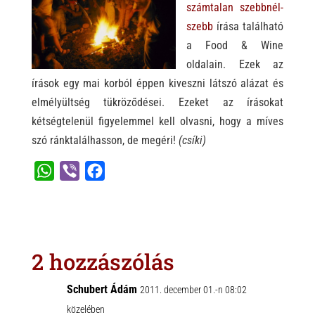
számtalan szebbnél-
szebb
írása
ta
lálható
a Food & Wine
oldalain.
Ezek az
írások egy mai korból éppen kiveszni látszó alázat és
elmélyültség tükröződései.
Ezeket az írásokat
kétségtelenül figyelemmel kell olvasni, hogy a míves
szó ránktalálhasson, de megéri!
(csíki)
W
V
F
h
i
a
a
b
c
t
e
e
s
r
b
2 hozzászólás
A
o
p
o
Schubert Ádám
2011. december 01.-n 08:02
p
k
közelében