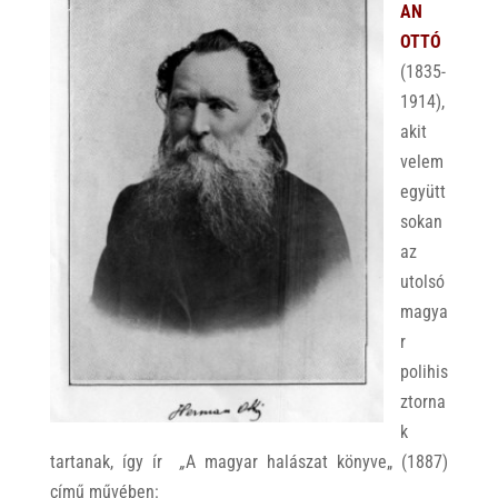
AN
OTTÓ
(1835-
1914),
akit
velem
együtt
sokan
az
utolsó
magya
r
polihis
ztorna
k
tartanak, így ír
„
A magyar halászat könyve
„
(1887)
című művében: