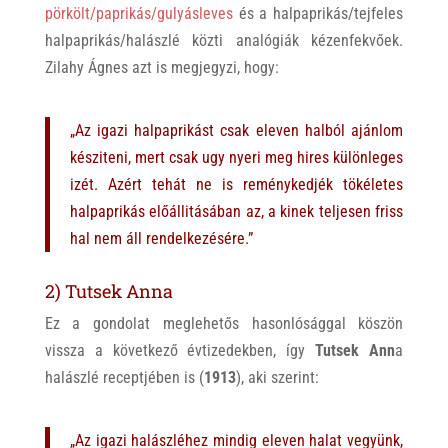
pörkölt/paprikás/gulyásleves
és a halpaprikás/tejfeles
halpaprikás/halászlé közti analógiák kézenfekvőek.
Zilahy Ágnes azt is megjegyzi, hogy:
„Az igazi halpaprikást csak eleven halból ajánlom
késziteni, mert csak ugy nyeri meg hires különleges
izét. Azért tehát ne is reménykedjék tökéletes
halpaprikás előállitásában az, a kinek teljesen friss
hal nem áll rendelkezésére.”
2) Tutsek Anna
Ez a gondolat meglehetős hasonlósággal köszön
vissza a következő évtizedekben, így
Tutsek Ann
a
halászlé receptjében is (
1913
), aki szerint:
„Az igazi halászléhez mindig eleven halat vegyünk,