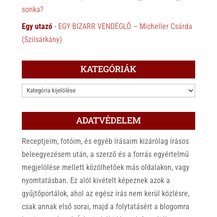
sonka?
Egy utazó
-
EGY BIZARR VENDÉGLŐ – Micheller Csárda
(Szilsárkány)
KATEGÓRIÁK
KATEGÓRIÁK
ADATVÉDELEM
Receptjeim, fotóim, és egyéb írásaim kizárólag írásos
beleegyezésem után, a szerző és a forrás egyértelmű
megjelölése mellett közölhetőek más oldalakon, vagy
nyomtatásban. Ez alól kivételt képeznek azok a
gyűjtőportálok, ahol az egész írás nem kerül közlésre,
csak annak első sorai, majd a folytatásért a blogomra