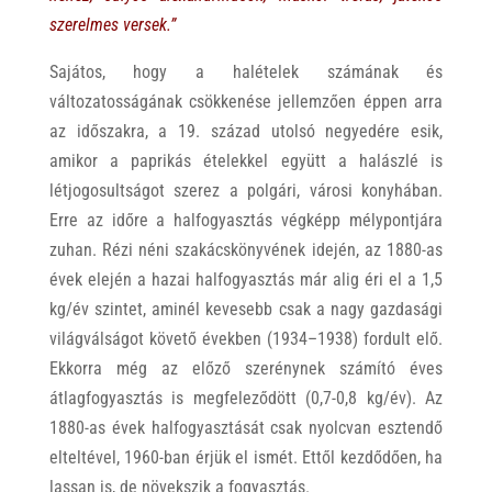
szerelmes versek.”
Sajátos, hogy a halételek számának és
változatosságának csökkenése jellemzően éppen arra
az időszakra, a 19. század utolsó negyedére esik,
amikor a paprikás ételekkel együtt a halászlé is
létjogosultságot szerez a polgári, városi konyhában.
Erre az időre a halfogyasztás végképp mélypontjára
zuhan. Rézi néni szakácskönyvének idején, az 1880-as
évek elején a hazai halfogyasztás már alig éri el a 1,5
kg/év szintet, aminél kevesebb csak a nagy gazdasági
világválságot követő években (1934–1938) fordult elő.
Ekkorra még az előző szerénynek számító éves
átlagfogyasztás is megfeleződött (0,7-0,8 kg/év). Az
1880-as évek halfogyasztását csak nyolcvan esztendő
elteltével, 1960-ban érjük el ismét. Ettől kezdődően, ha
lassan is, de növekszik a fogyasztás.