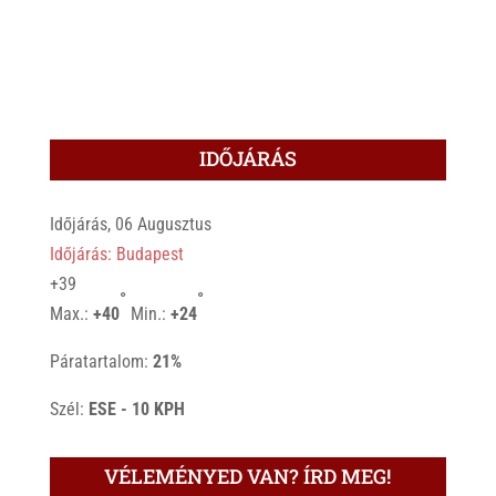
IDŐJÁRÁS
Időjárás, 06 Augusztus
Időjárás: Budapest
+
39
°
°
Max.:
+
40
Min.:
+
24
Páratartalom:
21%
Szél:
ESE - 10 KPH
VÉLEMÉNYED VAN? ÍRD MEG!