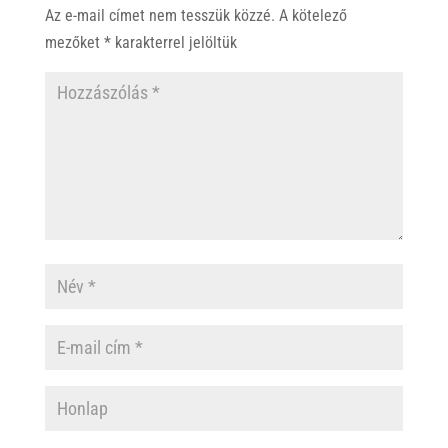
p
o
Az e-mail címet nem tesszük közzé.
A kötelező
p
k
mezőket
*
karakterrel jelöltük