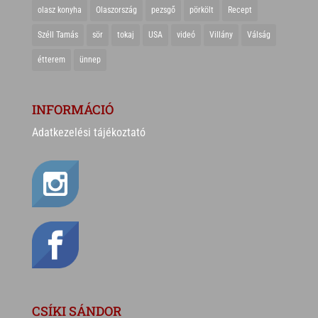
olasz konyha
Olaszország
pezsgő
pörkölt
Recept
Széll Tamás
sör
tokaj
USA
videó
Villány
Válság
étterem
ünnep
INFORMÁCIÓ
Adatkezelési tájékoztató
CSÍKI SÁNDOR