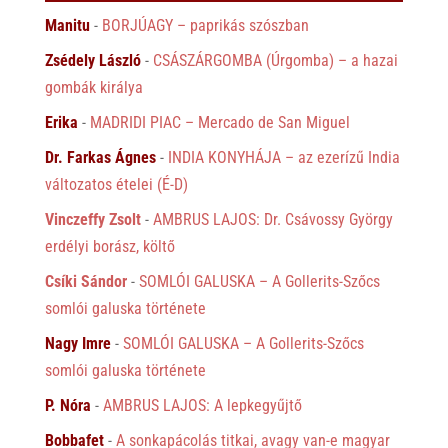
Manitu
-
BORJÚAGY – paprikás szószban
Zsédely László
-
CSÁSZÁRGOMBA (Úrgomba) – a hazai
gombák királya
Erika
-
MADRIDI PIAC – Mercado de San Miguel
Dr. Farkas Ágnes
-
INDIA KONYHÁJA – az ezerízű India
változatos ételei (É-D)
Vinczeffy Zsolt
-
AMBRUS LAJOS: Dr. Csávossy György
erdélyi borász, költő
Csíki Sándor
-
SOMLÓI GALUSKA – A Gollerits-Szőcs
somlói galuska története
Nagy Imre
-
SOMLÓI GALUSKA – A Gollerits-Szőcs
somlói galuska története
P. Nóra
-
AMBRUS LAJOS: A lepkegyűjtő
Bobbafet
-
A sonkapácolás titkai, avagy van-e magyar