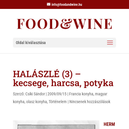
info@foodandwine.hu
Oldal kiválasztása
HALÁSZLÉ (3) –
kecsege, harcsa, potyka
Szerző:
Csíki Sándor
|
2009/09/15
|
Francia konyha
,
magyar
konyha
,
olasz konyha
,
Történelem
|
Nincsenek hozzászólások
HERM