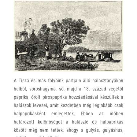
A Tisza és más folyóink partjain álló halásztanyákon
halból, vöröshagyma, só, majd a 18. század végétől
paprika, őrölt pirospaprika hozzáadásával készültek a
halászok levesei, amit kezdetben még leginkább csak
halpaprikásként emlegettek. Ebben az időben
határozott különbséget a halászlé és halpaprikás
között még nem tettek, ahogy a gulyás, gulyáshús,