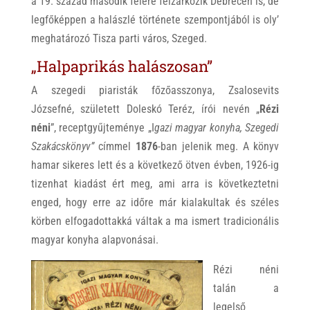
a 19. század második felére felzárkózik Debrecen is, de
legfőképpen a halászlé története szempontjából is oly’
meghatározó Tisza parti város, Szeged.
„Halpaprikás halászosan”
A szegedi piaristák főzőasszonya, Zsalosevits
Józsefné, született Doleskó Teréz, írói nevén „
Rézi
néni
”, receptgyűjteménye „I
gazi magyar konyha, Szegedi
Szakácskönyv”
címmel
1876
-ban jelenik meg. A könyv
hamar sikeres lett és a következő ötven évben, 1926-ig
tizenhat kiadást ért meg, ami arra is következtetni
enged, hogy erre az időre már kialakultak és széles
körben elfogadottakká váltak a ma ismert tradicionális
magyar konyha alapvonásai.
Rézi néni
talán a
legelső