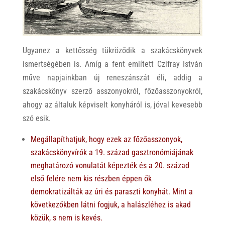
Ugyanez a kettősség tükröződik a szakácskönyvek
ismertségében is. Amíg a fent említett Czifray István
műve napjainkban új reneszánszát éli, addig a
szakácskönyv szerző asszonyokról, főzőasszonyokról,
ahogy az általuk képviselt konyháról is, jóval kevesebb
szó esik.
Megállapíthatjuk, hogy ezek az főzőasszonyok,
szakácskönyvírók a 19. század gasztronómiájának
meghatározó vonulatát képezték és a 20. század
első felére nem kis részben éppen ők
demokratizálták az úri és paraszti konyhát. Mint a
következőkben látni fogjuk, a halászléhez is akad
közük, s nem is kevés.