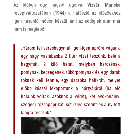
Az időben egy nagyot ugorva,
Vízvári Mariska
receptváltozatában (
1944
) a halászlé az előzőekhez
igen hasonló módon készül, ami az eddigiek után már
nem is meglepő:
„Három fej vereshagymát igen-igen apróra vágunk,
egy nagy vaslábasba 2 liter vizet teszünk, bele a
hagymát, 2 kiló halat, melyben harcsának,
pontynak, kecsegének, tükörpontynak és egy darab
toknak kell lennie, egy darabka halikrát, melyet
előbb késsel lekapartunk a hártyájáról (ha élő
halaink voltak, azoknak a vérét), két evőkanálnyi
szegedi rózsapaprikát, sót ízlés szerint és a nyitott
lángra tesszük.”