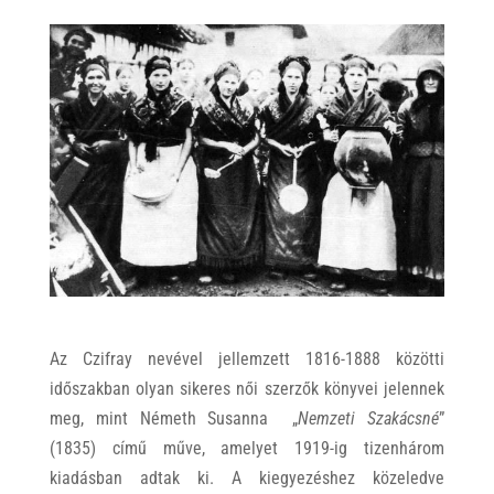
Az Czifray nevével jellemzett 1816-1888 közötti
időszakban olyan sikeres női szerzők könyvei jelennek
meg, mint Németh Susanna „
Nemzeti Szakácsné
”
(1835) című műve, amelyet 1919-ig tizenhárom
kiadásban adtak ki. A kiegyezéshez közeledve