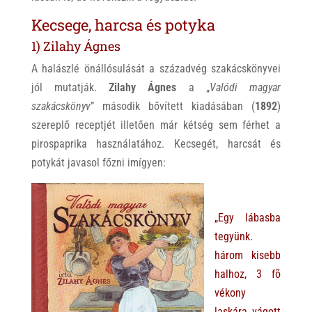
Kecsege, harcsa és potyka
1) Zilahy Ágnes
A halászlé önállósulását a századvég szakácskönyvei
jól mutatják.
Zilahy Ágnes
a „
Valódi magyar
szakácskönyv
” második bővített kiadásában (
1892
)
szereplő receptjét illetően már kétség sem férhet a
pirospaprika használatához. Kecsegét, harcsát és
potykát javasol főzni imígyen:
„Egy lábasba
tegyünk.
három kisebb
halhoz, 3 fõ
vékony
laskára vágott