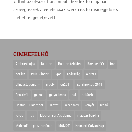
kattint az olvasó. Írásaimból idézetek formájában
szövegrészek átvétele csak szerző és forrásmegjelölés
mellett engedélyezett.
CIMKEFELHŐ
Ambrus Lajos
Balaton
Balaton-felvidék
Bocuse d'Or
bor
borász
Csíki Sándor
Eger
egészség
elhízás
elhízástudomány
Erdély
eu2011
EU Elnökség 2011
Fesztivál
gulyás
gulyásleves
hal
halászlé
Heston Blumenthal
Húsvét
karácsony
kenyér
lecsó
leves
liba
Magyar Bor Akadémia
magyar konyha
Molekuláris gasztronómia
MOMOT
Nemzeti Gulyás Nap