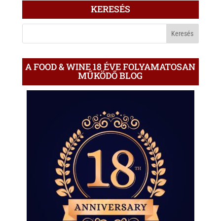
ÍRÁS
KERESÉS
A
BLOGON
A FOOD & WINE 18 ÉVE FOLYAMATOSAN
MŰKÖDŐ BLOG