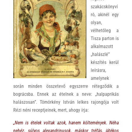
szakácskönyví
ró, akinél egy
olyan,
vélhetőleg a
Tisza parton is
alkalmazott
„halászlé”
készítés kerül
leírásra,
amelynek
során minden összetevő egyszerre rétegződik a
bográcsba. Ennek az ételnek a neve: „halpaprikás
halászosan”. Tömörkény István lelkes rajongója volt
Rézi néni receptjeinek, mert, ahogy írja:
„Nem is ételek voltak azok, hanem költemények. Néha
nehéz, súlyos alexandrinusok, máskor tréfás, játékos