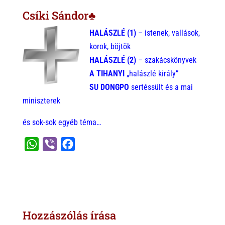
Csíki Sándor♣
H
ALÁSZLÉ (1)
– istenek, vallások,
korok, böjtök
HALÁSZLÉ (2)
– szakácskönyvek
A TIHANYI
„halászlé király”
SU DONGPO
sertéssült és a mai
miniszterek
és sok-sok egyéb téma…
W
V
F
h
i
a
a
b
c
t
e
e
s
r
b
Hozzászólás írása
A
o