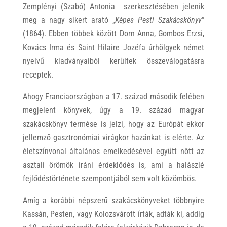
Zemplényi (Szabó) Antonia szerkesztésében jelenik
meg a nagy sikert arató „
Képes Pesti Szakácskönyv
”
(1864). Ebben többek között Dorn Anna, Gombos Erzsi,
Kovács Irma és Saint Hilaire Jozéfa úrhölgyek német
nyelvű kiadványaiból kerültek összeválogatásra
receptek.
Ahogy Franciaországban a 17. század második felében
megjelent könyvek, úgy a 19. század magyar
szakácskönyv termése is jelzi, hogy az Európát ekkor
jellemző gasztronómiai virágkor hazánkat is elérte. Az
életszínvonal általános emelkedésével együtt nőtt az
asztali örömök iráni érdeklődés is, ami a halászlé
fejlődéstörténete szempontjából sem volt közömbös.
Amíg a korábbi népszerű szakácskönyveket többnyire
Kassán, Pesten, vagy Kolozsvárott írták, adták ki, addig