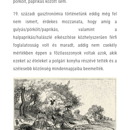
pörkölt, paprikás között sem.
19. századi gasztronómia történetünk eddig még fel
nem ismert, érdekes mozzanata, hogy amíg a
gulyás/pörkölt/paprikás, valamint a
halpaprikás/halászlé elkészítése közhelyszerűen férfi
foglalatosság volt és maradt, addig nem csekély
mértékben éppen a főzőasszonyok voltak azok, akik
ezeket az ételeket a polgári konyha részévé tették és a
szélesebb közönség mindennapjaiba beemelték.