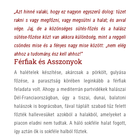
„Azt hinné valaki, hogy ez nagyon egyszerű dolog: tüzet
rakni s vagy megfőzni, vagy megsütni a halat; és avval
vége. Jaj, de a közönséges sütés-főzés és a halász
sütése-főzése közt van akkora különbség, mint a reggeli
csöndes mise és a fényes nagy mise között: „nem elég
ahhoz a tudomány, ész kell ahhoz!”
Férfiak és Asszonyok
A halételek készítése, akárcsak a pörkölt, gulyása
főzése, a parasztság körében leginkább a férfiak
feladata volt. Ahogy a mediterrán partvidékek halászai
Dél-Franciaországban, úgy a tiszai, dunai, balatoni
halászok is bográcsban, fával táplált szabad tűz felett
főzték hallevesüket azokból a halakból, amelyeket a
piacon eladni nem tudtak. A háló sokféle halat fogott,
így aztán ők is sokféle halból főztek.