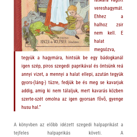
vereshagymát.
Ehhez a
halhoz zsir
nem kell. E
halat
megsózva,
tegyük a hagymára, hintsük be egy bádogkanál
igen szép, piros szegedi paprikával és öntsünk reá
annyi vizet, a mennyi a halat ellepi, azután tegyük
gyors-(láng-) tüzre, fedjük be és meg se kavarjuk
addig, amig ki nem tálaljuk, mert kavarás közben
szerte-szét omolna az igen gyorsan fõvõ, gyenge
husu hal.”
A könyvben az előbb idézett szegedi halpaprikást a
tejfeles halpaprikás követi. A