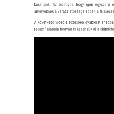
készítünk. Az bizonyos, hogy igen egyszerű 
amelyeknek a varázslatossága éppen a frissessé
A következő videó a főzésben gyakorlatlanabba
recept” alapján hogyan is készítsük el a chimichu