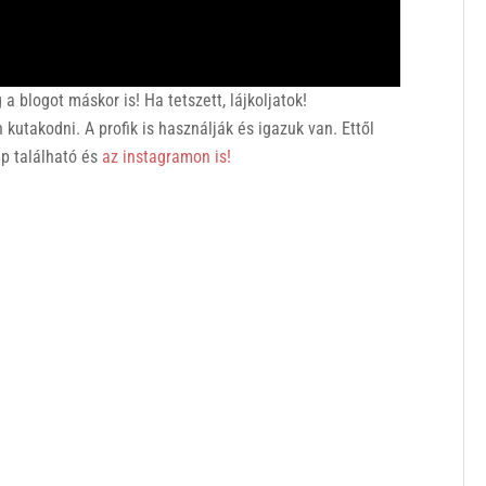
 blogot máskor is! Ha tetszett, lájkoljatok!
utakodni. A profik is használják és igazuk van. Ettől
p található és
az instagramon is!