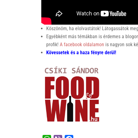
Köszönöm, ha elolvastátok! Látogassátok meg a
Egyébként más témákban is érdemes a blogon k
profik!
A facebook oldalamon
is nagyon sok ké
Kövessetek és a haza fényre derül!