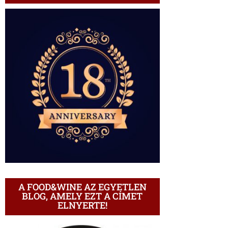
A FOOD&WINE AZ EGYETLEN
BLOG, AMELY EZT A CÍMET
ELNYERTE!