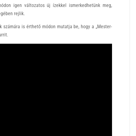
módon igen változatos új ízekkel ismerkedhetünk meg,
gében rejlik.
k számára is érthető módon mutatja be, hogy a „Mester-
rrit.