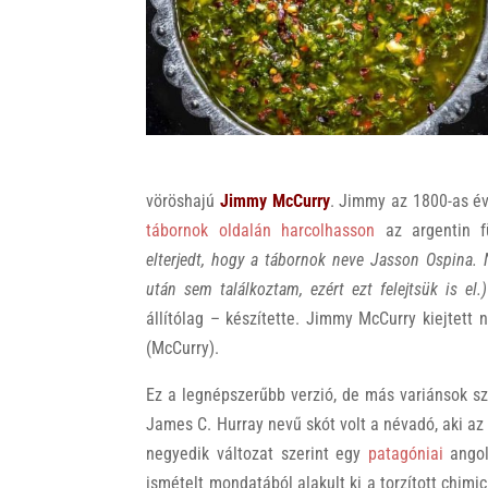
k
vöröshajú
Jimmy McCurry
. Jimmy az 1800-as év
tábornok oldalán harcolhasson
az argentin f
elterjedt, hogy a tábornok neve Jasson Ospina.
után sem találkoztam, ezért ezt felejtsük is el.)
állítólag – készítette. Jimmy McCurry kiejtett 
(McCurry).
Ez a legnépszerűbb verzió, de más variánsok s
James C. Hurray nevű skót volt a névadó, aki az
negyedik változat szerint egy
patagóniai
angol
ismételt mondatából alakult ki a torzított chim