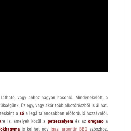
 látható, vagy ahhoz nagyon hasonló. Mindenekelőtt, a
ükségünk. Ez egy, vagy akár több alkotórészből is állhat.
ítésként a
só
a legáltalánosabban előforduló hozzávalói.
k
re is, amelyek közül a
petrezselyem
és az
oregano
a
fokhagyma
is kellhet egy
igazi argentin BBQ
szószhoz.