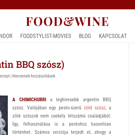
ÁNDOR
FOODSTYLIST-MOVIES
BLOG
KAPCSOLAT
in BBQ szósz)
Recept
|
Nincsenek hozzászólások
A CHIMICHURRI
a leghíresebb argentin BBQ
szósz. Valójában egy pesto-szerű
zöld szósz
, a
zöld szószok nem csekély létszámú családjából.
Így, felhasználása is a pestohoz hasonlóan
történhet. Számos verziója terjedt el, ahogy a