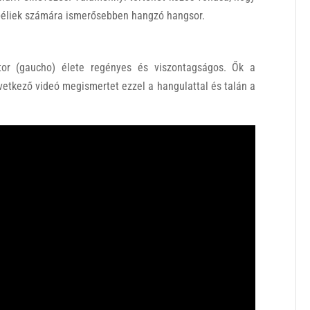
lybéliek számára ismerősebben hangzó hangsor.
tor (gaucho) élete regényes és viszontagságos. Ők a
etkező videó megismertet ezzel a hangulattal és talán a