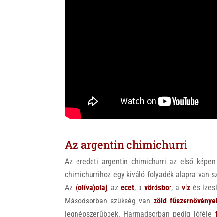
Az argentin chimichurri
Az eredeti argentin chimichurri az első képen
chimichurrihoz egy kiváló folyadék alapra van sz
Az
(olíva)olaj
, az
ecet
, a
vörösbor
, a
víz
és ízes
Másodsorban szükség van
zöld fűszernövénye
legnépszerűbbek. Harmadsorban pedig jóféle