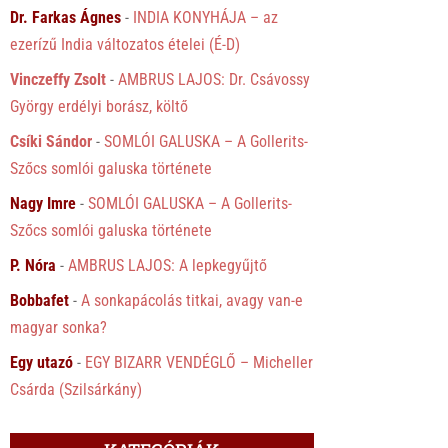
Dr. Farkas Ágnes
-
INDIA KONYHÁJA – az
ezerízű India változatos ételei (É-D)
Vinczeffy Zsolt
-
AMBRUS LAJOS: Dr. Csávossy
György erdélyi borász, költő
Csíki Sándor
-
SOMLÓI GALUSKA – A Gollerits-
Szőcs somlói galuska története
Nagy Imre
-
SOMLÓI GALUSKA – A Gollerits-
Szőcs somlói galuska története
P. Nóra
-
AMBRUS LAJOS: A lepkegyűjtő
Bobbafet
-
A sonkapácolás titkai, avagy van-e
magyar sonka?
Egy utazó
-
EGY BIZARR VENDÉGLŐ – Micheller
Csárda (Szilsárkány)