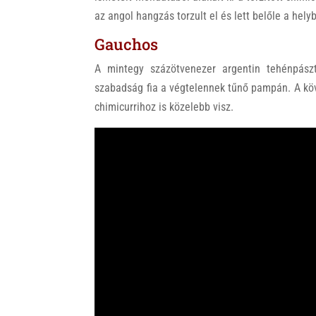
az angol hangzás torzult el és lett belőle a he
Gauchos
A mintegy százötvenezer argentin tehénpász
szabadság fia a végtelennek tűnő pampán. A köv
chimicurrihoz is közelebb visz.