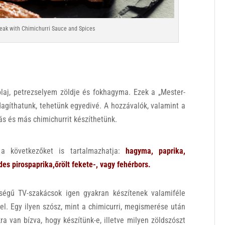
ak with Chimichurri Sauce and Spices
olaj, petrezselyem zöldje és fokhagyma. Ezek a „Mester-
dagíthatunk, tehetünk egyedivé. A hozzávalók, valamint a
ás és más chimichurrit készíthetünk.
 a következőket is tartalmazhatja:
hagyma, paprika,
es pirospaprika,őrölt fekete-, vagy fehérbors.
ségű TV-szakácsok igen gyakran készítenek valamiféle
el. Egy ilyen szósz, mint a chimicurri, megismerése után
ra van bízva, hogy készítünk-e, illetve milyen zöldszószt