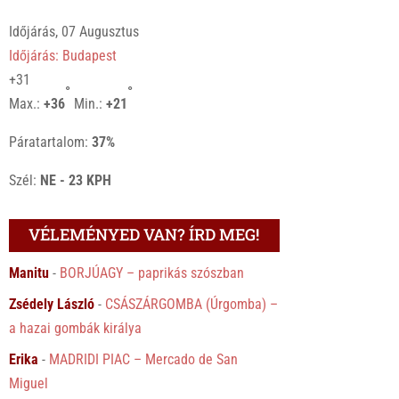
Időjárás, 07 Augusztus
Időjárás: Budapest
+
31
°
°
Max.:
+
36
Min.:
+
21
Páratartalom:
37%
Szél:
NE - 23 KPH
VÉLEMÉNYED VAN? ÍRD MEG!
Manitu
-
BORJÚAGY – paprikás szószban
Zsédely László
-
CSÁSZÁRGOMBA (Úrgomba) –
a hazai gombák királya
Erika
-
MADRIDI PIAC – Mercado de San
Miguel