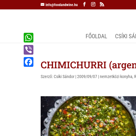
info@foodandwine.hu
FŐOLDAL
CSÍKI S
W
h
V
CHIMICHURRI (argent
a
i
F
t
Szerző:
Csíki Sándor
|
2009/09/07
|
nemzetközi konyha
,
b
a
s
e
c
A
r
e
p
b
p
o
o