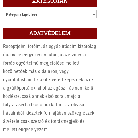
KATEGÓRIÁK
KATEGÓRIÁK
ADATVÉDELEM
Receptjeim, fotóim, és egyéb írásaim kizárólag
írásos beleegyezésem után, a szerző és a
forrás egyértelmű megjelölése mellett
közölhetőek más oldalakon, vagy
nyomtatásban. Ez alól kivételt képeznek azok
a gyűjtőportálok, ahol az egész írás nem kerül
közlésre, csak annak első sorai, majd a
folytatásért a blogomra kattint az olvasó.
Írásaimból idézetek formájában szövegrészek
átvétele csak szerző és forrásmegjelölés
mellett engedélyezett.