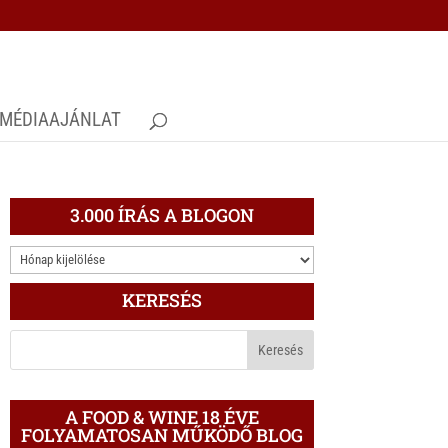
MÉDIAAJÁNLAT
3.000 ÍRÁS A BLOGON
3.000
ÍRÁS
KERESÉS
A
BLOGON
A FOOD & WINE 18 ÉVE
FOLYAMATOSAN MŰKÖDŐ BLOG