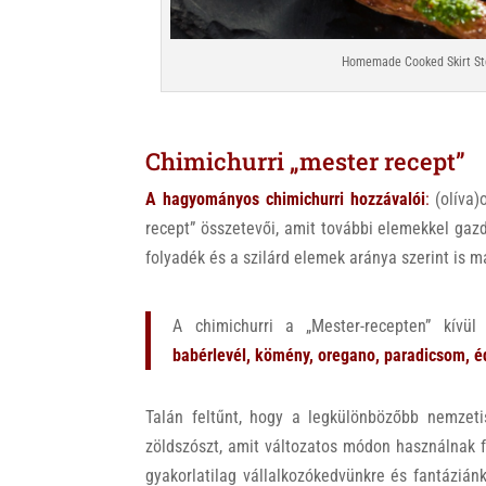
Homemade Cooked Skirt Ste
Chimichurri „mester recept”
A hagyományos chimichurri hozzávalói
:
(olíva)
recept” összetevői, amit további elemekkel gaz
folyadék és a szilárd elemek aránya szerint is m
A chimichurri a „Mester-recepten” kívül
babérlevél, kömény, oregano, paradicsom, éd
Talán feltűnt, hogy a legkülönbözőbb nemzeti
zöldszószt, amit változatos módon használnak f
gyakorlatilag vállalkozókedvünkre és fantáziánk