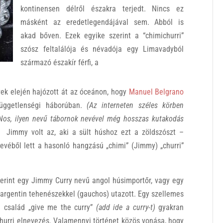
kontinensen délről északra terjedt. Nincs ez
másként az eredetlegendájával sem. Abból is
akad bőven. Ezek egyike szerint a “chimichurri”
szósz feltalálója és névadója egy Limavadyból
származó északír férfi, a
ek elején hajózott át az óceánon, hogy
Manuel Belgrano
üggetlenségi háborúban.
(Az interneten széles körben
 Nos, ilyen nevű tábornok nevével még hosszas kutakodás
Jimmy volt az, aki a sült húshoz ezt a zöldszószt –
nevéből lett a hasonló hangzású „chimi” (Jimmy) „churri”
zerint egy Jimmy Curry nevű angol húsimportőr, vagy egy
 argentin tehenészekkel (gauchos) utazott. Egy szellemes
 család „give me the curry”
(add ide a curry-t)
gyakran
ichurri elnevezés. Valamennyi történet közös vonása, hogy