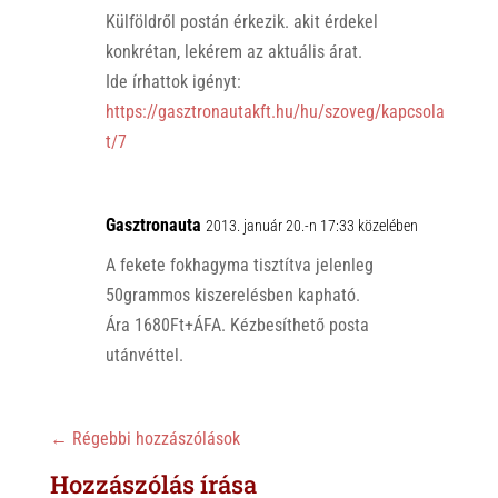
Külföldről postán érkezik. akit érdekel
konkrétan, lekérem az aktuális árat.
Ide írhattok igényt:
https://gasztronautakft.hu/hu/szoveg/kapcsola
t/7
Gasztronauta
2013. január 20.-n 17:33 közelében
A fekete fokhagyma tisztítva jelenleg
50grammos kiszerelésben kapható.
Ára 1680Ft+ÁFA. Kézbesíthető posta
utánvéttel.
←
Régebbi hozzászólások
Hozzászólás írása