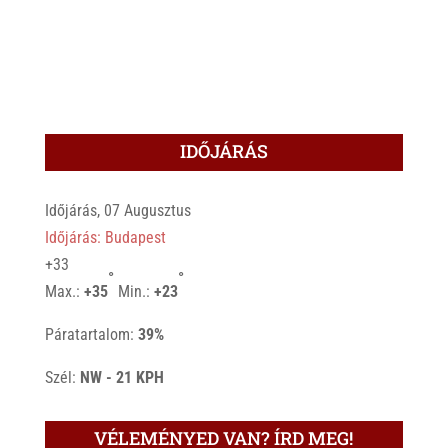
IDŐJÁRÁS
Időjárás, 07 Augusztus
Időjárás: Budapest
+
33
°
°
Max.:
+
35
Min.:
+
23
Páratartalom:
39%
Szél:
NW - 21 KPH
VÉLEMÉNYED VAN? ÍRD MEG!