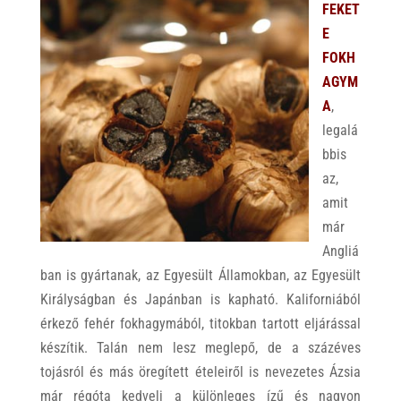
FEKET
E
FOKH
AGYM
A
,
legalá
bbis
az,
amit
már
Angliá
ban is gyártanak, az Egyesült Államokban, az Egyesült
Királyságban és Japánban is kapható. Kaliforniából
érkező fehér fokhagymából, titokban tartott eljárással
készítik. Talán nem lesz meglepő, de a százéves
tojásról és más öregített ételeiről is nevezetes Ázsia
már régóta kedveli a különleges ízű és nagyon