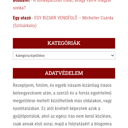
Bobbafet
-
A sonkapácolás titkai, avagy van-e magyar
sonka?
Egy utazó
-
EGY BIZARR VENDÉGLŐ – Micheller Csárda
(Szilsárkány)
KATEGÓRIÁK
KATEGÓRIÁK
ADATVÉDELEM
Receptjeim, fotóim, és egyéb írásaim kizárólag írásos
beleegyezésem után, a szerző és a forrás egyértelmű
megjelölése mellett közölhetőek más oldalakon, vagy
nyomtatásban. Ez alól kivételt képeznek azok a
gyűjtőportálok, ahol az egész írás nem kerül közlésre,
csak annak első sorai, majd a folytatásért a blogomra