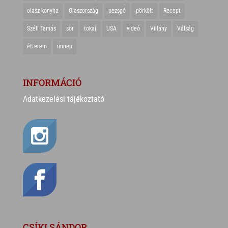
olasz konyha
Olaszország
pezsgő
pörkölt
Recept
Széll Tamás
sör
tokaj
USA
videó
Villány
Válság
étterem
ünnep
INFORMÁCIÓ
Adatkezelési tájékoztató
CSÍKI SÁNDOR