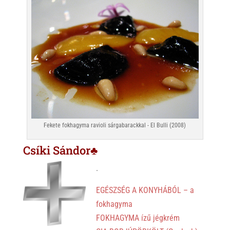
Fekete fokhagyma ravioli sárgabarackkal - El Bulli (2008)
Csíki Sándor♣
.
EGÉSZSÉG A KONYHÁBÓL – a
fokhagyma
FOKHAGYMA ízű jégkrém