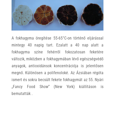
A fokhagyma öregítése 55-65°C-on történő eljárással
mintegy 40 napig tart.
Ezalatt a 40 nap alatt a
fokhagyma színe fehérről fokozatosan feketére
változik, miközben a fokhagymában lévő egészségvédő
anyagok, antioxidánsok koncentrációja is jelentősen
megnő. Különösen a polifenoloké. Az Ázsiában régóta
ismert és sokra becsült fekete fokhagymát az 55. Nyári
„Fancy Food Show” (New York) kiállításon is
bemutatták .