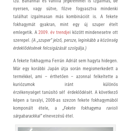
ízű. Banánnal és vanília jégkrémmel is izgalmas, de
nyersen, vagy sütve, főzve fogyasztva mindenki
találhat izgalmasan más kombinációt is. A fekete
fokhagymát gyakran, mint egy új szuper ételt
emlegetik. A
2009. év trendje
i között mindenesetre ott
szerepel.
(A „szuper” jelző, persze, leginkább a közönség
érdeklődésének felcsigázását szolgálja.)
A fekete fokhagyma Ferrán Adriát sem hagyta hidegen.
Már egy korábbi Japán útja során megismerkedett a
termékkel, ami – érthetően – azonnal felkeltette a
kuriózumok iránt különös
érzékenységet tanúsító séf érdeklődését. A következő
képen a tavalyi, 2008-as szezon fekete fokhagymából
komponált étele, a „
Fekete fokhagyma ravioli
sárgabarackkal”
elnevezésű étel.