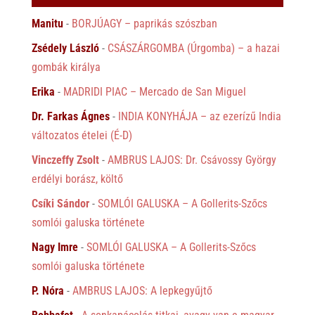
Manitu
-
BORJÚAGY – paprikás szószban
Zsédely László
-
CSÁSZÁRGOMBA (Úrgomba) – a hazai
gombák királya
Erika
-
MADRIDI PIAC – Mercado de San Miguel
Dr. Farkas Ágnes
-
INDIA KONYHÁJA – az ezerízű India
változatos ételei (É-D)
Vinczeffy Zsolt
-
AMBRUS LAJOS: Dr. Csávossy György
erdélyi borász, költő
Csíki Sándor
-
SOMLÓI GALUSKA – A Gollerits-Szőcs
somlói galuska története
Nagy Imre
-
SOMLÓI GALUSKA – A Gollerits-Szőcs
somlói galuska története
P. Nóra
-
AMBRUS LAJOS: A lepkegyűjtő