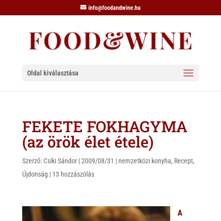
info@foodandwine.hu
Oldal kiválasztása
FEKETE FOKHAGYMA
(az örök élet étele)
Szerző:
Csíki Sándor
|
2009/08/31
|
nemzetközi konyha
,
Recept
,
Újdonság
|
13 hozzászólás
A