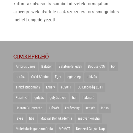
kattint az olvasó. Írásaimból idézetek formájában
szövegrészek átvétele csak szerző és forrásmegjelölés
mellett engedélyezett.
CIMKEFELHŐ
Ambrus Lajos
Balaton
Balaton-felvidék
Bocuse d'Or
bor
borász
Csíki Sándor
Eger
egészség
elhízás
elhízástudomány
Erdély
eu2011
EU Elnökség 2011
Fesztivál
gulyás
gulyásleves
hal
halászlé
Heston Blumenthal
Húsvét
karácsony
kenyér
lecsó
leves
liba
Magyar Bor Akadémia
magyar konyha
Molekuláris gasztronómia
MOMOT
Nemzeti Gulyás Nap