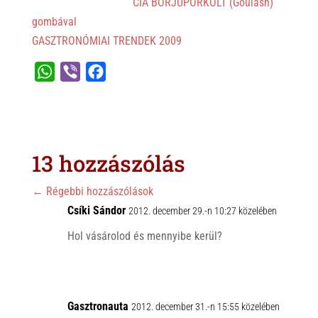
CIA BORJÚPÖRKÖLT (Goulash)
gombával
GASZTRONÓMIAI TRENDEK 2009
W
V
F
h
i
a
a
b
c
t
e
e
s
r
b
13 hozzászólás
A
o
p
o
←
Régebbi hozzászólások
p
Csíki Sándor
k
2012. december 29.-n 10:27 közelében
Hol vásárolod és mennyibe kerül?
Gasztronauta
2012. december 31.-n 15:55 közelében