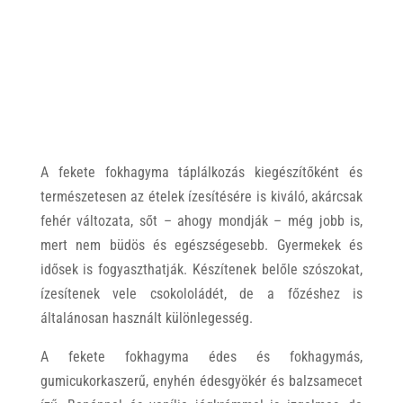
A fekete fokhagyma táplálkozás kiegészítőként és
természetesen az ételek ízesítésére is kiváló, akárcsak
fehér változata, sőt – ahogy mondják – még jobb is,
mert nem büdös és egészségesebb. Gyermekek és
idősek is fogyaszthatják. Készítenek belőle szószokat,
ízesítenek vele csokololádét, de a főzéshez is
általánosan használt különlegesség.
A fekete fokhagyma édes és fokhagymás,
gumicukorkaszerű, enyhén édesgyökér és balzsamecet