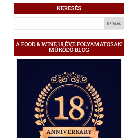
ÍRÁS
KERESÉS
A
BLOGON
A FOOD & WINE 18 ÉVE FOLYAMATOSAN
MŰKÖDŐ BLOG