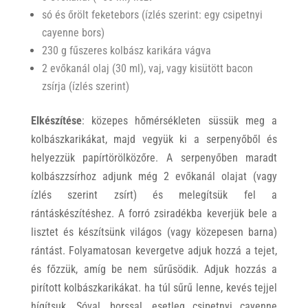
só és őrölt feketebors (ízlés szerint: egy csipetnyi
cayenne bors)
230 g fűszeres kolbász karikára vágva
2 evőkanál olaj (30 ml), vaj, vagy kisütött bacon
zsírja (ízlés szerint)
Elkészítése
: közepes hőmérsékleten süssük meg a
kolbászkarikákat, majd vegyük ki a serpenyőből és
helyezzük papírtörölközőre. A serpenyőben maradt
kolbászzsírhoz adjunk még 2 evőkanál olajat (vagy
ízlés szerint zsírt) és melegítsük fel a
rántáskészítéshez. A forró zsiradékba keverjük bele a
lisztet és készítsünk világos (vagy közepesen barna)
rántást. Folyamatosan kevergetve adjuk hozzá a tejet,
és főzzük, amíg be nem sűrűsödik. Adjuk hozzás a
pirított kolbászkarikákat. ha túl sűrű lenne, kevés tejjel
hígítsuk. Sóval, borssal, esetleg csipetnyi cayenne