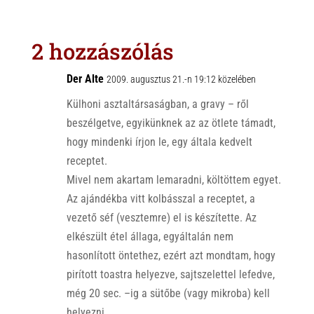
t
e
e
s
r
b
2 hozzászólás
A
o
p
o
Der Alte
2009. augusztus 21.-n 19:12 közelében
p
k
Külhoni asztaltársaságban, a gravy – ről
beszélgetve, egyikünknek az az ötlete támadt,
hogy mindenki írjon le, egy általa kedvelt
receptet.
Mivel nem akartam lemaradni, költöttem egyet.
Az ajándékba vitt kolbásszal a receptet, a
vezető séf (vesztemre) el is készítette. Az
elkészült étel állaga, egyáltalán nem
hasonlított öntethez, ezért azt mondtam, hogy
pirított toastra helyezve, sajtszelettel lefedve,
még 20 sec. –ig a sütőbe (vagy mikroba) kell
helyezni.