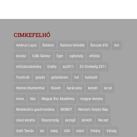
CIMKEFELHŐ
Ambrus Lajos
Balaton
Balaton-felvidék
Bocuse d'Or
bor
borász
Csíki Sándor
Eger
egészség
elhízás
elhízástudomány
Erdély
eu2011
EU Elnökség 2011
Fesztivál
gulyás
gulyásleves
hal
halászlé
Heston Blumenthal
Húsvét
karácsony
kenyér
lecsó
leves
liba
Magyar Bor Akadémia
magyar konyha
Molekuláris gasztronómia
MOMOT
Nemzeti Gulyás Nap
olasz konyha
Olaszország
pezsgő
pörkölt
Recept
Széll Tamás
sör
tokaj
USA
videó
Villány
Válság