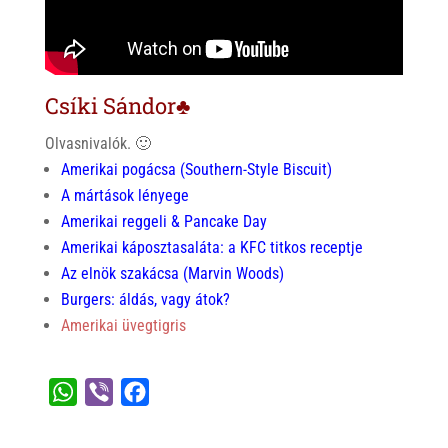
Csíki Sándor♣
Olvasnivalók. 🙂
Amerikai pogácsa (Southern-Style Biscuit)
A mártások lényege
Amerikai reggeli & Pancake Day
Amerikai káposztasaláta: a KFC titkos receptje
Az elnök szakácsa (Marvin Woods)
Burgers: áldás, vagy átok?
Amerikai üvegtigris
W
V
F
h
i
a
a
b
c