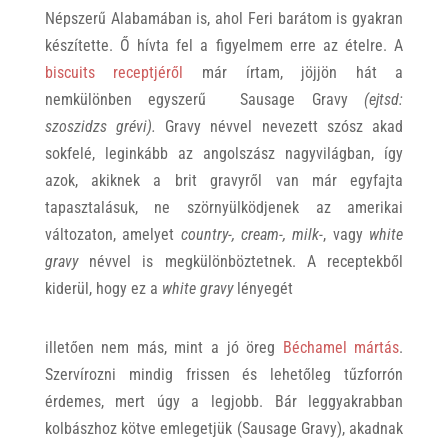
Népszerű Alabamában is, ahol Feri barátom is gyakran
készítette. Ő hívta fel a figyelmem erre az ételre. A
biscuits receptjéről
már írtam, jöjjön hát a
nemkülönben egyszerű Sausage Gravy
(ejtsd:
szoszidzs grévi).
Gravy névvel nevezett szósz akad
sokfelé, leginkább az angolszász nagyvilágban, így
azok, akiknek a brit gravyről van már egyfajta
tapasztalásuk, ne szörnyülködjenek az amerikai
változaton, amelyet
country-, cream-, milk-
, vagy
white
gravy
névvel is megkülönböztetnek. A receptekből
kiderül, hogy ez a
white gravy
lényegét
illetően nem más, mint a jó öreg
Béchamel mártás
.
Szervírozni mindig frissen és lehetőleg tűzforrón
érdemes, mert úgy a legjobb. Bár leggyakrabban
kolbászhoz kötve emlegetjük (Sausage Gravy), akadnak