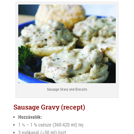
Sausage Gravy and Biscuits
Sausage Gravy (recept)
Hozzávalók:
1 ½ – 1 ¾ csésze (360-420 ml) tej
3 evőkanál (~50 ml) liszt