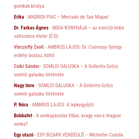
gombák királya
Erika
-
MADRIDI PIAC – Mercado de San Miguel
Dr. Farkas Ágnes
-
INDIA KONYHÁJA – az ezerízű India
változatos ételei (É-D)
Vinczeffy Zsolt
-
AMBRUS LAJOS: Dr. Csávossy György
erdélyi borász, költő
Csíki Sándor
-
SOMLÓI GALUSKA – A Gollerits-Szőcs
somlói galuska története
Nagy Imre
-
SOMLÓI GALUSKA – A Gollerits-Szőcs
somlói galuska története
P. Nóra
-
AMBRUS LAJOS: A lepkegyűjtő
Bobbafet
-
A sonkapácolás titkai, avagy van-e magyar
sonka?
Egy utazó
-
EGY BIZARR VENDÉGLŐ – Micheller Csárda