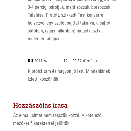
3-4 percig, pároljuk, majd sózzuk, borsozzuk.
Tálalása: Pirított, szikkadt Tast kenyérre
helyezve, egy szelet sajttal takarva, a sajtot
sütőben, (vagy mikróban) megolvasztva,
melegen tálaljuk.
KG
2011. szeptember 12.-n 09:57 közelében
Kipróbáltam és nagyon jó lett. Mindenkinek
ízlett, köszönjük.
Hozzászólás írása
Az e-mail címet nem tesszük közzé.
A kötelező
mezőket
*
karakterrel jelöltük