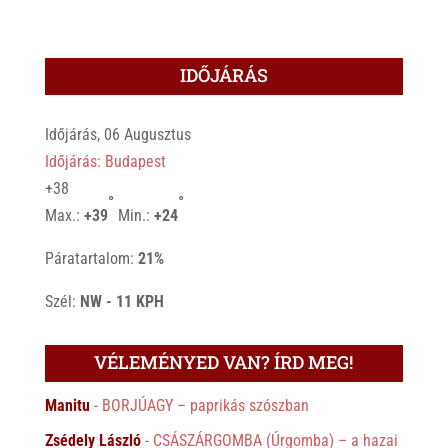
IDŐJÁRÁS
Időjárás, 06 Augusztus
Időjárás: Budapest
+
38
°
°
Max.:
+
39
Min.:
+
24
Páratartalom:
21%
Szél:
NW - 11 KPH
VÉLEMÉNYED VAN? ÍRD MEG!
Manitu
-
BORJÚAGY – paprikás szószban
Zsédely László
-
CSÁSZÁRGOMBA (Úrgomba) – a hazai