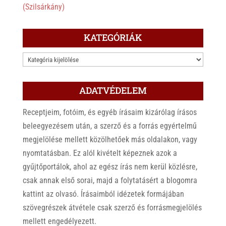
(Szilsárkány)
KATEGÓRIÁK
KATEGÓRIÁK
ADATVÉDELEM
Receptjeim, fotóim, és egyéb írásaim kizárólag írásos
beleegyezésem után, a szerző és a forrás egyértelmű
megjelölése mellett közölhetőek más oldalakon, vagy
nyomtatásban. Ez alól kivételt képeznek azok a
gyűjtőportálok, ahol az egész írás nem kerül közlésre,
csak annak első sorai, majd a folytatásért a blogomra
kattint az olvasó. Írásaimból idézetek formájában
szövegrészek átvétele csak szerző és forrásmegjelölés
mellett engedélyezett.