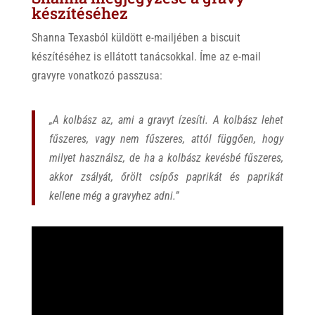
készítéséhez
Shanna Texasból küldött e-mailjében a biscuit
készítéséhez is ellátott tanácsokkal. Íme az e-mail
gravyre vonatkozó passzusa:
„A kolbász az, ami a gravyt ízesíti. A kolbász lehet
fűszeres, vagy nem fűszeres, attól függően, hogy
milyet használsz, de ha a kolbász kevésbé fűszeres,
akkor zsályát, őrölt csípős paprikát és paprikát
kellene még a gravyhez adni.”