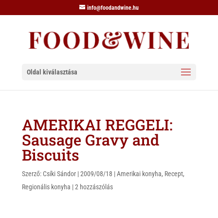
info@foodandwine.hu
Oldal kiválasztása
AMERIKAI REGGELI:
Sausage Gravy and
Biscuits
Szerző:
Csíki Sándor
|
2009/08/18
|
Amerikai konyha
,
Recept
,
Regionális konyha
|
2 hozzászólás