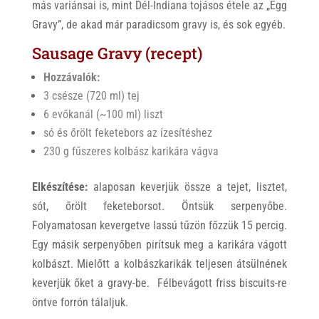
más variánsai is, mint Dél-Indiana tojásos étele az „Egg
Gravy”, de akad már paradicsom gravy is, és sok egyéb.
Sausage Gravy (recept)
Hozzávalók:
3 csésze (720 ml) tej
6 evőkanál (~100 ml) liszt
só és őrölt feketebors az ízesítéshez
230 g fűszeres kolbász karikára vágva
Elkészítése:
alaposan keverjük össze a tejet, lisztet,
sót, őrölt feketeborsot. Öntsük serpenyőbe.
Folyamatosan kevergetve lassú tűzön főzzük 15 percig.
Egy másik serpenyőben pirítsuk meg a karikára vágott
kolbászt. Mielőtt a kolbászkarikák teljesen átsülnének
keverjük őket a gravy-be. Félbevágott friss biscuits-re
öntve forrón tálaljuk.