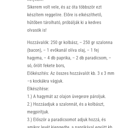
Sikerem volt vele, és az óta többször ezt
készítem reggelire. Előre is elkészíthető,
hűtőben tárolható, próbálják ki a kedves
olvasók is!
Hozzávalók: 250 gr kolbász, – 250 gr szalonna
(bacon), – 1 evőkanál olíva olaj, – 1 fej
hagyma, – 4 db paprika, – 2 db paradicsom, –
só, őrölt fekete bors,
Előkészítés: Az összes hozzávalót kb. 3 x 3 mm
–s kockákra vágjuk.
Elkészítése:
1.) A hagymát az olajon üvegesre pároljuk.
2.) Hozzáadjuk a szalonnát, és a kolbászt,
megpirítjuk.
3.) Először a paradicsomot adjuk hozzá, és
amikor levét kiengedte, a paprikával együtt kb.