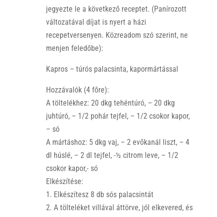
jegyezte le a következő receptet. (Panírozott
változatával díjat is nyert a házi
recepetversenyen. Közreadom szó szerint, ne
menjen feledőbe):
Kapros – túrós palacsinta, kapormártással
Hozzávalók (4 főre):
A töltelékhez: 20 dkg tehéntúró, – 20 dkg
juhtúró, – 1/2 pohár tejfel, – 1/2 csokor kapor,
– só
A mártáshoz: 5 dkg vaj, – 2 evőkanál liszt, – 4
dl húslé, – 2 dl tejfel, -½ citrom leve, – 1/2
csokor kapor,- só
Elkészítése:
1. Elkészítesz 8 db sós palacsintát
2. A tölteléket villával áttörve, jól elkevered, és