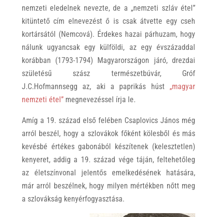
nemzeti eledelnek nevezte, de a „nemzeti szláv étel”
kitüntető cím elnevezést ő is csak átvette egy cseh
kortársától (Nemcová). Érdekes hazai párhuzam, hogy
nálunk ugyancsak egy külföldi, az egy évszázaddal
korábban (1793-1794) Magyarországon járó, drezdai
születésű szász természetbúvár, Gróf
J.C.Hofmannsegg az, aki a paprikás húst
„magyar
nemzeti étel”
megnevezéssel írja le.
Amíg a 19. század első felében Csaplovics János még
arról beszél, hogy a szlovákok főként kölesből és más
kevésbé értékes gabonából készítenek (kelesztetlen)
kenyeret, addig a 19. század vége táján, feltehetőleg
az életszínvonal jelentős emelkedésének hatására,
már arról beszélnek, hogy milyen mértékben nőtt meg
a szlovákság kenyérfogyasztása.