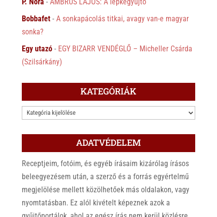
P. Nóra
-
AMBRUS LAJOS: A lepkegyűjtő
Bobbafet
-
A sonkapácolás titkai, avagy van-e magyar
sonka?
Egy utazó
-
EGY BIZARR VENDÉGLŐ – Micheller Csárda
(Szilsárkány)
KATEGÓRIÁK
KATEGÓRIÁK
ADATVÉDELEM
Receptjeim, fotóim, és egyéb írásaim kizárólag írásos
beleegyezésem után, a szerző és a forrás egyértelmű
megjelölése mellett közölhetőek más oldalakon, vagy
nyomtatásban. Ez alól kivételt képeznek azok a
gyűjtőportálok, ahol az egész írás nem kerül közlésre,