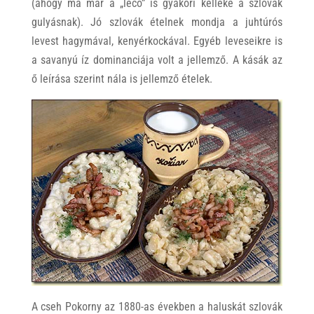
(ahogy ma már a „lečo” is gyakori kelléke a szlovák
gulyásnak). Jó szlovák ételnek mondja a juhtúrós
levest hagymával, kenyérkockával. Egyéb leveseikre is
a savanyú íz dominanciája volt a jellemző. A kásák az
ő leírása szerint nála is jellemző ételek.
A cseh Pokorny az 1880-as években a haluskát szlovák