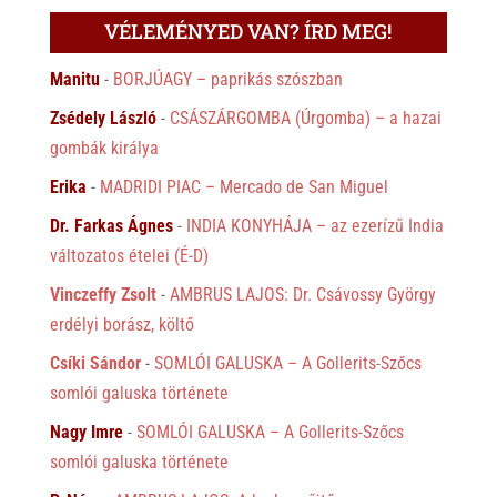
VÉLEMÉNYED VAN? ÍRD MEG!
Manitu
-
BORJÚAGY – paprikás szószban
Zsédely László
-
CSÁSZÁRGOMBA (Úrgomba) – a hazai
gombák királya
Erika
-
MADRIDI PIAC – Mercado de San Miguel
Dr. Farkas Ágnes
-
INDIA KONYHÁJA – az ezerízű India
változatos ételei (É-D)
Vinczeffy Zsolt
-
AMBRUS LAJOS: Dr. Csávossy György
erdélyi borász, költő
Csíki Sándor
-
SOMLÓI GALUSKA – A Gollerits-Szőcs
somlói galuska története
Nagy Imre
-
SOMLÓI GALUSKA – A Gollerits-Szőcs
somlói galuska története