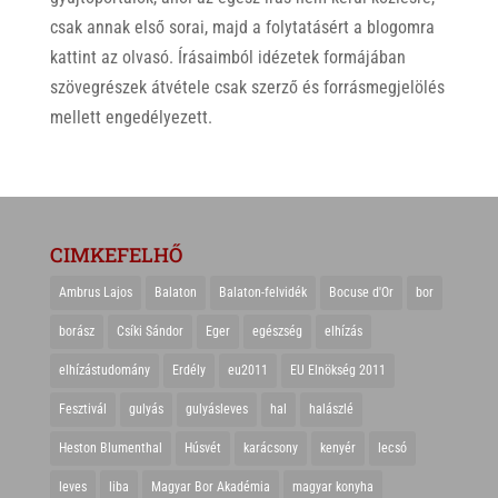
csak annak első sorai, majd a folytatásért a blogomra
kattint az olvasó. Írásaimból idézetek formájában
szövegrészek átvétele csak szerző és forrásmegjelölés
mellett engedélyezett.
CIMKEFELHŐ
Ambrus Lajos
Balaton
Balaton-felvidék
Bocuse d'Or
bor
borász
Csíki Sándor
Eger
egészség
elhízás
elhízástudomány
Erdély
eu2011
EU Elnökség 2011
Fesztivál
gulyás
gulyásleves
hal
halászlé
Heston Blumenthal
Húsvét
karácsony
kenyér
lecsó
leves
liba
Magyar Bor Akadémia
magyar konyha