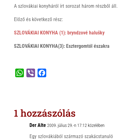
A szlovákiai konyháról írt sorozat három részből áll.
Előző és következő rész:
SZLOVÁKIAI KONYHA (1): bryndzové halušky
SZLOVÁKIAI KONYHA(3): Esztergomtól északra
W
V
F
h
i
a
a
b
c
t
e
e
s
r
b
1 hozzászólás
A
o
p
o
Der Alte
2009. július 29.-n 17:12 közelében
p
k
Egy szlovákiából származó szakácstanuló