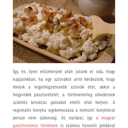
Így, és ilyen előzmények után jutunk el oda, hogy
napjainkban, ha egy szlovákot arról kérdezünk, hogy
melyik a legjellegzetesebb szlovák étel, akkor a
hegyvidék pásztorételét, a történelmileg sihedernek
számító brindzás galuskát említi első helyen. A
regionális konyha egybemosása a nemzeti konyhával
persze nem újdonság. Az európai, így
a magyar
gasztronómia története
is számos hasonló példával