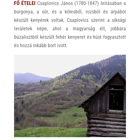
FŐ ÉTELEI
Csaplovics János (1780-1847) leírásában a
burgonya, a sör, és a kölesből, rozsból és árpából
készült kenyérek voltak. Csaplovics szerint a síksági
területek népe, ahol a magyarság élt, jobbára
búzalisztből készült fehér kenyeret és húst fogyasztott
és hozzá inkább bort ivott.