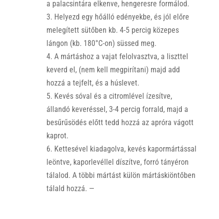
a palacsintára elkenve, hengeresre formálod.
3. Helyezd egy hőálló edényekbe, és jól előre
melegített sütőben kb. 4-5 percig közepes
lángon (kb. 180°C-on) süssed meg.
4. A mártáshoz a vajat felolvasztva, a liszttel
keverd el, (nem kell megpirítani) majd add
hozzá a tejfelt, és a húslevet.
5. Kevés sóval és a citromlével ízesítve,
állandó keveréssel, 3-4 percig forrald, majd a
besűrűsödés előtt tedd hozzá az apróra vágott
kaprot.
6. Kettesével kiadagolva, kevés kapormártással
leöntve, kaporlevéllel díszítve, forró tányéron
tálalod. A többi mártást külön mártáskiöntőben
tálald hozzá. —