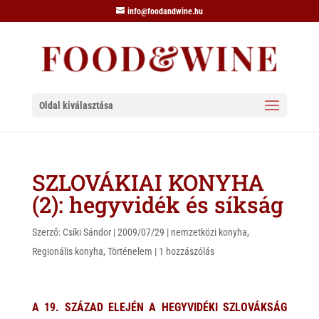
info@foodandwine.hu
Oldal kiválasztása
SZLOVÁKIAI KONYHA
(2): hegyvidék és síkság
Szerző:
Csíki Sándor
|
2009/07/29
|
nemzetközi konyha
,
Regionális konyha
,
Történelem
|
1 hozzászólás
A 19. SZÁZAD ELEJÉN A HEGYVIDÉKI SZLOVÁKSÁG