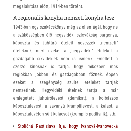
megalakítása előtt, 1914-ben történt.
A regionális konyha nemzeti konyha lesz
1943-ban egy szakácskönyv még az ellen ágál, hogy ne
a szűkösségben élő hegyvidéki szlovákság burgonya,
káposzta és juhtúró ételeit nevezzék „nemzeti”
ételeknek, mert ezeket a „hegyvidéki” ételeket a
gazdagabb síkvidékiek nem is ismerik. Emellett a
szerző kínosnak is tartja, hogy miközben más
régiókban jobban és gazdagabban főznek, éppen
ezeket a szegénység szülte ételeket tartják
nemzetinek. Hegyvidéki ételnek tartja a már
emlegetett juhtúrólevest (demikat), a kolbászos
káposztalevest, a savanyú krumplilevest, a kulast, a
káposztalevélen sült kalácsot (krumplis podlisník), stb.
Stoličná Rastislava írja, hogy Ivanová-Ivanovecká