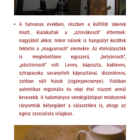
A hatvanas években, részben a külföldi sikerek
miatt, kialakultak a „szlovákosch” éttermek:
nagyjából akkor, mikor nálunk is hangsúlyt kezdtek
fektetni a „magyarosch” elemekre. Az ételválaszték
is meglehetősen egyszerű, „betyárosch”,
„pásztorosch” volt. Leves, káposzta, bableves,
sztrapacska savanyított káposztával, disznótoros,
zsírban sült húsok (cigánypecsenye). Valóban
autentikus regionális és népi étel viszont annál
kevesebb. A tudományos vendéglátóipari módszerek
rányomták bélyegüket a választékra is, ahogy az
egész szocialista világban.