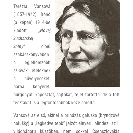
Terézia Vansová
(1857-1942) írónő
(a képen) 1914-be
kiadott
„Novej
kuchárskej
knihy”
című
szakácskönyvében
a legjellemzőbb
szlovák ételeknek
a hüvelyeseket,
barna kenyeret,
burgonyát, káposztát, sajtokat, tejet tartotta, de a főtt
tésztákat is a legfontosabbak közé sorolta.
Vansová az első, akinél a brindzás galuska (bryndzové
halušky) a „legkedveltebb” jelzőt elnyeri. Mindez az I.
világháború küszöbén, nem sokkal Csehszlovákia