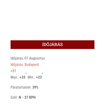
IDŐJÁRÁS
Időjárás, 07 Augusztus
Időjárás: Budapest
+
31
°
°
Max.:
+
33
Min.:
+
23
Páratartalom:
39%
Szél:
N - 27 KPH