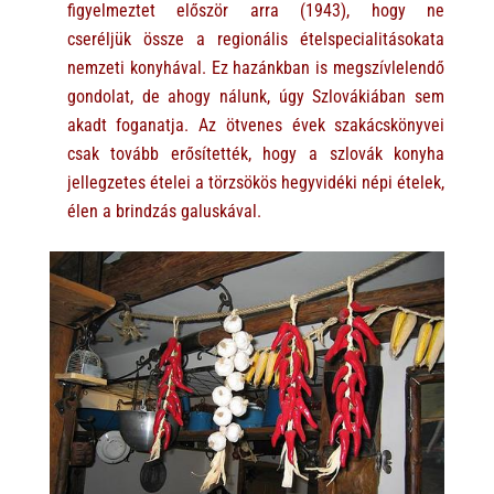
figyelmeztet először arra (1943), hogy ne
cseréljük össze a regionális ételspecialitásokata
nemzeti konyhával. Ez hazánkban is megszívlelendő
gondolat, de ahogy nálunk, úgy Szlovákiában sem
akadt foganatja. Az ötvenes évek szakácskönyvei
csak tovább erősítették, hogy a szlovák konyha
jellegzetes ételei a törzsökös hegyvidéki népi ételek,
élen a brindzás galuskával.