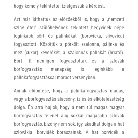
hogy komoly tekintettel ízlelgessük a kérdést.
Azt már láthattuk az előzőekből is, hogy a „nemzeti
szláv étel” szülőhelyének tekintett hegyvidék népe
leginkább sört és pálinkákat (borovicka, slivovica)
fogyasztott. Közöttük a pörkölt szalonna, pálinka és
méz (cukor) keverékét, a szalonnás pálinkát (hriatô).
Bort itt nemigen fogyasztottak és a szlovák
borfogyasztás manapság is leginkább a
pálinkafogyasztással maradt versenyben.
Annak eldöntése, hogy a pálinkafogyasztás magas,
vagy a borfogyasztás alacsony, ízlés és elkötelezettség
dolga. Én arra hajlok, hogy a nem túl magas magyar
borfogyasztás felénél alig sokkal magasabb szlovák
borfogyasztás, bizony nem sok, így akadhat dolga a hat
szlovákiai borvidék borászainak. A hat borvidék a