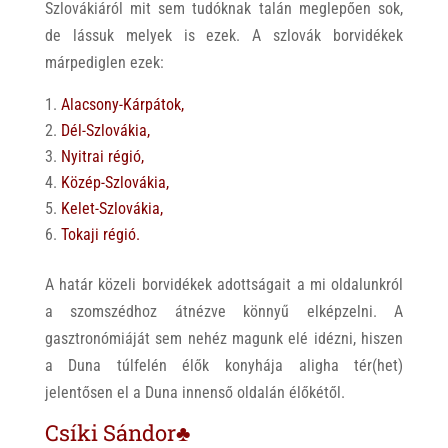
Szlovákiáról mit sem tudóknak talán meglepően sok,
de lássuk melyek is ezek. A szlovák borvidékek
márpediglen ezek:
Alacsony-Kárpátok,
Dél-Szlovákia,
Nyitrai régió,
Közép-Szlovákia,
Kelet-Szlovákia,
Tokaji régió.
A határ közeli borvidékek adottságait a mi oldalunkról
a szomszédhoz átnézve könnyű elképzelni. A
gasztronómiáját sem nehéz magunk elé idézni, hiszen
a Duna túlfelén élők konyhája aligha tér(het)
jelentősen el a Duna innenső oldalán élőkétől.
Csíki Sándor♣