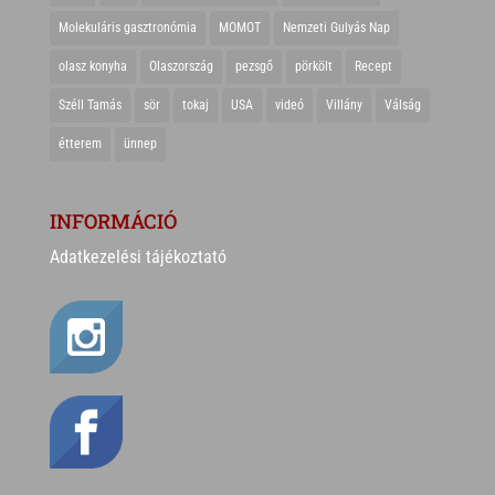
Molekuláris gasztronómia
MOMOT
Nemzeti Gulyás Nap
olasz konyha
Olaszország
pezsgő
pörkölt
Recept
Széll Tamás
sör
tokaj
USA
videó
Villány
Válság
étterem
ünnep
INFORMÁCIÓ
Adatkezelési tájékoztató