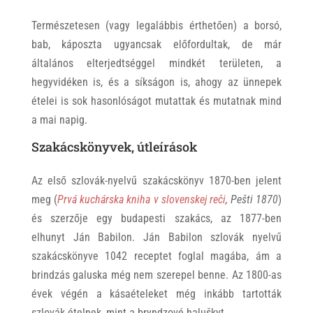
Természetesen (vagy legalábbis érthetően) a borsó,
bab, káposzta ugyancsak előfordultak, de már
általános elterjedtséggel mindkét területen, a
hegyvidéken is, és a síkságon is, ahogy az ünnepek
ételei is sok hasonlóságot mutattak és mutatnak mind
a mai napig.
Szakácskönyvek, útleírások
Az első szlovák-nyelvű szakácskönyv 1870-ben jelent
meg (
Prvá kuchárska kniha v slovenskej reči
, Pešti 1870
)
és szerzője egy budapesti szakács, az 1877-ben
elhunyt Ján Babilon. Ján Babilon szlovák nyelvű
szakácskönyve 1042 receptet foglal magába, ám a
brindzás galuska még nem szerepel benne. Az 1800-as
évek végén a kásaételeket még inkább tartották
szlovák ételnek, mint a bryndzové haluškyt.