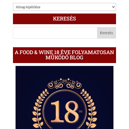
3.000
ÍRÁS
KERESÉS
A
BLOGON
A FOOD & WINE 18 ÉVE FOLYAMATOSAN
MŰKÖDŐ BLOG