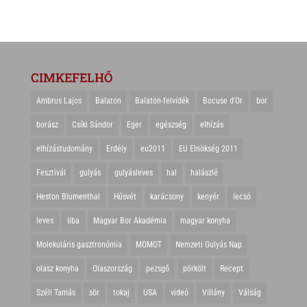
CIMKEFELHŐ
Ambrus Lajos
Balaton
Balaton-felvidék
Bocuse d'Or
bor
borász
Csíki Sándor
Eger
egészség
elhízás
elhízástudomány
Erdély
eu2011
EU Elnökség 2011
Fesztivál
gulyás
gulyásleves
hal
halászlé
Heston Blumenthal
Húsvét
karácsony
kenyér
lecsó
leves
liba
Magyar Bor Akadémia
magyar konyha
Molekuláris gasztronómia
MOMOT
Nemzeti Gulyás Nap
olasz konyha
Olaszország
pezsgő
pörkölt
Recept
Széll Tamás
sör
tokaj
USA
videó
Villány
Válság