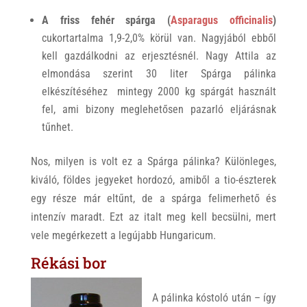
A friss fehér spárga (
Asparagus officinalis
)
cukortartalma 1,9-2,0% körül van. Nagyjából ebből
kell gazdálkodni az erjesztésnél. Nagy Attila az
elmondása szerint 30 liter Spárga pálinka
elkészítéséhez mintegy 2000 kg spárgát használt
fel, ami bizony meglehetősen pazarló eljárásnak
tűnhet.
Nos, milyen is volt ez a Spárga pálinka? Különleges,
kiváló, földes jegyeket hordozó, amiből a tio-észterek
egy része már eltűnt, de a spárga felimerhető és
intenzív maradt. Ezt az italt meg kell becsülni, mert
vele megérkezett a legújabb Hungaricum.
Rékási bor
A pálinka kóstoló után – így