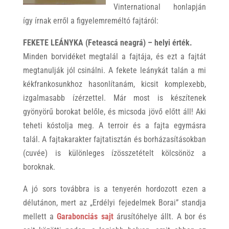
Vinternational honlapján
így írnak erről a figyelemreméltó fajtáról:
FEKETE LEÁNYKA
(Feteascá neagrá) – helyi érték.
Minden borvidéket megtalál a fajtája, és ezt a fajtát
megtanulják jól csinálni. A fekete leánykát talán a mi
kékfrankosunkhoz hasonlítanám, kicsit komplexebb,
izgalmasabb ízérzettel. Már most is készítenek
gyönyörű borokat belőle, és micsoda jövő előtt áll! Aki
teheti kóstolja meg. A terroir és a fajta egymásra
talál. A fajtakarakter fajtatisztán és borházasításokban
(cuvée) is különleges ízösszetételt kölcsönöz a
boroknak.
A jó sors továbbra is a tenyerén hordozott ezen a
délutánon, mert az „Erdélyi fejedelmek Borai” standja
mellett a
Garabonciás sajt
árusítóhelye állt. A bor és