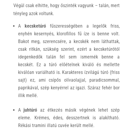
Végül csak elhitte, hogy őszinték vagyunk – talán, mert
tényleg azok voltunk.
A
kecsketúró
fűszerességében a legelők friss,
enyhén kesernyés, klorofillos fű íze is benne volt.
Bakot meg, szerencsére, a kecskék nem láthattak,
csak ritkán, szükség szerint, ezért a kecsketúrótól
idegenkedők talán fel sem ismernék benne a
kecskét. Ez a túró előételnek kiváló és mellette
kiválóan variálható is. Karakteres ízvilágú túró (friss
sajt) ez, ami csípős olívaolajjal, paradicsommal,
paprikával, szép kenyérrel az igazi. Száraz fehér bor
illik mellé.
A
juhtúró
az étkezés másik végének lehet szép
eleme. Krémes, édes, desszertnek is alakítható.
Rékási tramini illatú cuvée került mellé.