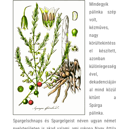
Mindegyik
pálinka szép
volt,
kézműves,
nagy
körültekintéss
el készített,
azonban
különlegesség
ével,
dekadenciájáv
al mind közül
kitűnt a
Spárga
pálinka.
Spargelschnaps és Spargelgeist néven ugyan német
nyelvterületen is akad valami, ami rokona Nagy Attila