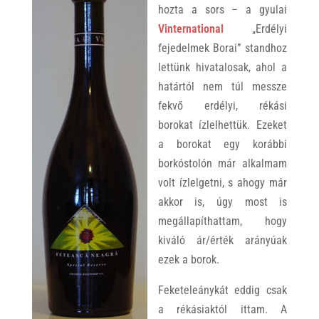
hozta a sors – a gyulai
Vinternational
„Erdélyi
fejedelmek Borai” standhoz
lettünk hivatalosak, ahol a
határtól nem túl messze
fekvő erdélyi, rékási
borokat ízlelhettük. Ezeket
a borokat egy korábbi
borkóstolón már alkalmam
volt ízlelgetni, s ahogy már
akkor is, úgy most is
megállapíthattam, hogy
kiváló ár/érték arányúak
ezek a borok.
Feketeleánykát eddig csak
a rékásiaktól ittam. A