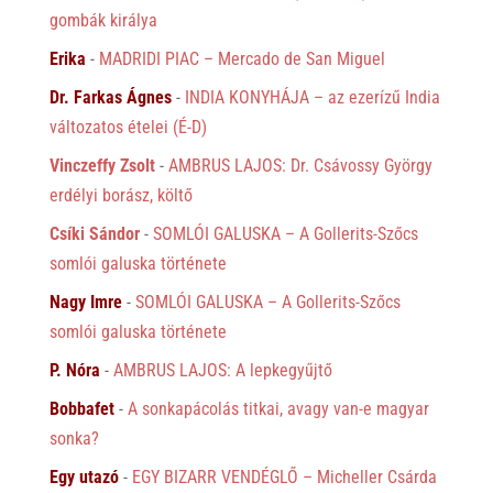
gombák királya
Erika
-
MADRIDI PIAC – Mercado de San Miguel
Dr. Farkas Ágnes
-
INDIA KONYHÁJA – az ezerízű India
változatos ételei (É-D)
Vinczeffy Zsolt
-
AMBRUS LAJOS: Dr. Csávossy György
erdélyi borász, költő
Csíki Sándor
-
SOMLÓI GALUSKA – A Gollerits-Szőcs
somlói galuska története
Nagy Imre
-
SOMLÓI GALUSKA – A Gollerits-Szőcs
somlói galuska története
P. Nóra
-
AMBRUS LAJOS: A lepkegyűjtő
Bobbafet
-
A sonkapácolás titkai, avagy van-e magyar
sonka?
Egy utazó
-
EGY BIZARR VENDÉGLŐ – Micheller Csárda