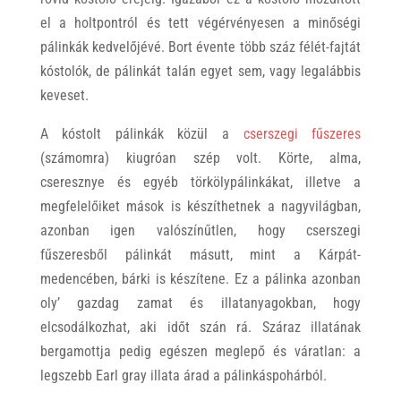
el a holtpontról és tett végérvényesen a minőségi
pálinkák kedvelőjévé. Bort évente több száz félét-fajtát
kóstolók, de pálinkát talán egyet sem, vagy legalábbis
keveset.
A kóstolt pálinkák közül a
cserszegi fűszeres
(számomra) kiugróan szép volt. Körte, alma,
cseresznye és egyéb törkölypálinkákat, illetve a
megfelelőiket mások is készíthetnek a nagyvilágban,
azonban igen valószínűtlen, hogy cserszegi
fűszeresből pálinkát másutt, mint a Kárpát-
medencében, bárki is készítene. Ez a pálinka azonban
oly’ gazdag zamat és illatanyagokban, hogy
elcsodálkozhat, aki időt szán rá. Száraz illatának
bergamottja pedig egészen meglepő és váratlan: a
legszebb Earl gray illata árad a pálinkáspohárból.