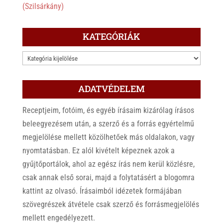
(Szilsárkány)
KATEGÓRIÁK
KATEGÓRIÁK
ADATVÉDELEM
Receptjeim, fotóim, és egyéb írásaim kizárólag írásos
beleegyezésem után, a szerző és a forrás egyértelmű
megjelölése mellett közölhetőek más oldalakon, vagy
nyomtatásban. Ez alól kivételt képeznek azok a
gyűjtőportálok, ahol az egész írás nem kerül közlésre,
csak annak első sorai, majd a folytatásért a blogomra
kattint az olvasó. Írásaimból idézetek formájában
szövegrészek átvétele csak szerző és forrásmegjelölés
mellett engedélyezett.