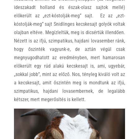
ideszakadt holland és észak-olasz sajtok mellé)
előkerült az „ezt-kóstolják-meg” sajt. Ez az „ezt-
kóstolják-meg” sajt Snidlinges kecskesajt golyók voltak
olajban eltéve. Megízleltük, meg is dicsértük illendően.
Nézett is az ifjú, szimpatikus, hajdani lovasember ránk,
hogy őszinték vagyunk-e, de aztán végül csak
megnyugodhatott az eredményben, mert hamarosan
előkerült egy rúd alakú kecskesajt is, ami, ugyebár,
„sokkal jobb”, mint az előző. Nos, tényleg kiváló volt az
a kecskesajt, amit őszintén meg is mondtunk az ifjú,
szimpatikus, hajdani lovasembernek, de legalább
kétszer, mert megerősítés is kellett.