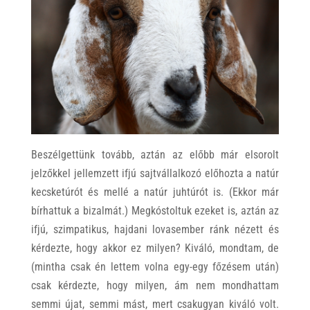
Beszélgettünk tovább, aztán az előbb már elsorolt
jelzőkkel jellemzett ifjú sajtvállalkozó előhozta a natúr
kecsketúrót és mellé a natúr juhtúrót is. (Ekkor már
bírhattuk a bizalmát.) Megkóstoltuk ezeket is, aztán az
ifjú, szimpatikus, hajdani lovasember ránk nézett és
kérdezte, hogy akkor ez milyen? Kiváló, mondtam, de
(mintha csak én lettem volna egy-egy főzésem után)
csak kérdezte, hogy milyen, ám nem mondhattam
semmi újat, semmi mást, mert csakugyan kiváló volt.