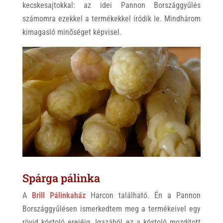
kecskesajtokkal: az idei Pannon Bországgyűlés
számomra ezekkel a termékekkel íródik le. Mindhárom
kimagasló minőséget képvisel.
Spárga pálinka
A
Brill Pálinkaház
Harcon található. Én a Pannon
Bországgyűlésen ismerkedtem meg a termékeivel egy
rövid kóstoló erejéig. Igazából ez a kóstoló mozdított