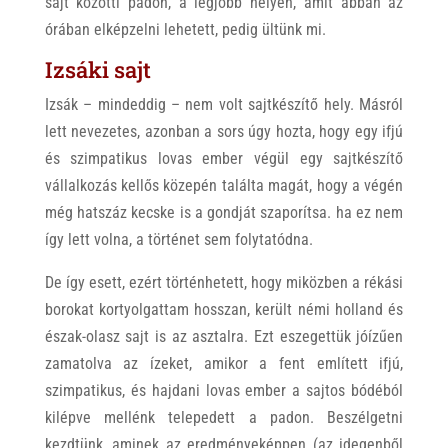
sajt közötti padon, a legjobb helyen, amit abban az
órában elképzelni lehetett, pedig ültünk mi.
Izsáki sajt
Izsák – mindeddig – nem volt sajtkészítő hely. Másról
lett nevezetes, azonban a sors úgy hozta, hogy egy ifjú
és szimpatikus lovas ember végül egy sajtkészítő
vállalkozás kellős közepén találta magát, hogy a végén
még hatszáz kecske is a gondját szaporítsa. ha ez nem
így lett volna, a történet sem folytatódna.
De így esett, ezért történhetett, hogy miközben a rékási
borokat kortyolgattam hosszan, került némi holland és
észak-olasz sajt is az asztalra. Ezt eszegettük jóízűen
zamatolva az ízeket, amikor a fent említett ifjú,
szimpatikus, és hajdani lovas ember a sajtos bódéból
kilépve mellénk telepedett a padon. Beszélgetni
kezdtünk, aminek az eredményeképpen (az idegenből