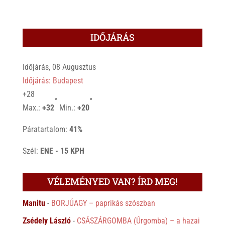
IDŐJÁRÁS
Időjárás, 08 Augusztus
Időjárás: Budapest
+
28
°
°
Max.:
+
32
Min.:
+
20
Páratartalom:
41%
Szél:
ENE - 15 KPH
VÉLEMÉNYED VAN? ÍRD MEG!
Manitu
-
BORJÚAGY – paprikás szószban
Zsédely László
-
CSÁSZÁRGOMBA (Úrgomba) – a hazai