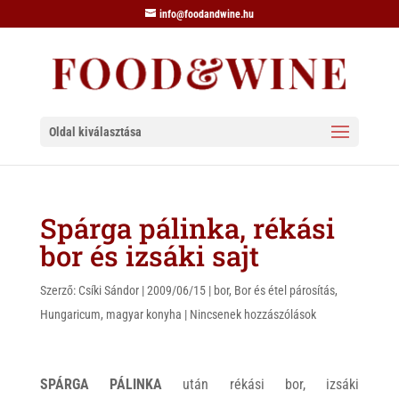
info@foodandwine.hu
Oldal kiválasztása
Spárga pálinka, rékási
bor és izsáki sajt
Szerző:
Csíki Sándor
|
2009/06/15
|
bor
,
Bor és étel párosítás
,
Hungaricum
,
magyar konyha
|
Nincsenek hozzászólások
SPÁRGA PÁLINKA
után rékási bor, izsáki