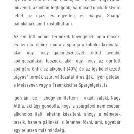
művének, azonban legfeljebb, ha másod unokatestvére
lehet az igazi és egyetlen, és magyar Spárga
pálinkának, amit kóstolhattam.
Az említett német termékek lényegében nem mások,
és nem is többek, minta a spárga alkoholos kivonatai,
akár úgy, hogy gabonaszesszel töltött üvegbe
spárgaszálakat tesznek, akár úgy, hogy az aprított
spárgára öntik az alkoholt (40%) és az így keletkezett
„ágyas” termék szűrt változatát árusítják. Ilyen például
a Meissener, vagy a Fraenkischer Spargelgeist is.
Igen ám, de – ahogy említettem – akadt valaki, Nagy
Attila, aki úgy gondolta, hogy a spárgából nem csupán
alkoholos italt lehetne készíteni, ahogy a németek
teszik, hanem pálinkát is lehetne főzni, ami, ugyebár
egy teljesen más minőség.