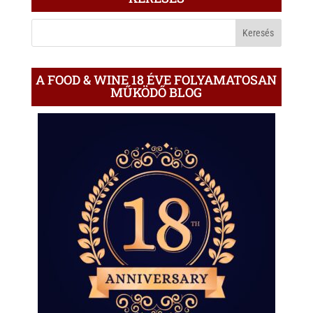
A
BLOGON
A FOOD & WINE 18 ÉVE FOLYAMATOSAN
MŰKÖDŐ BLOG