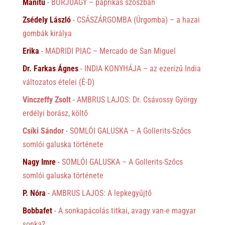
Manitu
-
BORJÚAGY – paprikás szószban
Zsédely László
-
CSÁSZÁRGOMBA (Úrgomba) – a hazai
gombák királya
Erika
-
MADRIDI PIAC – Mercado de San Miguel
Dr. Farkas Ágnes
-
INDIA KONYHÁJA – az ezerízű India
változatos ételei (É-D)
Vinczeffy Zsolt
-
AMBRUS LAJOS: Dr. Csávossy György
erdélyi borász, költő
Csíki Sándor
-
SOMLÓI GALUSKA – A Gollerits-Szőcs
somlói galuska története
Nagy Imre
-
SOMLÓI GALUSKA – A Gollerits-Szőcs
somlói galuska története
P. Nóra
-
AMBRUS LAJOS: A lepkegyűjtő
Bobbafet
-
A sonkapácolás titkai, avagy van-e magyar
sonka?