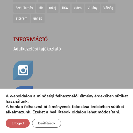
Széll Tamás
sör
tokaj
USA
videó
Villány
Válság
étterem
ünnep
INFORMÁCIÓ
Adatkezelési tájékoztató
A weboldalon a minőségi felhasználói élmény érdekében sütiket
használunk.
A honlap felhasználói élményének fokozása érdekében sütiket
alkalmazunk. Ezeket a
beállítások
oldalon lehet módosítani.
CSÍKI SÁNDOR
Elfogad
Beállítások