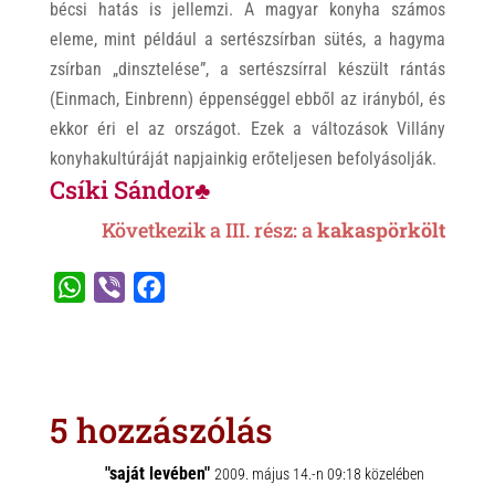
bécsi hatás is jellemzi. A magyar konyha számos
eleme, mint például a sertészsírban sütés, a hagyma
zsírban „dinsztelése”, a sertészsírral készült rántás
(Einmach, Einbrenn) éppenséggel ebből az irányból, és
ekkor éri el az országot. Ezek a változások Villány
konyhakultúráját napjainkig erőteljesen befolyásolják.
Csíki Sándor♣
Következik a
III. rész: a
kakaspörkölt
W
V
F
h
i
a
a
b
c
t
e
e
s
r
b
5 hozzászólás
A
o
p
o
"saját levében"
2009. május 14.-n 09:18 közelében