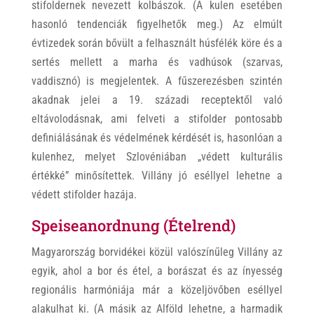
stifoldernek nevezett kolbászok. (A kulen esetében
hasonló tendenciák figyelhetők meg.) Az elmúlt
évtizedek során bővült a felhasznált húsfélék köre és a
sertés mellett a marha és vadhúsok (szarvas,
vaddisznó) is megjelentek. A fűszerezésben szintén
akadnak jelei a 19. századi receptektől való
eltávolodásnak, ami felveti a stifolder pontosabb
definiálásának és védelmének kérdését is, hasonlóan a
kulenhez, melyet Szlovéniában „védett kulturális
értékké” minősítettek. Villány jó eséllyel lehetne a
védett stifolder hazája.
Speiseanordnung (Ételrend)
Magyarország borvidékei közül valószínűleg Villány az
egyik, ahol a bor és étel, a borászat és az ínyesség
regionális harmóniája már a közeljövőben eséllyel
alakulhat ki. (A másik az Alföld lehetne, a harmadik