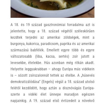
A 18. és 19 század gasztronómiai forradalma azt is
jelentette, hogy a 18. század végétől széleskörűen
kezdtek terjedni az amerikai zöldségek, mint a
burgonya, kukorica, paradicsom, paprika és az amerikai
származású babfélék. Emellett egyre több és egyre
változatosabb (liba, kacsa, sertés) zsír jutott a
levesekbe, ételekbe. Hús azonban még ritkán akadt.
Helyette leggyakrabban – ahogy Európa más vidékein
is – sózott zsírszalonnát tettek az ételbe. A „húsevés
demokratizálódása” (Engels) végül a 18. század utolsó
felétől kezdődött, hogy aztán a disznóvágás Európa-
szerte a vidéki élet ünnepe maradjon egészen
napjainkig. A 19. század első évtizedeit a növekvő