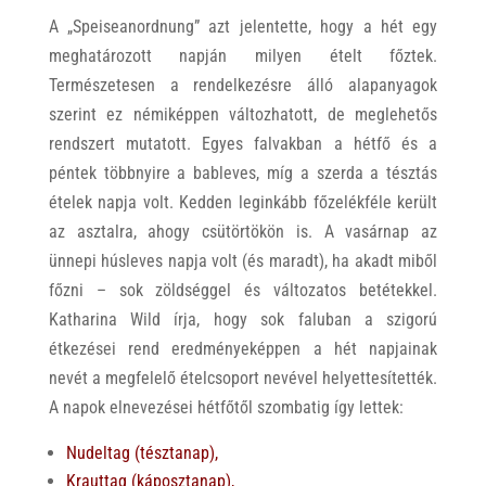
A „Speiseanordnung” azt jelentette, hogy a hét egy
meghatározott napján milyen ételt főztek.
Természetesen a rendelkezésre álló alapanyagok
szerint ez némiképpen változhatott, de meglehetős
rendszert mutatott. Egyes falvakban a hétfő és a
péntek többnyire a bableves, míg a szerda a tésztás
ételek napja volt. Kedden leginkább főzelékféle került
az asztalra, ahogy csütörtökön is. A vasárnap az
ünnepi húsleves napja volt (és maradt), ha akadt miből
főzni – sok zöldséggel és változatos betétekkel.
Katharina Wild írja, hogy sok faluban a szigorú
étkezései rend eredményeképpen a hét napjainak
nevét a megfelelő ételcsoport nevével helyettesítették.
A napok elnevezései hétfőtől szombatig így lettek:
Nudeltag (tésztanap),
Krauttag (káposztanap),