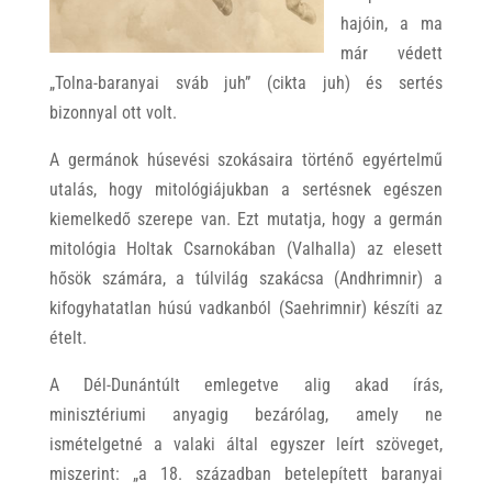
hajóin, a ma
már védett
„Tolna-baranyai sváb juh” (cikta juh) és sertés
bizonnyal ott volt.
A germánok húsevési szokásaira történő egyértelmű
utalás, hogy mitológiájukban a sertésnek egészen
kiemelkedő szerepe van. Ezt mutatja, hogy a germán
mitológia Holtak Csarnokában (Valhalla) az elesett
hősök számára, a túlvilág szakácsa (Andhrimnir) a
kifogyhatatlan húsú vadkanból (Saehrimnir) készíti az
ételt.
A Dél-Dunántúlt emlegetve alig akad írás,
minisztériumi anyagig bezárólag, amely ne
ismételgetné a valaki által egyszer leírt szöveget,
miszerint: „a 18. században betelepített baranyai