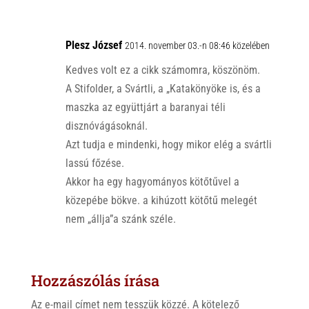
Plesz József
2014. november 03.-n 08:46 közelében
Kedves volt ez a cikk számomra, köszönöm.
A Stifolder, a Svártli, a „Katakönyöke is, és a
maszka az együttjárt a baranyai téli
disznóvágásoknál.
Azt tudja e mindenki, hogy mikor elég a svártli
lassú főzése.
Akkor ha egy hagyományos kötőtűvel a
közepébe bökve. a kihúzott kötőtű melegét
nem „állja”a szánk széle.
Hozzászólás írása
Az e-mail címet nem tesszük közzé.
A kötelező