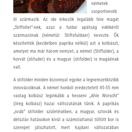
németek
csoportnevéb
ől származik. Az ide érkezők legalább fele magát
„Stiffoller”-nek, azaz a fuldai apátság vidékéről
származónak (németül: Stiftsfuldaer) nevezte. Ők
készítették (kezdetben paprika nélkül) azt a kolbászt,
amelyet ma már három nemzet, a német (Stiffulder), a
horvát (stifuder) és a magyar (stifolder) is magáénak
vall.
A stifolder minden bizonnyal egyike a legnemzetközibb
innovációknak. A német honból eredeztetett 45-55 mm
vastag kolbász leginkább a hesseni „Ahle Worscht”
(öreg kolbász) hazai változatának tűnik. A paprikás
„sváb” stifolder születésében, a magyar, szlovák és
délszláv hatásokon kívül a számolatlanul töltött bor is
szerepet játszhatott, mert hajdani változatában