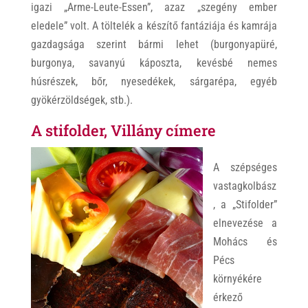
igazi „Arme-Leute-Essen”, azaz „szegény ember
eledele” volt. A töltelék a készítő fantáziája és kamrája
gazdagsága szerint bármi lehet (burgonyapüré,
burgonya, savanyú káposzta, kevésbé nemes
húsrészek, bőr, nyesedékek, sárgarépa, egyéb
gyökérzöldségek, stb.).
A stifolder, Villány címere
A szépséges
vastagkolbász
, a „Stifolder”
elnevezése a
Mohács és
Pécs
környékére
érkező