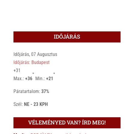
IDŐJÁRÁS
Időjárás, 07 Augusztus
Időjárás: Budapest
+
31
°
°
Max.:
+
36
Min.:
+
21
Páratartalom:
37%
Szél:
NE - 23 KPH
VÉLEMÉNYED VAN? ÍRD MEG!