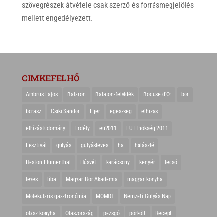
szövegrészek átvétele csak szerző és forrásmegjelölés
mellett engedélyezett.
CIMKEFELHŐ
Ambrus Lajos
Balaton
Balaton-felvidék
Bocuse d'Or
bor
borász
Csíki Sándor
Eger
egészség
elhízás
elhízástudomány
Erdély
eu2011
EU Elnökség 2011
Fesztivál
gulyás
gulyásleves
hal
halászlé
Heston Blumenthal
Húsvét
karácsony
kenyér
lecsó
leves
liba
Magyar Bor Akadémia
magyar konyha
Molekuláris gasztronómia
MOMOT
Nemzeti Gulyás Nap
olasz konyha
Olaszország
pezsgő
pörkölt
Recept