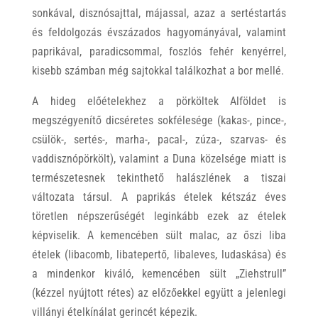
sonkával, disznósajttal, májassal, azaz a sertéstartás
és feldolgozás évszázados hagyományával, valamint
paprikával, paradicsommal, foszlós fehér kenyérrel,
kisebb számban még sajtokkal találkozhat a bor mellé.
A hideg előételekhez a pörköltek Alföldet is
megszégyenítő dicséretes sokfélesége (kakas-, pince-,
csülök-, sertés-, marha-, pacal-, zúza-, szarvas- és
vaddisznópörkölt), valamint a Duna közelsége miatt is
természetesnek tekinthető halászlének a tiszai
változata társul. A paprikás ételek kétszáz éves
töretlen népszerűségét leginkább ezek az ételek
képviselik. A kemencében sült malac, az őszi liba
ételek (libacomb, libatepertő, libaleves, ludaskása) és
a mindenkor kiváló, kemencében sült „Ziehstrull”
(kézzel nyújtott rétes) az előzőekkel együtt a jelenlegi
villányi ételkínálat gerincét képezik.