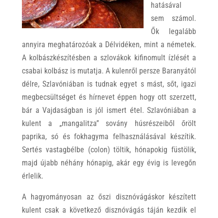
hatásával
sem számol.
Ők legalább
annyira meghatározóak a Délvidéken, mint a németek.
A kolbászkészítésben a szlovákok kifinomult ízlését a
csabai kolbász is mutatja. A kulenről persze Baranyától
délre, Szlavóniában is tudnak egyet s mást, sőt, igazi
megbecsültséget és hírnevet éppen hogy ott szerzett,
bár a Vajdaságban is jól ismert étel. Szlavóniában a
kulent a „mangalitza” sovány húsrészeiből őrölt
paprika, só és fokhagyma felhasználásával készítik.
Sertés vastagbélbe (colon) töltik, hónapokig füstölik,
majd újabb néhány hónapig, akár egy évig is levegőn
érlelik.
A hagyományosan az őszi disznóvágáskor készített
kulent csak a következő disznóvágás táján kezdik el