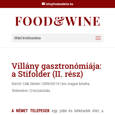
info@foodandwine.hu
Oldal kiválasztása
Villány gasztronómiája:
a Stifolder (II. rész)
Szerző:
Csíki Sándor
|
2009/05/14
|
bor
,
magyar konyha
,
Történelem
|
5 hozzászólás
A NÉMET TELEPESEK
egy jobb és békésebb élet, a