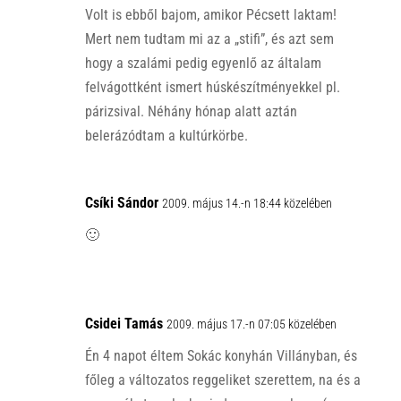
p
k
Volt is ebből bajom, amikor Pécsett laktam!
Mert nem tudtam mi az a „stifi”, és azt sem
hogy a szalámi pedig egyenlő az általam
felvágottként ismert húskészítményekkel pl.
párizsival. Néhány hónap alatt aztán
belerázódtam a kultúrkörbe.
Csíki Sándor
2009. május 14.-n 18:44 közelében
🙂
Csidei Tamás
2009. május 17.-n 07:05 közelében
Én 4 napot éltem Sokác konyhán Villányban, és
főleg a változatos reggeliket szerettem, na és a