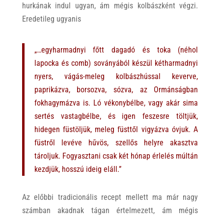
hurkának indul ugyan, ám mégis kolbászként végzi.
Eredetileg ugyanis
„…egyharmadnyi főtt dagadó és toka (néhol
lapocka és comb) soványából készül kétharmadnyi
nyers, vágás-meleg kolbászhússal keverve,
paprikázva, borsozva, sózva, az Ormánságban
fokhagymázva is. Ló vékonybélbe, vagy akár sima
sertés vastagbélbe, és igen feszesre töltjük,
hidegen füstöljük, meleg füsttől vigyázva óvjuk. A
füstről levéve hűvös, szellős helyre akasztva
tároljuk. Fogyasztani csak két hónap érlelés múltán
kezdjük, hosszú ideig eláll.”
Az előbbi tradicionális recept mellett ma már nagy
számban akadnak tágan értelmezett, ám mégis