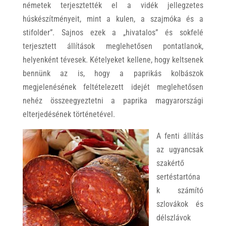
németek terjesztették el a vidék jellegzetes
húskészítményeit, mint a kulen, a szajmóka és a
stifolder”. Sajnos ezek a „hivatalos” és sokfelé
terjesztett állítások meglehetősen pontatlanok,
helyenként tévesek. Kételyeket kellene, hogy keltsenek
bennünk az is, hogy a paprikás kolbászok
megjelenésének feltételezett idejét meglehetősen
nehéz összeegyeztetni a paprika magyarországi
elterjedésének történetével.
A fenti állítás
az ugyancsak
szakértő
sertéstartóna
k számító
szlovákok és
délszlávok