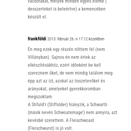
vacsorákat, melyek minden egyes eleme (
desszerteket is beleértve) a kemencében
készült el.
frankföldi
2013. február 26.-n 17:12 közelében
Én meg ezek egy részén nőttem fel (nem
Villányban). Sajnos én nem értek az
elkészítésükhöz, ezért időnként be kell
szereznem őket, de nem mindig találom meg
épp azt az ízt, azokat az összetevőket és
arányokat, amelyeket gyerekkoromban
megszoktam.
A Stifuld’r (Stiffolder) hiányzik, a Schwartli
(másik nevén Schwoatemage’) nem annyira, azt
kevésbé szerettem. A Fleischwoast
(Fleischwurst) is jó volt.