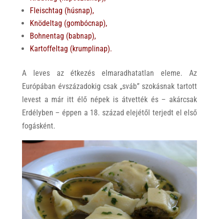
Fleischtag (húsnap),
Knödeltag (gombócnap),
Bohnentag (babnap),
Kartoffeltag (krumplinap).
A leves az étkezés elmaradhatatlan eleme. Az
Európában évszázadokig csak „sváb” szokásnak tartott
levest a már itt élő népek is átvették és – akárcsak
Erdélyben – éppen a 18. század elejétől terjedt el első
fogásként.