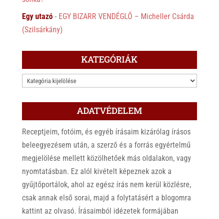
Egy utazó
-
EGY BIZARR VENDÉGLŐ – Micheller Csárda
(Szilsárkány)
KATEGÓRIÁK
KATEGÓRIÁK
ADATVÉDELEM
Receptjeim, fotóim, és egyéb írásaim kizárólag írásos
beleegyezésem után, a szerző és a forrás egyértelmű
megjelölése mellett közölhetőek más oldalakon, vagy
nyomtatásban. Ez alól kivételt képeznek azok a
gyűjtőportálok, ahol az egész írás nem kerül közlésre,
csak annak első sorai, majd a folytatásért a blogomra
kattint az olvasó. Írásaimból idézetek formájában