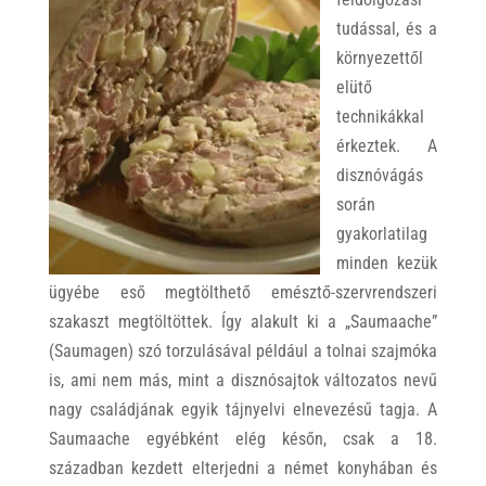
tudással, és a
környezettől
elütő
technikákkal
érkeztek. A
disznóvágás
során
gyakorlatilag
minden kezük
ügyébe eső megtölthető emésztő-szervrendszeri
szakaszt megtöltöttek. Így alakult ki a „Saumaache”
(Saumagen) szó torzulásával például a tolnai szajmóka
is, ami nem más, mint a disznósajtok változatos nevű
nagy családjának egyik tájnyelvi elnevezésű tagja. A
Saumaache egyébként elég későn, csak a 18.
században kezdett elterjedni a német konyhában és