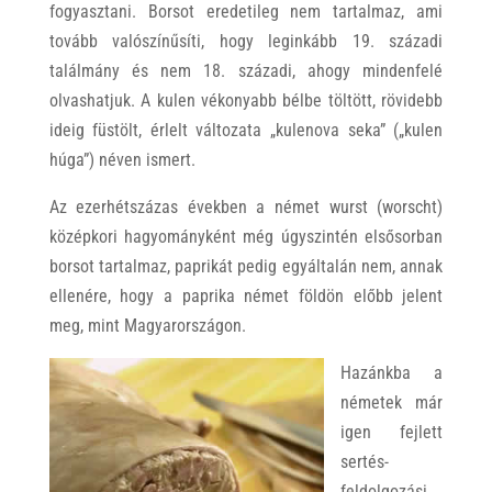
fogyasztani. Borsot eredetileg nem tartalmaz, ami
tovább valószínűsíti, hogy leginkább 19. századi
találmány és nem 18. századi, ahogy mindenfelé
olvashatjuk. A kulen vékonyabb bélbe töltött, rövidebb
ideig füstölt, érlelt változata „kulenova seka” („kulen
húga”) néven ismert.
Az ezerhétszázas években a német wurst (worscht)
középkori hagyományként még úgyszintén elsősorban
borsot tartalmaz, paprikát pedig egyáltalán nem, annak
ellenére, hogy a paprika német földön előbb jelent
meg, mint Magyarországon.
Hazánkba a
németek már
igen fejlett
sertés-
feldolgozási