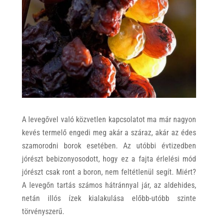
A levegővel való közvetlen kapcsolatot ma már nagyon
kevés termelő engedi meg akár a száraz, akár az édes
szamorodni borok esetében. Az utóbbi évtizedben
jórészt bebizonyosodott, hogy ez a fajta érlelési mód
jórészt csak ront a boron, nem feltétlenül segít. Miért?
A levegőn tartás számos hátránnyal jár, az aldehides,
netán illós ízek kialakulása előbb-utóbb szinte
törvényszerű.