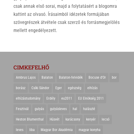
csak annak első sorai, majd a folytatásért a blogomra
kattint az olvasó. Írásaimból idézetek formájában
szövegrészek átvétele csak szerző és forrásmegjelölés
mellett engedélyezett.
CIMKEFELHŐ
Ambrus Lajos
Balaton
Balaton-felvidék
Bocuse d'Or
bor
borász
Csíki Sándor
Eger
egészség
elhízás
elhízástudomány
Erdély
eu2011
EU Elnökség 2011
Fesztivál
gulyás
gulyásleves
hal
halászlé
Heston Blumenthal
Húsvét
karácsony
kenyér
lecsó
leves
liba
Magyar Bor Akadémia
magyar konyha