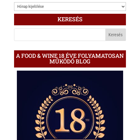
3.000
ÍRÁS
KERESÉS
A
BLOGON
A FOOD & WINE 18 ÉVE FOLYAMATOSAN
MŰKÖDŐ BLOG