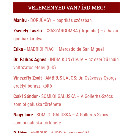
VÉLEMÉNYED VAN? ÍRD MEG!
Manitu
-
BORJÚAGY – paprikás szószban
Zsédely László
-
CSÁSZÁRGOMBA (Úrgomba) – a hazai
gombák királya
Erika
-
MADRIDI PIAC – Mercado de San Miguel
Dr. Farkas Ágnes
-
INDIA KONYHÁJA – az ezerízű India
változatos ételei (É-D)
Vinczeffy Zsolt
-
AMBRUS LAJOS: Dr. Csávossy György
erdélyi borász, költő
Csíki Sándor
-
SOMLÓI GALUSKA – A Gollerits-Szőcs
somlói galuska története
Nagy Imre
-
SOMLÓI GALUSKA – A Gollerits-Szőcs
somlói galuska története