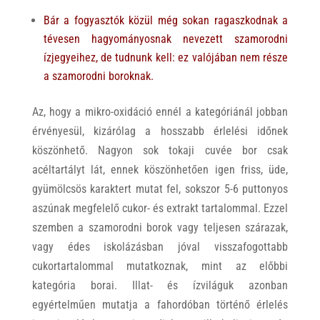
B
ár a fogyasztók közül még sokan ragaszkodnak a
tévesen hagyományosnak nevezett szamorodni
ízjegyeihez, de tudnunk kell: ez valójában nem része
a szamorodni boroknak.
Az, hogy a mikro-oxidáció ennél a kategóriánál jobban
érvényesül, kizárólag a hosszabb érlelési időnek
köszönhető. Nagyon sok tokaji cuvée bor csak
acéltartályt lát, ennek köszönhetően igen friss, üde,
gyümölcsös karaktert mutat fel, sokszor 5-6 puttonyos
aszúnak megfelelő cukor- és extrakt tartalommal. Ezzel
szemben a szamorodni borok vagy teljesen szárazak,
vagy édes iskolázásban jóval visszafogottabb
cukortartalommal mutatkoznak, mint az előbbi
kategória borai. Illat- és ízviláguk azonban
egyértelműen mutatja a fahordóban történő érlelés