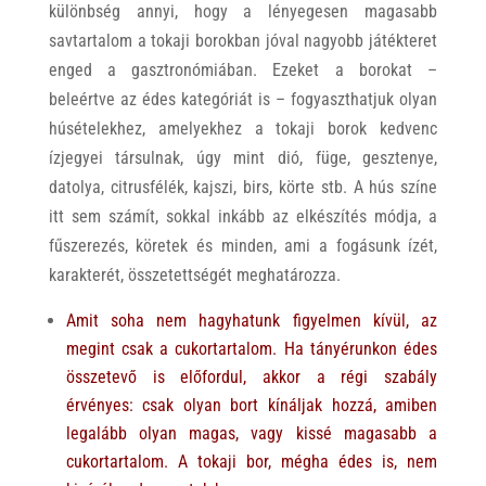
különbség annyi, hogy a lényegesen magasabb
savtartalom a tokaji borokban jóval nagyobb játékteret
enged a gasztronómiában. Ezeket a borokat –
beleértve az édes kategóriát is – fogyaszthatjuk olyan
húsételekhez, amelyekhez a tokaji borok kedvenc
ízjegyei társulnak, úgy mint dió, füge, gesztenye,
datolya, citrusfélék, kajszi, birs, körte stb. A hús színe
itt sem számít, sokkal inkább az elkészítés módja, a
fűszerezés, köretek és minden, ami a fogásunk ízét,
karakterét, összetettségét meghatározza.
A
mit soha nem hagyhatunk figyelmen kívül, az
megint csak a cukortartalom. Ha tányérunkon édes
összetevő is előfordul, akkor a régi szabály
érvényes: csak olyan bort kínáljak hozzá, amiben
legalább olyan magas, vagy kissé magasabb a
cukortartalom.
A tokaji bor, mégha édes is, nem