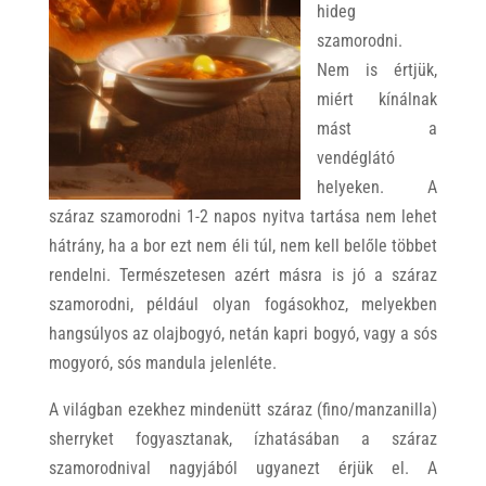
hideg
szamorodni.
Nem is értjük,
miért kínálnak
mást a
vendéglátó
helyeken. A
száraz szamorodni 1-2 napos nyitva tartása nem lehet
hátrány, ha a bor ezt nem éli túl, nem kell belőle többet
rendelni. Természetesen azért másra is jó a száraz
szamorodni, például olyan fogásokhoz, melyekben
hangsúlyos az olajbogyó, netán kapri bogyó, vagy a sós
mogyoró, sós mandula jelenléte.
A világban ezekhez mindenütt száraz (fino/manzanilla)
sherryket fogyasztanak, ízhatásában a száraz
szamorodnival nagyjából ugyanezt érjük el. A