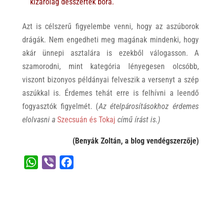
kizárólag desszertek bora.
Azt is célszerű figyelembe venni, hogy az aszúborok
drágák. Nem engedheti meg magának mindenki, hogy
akár ünnepi asztalára is ezekből válogasson. A
szamorodni, mint kategória lényegesen olcsóbb,
viszont bizonyos példányai felveszik a versenyt a szép
aszúkkal is. Érdemes tehát erre is felhívni a leendő
fogyasztók figyelmét. (
Az ételpárosításokhoz érdemes
elolvasni a
Szecsuán és Tokaj
című írást is.)
(
Benyák Zoltán,
a blog vendégszerzője)
W
V
F
h
i
a
a
b
c
t
e
e
s
r
b