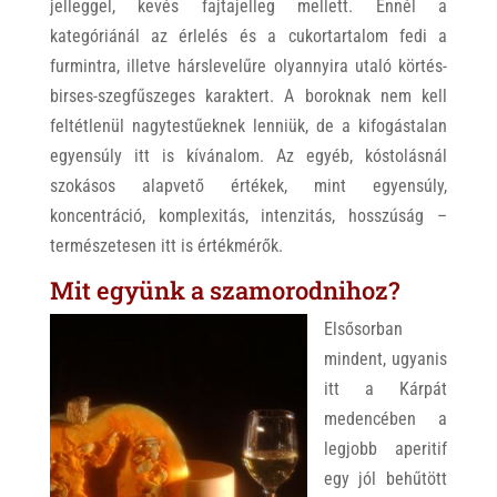
jelleggel, kevés fajtajelleg mellett. Ennél a
kategóriánál az érlelés és a cukortartalom fedi a
furmintra, illetve hárslevelűre olyannyira utaló körtés-
birses-szegfűszeges karaktert. A boroknak nem kell
feltétlenül nagytestűeknek lenniük, de a kifogástalan
egyensúly itt is kívánalom. Az egyéb, kóstolásnál
szokásos alapvető értékek, mint egyensúly,
koncentráció, komplexitás, intenzitás, hosszúság –
természetesen itt is értékmérők.
Mit együnk a szamorodnihoz?
Elsősorban
mindent, ugyanis
itt a Kárpát
medencében a
legjobb aperitif
egy jól behűtött