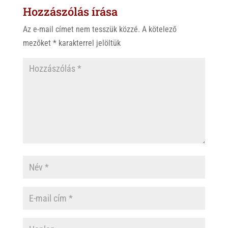
Hozzászólás írása
A
o
p
o
Az e-mail címet nem tesszük közzé.
A kötelező
p
k
mezőket
*
karakterrel jelöltük