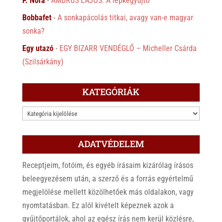
P. Nóra
-
AMBRUS LAJOS: A lepkegyűjtő
Bobbafet
-
A sonkapácolás titkai, avagy van-e magyar
sonka?
Egy utazó
-
EGY BIZARR VENDÉGLŐ – Micheller Csárda
(Szilsárkány)
KATEGÓRIÁK
KATEGÓRIÁK
ADATVÉDELEM
Receptjeim, fotóim, és egyéb írásaim kizárólag írásos
beleegyezésem után, a szerző és a forrás egyértelmű
megjelölése mellett közölhetőek más oldalakon, vagy
nyomtatásban. Ez alól kivételt képeznek azok a
gyűjtőportálok, ahol az egész írás nem kerül közlésre,