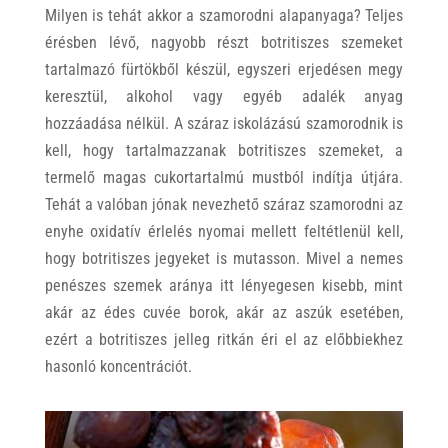
Milyen is tehát akkor a szamorodni alapanyaga? Teljes
érésben lévő, nagyobb részt botritiszes szemeket
tartalmazó fürtökből készül, egyszeri erjedésen megy
keresztül, alkohol vagy egyéb adalék anyag
hozzáadása nélkül. A száraz iskolázású szamorodnik is
kell, hogy tartalmazzanak botritiszes szemeket, a
termelő magas cukortartalmú mustból indítja útjára.
Tehát a valóban jónak nevezhető száraz szamorodni az
enyhe oxidatív érlelés nyomai mellett feltétlenül kell,
hogy botritiszes jegyeket is mutasson. Mivel a nemes
penészes szemek aránya itt lényegesen kisebb, mint
akár az édes cuvée borok, akár az aszúk esetében,
ezért a botritiszes jelleg ritkán éri el az előbbiekhez
hasonló koncentrációt.