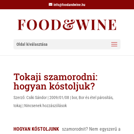
info@foodandwine.hu
Oldal kiválasztása
Tokaji szamorodni:
hogyan kóstoljuk?
Szerző:
Csíki Sándor
|
2009/01/08
|
bor
,
Bor és étel párosítás
,
tokaj
|
Nincsenek hozzászólások
HOGYAN KÓSTOLJUNK
szamorodnit? Nem egyszerű a