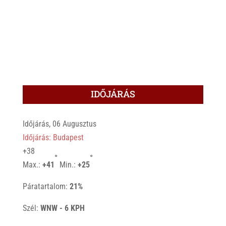
IDŐJÁRÁS
Időjárás, 06 Augusztus
Időjárás: Budapest
+
38
°
°
Max.:
+
41
Min.:
+
25
Páratartalom:
21%
Szél:
WNW - 6 KPH