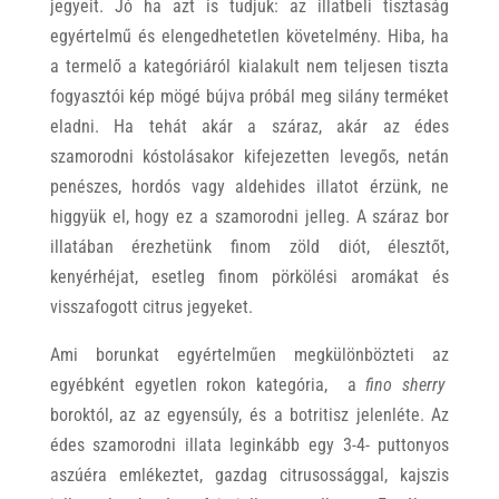
jegyeit. Jó ha azt is tudjuk: az illatbeli tisztaság
egyértelmű és elengedhetetlen követelmény. Hiba, ha
a termelő a kategóriáról kialakult nem teljesen tiszta
fogyasztói kép mögé bújva próbál meg silány terméket
eladni. Ha tehát akár a száraz, akár az édes
szamorodni kóstolásakor kifejezetten levegős, netán
penészes, hordós vagy aldehides illatot érzünk, ne
higgyük el, hogy ez a szamorodni jelleg. A száraz bor
illatában érezhetünk finom zöld diót, élesztőt,
kenyérhéjat, esetleg finom pörkölési aromákat és
visszafogott citrus jegyeket.
Ami borunkat egyértelműen megkülönbözteti az
egyébként egyetlen rokon kategória, a
fino sherry
boroktól, az az egyensúly, és a botritisz jelenléte. Az
édes szamorodni illata leginkább egy 3-4- puttonyos
aszúéra emlékeztet, gazdag citrusossággal, kajszis