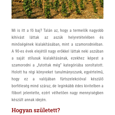
Mi is itt a fő baj? Talán az, hogy a termelők nagyobb
kihívást láttak az aszúk helyretételében és
minőségének kialakításában, mint a szamorodniéban.
A 90-es évek elejétől nagy erőkkel láttak neki aszúban
a saját stílusuk kialakításának, ezekhez képest a
szamorodni a „futottak még” kategóriába soroltatott.
Holott ha régi könyveket tanulmányozunk, egyértelmű,
hogy ez a valójában fürtszelekcióval készülő
borféleség mind száraz, de leginkább édes kivitelben a
főbort jelentette, ezért vélhetően nagy mennyiségben
készült annak idején.
Hogyan született?