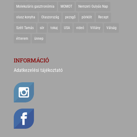
Molekuláris gasztronómia
MOMOT
Nemzeti Gulyás Nap
olasz konyha
Olaszország
pezsgő
pörkölt
Recept
Széll Tamás
sör
tokaj
USA
videó
Villány
Válság
étterem
ünnep
INFORMÁCIÓ
Adatkezelési tájékoztató