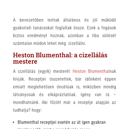
A bevezetőben leírtak általános és jól működő
gyakorlati tanácsokat foglaltak össze. Ezek a fogások
biztos eredményt hoznak, azonban a liba sütését
számtalan módon lehet még cizellálni.
Heston Blumenthal: a cizellálás
mestere
A cizellálás (egyik) mesterét
Heston Blumenthal
nak
hívják. Receptjei összetettek, bár időnként éppen
emiatt meglehetősen öncélúak is, miközben mindig
látványosak és elkápráztatóak. Igény van rá –
mondhatnánk. Aki főzött már a receptje alapján az
tudhatja? hogy:
Blumenthal receptjei esetén az út igen gyakran