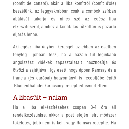
(confit de canard), akár a liba konfitról (confit d’oie)
beszélünk, az leggyakrabban csak a combok zsírban
abálását takarja és nincs szó az egész liba
elkészítéséről, amihez a konfitálás túlzottan is pazarló
eljárás lenne.
Aki egész liba ügyben keresgél az ebben az esetben
tényleg jobban teszi, ha a hazain túl leginkább
angolszász vidékek tapasztalatait hasznosítja és
ötvözi a sajátjával. Így esett, hogy éppen Ramsay és a
francia (és európai) hagyományt is receptjébe építő
Blumenthal idei karácsonyi receptjeit ismertettem.
A libasült – nálam
Ha a liba elkészítéséhez csupán 3-4 óra áll
rendelkezésünkre, akkor a post elején leírt módszer
tökéletes, jobb nem is kell, vagy Ramsay receptje. Ha