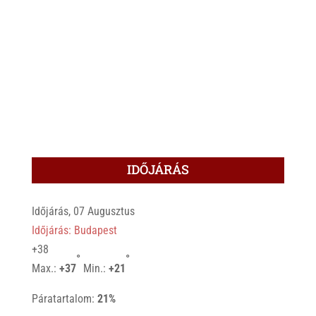
IDŐJÁRÁS
Időjárás, 07 Augusztus
Időjárás: Budapest
+
38
°
°
Max.:
+
37
Min.:
+
21
Páratartalom:
21%