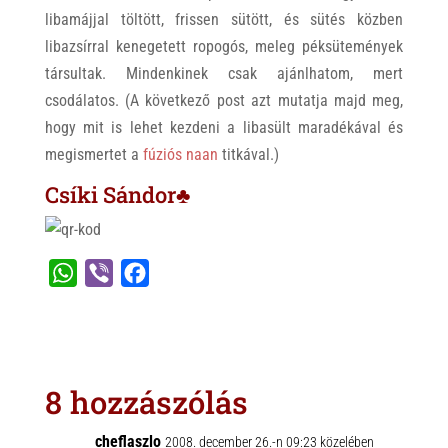
libamájjal töltött, frissen sütött, és sütés közben
libazsírral kenegetett ropogós, meleg péksütemények
társultak. Mindenkinek csak ajánlhatom, mert
csodálatos. (A következő post azt mutatja majd meg,
hogy mit is lehet kezdeni a libasült maradékával és
megismertet a
fúziós naan
titkával.)
Csíki Sándor♣
W
V
F
h
i
a
a
b
c
t
e
e
s
r
b
8 hozzászólás
A
o
p
o
cheflaszlo
2008. december 26.-n 09:23 közelében