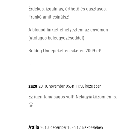
p
k
Érdekes, izgalmas, érthetô és gusztusos.
Frankó amit csinálsz!
A blogod linkjét elhelyeztem az enyémen
(utólagos beleegyezéseddel)
Boldog Ünnepeket és sikeres 2009-et!
L
zaza
2010. november 05.-n 11:58 közelében
Ez igen tanulságos volt! Nekigyűrközöm én is.
🙂
Attila
2010. december 16.-n 12:59 közelében