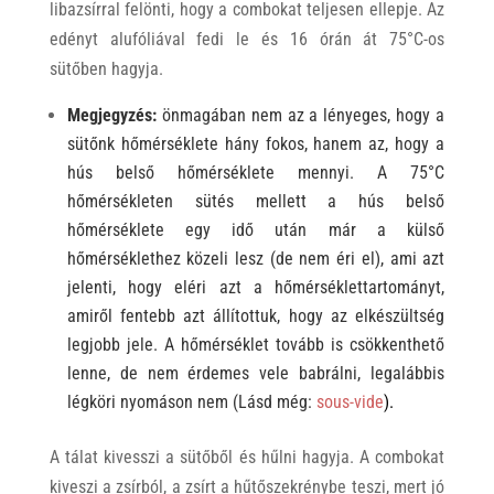
libazsírral felönti, hogy a combokat teljesen ellepje. Az
edényt alufóliával fedi le és 16 órán át 75°C-os
sütőben hagyja.
Megjegyzés:
önmagában nem az a lényeges, hogy a
sütőnk hőmérséklete hány fokos, hanem az, hogy a
hús belső hőmérséklete mennyi. A 75°C
hőmérsékleten sütés mellett a hús belső
hőmérséklete egy idő után már a külső
hőmérséklethez közeli lesz (de nem éri el), ami azt
jelenti, hogy eléri azt a hőmérséklettartományt,
amiről fentebb azt állítottuk, hogy az elkészültség
legjobb jele. A hőmérséklet tovább is csökkenthető
lenne, de nem érdemes vele babrálni, legalábbis
légköri nyomáson nem (Lásd még:
sous-vide
).
A tálat kivesszi a sütőből és hűlni hagyja. A combokat
kiveszi a zsírból, a zsírt a hűtőszekrénybe teszi, mert jó