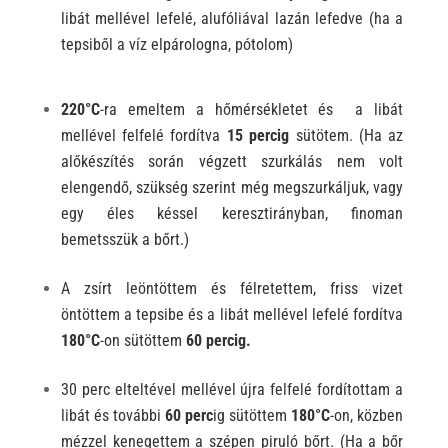
libát mellével lefelé, alufóliával lazán lefedve (ha a
tepsiből a víz elpárologna, pótolom)
220°C
-ra emeltem a hőmérsékletet és a libát
mellével felfelé fordítva
15 percig
sütötem
. (Ha az
alőkészítés során végzett szurkálás nem volt
elengendő, szükség szerint még megszurkáljuk, vagy
egy éles késsel keresztirányban, finoman
bemetsszük a bőrt.)
A zsírt leöntöttem és félretettem, friss vizet
öntöttem a tepsibe és a libát mellével lefelé fordítva
180°C
-on sütöttem
60
percig.
30 perc elteltével mellével újra felfelé fordítottam a
libát és
további
6
0 perc
ig
sütöttem
180°C
-on, közben
mézzel kenegettem a szépen piruló bőrt. (Ha a bőr