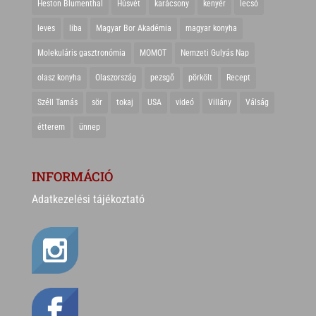
Heston Blumenthal
Húsvét
karácsony
kenyér
lecsó
leves
liba
Magyar Bor Akadémia
magyar konyha
Molekuláris gasztronómia
MOMOT
Nemzeti Gulyás Nap
olasz konyha
Olaszország
pezsgő
pörkölt
Recept
Széll Tamás
sör
tokaj
USA
videó
Villány
Válság
étterem
ünnep
INFORMÁCIÓ
Adatkezelési tájékoztató