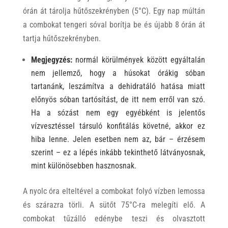
órán át tárolja hűtőszekrényben (5°C). Egy nap múltán
a combokat tengeri sóval borítja be és újabb 8 órán át
tartja hűtőszekrényben.
Megjegyzés:
normál körülmények között egyáltalán
nem jellemző, hogy a húsokat órákig sóban
tartanánk, leszámítva a dehidratáló hatása miatt
előnyös sóban tartósítást, de itt nem erről van szó.
Ha a sózást nem egy egyébként is jelentős
vízvesztéssel társuló konfitálás követné, akkor ez
hiba lenne. Jelen esetben nem az, bár – érzésem
szerint – ez a lépés inkább tekinthető látványosnak,
mint különösebben haszno
snak.
A nyolc óra elteltével a combokat folyó vízben lemossa
és szárazra törli. A sütőt 75°C-ra melegíti elő. A
combokat tűzálló edénybe teszi és olvasztott