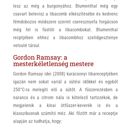
lesz az még a burgonyához. Blumenthal még egy
csavart belevisz a libacomb elkészítésébe és kedvenc
fémdobozos módszere szerint cseresznyefa forgácson
még fel is füstöli a libacombokat. Blumenthal
recptjében ehhez a libacombhoz szelídgesztenye
velouté társul.
Gordon Ramsay: a
mesterkéletlenség mestere
Gordon Ramsay idei (2008) karácsonyi libareceptjében
igazán nem sokat variál a sütési időkkel és egyből
250°C-ra melegíti elő a sütőt. A fűszerezésben a
narancs és a citrom nála is kötelező tartozékok, de
megjelenik a kínai ötfűszer-keverék is és a
klasszikusnak számító méz. Aki főzött már a receptje
alapján az tudhatja, hogy: