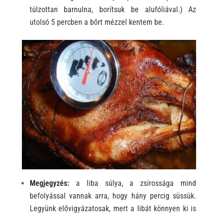
túlzottan barnulna, borítsuk be alufóliával.) Az
utolsó 5 percben a bőrt mézzel kentem be.
Megjegyzés
:
a
liba súlya, a zsírossága mind
befolyással vannak arra, hogy hány percig süssük.
Legyünk elővigyázatosak, mert a libát könnyen ki is