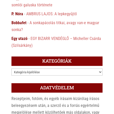
somlói galuska története
P. Nóra
-
AMBRUS LAJOS: A lepkegyűjtő
Bobbafet
-
A sonkapácolás titkai, avagy van-e magyar
sonka?
Egy utazó
-
EGY BIZARR VENDÉGLŐ – Micheller Csárda
(Szilsárkány)
KATEGÓRIÁK
KATEGÓRIÁK
ADATVÉDELEM
Receptjeim, fotóim, és egyéb írásaim kizárólag írásos
beleegyezésem után, a szerző és a forrás egyértelmű
megjelölése mellett közölhetőek más oldalakon, vagy