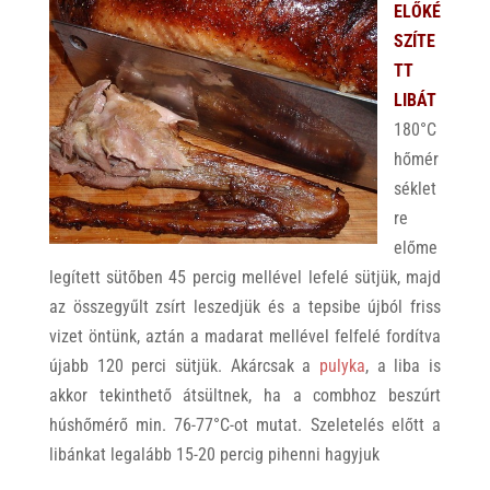
ELŐKÉ
SZÍTE
TT
LIBÁT
180°C
hőmér
séklet
re
előme
legített sütőben 45 percig mellével lefelé sütjük, majd
az összegyűlt zsírt leszedjük és a tepsibe újból friss
vizet öntünk, aztán a madarat mellével felfelé fordítva
újabb 120 perci sütjük. Akárcsak a
pulyka
, a liba is
akkor tekinthető átsültnek, ha a combhoz beszúrt
húshőmérő min. 76-77°C-ot mutat. Szeletelés előtt a
libánkat legalább 15-20 percig pihenni hagyjuk