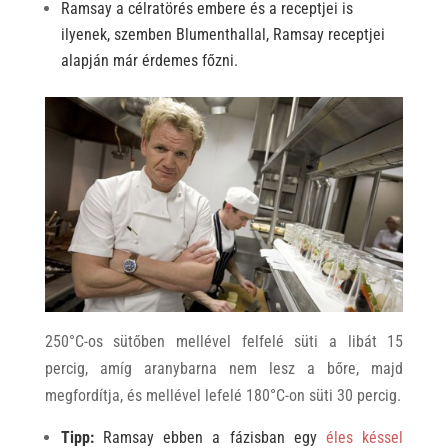
Ramsay a célratörés embere és a receptjei is
ilyenek, szemben Blumenthallal, Ramsay receptjei
alapján már érdemes főzni.
250°C-os sütőben mellével felfelé süti a libát 15
percig, amíg aranybarna nem lesz a bőre, majd
megfordítja, és mellével lefelé 180°C-on süti 30 percig.
Tipp:
Ramsay ebben a fázisban egy
éles késsel