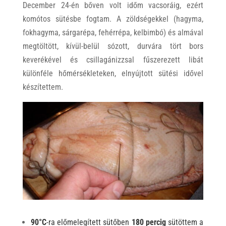
December 24-én bőven volt időm vacsoráig, ezért
komótos sütésbe fogtam. A zöldségekkel (hagyma,
fokhagyma, sárgarépa, fehérrépa, kelbimbó) és almával
megtöltött, kívül-belül sózott, durvára tört bors
keverékével és csillagánizzsal fűszerezett libát
különféle hőmérsékleteken, elnyújtott sütési idővel
készítettem.
90°C
-ra előmelegített sütőben
180 percig
sütöttem a