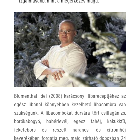
izgalmasabb, mint a megérkezés maga.
Blumenthal idei (2008) karácsonyi libareceptjéhez az
egész libánál könnyebben kezelhető libacombra van
szükségünk. A libacombokat durvára tört csillagánizs,
borókabogyó, babérlevél, egész fahéj, kakukkfű,
feketebors és reszelt narancs- és citromhéj
keverékében forgatja meg, majd zárható dobozban 24