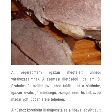
A végeredmény igazán megfelelt ünnepi
várakozásaimnak. A szentesi illetőségű liba, ami B.
Szabolcs és szülei jóvoltából talált utat a sütőmbe,
igazán kiváló, jó minőségű, zsenge, nem hizlalt, szép
madár volt. Éppen ereje teljében.
A húshoz köretként lilakáposzta és a libával együtt sült