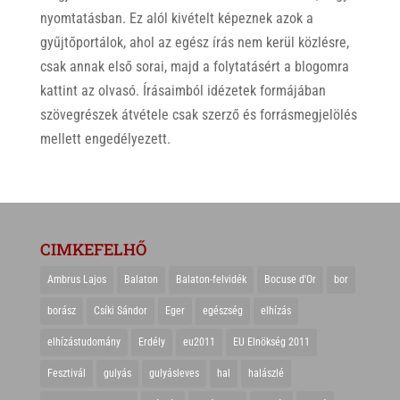
nyomtatásban. Ez alól kivételt képeznek azok a
gyűjtőportálok, ahol az egész írás nem kerül közlésre,
csak annak első sorai, majd a folytatásért a blogomra
kattint az olvasó. Írásaimból idézetek formájában
szövegrészek átvétele csak szerző és forrásmegjelölés
mellett engedélyezett.
CIMKEFELHŐ
Ambrus Lajos
Balaton
Balaton-felvidék
Bocuse d'Or
bor
borász
Csíki Sándor
Eger
egészség
elhízás
elhízástudomány
Erdély
eu2011
EU Elnökség 2011
Fesztivál
gulyás
gulyásleves
hal
halászlé