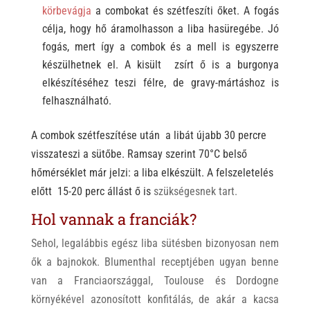
körbevágja
a combokat és szétfeszíti őket. A fogás
célja, hogy hő áramolhasson a liba hasüregébe. Jó
fogás, mert így a combok és a mell is egyszerre
készülhetnek el. A kisült zsírt ő is a burgonya
elkészítéséhez teszi félre, de gravy-mártáshoz is
felhasználható.
A combok szétfeszítése után a libát újabb 30 percre
visszateszi a sütőbe. Ramsay szerint 70°C belső
hőmérséklet már jelzi: a liba elkészült. A felszeletelés
előtt 15-20 perc állást ő is
szükségesnek tart.
Hol vannak a franciák?
Sehol, legalábbis egész liba sütésben bizonyosan nem
ők a bajnokok. Blumenthal receptjében ugyan benne
van a Franciaországgal, Toulouse és Dordogne
környékével azonosított konfitálás, de akár a kacsa