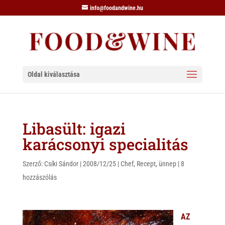
info@foodandwine.hu
Oldal kiválasztása
Libasült: igazi
karácsonyi specialitás
Szerző:
Csíki Sándor
|
2008/12/25
|
Chef
,
Recept
,
ünnep
|
8
hozzászólás
AZ