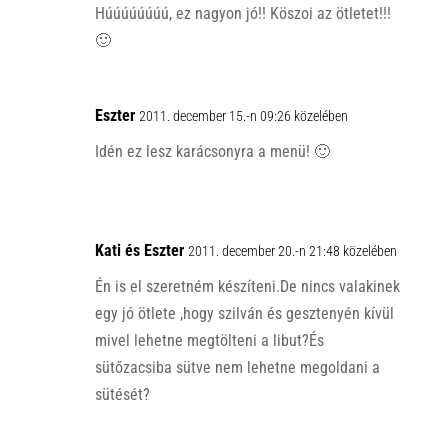
Húúúúúúúú, ez nagyon jó!! Köszoi az ötletet!!!
🙂
Eszter
2011. december 15.-n 09:26 közelében
Idén ez lesz karácsonyra a menü! 🙂
Kati és Eszter
2011. december 20.-n 21:48 közelében
Én is el szeretném készíteni.De nincs valakinek
egy jó ötlete ,hogy szilván és gesztenyén kívül
mivel lehetne megtölteni a libut?És
sütőzacsiba sütve nem lehetne megoldani a
sütését?