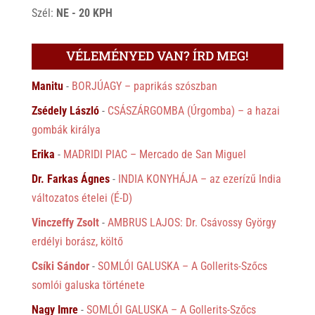
Szél:
NE - 20 KPH
VÉLEMÉNYED VAN? ÍRD MEG!
Manitu
-
BORJÚAGY – paprikás szószban
Zsédely László
-
CSÁSZÁRGOMBA (Úrgomba) – a hazai
gombák királya
Erika
-
MADRIDI PIAC – Mercado de San Miguel
Dr. Farkas Ágnes
-
INDIA KONYHÁJA – az ezerízű India
változatos ételei (É-D)
Vinczeffy Zsolt
-
AMBRUS LAJOS: Dr. Csávossy György
erdélyi borász, költő
Csíki Sándor
-
SOMLÓI GALUSKA – A Gollerits-Szőcs
somlói galuska története
Nagy Imre
-
SOMLÓI GALUSKA – A Gollerits-Szőcs