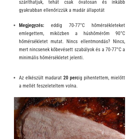
száríthatjuk, tehát csak óvatosan és inkább
gyakrabban ellenőrizzük a madár állapotát
Megjegyzés:
e
ddig 70-77°C hőmérsékleteket
emlegettem, miközben a húshőmérőm 90°C
hőmérsékletet mutat. Nincs ellentmondás? Nincs,
mert nincsenek kőbevésett szabályok és a 70-77°C a
minimális hőmérsékletet jelenti.
Az elkészült madarat
20 perc
ig pihentettem, mielőtt
a mellét feszeleteltem volna.