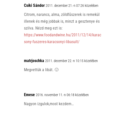
Csíki Sándor
2011. december 21.-n 07:26 közelében
Citrom, narancs, alma, zöldfűszerek is remekül
illenek és még jobbak is, minzt a gesztenye és
szilva. Nézd meg ezt is:
https://www.foodandwine.hu/2011/12/14/karac
sony-fuszeres-karacsonyi-libasult/
matrjoschka
2011. december 22.-n 10:15 közelében
Megvettük a libát. 🙂
Emese
2016. november 11.-n 06:18 közelében
Nagyon izgulok,most kezdem…