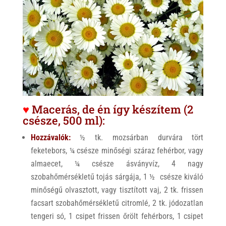
♥
Macerás, de én így készítem (2
csésze, 500 ml):
Hozzávalók:
½ tk. mozsárban durvára tört
feketebors, ¼ csésze minőségi száraz fehérbor, vagy
almaecet, ¼ csésze ásványvíz, 4 nagy
szobahőmérsékletű tojás sárgája, 1 ½ csésze kiváló
minőségű olvasztott, vagy tisztított vaj, 2 tk. frissen
facsart szobahőmérsékletű citromlé, 2 tk. jódozatlan
tengeri só, 1 csipet frissen őrölt fehérbors, 1 csipet