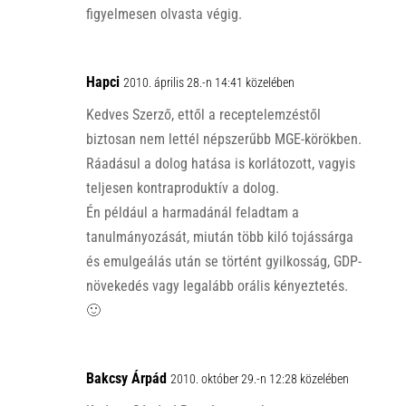
figyelmesen olvasta végig.
Hapci
2010. április 28.-n 14:41 közelében
Kedves Szerző, ettől a receptelemzéstől
biztosan nem lettél népszerűbb MGE-körökben.
Ráadásul a dolog hatása is korlátozott, vagyis
teljesen kontraproduktív a dolog.
Én például a harmadánál feladtam a
tanulmányozását, miután több kiló tojássárga
és emulgeálás után se történt gyilkosság, GDP-
növekedés vagy legalább orális kényeztetés.
🙂
Bakcsy Árpád
2010. október 29.-n 12:28 közelében