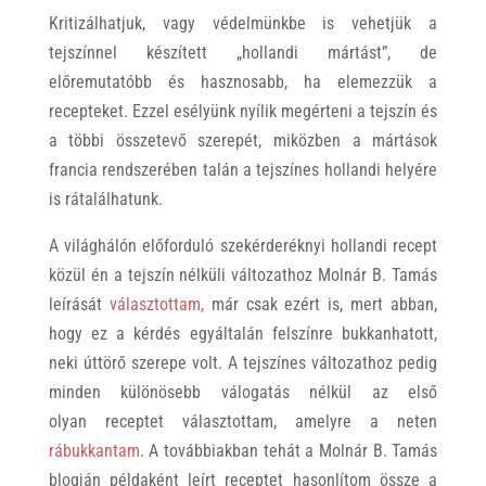
Kritizálhatjuk, vagy védelmünkbe is vehetjük a
tejszínnel készített „hollandi mártást”, de
előremutatóbb és hasznosabb, ha elemezzük a
recepteket. Ezzel esélyünk nyílik megérteni a tejszín és
a többi összetevő szerepét, miközben a mártások
francia rendszerében talán a tejszínes hollandi helyére
is rátalálhatunk.
A világhálón előforduló szekérderéknyi hollandi recept
közül én a tejszín nélküli változathoz Molnár B. Tamás
leírását
választottam,
már csak ezért is, mert abban,
hogy ez a kérdés egyáltalán felszínre bukkanhatott,
neki úttörő szerepe volt. A tejszínes változathoz pedig
minden különösebb válogatás nélkül az első
olyan receptet választottam, amelyre a neten
rábukkantam
. A továbbiakban tehát a Molnár B. Tamás
blogján példaként leírt receptet hasonlítom össze a