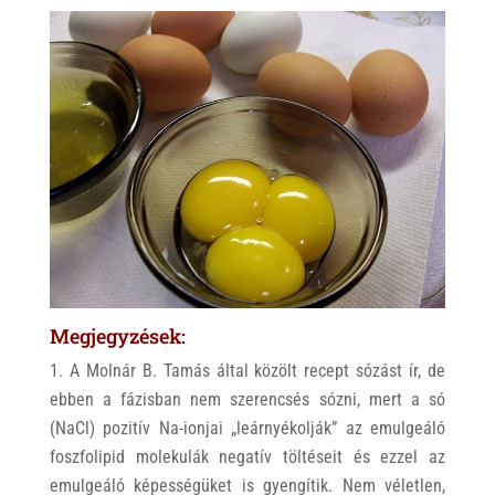
Megjegyzések:
A Molnár B. Tamás által közölt recept sózást ír, de
ebben a fázisban nem szerencsés sózni, mert a só
(NaCl) pozitív Na-ionjai „leárnyékolják” az emulgeáló
foszfolipid molekulák negatív töltéseit és ezzel az
emulgeáló képességüket is gyengítik. Nem véletlen,