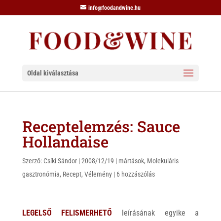
info@foodandwine.hu
Oldal kiválasztása
Receptelemzés: Sauce
Hollandaise
Szerző:
Csíki Sándor
|
2008/12/19
|
mártások
,
Molekuláris
gasztronómia
,
Recept
,
Vélemény
|
6 hozzászólás
LEGELSŐ FELISMERHETŐ
leírásának egyike a