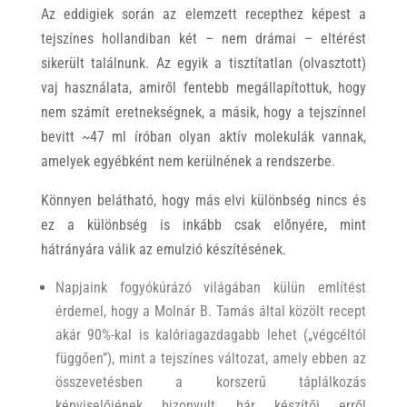
Az eddigiek során az elemzett recepthez képest a
tejszínes hollandiban két – nem drámai – eltérést
sikerült találnunk. Az egyik a tisztítatlan (olvasztott)
vaj használata, amiről fentebb megállapítottuk, hogy
nem számít eretnekségnek, a másik, hogy a tejszínnel
bevitt ~47 ml íróban olyan aktív molekulák vannak,
amelyek egyébként nem kerülnének a rendszerbe.
Könnyen belátható, hogy más elvi különbség nincs és
ez a különbség is inkább csak előnyére, mint
hátrányára válik az emulzió készítésének.
Napjaink fogyókúrázó világában külün említést
érdemel, hogy a Molnár B. Tamás által közölt recept
akár 90%-kal is kalóriagazdagabb lehet („végcéltól
függően”), mint a tejszínes változat, amely ebben az
összevetésben a korszerű táplálkozás
képviselőjének bizonyult, bár készítői erről