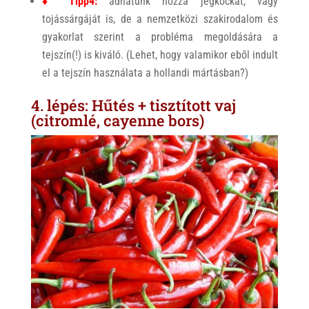
♦ Tipp4:
adhatunk hozzá jégkockát, vagy
tojássárgáját is, de a nemzetközi szakirodalom és
gyakorlat szerint a probléma megoldására a
tejszín(!) is kiváló. (Lehet, hogy valamikor eből indult
el a tejszín használata a hollandi mártásban?)
4. lépés: Hűtés + tisztított vaj
(citromlé, cayenne bors)