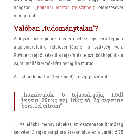
hangzású „
hollandi mártás (tejszínnel)
” elemzésével
mire jutunk.
Valóban „tudománytalan”?
A tejszín szerepének megértéséhez egyszerű tejipari
alapismereteink felelevenítésére is szükség van.
Röviden: tejből készül a tejszín és tejszínből köpüljük a
vajat, melléktermékként pedig író marad.
A „hollandi mártás (tejszínnel)” receptje szerint:
„
hozzávalók: 6 tojássárgája, 1,5dl
tejszín, 25dkg vaj, 1dkg só, 2g cayenne
bors, fél citrom”
Az előbbi mennyiségeket az összehasonlíthatóság
kedvéért 3 tojás sárgájára átszámolva ez a variáció 75