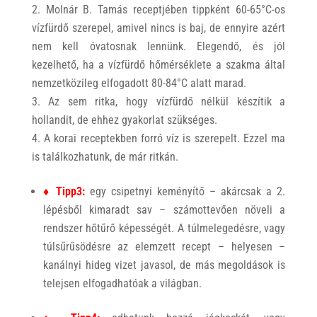
Molnár B. Tamás receptjében tippként 60-65°C-os
vízfürdő szerepel, amivel nincs is baj, de ennyire azért
nem kell óvatosnak lennünk. Elegendő, és jól
kezelhető, ha a vízfürdő hőmérséklete a szakma által
nemzetközileg elfogadott 80-84°C alatt marad.
Az sem ritka, hogy vízfürdő nélkül készítik a
hollandit, de ehhez gyakorlat szükséges.
A korai receptekben forró víz is szerepelt. Ezzel ma
is találkozhatunk, de már ritkán.
♦ Tipp3:
egy csipetnyi keményítő – akárcsak a 2.
lépésből kimaradt sav – számottevően növeli a
rendszer hőtűrő képességét. A túlmelegedésre, vagy
túlsűrűsödésre az elemzett recept – helyesen –
kanálnyi hideg vizet javasol, de más megoldások is
telejsen elfogadhatóak a világban.