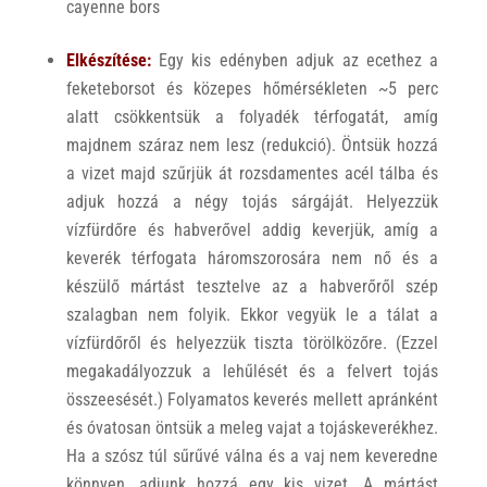
cayenne bors
Elkészítése:
Egy kis edényben adjuk az ecethez a
feketeborsot és közepes hőmérsékleten ~5 perc
alatt csökkentsük a folyadék térfogatát, amíg
majdnem száraz nem lesz (redukció). Öntsük hozzá
a vizet majd szűrjük át rozsdamentes acél tálba és
adjuk hozzá a négy tojás sárgáját. Helyezzük
vízfürdőre és habverővel addig keverjük, amíg a
keverék térfogata háromszorosára nem nő és a
készülő mártást tesztelve az a habverőről szép
szalagban nem folyik. Ekkor vegyük le a tálat a
vízfürdőről és helyezzük tiszta törölközőre. (Ezzel
megakadályozzuk a lehűlését és a felvert tojás
összeesését.) Folyamatos keverés mellett apránként
és óvatosan öntsük a meleg vajat a tojáskeverékhez.
Ha a szósz túl sűrűvé válna és a vaj nem keveredne
könnyen, adjunk hozzá egy kis vizet. A mártást