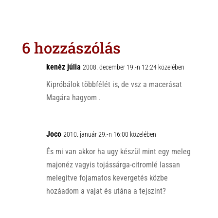
a
b
c
t
e
e
s
r
b
6 hozzászólás
A
o
p
o
kenéz júlia
2008. december 19.-n 12:24 közelében
p
k
Kipróbálok többfélét is, de vsz a macerásat
Magára hagyom .
Joco
2010. január 29.-n 16:00 közelében
És mi van akkor ha ugy készül mint egy meleg
majonéz vagyis tojássárga-citromlé lassan
melegitve fojamatos kevergetés közbe
hozáadom a vajat és utána a tejszint?