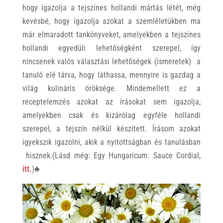
hogy igazolja a tejszínes hollandi mártás létét, még
kevésbé, hogy igazolja azokat a szemléletükben ma
már elmaradott tankönyveket, amelyekben a tejszínes
hollandi egyedüli lehetőségként szerepel, így
nincsenek valós választási lehetőségek (ismeretek) a
tanuló elé tárva, hogy láthassa, mennyire is gazdag a
világ kulináris öröksége. Mindemellett ez a
receptelemzés azokat az írásokat sem igazolja,
amelyekben csak és kizárólag egyféle hollandi
szerepel, a tejszín nélkül készített. Írásom azokat
igyekszik igazolni, akik a nyitottságban és tanulásban
hisznek.(Lásd még: Egy Hungaricum: Sauce Cordial,
itt.
)♣