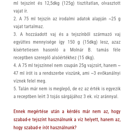
ml tejszínt és 12,5dkg (125g) tisztítatlan, olvasztott
vajat ír.
A 75 ml tejszín az irodalmi adatok alapján ~25 g
vajat tartalmaz.
A hozzáadott vaj és a tejszínből származó vaj
együttes mennyisége így 150 g (15dkg) lesz, azaz
kísértetiesen hasonló a Molnár B. tamás féle
receptben szereplő alsóértékhez (15 dkg).
A 75 ml tejszínnel nem csupán 25g vajzsírt, hanem ~
47 ml írót is a rendszerbe viszünk, ami ~3 evőkanálnyi
víznek felel meg.
Talán már nem is meglepő, de ez az érték is egyezik
a receptben leírt 3 tojás sárgájához 3 ek. víz aránnyal.
Ennek megértése után a kérdés már nem az, hogy
szabad-e tejszínt használnunk a víz helyett, hanem az,
hogy szabad-e írót használnunk?