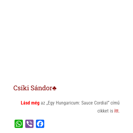
Csíki Sándor♣
Lásd még
az „Egy Hungaricum: Sauce Cordial” című
cikket is
itt
.
W
V
F
h
i
a