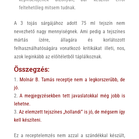
feltehetőleg mitsem tudnak.
A 3 tojás sárgájához adott 75 ml tejszín nem
nevezhető nagy mennyiségnek. Ami pedig a tejszínes
mártás ízére, állagára és korlátozott
felhasználhatóságára vonatkozó kritikákat illeti, nos,
azok leginkább az előítéletből táplálkoznak.
Összegzés:
Molnár B. Tamás receptje nem a legkorszerűbb, de
jó.
A megjegyzésekben tett javaslatokkal még jobb is
lehetne.
Az elemzett tejszínes „hollandi” is jó, de mégsem így
kell készíteni.
Ez a receptelemzés nem azzal a szándékkal készült,