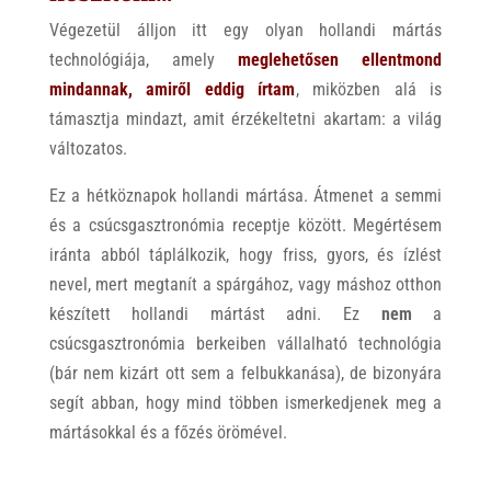
Végezetül álljon itt egy olyan hollandi mártás
technológiája, amely
meglehetősen ellentmond
mindannak, amiről eddig írtam
, miközben alá is
támasztja mindazt, amit érzékeltetni akartam: a világ
változatos.
Ez a hétköznapok hollandi mártása. Átmenet a semmi
és a csúcsgasztronómia receptje között. Megértésem
iránta abból táplálkozik, hogy friss, gyors, és ízlést
nevel, mert megtanít a spárgához, vagy máshoz otthon
készített hollandi mártást adni. Ez
nem
a
csúcsgasztronómia berkeiben vállalható technológia
(bár nem kizárt ott sem a felbukkanása), de bizonyára
segít abban, hogy mind többen ismerkedjenek meg a
mártásokkal és a főzés örömével.