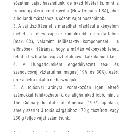
sózatlan vajat használunk, de akad kivétel is, mint a
francia gyökerű creol konyha (New Orleans, USA), ahol
a hollandi mártáshoz is sózott vajat használnak.
A vaj tisztítása el is maradhat, ráadásul a kényelem
mellett a teljes vaj íze komplexebb és víztartalma
(max.16%), valamint felületaktív komponensei is
előnyösek. Hátránya, hogy a mártás vékonyabb lehet,
tehát a tisztítatlan vaj víztartalmával kalkulálnunk kell.
A Hungaricumként engedélyezett tea- és
szendvicsvaj víztartalma magas( 19% és 30%), ezért
erre a célra inkább ne használjuk.
A tojás:vaj arányra vonatkozóan igen eltérő
számokkal találkozhatunk, de aligha akad jobb, mint a
The Culinary Institute of America (1997) ajánlása,
amely szerint 3 tojás sárgájához 170 g tisztított, vagy
230 g teljes vajat számítsunk.