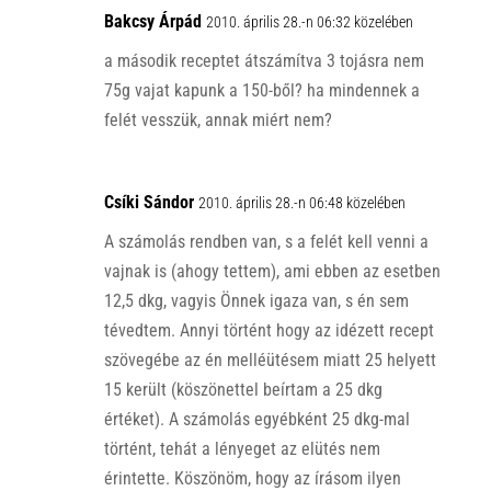
Bakcsy Árpád
2010. április 28.-n 06:32 közelében
a második receptet átszámítva 3 tojásra nem
75g vajat kapunk a 150-ből? ha mindennek a
felét vesszük, annak miért nem?
Csíki Sándor
2010. április 28.-n 06:48 közelében
A számolás rendben van, s a felét kell venni a
vajnak is (ahogy tettem), ami ebben az esetben
12,5 dkg, vagyis Önnek igaza van, s én sem
tévedtem. Annyi történt hogy az idézett recept
szövegébe az én melléütésem miatt 25 helyett
15 került (köszönettel beírtam a 25 dkg
értéket). A számolás egyébként 25 dkg-mal
történt, tehát a lényeget az elütés nem
érintette. Köszönöm, hogy az írásom ilyen