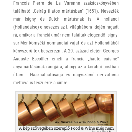
Francois Pierre de La Varenne szakácskönyvében
található „Csirág illatos mártásban” (1651). Nevezték
már Isigny és Dutch mártásnak is. A hollandi
(Hollandaise) elnevezés az I. világháború idején ragadt
rá, amikor a franciák már nem találtak elegendő Isigny-
sur-Mer környéki normandiai vajat és azt Hollandiából
kényszerültek beszerezni. A 20. század elején Georges
Auguste Escoffier emeli a francia „haute cuisine”
anyamártásának rangjára, ahogy az a korábbi postban
írtam. Használhatósága és nagyszámú derivátuma
méltóvá is teszi erre a címre.
A kép szövegében szereplő Food & Wine még nem