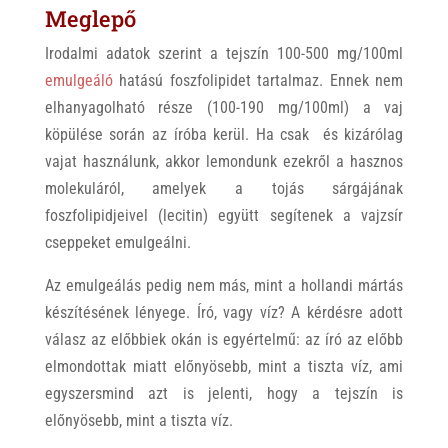
Meglepő
Irodalmi adatok szerint a tejszín 100-500 mg/100ml
emulgeáló
hatású foszfolipidet tartalmaz. Ennek nem
elhanyagolható része (100-190 mg/100ml) a vaj
köpülése során az íróba kerül. Ha csak és kizárólag
vajat használunk, akkor lemondunk ezekről a hasznos
molekuláról, amelyek a tojás sárgájának
foszfolipidjeivel (lecitin) együtt segítenek a vajzsír
cseppeket emulgeálni.
Az emulgeálás pedig nem más, mint a hollandi mártás
készítésének lényege. Író, vagy víz? A kérdésre adott
válasz az előbbiek okán is egyértelmű: az író az előbb
elmondottak miatt előnyösebb, mint a tiszta víz, ami
egyszersmind azt is jelenti, hogy a tejszín is
előnyösebb, mint a tiszta víz.