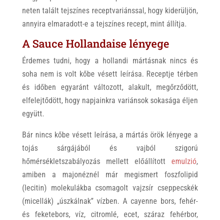
neten talált tejszínes receptvariánssal, hogy kiderüljön,
annyira elmaradott-e a tejszínes recept, mint állítja.
A Sauce Hollandaise lényege
Érdemes tudni, hogy a hollandi mártásnak nincs és
soha nem is volt kőbe vésett leírása. Receptje térben
és időben egyaránt változott, alakult, megőrződött,
elfelejtődött, hogy napjainkra variánsok sokasága éljen
együtt.
Bár nincs kőbe vésett leírása, a mártás örök lényege a
tojás sárgájából és vajból szigorú
hőmérsékletszabályozás mellett előállított
emulzió
,
amiben a majonéznél már megismert foszfolipid
(lecitin) molekulákba csomagolt vajzsír cseppecskék
(micellák) „úszkálnak” vízben. A cayenne bors, fehér-
és feketebors, víz, citromlé, ecet, száraz fehérbor,