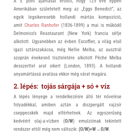
A 5. pont ajánlását erősíti, hogy 125 éve éppen
Amerikában születetett meg az „Eggs Benedict”, az
egyik legsikeresebb hollandi mártás kompozíció,
amit
Charles Ranhofer
(1836-1899) a mai is működő
Delmonico’s Reastaurant (New York) francia séfje
alkotott. Ugyanebben az évben Escoffier, a világ első
igazi sztárszakácsa, még Nellie Melba, az ausztrál
szoprán énekesnő tiszteletére alkotott Pêche Melba
desszerttel arat sikert (London, 1893). A hollandi
anyamártássá avatása ekkor még várat magára.
2. lépés: tojás sárgája + só + víz
A lépés lényege a rendelkezésre álló tér növelése
folyadékkal, amiben aztán a diszpergált vajzsír
cseppecskék majd elférhetnek. Az egyszerűség
kedvéért olaj-a-vízben (
O/W
) emulziónak tekintett
rendszer ettől még nem változik:
(O/W)+W→O/W
.