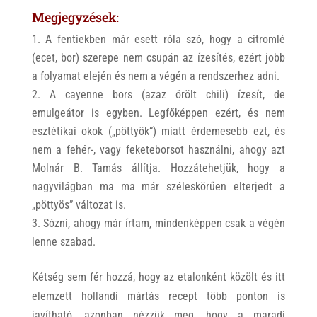
Megjegyzések:
A fentiekben már esett róla szó, hogy a citromlé
(ecet, bor) szerepe nem csupán az ízesítés, ezért jobb
a folyamat elején és nem a végén a rendszerhez adni.
A cayenne bors (azaz őrölt chili) ízesít, de
emulgeátor is egyben. Legfőképpen ezért, és nem
esztétikai okok („pöttyök”) miatt érdemesebb ezt, és
nem a fehér-, vagy feketeborsot használni, ahogy azt
Molnár B. Tamás állítja. Hozzátehetjük, hogy a
nagyvilágban ma ma már széleskörűen elterjedt a
„pöttyös” változat is.
Sózni, ahogy már írtam, mindenképpen csak a végén
lenne szabad.
Kétség sem fér hozzá, hogy az etalonként közölt és itt
elemzett hollandi mártás recept több ponton is
javítható, azonban nézzük meg, hogy a maradi