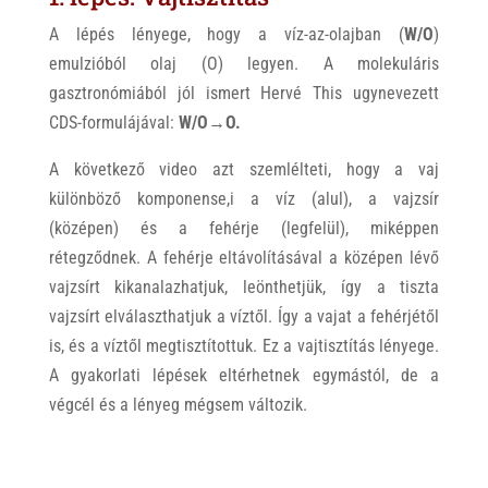
A lépés lényege, hogy a víz-az-olajban (
W/O
)
emulzióból olaj (O) legyen. A molekuláris
gasztronómiából jól ismert Hervé This ugynevezett
CDS-formulájával:
W/O→O.
A következő video azt szemlélteti, hogy a vaj
különböző komponense,i a víz (alul), a vajzsír
(középen) és a fehérje (legfelül), miképpen
rétegződnek. A fehérje eltávolításával a középen lévő
vajzsírt kikanalazhatjuk, leönthetjük, így a tiszta
vajzsírt elválaszthatjuk a víztől. Így a vajat a fehérjétől
is, és a víztől megtisztítottuk. Ez a vajtisztítás lényege.
A gyakorlati lépések eltérhetnek egymástól, de a
végcél és a lényeg mégsem változik.