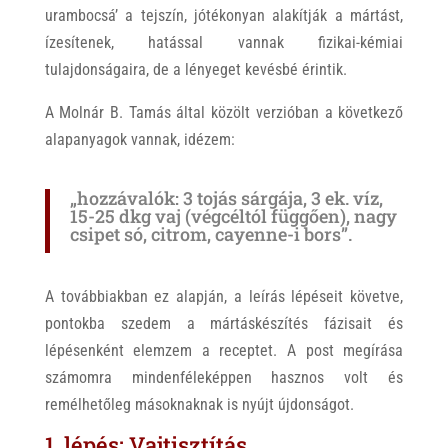
urambocsá’ a tejszín, jótékonyan alakítják a mártást,
ízesítenek, hatással vannak fizikai-kémiai
tulajdonságaira, de a lényeget kevésbé érintik.
A Molnár B. Tamás által közölt verzióban a következő
alapanyagok vannak, idézem:
„hozzávalók: 3 tojás sárgája, 3 ek. víz,
15-25 dkg vaj (végcéltól függően), nagy
csipet só, citrom, cayenne-i bors”
.
A továbbiakban ez alapján, a leírás lépéseit követve,
pontokba szedem a mártáskészítés fázisait és
lépésenként elemzem a receptet. A post megírása
számomra mindenféleképpen hasznos volt és
remélhetőleg másoknaknak is nyújt újdonságot.
1. lépés: Vajtisztítás