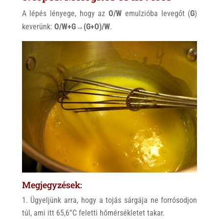
A lépés lényege, hogy az
O/W
emulzióba levegőt (
G
)
keverünk:
O/W+G→(G+O)/W
.
Megjegyzések
:
Ügyeljünk arra, hogy a tojás sárgája ne forrósodjon
túl, ami itt 65,6°C feletti hőmérsékletet takar.