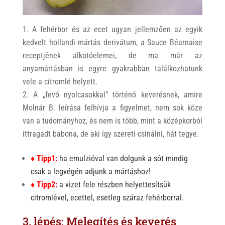
A fehérbor és az ecet ugyan jellemzően az egyik
kedvelt hollandi mártás derivátum, a Sauce Béarnaise
receptjének alkotóelemei, de ma már az
anyamártásban is egyre gyakrabban találkozhatunk
vele a citromlé helyett.
A „fevő nyolcasokkal” történő keverésnek, amire
Molnár B. leírása felhívja a figyelmet, nem sok köze
van a tudományhoz, és nem is több, mint a középkorból
ittragadt babona, de aki így szereti csinálni, hát tegye.
♦ Tipp1:
ha emulzióval van dolgunk a sót mindig
csak a legvégén adjunk a mártáshoz!
♦ Tipp2:
a vizet fele részben helyettesítsük
citromlével, ecettel, esetleg száraz fehérborral.
3. lépés: Melegítés és keverés