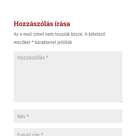
t
e
e
s
r
b
Hozzászólás írása
A
o
p
o
Az e-mail címet nem tesszük közzé.
A kötelező
p
k
mezőket
*
karakterrel jelöltük