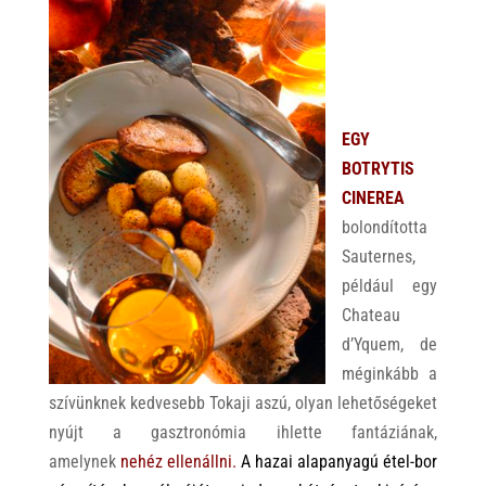
EGY
BOTRYTIS
CINEREA
bolondította
Sauternes,
például egy
Chateau
d’Yquem, de
méginkább a
szívünknek kedvesebb Tokaji aszú, olyan lehetőségeket
nyújt a gasztronómia ihlette fantáziának,
amelynek
nehéz ellenállni.
A hazai alapanyagú étel-bor