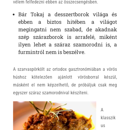
vélem felfedezni ebben az összecsengésben.
Bár Tokaj a desszertborok világa és
ebben a biztos hitében a világot
megingatni nem szabad, de akadnak
szép szárazborok is arrafelé, miként
ilyen lehet a száraz szamorodni is, a
furmintról nem is beszélve.
A szarvaspörkölt az ortodox gasztronómiában a vörös
húshoz kötelezően ajánlott vörösborral készül,
másként el nem képzelhető, de próbáljuk csak meg
egyszer száraz szamorodnival készíteni.
A
klasszik
us