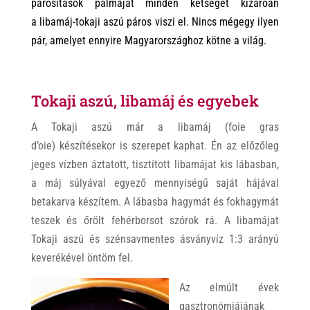
párosítások pálmáját minden kétséget kizáróan
a
libamáj-tokaji aszú
páros
viszi el. Nincs mégegy ilyen
pár, amelyet ennyire Magyarországhoz kötne a világ.
Tokaji aszú, libamáj és egyebek
A Tokaji aszú már a libamáj (foie gras
d’oie) készítésekor is szerepet kaphat. Én az előzőleg
jeges vízben áztatott, tisztított libamájat kis lábasban,
a máj súlyával egyező mennyiségű saját hájával
betakarva készítem. A lábasba hagymát és fokhagymát
teszek és őrölt fehérborsot szórok rá. A libamájat
Tokaji aszú és szénsavmentes ásványvíz 1:3 arányú
keverékével öntöm fel.
Az elmúlt évek
gasztronómiájának