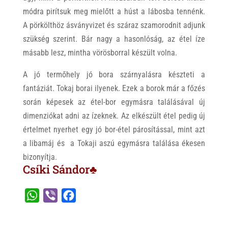
módra pirítsuk meg mielőtt a húst a lábosba tennénk.
A pörkölthöz ásványvizet és száraz szamorodnit adjunk
szükség szerint. Bár nagy a hasonlóság, az étel íze
másabb lesz, mintha vörösborral készült volna.
A jó termőhely jó bora szárnyalásra készteti a
fantáziát. Tokaj borai ilyenek. Ezek a borok már a főzés
során képesek az étel-bor egymásra találásával új
dimenziókat adni az ízeknek. Az elkészült étel pedig új
értelmet nyerhet egy jó bor-étel párosítással, mint azt
a libamáj és a Tokaji aszú egymásra találása ékesen
bizonyítja.
Csíki Sándor♣
W
V
F
h
i
a
a
b
c