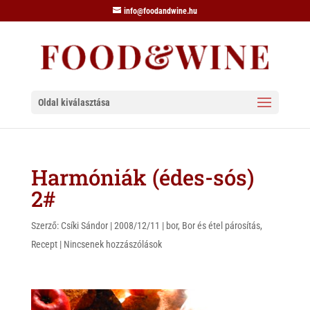
info@foodandwine.hu
Oldal kiválasztása
Harmóniák (édes-sós)
2#
Szerző:
Csíki Sándor
|
2008/12/11
|
bor
,
Bor és étel párosítás
,
Recept
|
Nincsenek hozzászólások