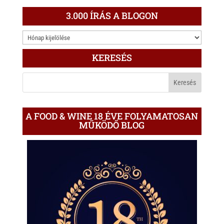
3.000 ÍRÁS A BLOGON
3.000
ÍRÁS
KERESÉS
A
BLOGON
A FOOD & WINE 18 ÉVE FOLYAMATOSAN
MŰKÖDŐ BLOG