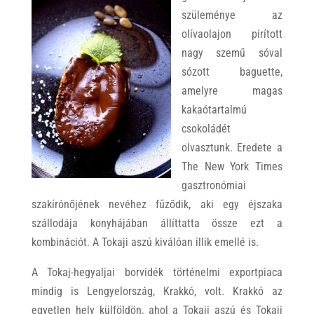
szüleménye az
olívaolajon pirított
nagy szemű sóval
sózott baguette,
amelyre magas
kakaótartalmú
csokoládét
olvasztunk. Eredete a
The New York Times
gasztronómiai
szakírónőjének nevéhez fűződik, aki egy éjszaka
szállodája konyhájában állíttatta össze ezt a
kombinációt. A Tokaji aszú kiválóan illik emellé is.
A Tokaj-hegyaljai borvidék történelmi exportpiaca
mindig is Lengyelország, Krakkó, volt. Krakkó az
egyetlen hely külföldön, ahol a Tokaji aszú és Tokaji