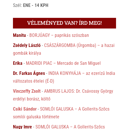
Szél:
ENE - 14 KPH
VÉLEMÉNYED VAN? ÍRD MEG!
Manitu
-
BORJÚAGY – paprikás szószban
Zsédely László
-
CSÁSZÁRGOMBA (Úrgomba) – a hazai
gombák királya
Erika
-
MADRIDI PIAC – Mercado de San Miguel
Dr. Farkas Ágnes
-
INDIA KONYHÁJA – az ezerízű India
változatos ételei (É-D)
Vinczeffy Zsolt
-
AMBRUS LAJOS: Dr. Csávossy György
erdélyi borász, költő
Csíki Sándor
-
SOMLÓI GALUSKA – A Gollerits-Szőcs
somlói galuska története
Nagy Imre
-
SOMLÓI GALUSKA – A Gollerits-Szőcs