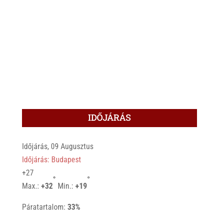
IDŐJÁRÁS
Időjárás, 09 Augusztus
Időjárás: Budapest
+
27
°
°
Max.:
+
32
Min.:
+
19
Páratartalom:
33%