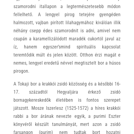
szamorodni itallapon a legtermészetesebb módon
fellelhető. A lengyel pirog tetejére gyengéden
halmozott, vajban pirított lilahagymához kiválóan illik
néhány csepp édes szamorodnit is adni, amivel nem
csupán a karamellizálódott maradék cukortól javul az
íz, hanem egyszer’smind spirituális kapcsolat
teremtődik múlt és jelen között. Otthon érzi magát e
nemes, lengyel eredetű névvel megtisztelt bor a húsos
pirogon.
A Tokaji bor a krakkói zsidó közösség és a későbbi 16-
17. századtól Hegyaljára érkező zsidó
bornagykereskedők életében is fontos szerepet
játszott. Mosze Iszerlesz (1525-1572) a híres krakkói
rabbi a bor árának nevezte egyik, a purimi Eszter
könyvéről készült tanulmányát, mert azon a zsidó
farsangon (purim) nem tudtak bort hozatni