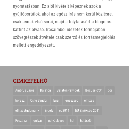
nyomtatásban. Ez alól kivételt képeznek azok a
gyűjtőportálok, ahol az egész írás nem kerül közlésre,
csak annak első sorai, majd a folytatásért a blogomra
kattint az olvasó. Írásaimból idézetek formájában
szövegrészek átvétele csak szerző és forrásmegjelölés
mellett engedélyezett.
CIMKEFELHŐ
Ambrus Lajos
Balaton
Balaton-felvidék
Bocuse d'Or
bor
borász
Csíki Sándor
Eger
egészség
elhízás
elhízástudomány
Erdély
eu2011
EU Elnökség 2011
Fesztivál
gulyás
gulyásleves
hal
halászlé