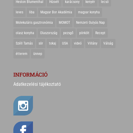
Heston Blumenthal
Húsvét
karácsony
kenyér
lecsó
leves
liba
Magyar Bor Akadémia
magyar konyha
Molekuláris gasztronómia
MOMOT
Nemzeti Gulyás Nap
olasz konyha
Olaszország
pezsgő
pörkölt
Recept
Széll Tamás
sör
tokaj
USA
videó
Villány
Válság
étterem
ünnep
INFORMÁCIÓ
Adatkezelési tájékoztató