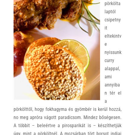
pörkölta
laptól
csipetny
it
eltekintv
e
nyissunk
curry
alappal,
ami
annyiba
n tér el
a
pörkölttől, hogy fokhagyma és gyömbér is kerül hozzá,
no meg apróra vágott paradicsom. Mindez bőségesen.
A többit – beleértve a pirosparikát is – készíthetjük
úgy, mint a pörköltnél. A mozsárban tört borsot indiai