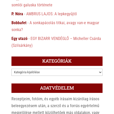
somlói galuska története
P. Nóra
-
AMBRUS LAJOS: A lepkegyűjtő
Bobbafet
-
A sonkapácolás titkai, avagy van-e magyar
sonka?
Egy utazó
-
EGY BIZARR VENDÉGLŐ – Micheller Csárda
(Szilsárkány)
KATEGÓRIÁK
KATEGÓRIÁK
ADATVÉDELEM
Receptjeim, fotóim, és egyéb írásaim kizárólag írásos
beleegyezésem után, a szerző és a forrás egyértelmű
megjelölése mellett közölhetőek más oldalakon, vagy