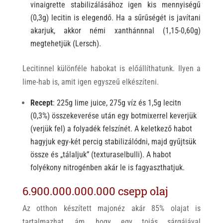
vinaigrette stabilizálásához igen kis mennyiségű
(0,3g) lecitin is elegendő. Ha a sűrűségét is javítani
akarjuk, akkor némi xanthánnnal (1,15-0,60g)
megtehetjük (Lersch).
Lecitinnel különféle habokat is előállíthatunk. Ilyen a
lime-hab is, amit igen egyszeű elkészíteni.
Recept
: 225g lime juice, 275g víz és 1,5g lecitn
(0,3%) összekeverése után egy botmixerrel keverjük
(verjük fel) a folyadék felszínét. A keletkező habot
hagyjuk egy-két percig stabilizálódni, majd gyűjtsük
össze és „tálaljuk” (texturaselbulli). A habot
folyékony nitrogénben akár le is fagyaszthatjuk.
6.900.000.000.000 csepp olaj
Az otthon készített majonéz akár 85% olajat is
tartalmazhat, ám, hogy egy tojás sárgájával