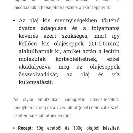
micelláknak a belsejében lesznek a zsírcseppjeink.
Az olaj kis mennyiségekben történő
óvatos adagolása és a folyamatos
keverés azért szükséges, mert így
kellően kis olajcseppek (0,1-0,01mm)
alakulhatnak ki, amiket aztán a lecitin
molekulák körbeölelhetnek, ezzel
akadályozva meg az olajcseppek
összeolvadását, az olaj és víz
különválását.
Az olyan emulzifikált vinaigrette elkészítéséhez,
amelyben az olaj és a vizes oldat (ecet) nem válik szét,
szintén használhatunk lecitint.
Recept:
50g ecetből és 100g olajból készített