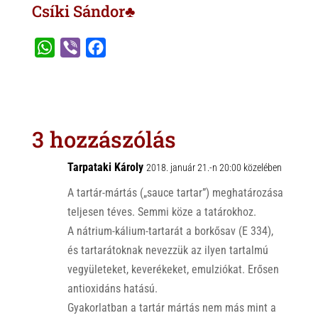
Csíki Sándor♣
W
V
F
h
i
a
a
b
c
t
e
e
s
r
b
3 hozzászólás
A
o
p
o
Tarpataki Károly
2018. január 21.-n 20:00 közelében
p
k
A tartár-mártás („sauce tartar”) meghatározása
teljesen téves. Semmi köze a tatárokhoz.
A nátrium-kálium-tartarát a borkősav (E 334),
és tartarátoknak nevezzük az ilyen tartalmú
vegyületeket, keverékeket, emulziókat. Erősen
antioxidáns hatású.
Gyakorlatban a tartár mártás nem más mint a