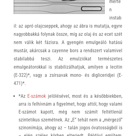
merte
n
instab
il: az apró olajcseppek, ahogy az ábra is mutatja, egyre
nagyobbakká folynak össze, míg az olaj és az ecet szét
nem válik két fázisra. A gyengén emulgeáló hatású
mustár, akárcsak a cayenne bors a rendszert valamivel
stabilabbá teszi. Az emulziókat természetes
emulgeátorokkal is stabilizálhatjuk, amilyen a lecitin
(E-322)*, vagy a zsírsavak mono- és digliceridjei (E-
471)*.
*
Az
E-számok
jelölésével, most és a későbbiekben,
arra
is
felhívnám a figyelmet, hogy attó
l, hogy valami
E-számot kapott, még nem számít feltétlenül
szintetikus szemétnek. Az „E” tehát nem a „mérgező”
szinonímája, ahogy az – talán jogos óvatosságból is
– elég széles körben elterjedt. Például említem,