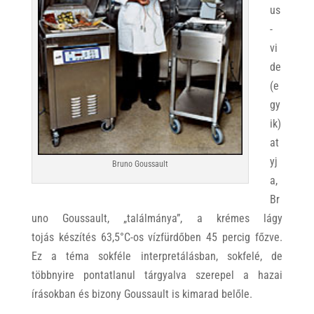
us
-
vi
de
(e
gy
ik)
at
yj
Bruno Goussault
a,
Br
uno Goussault, „találmánya”, a krémes lágy
tojás készítés 63,5°C-os vízfürdőben 45 percig főzve.
Ez a téma sokféle interpretálásban, sokfelé, de
többnyire pontatlanul tárgyalva szerepel a hazai
írásokban és bizony Goussault is kimarad belőle.