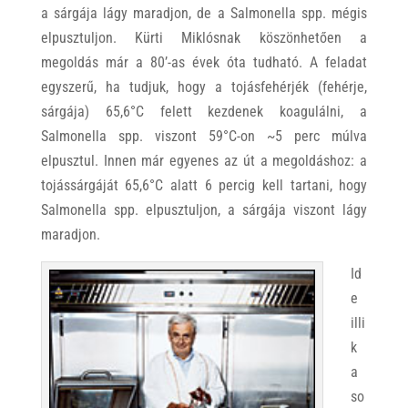
a sárgája lágy maradjon, de a Salmonella spp. mégis
elpusztuljon. Kürti Miklósnak köszönhetően a
megoldás már a 80’-as évek óta tudható. A feladat
egyszerű, ha tudjuk, hogy a tojásfehérjék (fehérje,
sárgája) 65,6°C felett kezdenek koagulálni, a
Salmonella spp. viszont 59°C-on ~5 perc múlva
elpusztul. Innen már egyenes az út a megoldáshoz: a
tojássárgáját 65,6°C alatt 6 percig kell tartani, hogy
Salmonella spp. elpusztuljon, a sárgája viszont lágy
maradjon.
Id
e
illi
k
a
so