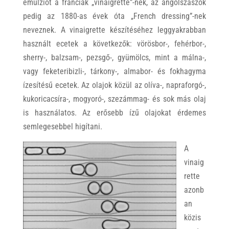
emulziót a franciák „vinaigrette”-nek, az angolszászok
pedig az 1880-as évek óta „French dressing”-nek
neveznek. A vinaigrette készítéséhez leggyakrabban
használt ecetek a következők: vörösbor-, fehérbor-,
sherry-, balzsam-, pezsgő-, gyümölcs, mint a málna-,
vagy feketeribizli-, tárkony-, almabor- és fokhagyma
ízesítésű ecetek. Az olajok közül az olíva-, napraforgó-,
kukoricacsíra-, mogyoró-, szezámmag- és sok más olaj
is használatos. Az erősebb ízű olajokat érdemes
semlegesebbel higítani.
A
vinaig
rette
azonb
an
közis