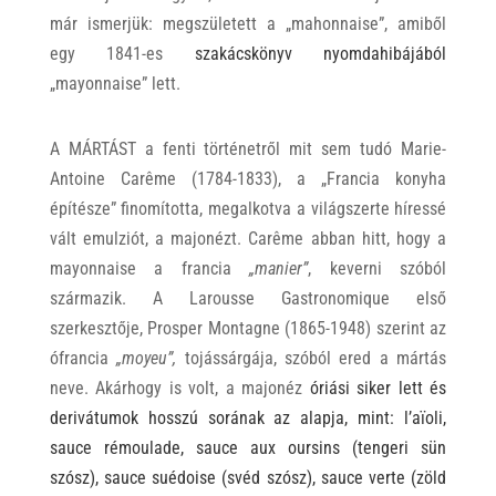
már ismerjük: megszületett a „mahonnaise”, amiből
egy 1841-es
szakácskönyv nyomdahibájából
„mayonnaise” lett.
A MÁRTÁST a fenti történetről mit sem tudó Marie-
Antoine Carême (1784-1833), a „Francia konyha
építésze” finomította, megalkotva a világszerte híressé
vált emulziót, a majonézt. Carême abban hitt, hogy a
mayonnaise a francia
„manier”
, keverni szóból
származik. A Larousse Gastronomique első
szerkesztője, Prosper Montagne (1865-1948) szerint az
ófrancia
„moyeu”,
tojássárgája, szóból ered a mártás
neve. Akárhogy is volt, a majonéz
óriási siker lett és
derivátumok hosszú sorának az alapja, mint:
l’
aïoli,
sauce
r
é
moulade, sauce aux oursins
(tengeri sün
szósz), s
auce suédoise
(svéd szósz),
sauce verte
(zöld