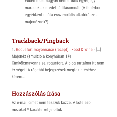
Ebben most nagyon nem értünk egyet, így
maradok az eredeti állításomnál. (A fehérbor
egyébként mióta esszenciális alkotórésze a
majonéznek?)
Trackback/Pingback
Roquefort mayonnaise (recept) | Food & Wine
- [...]
Majonéz (emulzió a konyhában 1#)
Címkék:mayonnaise, roquefort. A blog tartalma itt nem
ér véget! A régebbi bejegyzések megtekintéséhez
kérem…
Hozzászólás írása
Az e-mail címet nem tesszük közzé.
A kötelező
mezőket
*
karakterrel jelöltük