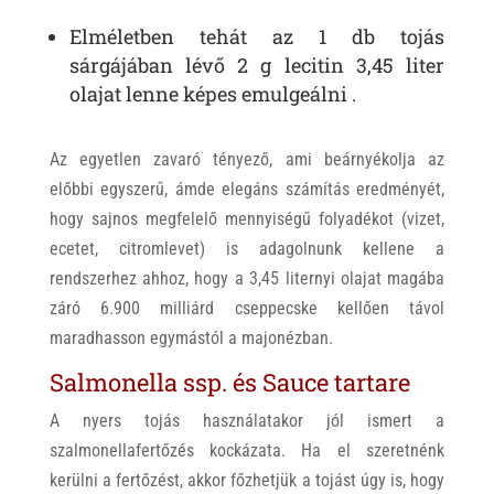
Elméletben tehát az 1 db tojás
sárgájában lévő 2 g lecitin 3,45 liter
olajat lenne képes emulgeálni .
Az egyetlen zavaró tényező, ami beárnyékolja az
előbbi egyszerű, ámde elegáns számítás eredményét,
hogy sajnos megfelelő mennyiségű folyadékot (vizet,
ecetet, citromlevet) is adagolnunk kellene a
rendszerhez ahhoz, hogy a 3,45 liternyi olajat magába
záró 6.900 milliárd cseppecske kellően távol
maradhasson egymástól a majonézban.
Salmonella ssp. és Sauce tartare
A nyers tojás használatakor jól ismert a
szalmonellafertőzés kockázata. Ha el szeretnénk
kerülni a fertőzést, akkor főzhetjük a tojást úgy is, hogy