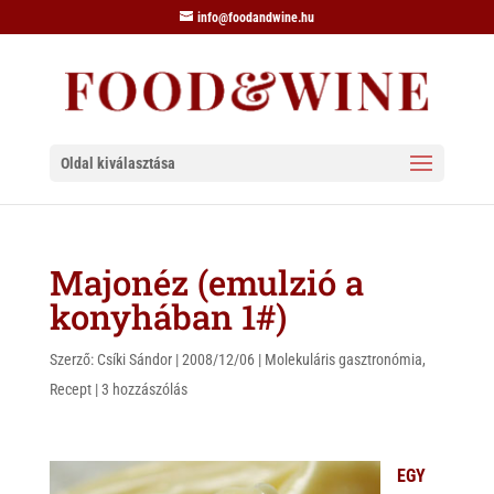
info@foodandwine.hu
Oldal kiválasztása
Majonéz (emulzió a
konyhában 1#)
Szerző:
Csíki Sándor
|
2008/12/06
|
Molekuláris gasztronómia
,
Recept
|
3 hozzászólás
EGY