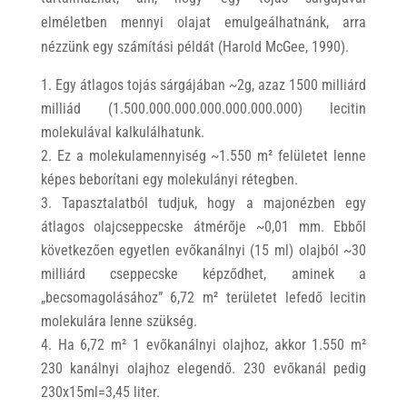
elméletben mennyi olajat emulgeálhatnánk, arra
nézzünk egy számítási példát (Harold McGee, 1990).
Egy átlagos tojás sárgájában ~2g, azaz 1500 milliárd
milliád (1.500.000.000.000.000.000.000) lecitin
molekulával kalkulálhatunk.
Ez a molekulamennyiség ~1.550 m² felületet lenne
képes beborítani egy molekulányi rétegben.
Tapasztalatból tudjuk, hogy a majonézben egy
átlagos olajcseppecske átmérője ~0,01 mm. Ebből
következően egyetlen evőkanálnyi (15 ml) olajból ~30
milliárd cseppecske képződhet, aminek a
„becsomagolásához” 6,72 m² területet lefedő lecitin
molekulára lenne szükség.
Ha 6,72 m² 1 evőkanálnyi olajhoz, akkor 1.550 m²
230 kanálnyi olajhoz elegendő. 230 evőkanál pedig
230x15ml=3,45 liter.