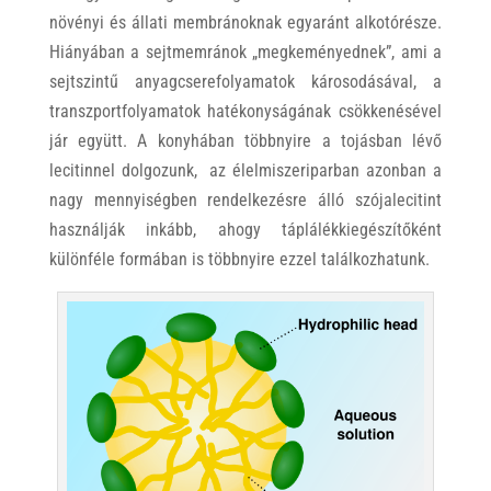
növényi és állati membránoknak egyaránt alkotórésze.
Hiányában a sejtmemránok „megkeményednek”, ami a
sejtszintű anyagcserefolyamatok károsodásával, a
transzportfolyamatok hatékonyságának csökkenésével
jár együtt. A konyhában többnyire a tojásban lévő
lecitinnel dolgozunk, az élelmiszeriparban azonban a
nagy mennyiségben rendelkezésre álló szójalecitint
használják inkább, ahogy táplálékkiegészítőként
különféle formában is többnyire ezzel találkozhatunk.