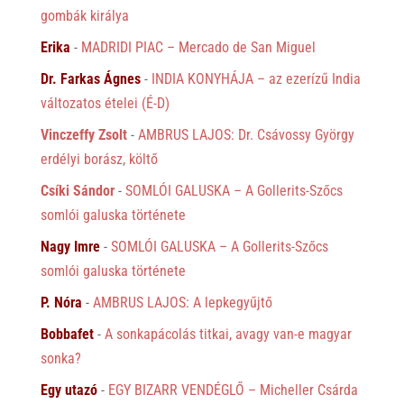
gombák királya
Erika
-
MADRIDI PIAC – Mercado de San Miguel
Dr. Farkas Ágnes
-
INDIA KONYHÁJA – az ezerízű India
változatos ételei (É-D)
Vinczeffy Zsolt
-
AMBRUS LAJOS: Dr. Csávossy György
erdélyi borász, költő
Csíki Sándor
-
SOMLÓI GALUSKA – A Gollerits-Szőcs
somlói galuska története
Nagy Imre
-
SOMLÓI GALUSKA – A Gollerits-Szőcs
somlói galuska története
P. Nóra
-
AMBRUS LAJOS: A lepkegyűjtő
Bobbafet
-
A sonkapácolás titkai, avagy van-e magyar
sonka?
Egy utazó
-
EGY BIZARR VENDÉGLŐ – Micheller Csárda