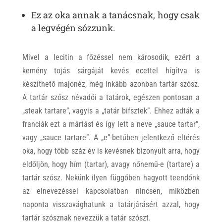
Ez az oka
annak a tanácsnak, hogy csak
a legvégén sózzunk.
Mivel a lecitin a főzéssel nem károsodik, ezért a
kemény tojás sárgáját kevés ecettel hígítva is
készíthető majonéz, még inkább azonban tartár szósz.
A tartár szósz névadói a tatárok, egészen pontosan a
„steak tartare”, vagyis a „tatár bifsztek”. Ehhez adták a
franciák ezt a mártást és így lett a neve „sauce tartar”,
vagy „sauce tartare”. A „e”-betűben jelentkező eltérés
oka, hogy több száz év is kevésnek bizonyult arra, hogy
eldőljön, hogy hím (tartar), avagy nőnemű-e (tartare) a
tartár szósz. Nekünk ilyen függőben hagyott teendőnk
az elnevezéssel kapcsolatban nincsen, miközben
naponta visszavághatunk a tatárjárásért azzal, hogy
tartár szósznak nevezzük a tatár szószt.