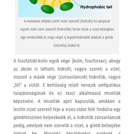
A molekula zölddel jelölt vizet szerető (hidrofil) és sárgával
rajzolt vizet nem szerető (hidrofób) farok része a vizes közegben
úgy rendeződik el, hogy végül a legoptimálisabb alakzat a gömb
(micella) alakul ki.
A foszfatidil-kolin egyik vége (kolin, foszforsav), ahogy
az ábrán is látható, hidrofil, vagyis szereti a vizet,
viszont a másik vége (zsírsavláncok) hidrofób, vagyis
„fél” a víztől. E kettősség miatt nevezik amfipatikus
tulajdonságúnak és ez teszi alkalmassá micellák
képzésére. A micellák apró kapszulák, amikben a
lecitin vizet szerető feje a vizes oldat felé fordulva egy
gömbfelszínen helyezkedik el, a hidrofób zsírsavláncok
pedig, amelyek nem szeretik a vizet, a gömb belsejébe
lógnak be. Majonéz készítésekor ezeknek a