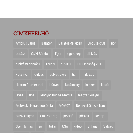
CIMKEFELHŐ
Ambrus Lajos
Balaton
Balaton-felvidék
Bocuse d'Or
bor
borász
Csíki Sándor
Eger
egészség
elhízás
elhízástudomány
Erdély
eu2011
EU Elnökség 2011
Fesztivál
gulyás
gulyásleves
hal
halászlé
Heston Blumenthal
Húsvét
karácsony
kenyér
lecsó
leves
liba
Magyar Bor Akadémia
magyar konyha
Molekuláris gasztronómia
MOMOT
Nemzeti Gulyás Nap
olasz konyha
Olaszország
pezsgő
pörkölt
Recept
Széll Tamás
sör
tokaj
USA
videó
Villány
Válság