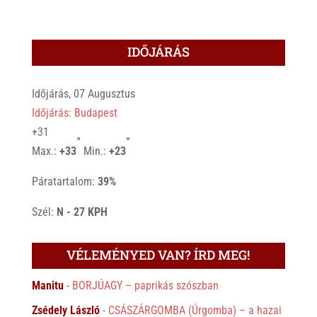
IDŐJÁRÁS
Időjárás, 07 Augusztus
Időjárás: Budapest
+
31
°
°
Max.:
+
33
Min.:
+
23
Páratartalom:
39%
Szél:
N - 27 KPH
VÉLEMÉNYED VAN? ÍRD MEG!
Manitu
-
BORJÚAGY – paprikás szószban
Zsédely László
-
CSÁSZÁRGOMBA (Úrgomba) – a hazai