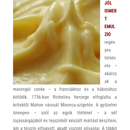
JÓL
ISMER
T
EMUL
ZIÓ
regén
yes
történ
ete –
akárcs
ak a
marengói csirke – a franciákhoz és a háborúhoz
kötődik. 1756-ban Richelieu hercege elfoglalta a
britektől Mahon városát Minorca-szigetén. A győzelmi
ünnepen – szól az egyik történet – a séf
tojássárgájából és tejszínből készült mártást készíteni,
ám a tejszín elfogyott, akadt viszont olívaolaj. A többit