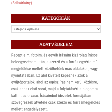
(Szilsárkány)
KATEGÓRIÁK
KATEGÓRIÁK
ADATVÉDELEM
Receptjeim, fotóim, és egyéb írásaim kizárólag írásos
beleegyezésem után, a szerző és a forrás egyértelmű
megjelölése mellett közölhetőek más oldalakon, vagy
nyomtatásban. Ez alól kivételt képeznek azok a
gyűjtőportálok, ahol az egész írás nem kerül közlésre,
csak annak első sorai, majd a folytatásért a blogomra
kattint az olvasó. Írásaimból idézetek formájában
szövegrészek átvétele csak szerző és forrásmegjelölés
mellett engedélyezett.