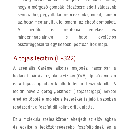
hogy a mérgező gombák létezésére adott válaszunk
sem az, hogy egyáltalán nem eszünk gombát, hanem
az, hogy megtanultuk felismerni az ehető gombákat.
A neofília és neofóbia érdekes és
mindennnapjainkra is ható evolúciós
összefüggéseiről egy későbbi postban írok majd.
A tojás lecitin (E-322)
A zseniális Carême alkotta majonéz, hasonlóan a
hollandi mártáshoz, olaj-a-vízban (O/V) típusú emulzió
és a tojássárgájában található lecitin teszi stabillá. A
lecitin neve a görög „lekithos” (=tojássárgája) névből
ered és többféle molekula keverékét is jelöli, azonban
rendszerint a foszfatidil-kolint értjük alatta.
Ez a molekula széles körben elterjedt az élővilágban
és egyike a legközönségesebb foszfolipidnek és a