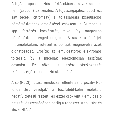
A tojás alapú emulziós mártásokban a savak szerepe
nem (csupán) az ízesítés. A tojássárgájához adott víz,
sav (ecet-, citromsav) a tojássárgája koagulációs
hőmérsékletének emelésével csökkenti a Salmonella
spp. fertőzés kockázatát, mivel így magasabb
hőmérsékleten enged dolgozni. A savak a fehérjék
intramolekuláris kötéseit is bontják, megnövelve azok
oldhatóságát. Erősítik az emulgeátorok elektromos
töltéseit, így a micellák elektromosan taszítják
egymást. Ez növeli a szósz viszkozitását
(krémességét), az emulzió stabilitását.
A só (NaCl) hatása mindezzel ellentétes: a pozitív Na-
ionok „leárnyékolják” a foszfatidil-kolin molekula
negatív töltésű részeit és ezzel csökkentik emulgeáló
hatását, összességében pedig a rendszer stabilitást és
viszkozitását.