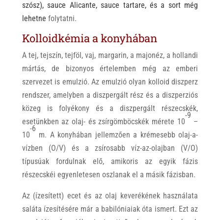
szósz),
sauce Alicante, sauce tartare
, és a sort még
lehetne
folytatni.
Kolloidkémia a konyhában
A tej, tejszín, tejföl, vaj, margarin, a majonéz, a hollandi
mártás, de bizonyos értelemben még az emberi
szervezet is emulzió. Az emulzió olyan kolloid diszperz
rendszer, amelyben a diszpergált rész és a diszperziós
közeg is folyékony és a diszpergált részecskék,
-9
esetünkben az olaj- és zsírgömböcskék mérete 10
–
-6
10
m. A konyhában jellemzően a krémesebb olaj-a-
vízben (O/V) és a zsírosabb víz-az-olajban (V/O)
típusúak fordulnak elő, amikoris az egyik fázis
részecskéi egyenletesen oszlanak el a másik fázisban.
Az (ízesített) ecet és az olaj keverékének használata
saláta ízesítésére már a babilóniaiak óta ismert. Ezt az