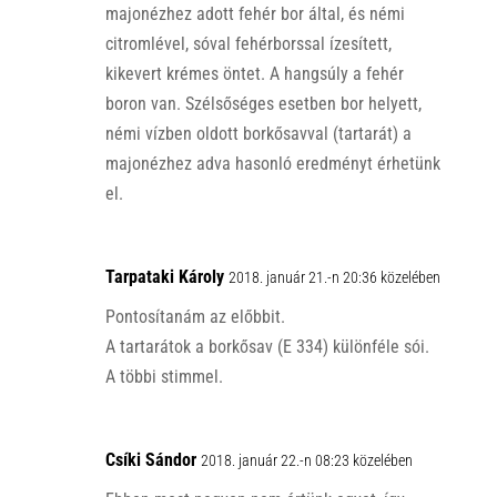
majonézhez adott fehér bor által, és némi
citromlével, sóval fehérborssal ízesített,
kikevert krémes öntet. A hangsúly a fehér
boron van. Szélsőséges esetben bor helyett,
némi vízben oldott borkősavval (tartarát) a
majonézhez adva hasonló eredményt érhetünk
el.
Tarpataki Károly
2018. január 21.-n 20:36 közelében
Pontosítanám az előbbit.
A tartarátok a borkősav (E 334) különféle sói.
A többi stimmel.
Csíki Sándor
2018. január 22.-n 08:23 közelében