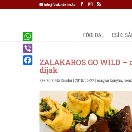
info@foodandwine.hu
FŐOLDAL
CSÍKI S
W
h
V
ZALAKAROS GO WILD – az
a
i
díjak
F
t
b
a
Szerző:
Csíki Sándor
|
2018/05/22
|
magyar konyha
,
nemz
s
e
c
A
r
e
p
b
p
o
o