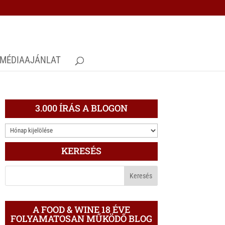
MÉDIAAJÁNLAT
3.000 ÍRÁS A BLOGON
3.000
ÍRÁS
KERESÉS
A
BLOGON
A FOOD & WINE 18 ÉVE
FOLYAMATOSAN MŰKÖDŐ BLOG