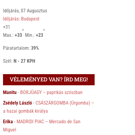
Időjárás, 07 Augusztus
Időjárás: Budapest
+
31
°
°
Max.:
+
33
Min.:
+
23
Páratartalom:
39%
Szél:
N - 27 KPH
VÉLEMÉNYED VAN? ÍRD MEG!
Manitu
-
BORJÚAGY – paprikás szószban
Zsédely László
-
CSÁSZÁRGOMBA (Úrgomba) –
a hazai gombák királya
Erika
-
MADRIDI PIAC – Mercado de San
Miguel