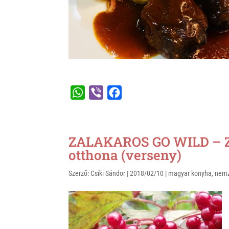
k
W
V
F
h
i
a
a
b
c
t
e
e
ZALAKAROS GO WILD – Za
s
r
b
otthona (verseny)
A
o
Szerző:
Csíki Sándor
|
2018/02/10
|
magyar konyha
,
nemz
p
o
p
k