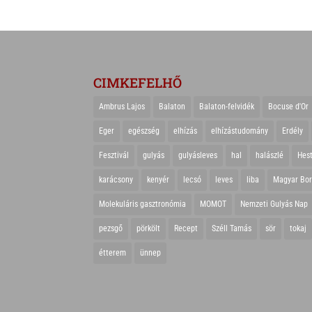
CIMKEFELHŐ
Ambrus Lajos
Balaton
Balaton-felvidék
Bocuse d'Or
Eger
egészség
elhízás
elhízástudomány
Erdély
Fesztivál
gulyás
gulyásleves
hal
halászlé
Hes
karácsony
kenyér
lecsó
leves
liba
Magyar Bo
Molekuláris gasztronómia
MOMOT
Nemzeti Gulyás Nap
pezsgő
pörkölt
Recept
Széll Tamás
sör
tokaj
étterem
ünnep