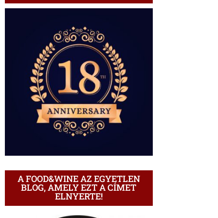
A FOOD&WINE AZ EGYETLEN
BLOG, AMELY EZT A CÍMET
ELNYERTE!