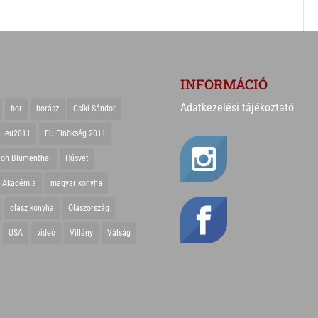
INFORMÁCIÓ
Adatkezelési tájékoztató
bor
borász
Csíki Sándor
eu2011
EU Elnökség 2011
ton Blumenthal
Húsvét
r Akadémia
magyar konyha
olasz konyha
Olaszország
USA
videó
Villány
Válság