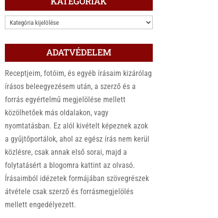
KATEGÓRIÁK
KATEGÓRIÁK
ADATVÉDELEM
Receptjeim, fotóim, és egyéb írásaim kizárólag
írásos beleegyezésem után, a szerző és a
forrás egyértelmű megjelölése mellett
közölhetőek más oldalakon, vagy
nyomtatásban. Ez alól kivételt képeznek azok
a gyűjtőportálok, ahol az egész írás nem kerül
közlésre, csak annak első sorai, majd a
folytatásért a blogomra kattint az olvasó.
Írásaimból idézetek formájában szövegrészek
átvétele csak szerző és forrásmegjelölés
mellett engedélyezett.