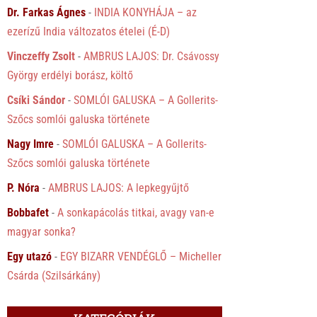
Dr. Farkas Ágnes
-
INDIA KONYHÁJA – az
ezerízű India változatos ételei (É-D)
Vinczeffy Zsolt
-
AMBRUS LAJOS: Dr. Csávossy
György erdélyi borász, költő
Csíki Sándor
-
SOMLÓI GALUSKA – A Gollerits-
Szőcs somlói galuska története
Nagy Imre
-
SOMLÓI GALUSKA – A Gollerits-
Szőcs somlói galuska története
P. Nóra
-
AMBRUS LAJOS: A lepkegyűjtő
Bobbafet
-
A sonkapácolás titkai, avagy van-e
magyar sonka?
Egy utazó
-
EGY BIZARR VENDÉGLŐ – Micheller
Csárda (Szilsárkány)