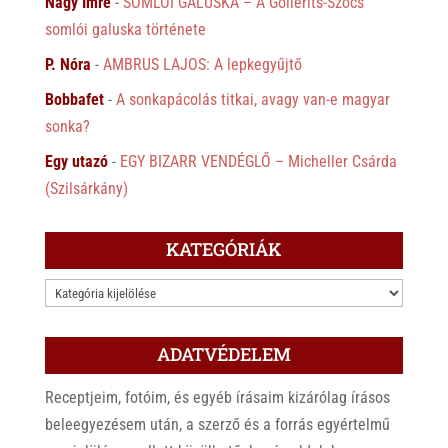
Nagy Imre
-
SOMLÓI GALUSKA – A Gollerits-Szőcs
somlói galuska története
P. Nóra
-
AMBRUS LAJOS: A lepkegyűjtő
Bobbafet
-
A sonkapácolás titkai, avagy van-e magyar
sonka?
Egy utazó
-
EGY BIZARR VENDÉGLŐ – Micheller Csárda
(Szilsárkány)
KATEGÓRIÁK
KATEGÓRIÁK
ADATVÉDELEM
Receptjeim, fotóim, és egyéb írásaim kizárólag írásos
beleegyezésem után, a szerző és a forrás egyértelmű