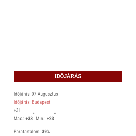
IDŐJÁRÁS
Időjárás, 07 Augusztus
Időjárás: Budapest
+
31
°
°
Max.:
+
33
Min.:
+
23
Páratartalom:
39%