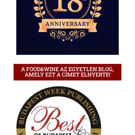
A FOOD&WINE AZ EGYETLEN BLOG,
AMELY EZT A CÍMET ELNYERTE!