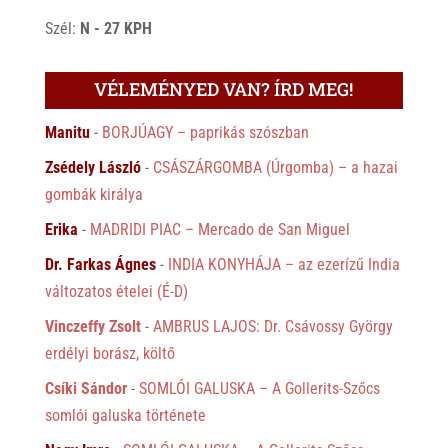
Szél:
N - 27 KPH
VÉLEMÉNYED VAN? ÍRD MEG!
Manitu
-
BORJÚAGY – paprikás szószban
Zsédely László
-
CSÁSZÁRGOMBA (Úrgomba) – a hazai
gombák királya
Erika
-
MADRIDI PIAC – Mercado de San Miguel
Dr. Farkas Ágnes
-
INDIA KONYHÁJA – az ezerízű India
változatos ételei (É-D)
Vinczeffy Zsolt
-
AMBRUS LAJOS: Dr. Csávossy György
erdélyi borász, költő
Csíki Sándor
-
SOMLÓI GALUSKA – A Gollerits-Szőcs
somlói galuska története