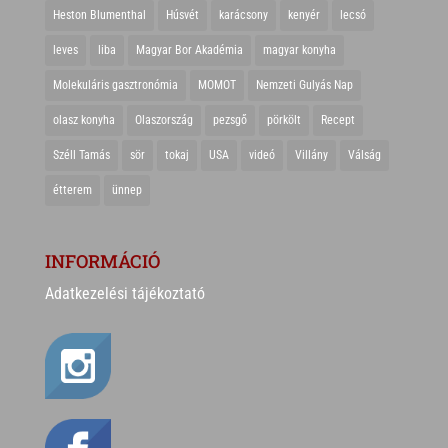
Heston Blumenthal
Húsvét
karácsony
kenyér
lecsó
leves
liba
Magyar Bor Akadémia
magyar konyha
Molekuláris gasztronómia
MOMOT
Nemzeti Gulyás Nap
olasz konyha
Olaszország
pezsgő
pörkölt
Recept
Széll Tamás
sör
tokaj
USA
videó
Villány
Válság
étterem
ünnep
INFORMÁCIÓ
Adatkezelési tájékoztató