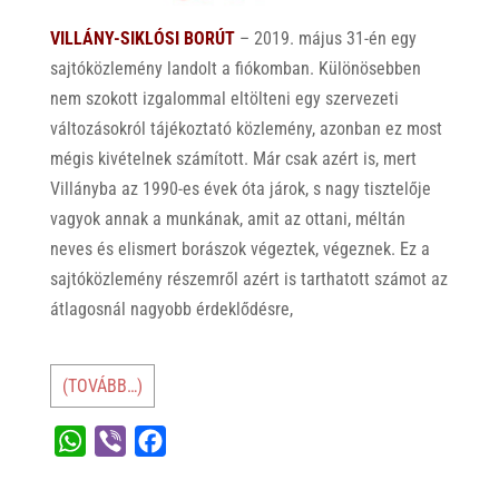
VILLÁNY-SIKLÓSI BORÚT
– 2019. május 31-én egy
sajtóközlemény landolt a fiókomban. Különösebben
nem szokott izgalommal eltölteni egy szervezeti
változásokról tájékoztató közlemény, azonban ez most
mégis kivételnek számított. Már csak azért is, mert
Villányba az 1990-es évek óta járok, s nagy tisztelője
vagyok annak a munkának, amit az ottani, méltán
neves és elismert borászok végeztek, végeznek. Ez a
sajtóközlemény részemről azért is tarthatott számot az
átlagosnál nagyobb érdeklődésre,
(TOVÁBB…)
W
V
F
h
i
a