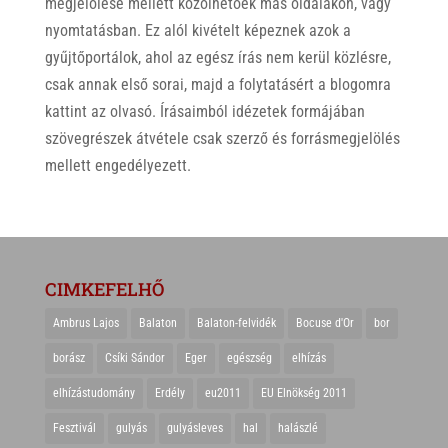
megjelölése mellett közölhetőek más oldalakon, vagy
nyomtatásban. Ez alól kivételt képeznek azok a
gyűjtőportálok, ahol az egész írás nem kerül közlésre,
csak annak első sorai, majd a folytatásért a blogomra
kattint az olvasó. Írásaimból idézetek formájában
szövegrészek átvétele csak szerző és forrásmegjelölés
mellett engedélyezett.
CIMKEFELHŐ
Ambrus Lajos
Balaton
Balaton-felvidék
Bocuse d'Or
bor
borász
Csíki Sándor
Eger
egészség
elhízás
elhízástudomány
Erdély
eu2011
EU Elnökség 2011
Fesztivál
gulyás
gulyásleves
hal
halászlé