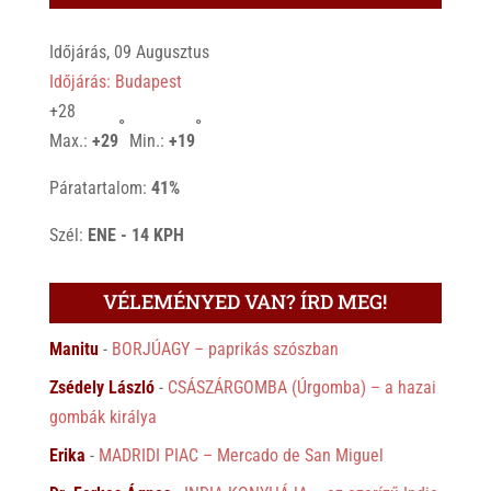
Időjárás, 09 Augusztus
Időjárás: Budapest
+
28
°
°
Max.:
+
29
Min.:
+
19
Páratartalom:
41%
Szél:
ENE - 14 KPH
VÉLEMÉNYED VAN? ÍRD MEG!
Manitu
-
BORJÚAGY – paprikás szószban
Zsédely László
-
CSÁSZÁRGOMBA (Úrgomba) – a hazai
gombák királya
Erika
-
MADRIDI PIAC – Mercado de San Miguel