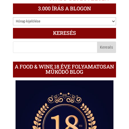
s
r
b
3.000 ÍRÁS A BLOGON
A
o
3.000
p
o
ÍRÁS
p
k
KERESÉS
A
BLOGON
A FOOD & WINE 18 ÉVE FOLYAMATOSAN
MŰKÖDŐ BLOG