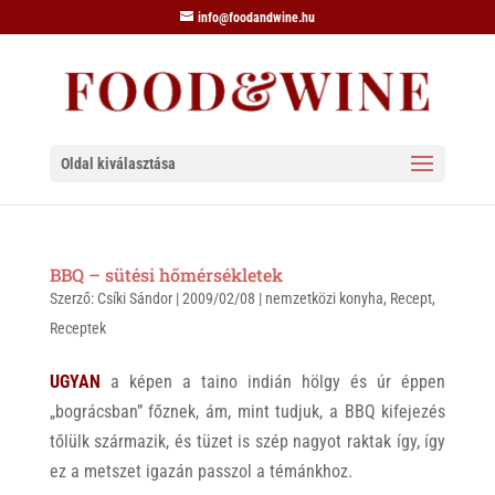
info@foodandwine.hu
Oldal kiválasztása
BBQ – sütési hőmérsékletek
Szerző:
Csíki Sándor
|
2009/02/08
|
nemzetközi konyha
,
Recept
,
Receptek
UGYAN
a képen a taino indián hölgy és úr éppen
„bográcsban” főznek, ám, mint tudjuk, a BBQ kifejezés
tőlülk származik, és tüzet is szép nagyot raktak így, így
ez a metszet igazán passzol a témánkhoz.