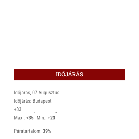
IDŐJÁRÁS
Időjárás, 07 Augusztus
Időjárás: Budapest
+
33
°
°
Max.:
+
35
Min.:
+
23
Páratartalom:
39%