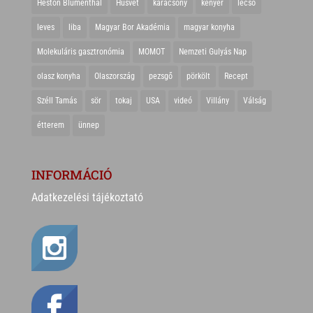
Heston Blumenthal
Húsvét
karácsony
kenyér
lecsó
leves
liba
Magyar Bor Akadémia
magyar konyha
Molekuláris gasztronómia
MOMOT
Nemzeti Gulyás Nap
olasz konyha
Olaszország
pezsgő
pörkölt
Recept
Széll Tamás
sör
tokaj
USA
videó
Villány
Válság
étterem
ünnep
INFORMÁCIÓ
Adatkezelési tájékoztató