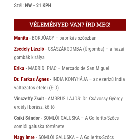
Szél:
NW - 21 KPH
VÉLEMÉNYED VAN? ÍRD MEG!
Manitu
-
BORJÚAGY – paprikás szószban
Zsédely László
-
CSÁSZÁRGOMBA (Úrgomba) – a hazai
gombák királya
Erika
-
MADRIDI PIAC – Mercado de San Miguel
Dr. Farkas Ágnes
-
INDIA KONYHÁJA – az ezerízű India
változatos ételei (É-D)
Vinczeffy Zsolt
-
AMBRUS LAJOS: Dr. Csávossy György
erdélyi borász, költő
Csíki Sándor
-
SOMLÓI GALUSKA – A Gollerits-Szőcs
somlói galuska története
Nagy Imre
-
SOMLÓI GALUSKA – A Gollerits-Szőcs