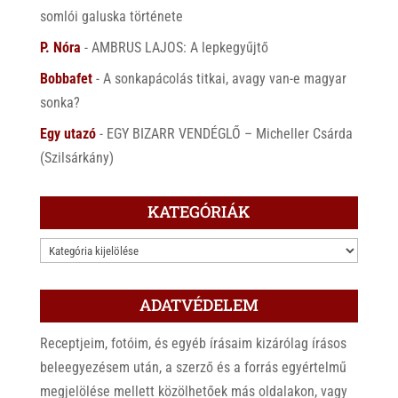
somlói galuska története
P. Nóra
-
AMBRUS LAJOS: A lepkegyűjtő
Bobbafet
-
A sonkapácolás titkai, avagy van-e magyar
sonka?
Egy utazó
-
EGY BIZARR VENDÉGLŐ – Micheller Csárda
(Szilsárkány)
KATEGÓRIÁK
KATEGÓRIÁK
ADATVÉDELEM
Receptjeim, fotóim, és egyéb írásaim kizárólag írásos
beleegyezésem után, a szerző és a forrás egyértelmű
megjelölése mellett közölhetőek más oldalakon, vagy