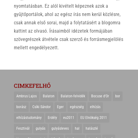
nyomtatásban. Ez alól kivételt képeznek azok a
gyűjtőportálok, ahol az egész írás nem kerül közlésre,
csak annak első sorai, majd a folytatásért a blogomra
kattint az olvasó. Írásaimból idézetek formájában
szövegrészek átvétele csak szerző és forrásmegjelölés
mellett engedélyezett.
CIMKEFELHŐ
Ambrus Lajos
Balaton
Balaton-felvidék
Bocuse d'Or
bor
borász
Csíki Sándor
Eger
egészség
elhízás
elhízástudomány
Erdély
eu2011
EU Elnökség 2011
Fesztivál
gulyás
gulyásleves
hal
halászlé