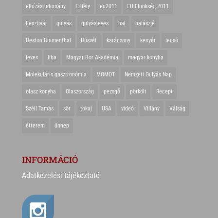
elhízástudomány
Erdély
eu2011
EU Elnökség 2011
Fesztivál
gulyás
gulyásleves
hal
halászlé
Heston Blumenthal
Húsvét
karácsony
kenyér
lecsó
leves
liba
Magyar Bor Akadémia
magyar konyha
Molekuláris gasztronómia
MOMOT
Nemzeti Gulyás Nap
olasz konyha
Olaszország
pezsgő
pörkölt
Recept
Széll Tamás
sör
tokaj
USA
videó
Villány
Válság
étterem
ünnep
INFORMÁCIÓ
Adatkezelési tájékoztató