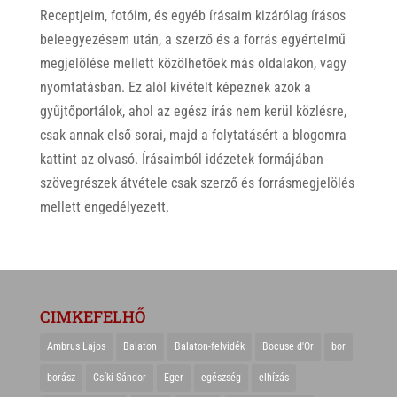
Receptjeim, fotóim, és egyéb írásaim kizárólag írásos
beleegyezésem után, a szerző és a forrás egyértelmű
megjelölése mellett közölhetőek más oldalakon, vagy
nyomtatásban. Ez alól kivételt képeznek azok a
gyűjtőportálok, ahol az egész írás nem kerül közlésre,
csak annak első sorai, majd a folytatásért a blogomra
kattint az olvasó. Írásaimból idézetek formájában
szövegrészek átvétele csak szerző és forrásmegjelölés
mellett engedélyezett.
CIMKEFELHŐ
Ambrus Lajos
Balaton
Balaton-felvidék
Bocuse d'Or
bor
borász
Csíki Sándor
Eger
egészség
elhízás