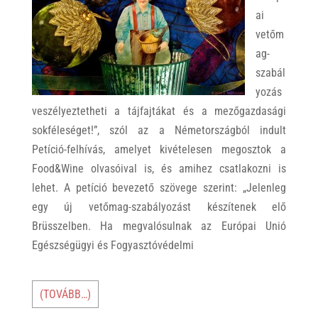
ai
vetőm
ag-
szabál
yozás
veszélyeztetheti a tájfajtákat és a mezőgazdasági
sokféleséget!”, szól az a Németországból indult
Petíció-felhívás, amelyet kivételesen megosztok a
Food&Wine olvasóival is, és amihez csatlakozni is
lehet. A petíció bevezető szövege szerint: „Jelenleg
egy új vetőmag-szabályozást készítenek elő
Brüsszelben. Ha megvalósulnak az Európai Unió
Egészségügyi és Fogyasztóvédelmi
(TOVÁBB…)