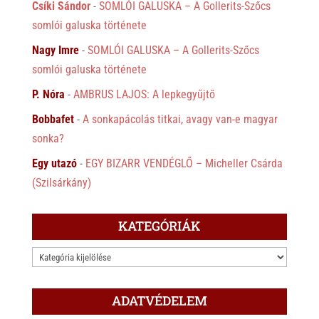
Csíki Sándor
-
SOMLÓI GALUSKA – A Gollerits-Szőcs
somlói galuska története
Nagy Imre
-
SOMLÓI GALUSKA – A Gollerits-Szőcs
somlói galuska története
P. Nóra
-
AMBRUS LAJOS: A lepkegyűjtő
Bobbafet
-
A sonkapácolás titkai, avagy van-e magyar
sonka?
Egy utazó
-
EGY BIZARR VENDÉGLŐ – Micheller Csárda
(Szilsárkány)
KATEGÓRIÁK
KATEGÓRIÁK
ADATVÉDELEM