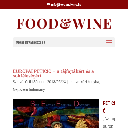
info@foodandwine.hu
Oldal kiválasztása
EURÓPAI PETÍCIÓ – a tájfajtákért és a
sokféleségért
Szerző:
Csíki Sándor
|
2013/05/23
|
nemzetközi konyha
,
Népszerű tudomány
PETÍCI
Ó
–
„Az új
európ