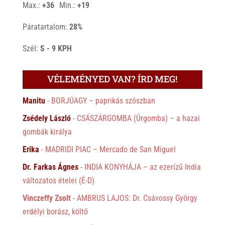
Max.:
+
36
Min.:
+
19
Páratartalom:
28%
Szél:
S - 9 KPH
VÉLEMÉNYED VAN? ÍRD MEG!
Manitu
-
BORJÚAGY – paprikás szószban
Zsédely László
-
CSÁSZÁRGOMBA (Úrgomba) – a hazai
gombák királya
Erika
-
MADRIDI PIAC – Mercado de San Miguel
Dr. Farkas Ágnes
-
INDIA KONYHÁJA – az ezerízű India
változatos ételei (É-D)
Vinczeffy Zsolt
-
AMBRUS LAJOS: Dr. Csávossy György
erdélyi borász, költő