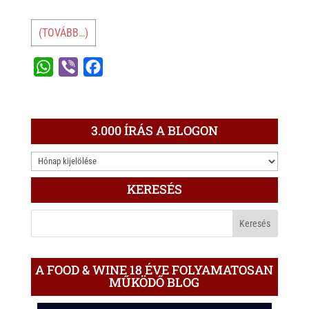
(TOVÁBB…)
W
V
F
h
i
a
a
b
c
t
e
e
3.000 ÍRÁS A BLOGON
s
r
b
3.000
A
o
ÍRÁS
p
o
KERESÉS
A
p
k
BLOGON
A FOOD & WINE 18 ÉVE FOLYAMATOSAN
MŰKÖDŐ BLOG