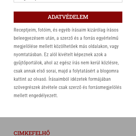
ADATVÉDELEM
Receptjeim, fotóim, és egyéb írásaim kizárólag írásos
beleegyezésem után, a szerző és a forrás egyértelmű
megjelölése mellett közölhetőek más oldalakon, vagy
nyomtatásban. Ez alól kivételt képeznek azok a
gyűjtőportálok, ahol az egész írás nem kerül közlésre,
csak annak első sorai, majd a folytatásért a blogomra
kattint az olvasó. Írásaimból idézetek formájában
szövegrészek átvétele csak szerző és forrásmegjelölés
mellett engedélyezett.
CIMKEFELHŐ