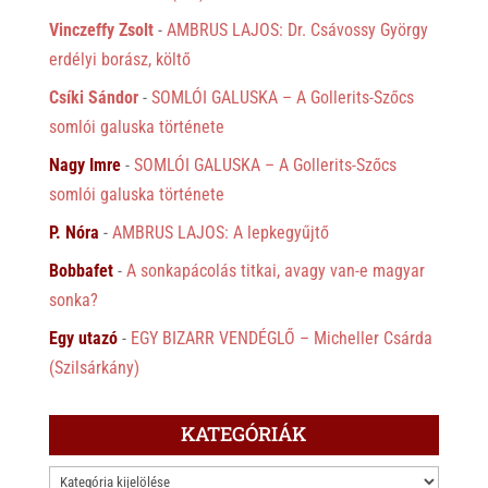
Vinczeffy Zsolt
-
AMBRUS LAJOS: Dr. Csávossy György
erdélyi borász, költő
Csíki Sándor
-
SOMLÓI GALUSKA – A Gollerits-Szőcs
somlói galuska története
Nagy Imre
-
SOMLÓI GALUSKA – A Gollerits-Szőcs
somlói galuska története
P. Nóra
-
AMBRUS LAJOS: A lepkegyűjtő
Bobbafet
-
A sonkapácolás titkai, avagy van-e magyar
sonka?
Egy utazó
-
EGY BIZARR VENDÉGLŐ – Micheller Csárda
(Szilsárkány)
KATEGÓRIÁK
KATEGÓRIÁK