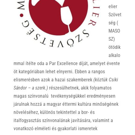
elier
Szövet
ség (
MASO
SZ)
ötödik
alkalo
mmal ítélte oda a Par Excellence díját, amelyet évente
öt kategóriában lehet elnyerni. Ebben a rangos
elismerésben azok a hazai szakemberek
(köztük Csíki
Sándor – a szerk.)
részesülhetnek, akik folyamatos
magas színvonalú tevékenységükkel eredményesen
járulnak hozzá a magyar éttermi kultúra minőségének
növeléséhez, különös tekintettel a bor- és
italfogyasztás színvonalának javítására, valamint a
vonatkozó elméleti és gyakorlati ismeretek