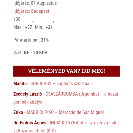
Időjárás, 07 Augusztus
Időjárás: Budapest
+
38
°
°
Max.:
+
37
Min.:
+
21
Páratartalom:
21%
Szél:
NE - 20 KPH
VÉLEMÉNYED VAN? ÍRD MEG!
Manitu
-
BORJÚAGY – paprikás szószban
Zsédely László
-
CSÁSZÁRGOMBA (Úrgomba) – a hazai
gombák királya
Erika
-
MADRIDI PIAC – Mercado de San Miguel
Dr. Farkas Ágnes
-
INDIA KONYHÁJA – az ezerízű India
változatos ételei (É-D)