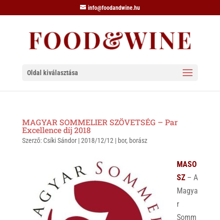
info@foodandwine.hu
Oldal kiválasztása
MAGYAR SOMMELIER SZÖVETSÉG – Par
Excellence díj 2018
Szerző:
Csíki Sándor
|
2018/12/12
|
bor
,
borász
MASO
SZ
– A
Magya
r
Somm