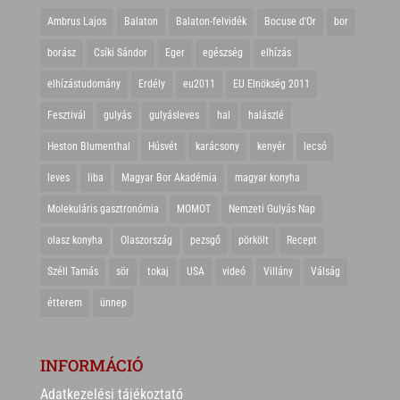
Ambrus Lajos
Balaton
Balaton-felvidék
Bocuse d'Or
bor
borász
Csíki Sándor
Eger
egészség
elhízás
elhízástudomány
Erdély
eu2011
EU Elnökség 2011
Fesztivál
gulyás
gulyásleves
hal
halászlé
Heston Blumenthal
Húsvét
karácsony
kenyér
lecsó
leves
liba
Magyar Bor Akadémia
magyar konyha
Molekuláris gasztronómia
MOMOT
Nemzeti Gulyás Nap
olasz konyha
Olaszország
pezsgő
pörkölt
Recept
Széll Tamás
sör
tokaj
USA
videó
Villány
Válság
étterem
ünnep
INFORMÁCIÓ
Adatkezelési tájékoztató