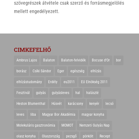
szövegrészek átvétele csak szerző és forrásmegjelölés
mellett engedélyezett.
CIMKEFELHŐ
Ambrus Lajos
Balaton
Balaton-felvidék
Bocuse d'Or
bor
borász
Csíki Sándor
Eger
egészség
elhízás
elhízástudomány
Erdély
eu2011
EU Elnökség 2011
Fesztivál
gulyás
gulyásleves
hal
halászlé
Heston Blumenthal
Húsvét
karácsony
kenyér
lecsó
leves
liba
Magyar Bor Akadémia
magyar konyha
Molekuláris gasztronómia
MOMOT
Nemzeti Gulyás Nap
olasz konyha
Olaszország
pezsgő
pörkölt
Recept