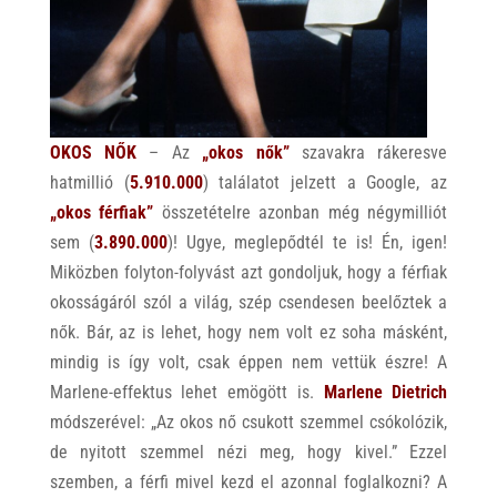
OKOS NŐK
– Az
„okos nők”
szavakra rákeresve
hatmillió (
5.910.000
) találatot jelzett a Google, az
„
okos férfiak”
összetételre azonban még négymilliót
sem (
3.890.000
)! Ugye, meglepődtél te is! Én, igen!
Miközben folyton-folyvást azt gondoljuk, hogy a férfiak
okosságáról szól a világ, szép csendesen beelőztek a
nők. Bár, az is lehet, hogy nem volt ez soha másként,
mindig is így volt, csak éppen nem vettük észre! A
Marlene-effektus lehet emögött is.
Marlene Dietrich
módszerével: „Az okos nő csukott szemmel csókolózik,
de nyitott szemmel nézi meg, hogy kivel.” Ezzel
szemben, a férfi mivel kezd el azonnal foglalkozni? A