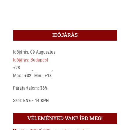
IDŐJÁRÁS
Időjárás, 09 Augusztus
Időjárás: Budapest
+
28
°
°
Max.:
+
32
Min.:
+
18
Páratartalom:
36%
Szél:
ENE - 14 KPH
VÉLEMÉNYED VAN? ÍRD MEG!