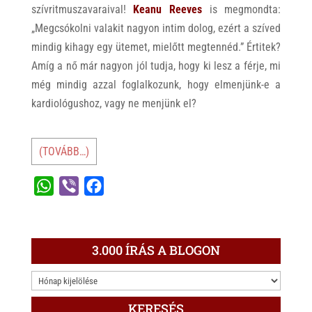
szívritmuszavaraival!
Keanu Reeves
is megmondta:
„Megcsókolni valakit nagyon intim dolog, ezért a szíved
mindig kihagy egy ütemet, mielőtt megtennéd.” Értitek?
Amíg a nő már nagyon jól tudja, hogy ki lesz a férje, mi
még mindig azzal foglalkozunk, hogy elmenjünk-e a
kardiológushoz, vagy ne menjünk el?
(TOVÁBB…)
W
V
F
h
i
a
a
b
c
t
e
e
3.000 ÍRÁS A BLOGON
s
r
b
3.000
A
o
ÍRÁS
p
o
KERESÉS