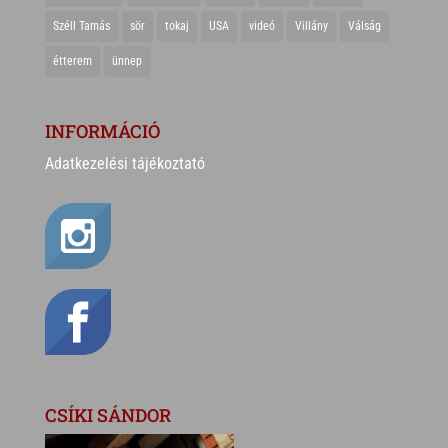
Széll Tamás
sör
tokaj
USA
videó
Villány
Válság
étterem
ünnep
INFORMÁCIÓ
Adatkezelési tájékoztató
CSÍKI SÁNDOR