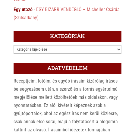
Egy utazó
-
EGY BIZARR VENDÉGLŐ – Micheller Csárda
(Szilsárkány)
KATEGÓRIÁK
KATEGÓRIÁK
ADATVÉDELEM
Receptjeim, fotóim, és egyéb írásaim kizárólag írásos
beleegyezésem után, a szerző és a forrás egyértelmű
megjelölése mellett közölhetőek más oldalakon, vagy
nyomtatásban. Ez alól kivételt képeznek azok a
gyűjtőportálok, ahol az egész írás nem kerül közlésre,
csak annak első sorai, majd a folytatásért a blogomra
kattint az olvasó. Írásaimból idézetek formájában