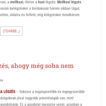
van, a
mellkasi
, illetve a
hasi
légzés.
Mellkasi légzés
során belégzéskor a bordakosár három síkban tágul;
előre, oldalra és felfelé, míg kilégzéskor mindhárom
(TOVÁBB…)
és, ahogy még soha nem
nna
A LÉGZÉS
– Sokszor a legalapvetőbb és legegyszerűbb
dolgoknak jóval nagyobb jelentőségük van, mint
gondolnánk. Ez a gondolat messzire vezet, azonban a