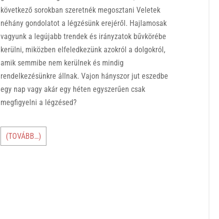
következő sorokban szeretnék megosztani Veletek
néhány gondolatot a légzésünk erejéről. Hajlamosak
vagyunk a legújabb trendek és irányzatok bűvkörébe
kerülni, miközben elfeledkezünk azokról a dolgokról,
amik semmibe nem kerülnek és mindig
rendelkezésünkre állnak. Vajon hányszor jut eszedbe
egy nap vagy akár egy héten egyszerűen csak
megfigyelni a légzésed?
(TOVÁBB…)