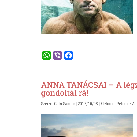
k
W
V
F
h
i
a
a
b
c
t
e
e
ANNA TANÁCSAI – A légz
s
r
b
gondoltál rá!
A
o
Szerző:
Csíki Sándor
|
2017/10/03
|
Életmód
,
Petridisz A
p
o
p
k