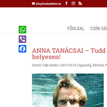
info@foodandwine.hu
FŐOLDAL
CSÍKI S
W
h
V
ANNA TANÁCSAI – Tudd m
a
i
helyesen!
F
t
b
a
Szerző:
Csíki Sándor
|
2017/10/16
|
Egészség
,
Életmód
,
P
s
e
c
A
r
e
p
b
p
o
o