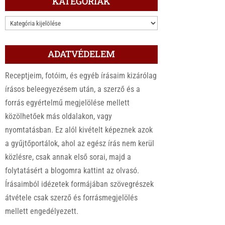
KATEGÓRIÁK
KATEGÓRIÁK
ADATVÉDELEM
Receptjeim, fotóim, és egyéb írásaim kizárólag
írásos beleegyezésem után, a szerző és a
forrás egyértelmű megjelölése mellett
közölhetőek más oldalakon, vagy
nyomtatásban. Ez alól kivételt képeznek azok
a gyűjtőportálok, ahol az egész írás nem kerül
közlésre, csak annak első sorai, majd a
folytatásért a blogomra kattint az olvasó.
Írásaimból idézetek formájában szövegrészek
átvétele csak szerző és forrásmegjelölés
mellett engedélyezett.