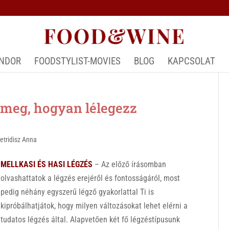
ÁNDOR
FOODSTYLIST-MOVIES
BLOG
KAPCSOLAT
eg, hogyan lélegezz
etridisz Anna
MELLKASI ÉS HASI LÉGZÉS
– Az előző írásomban
olvashattatok a légzés erejéről és fontosságáról, most
pedig néhány egyszerű légző gyakorlattal Ti is
kipróbálhatjátok, hogy milyen változásokat lehet elérni a
tudatos légzés által. Alapvetően két fő légzéstípusunk