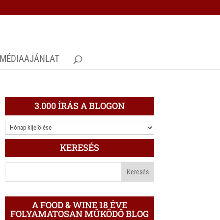
MÉDIAAJÁNLAT
3.000 ÍRÁS A BLOGON
3.000
ÍRÁS
KERESÉS
A
BLOGON
A FOOD & WINE 18 ÉVE
FOLYAMATOSAN MŰKÖDŐ BLOG