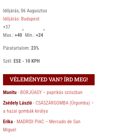
Időjárás, 06 Augusztus
Időjárás: Budapest
+
37
°
°
Max.:
+
40
Min.:
+
24
Páratartalom:
23%
Szél:
ESE - 10 KPH
VÉLEMÉNYED VAN? ÍRD MEG!
Manitu
-
BORJÚAGY – paprikás szószban
Zsédely László
-
CSÁSZÁRGOMBA (Úrgomba) –
a hazai gombák királya
Erika
-
MADRIDI PIAC – Mercado de San
Miguel