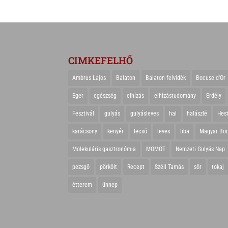
CIMKEFELHŐ
Ambrus Lajos
Balaton
Balaton-felvidék
Bocuse d'Or
Eger
egészség
elhízás
elhízástudomány
Erdély
Fesztivál
gulyás
gulyásleves
hal
halászlé
Hes
karácsony
kenyér
lecsó
leves
liba
Magyar Bo
Molekuláris gasztronómia
MOMOT
Nemzeti Gulyás Nap
pezsgő
pörkölt
Recept
Széll Tamás
sör
tokaj
étterem
ünnep