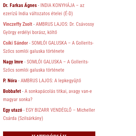
Dr. Farkas Ágnes
-
INDIA KONYHÁJA – az
ezerízű India változatos ételei (É-D)
Vinczeffy Zsolt
-
AMBRUS LAJOS: Dr. Csávossy
György erdélyi borász, költő
Csíki Sándor
-
SOMLÓI GALUSKA – A Gollerits-
Szőcs somlói galuska története
Nagy Imre
-
SOMLÓI GALUSKA – A Gollerits-
Szőcs somlói galuska története
P. Nóra
-
AMBRUS LAJOS: A lepkegyűjtő
Bobbafet
-
A sonkapácolás titkai, avagy van-e
magyar sonka?
Egy utazó
-
EGY BIZARR VENDÉGLŐ – Micheller
Csárda (Szilsárkány)