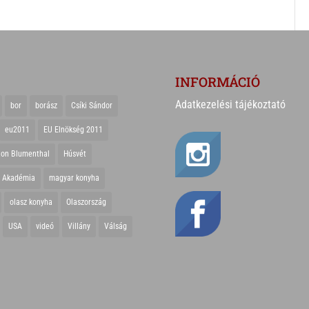
INFORMÁCIÓ
Adatkezelési tájékoztató
bor
borász
Csíki Sándor
eu2011
EU Elnökség 2011
ton Blumenthal
Húsvét
r Akadémia
magyar konyha
olasz konyha
Olaszország
USA
videó
Villány
Válság