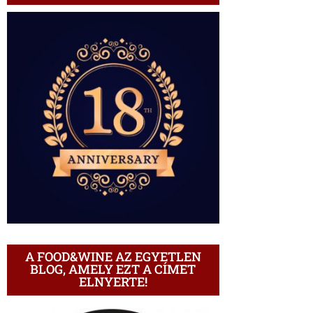
A FOOD&WINE AZ EGYETLEN
BLOG, AMELY EZT A CÍMET
ELNYERTE!