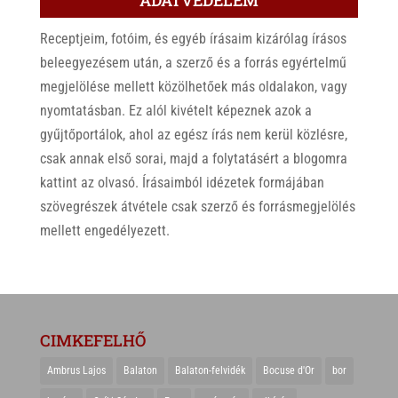
ADATVÉDELEM
Receptjeim, fotóim, és egyéb írásaim kizárólag írásos
beleegyezésem után, a szerző és a forrás egyértelmű
megjelölése mellett közölhetőek más oldalakon, vagy
nyomtatásban. Ez alól kivételt képeznek azok a
gyűjtőportálok, ahol az egész írás nem kerül közlésre,
csak annak első sorai, majd a folytatásért a blogomra
kattint az olvasó. Írásaimból idézetek formájában
szövegrészek átvétele csak szerző és forrásmegjelölés
mellett engedélyezett.
CIMKEFELHŐ
Ambrus Lajos
Balaton
Balaton-felvidék
Bocuse d'Or
bor