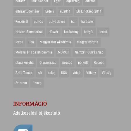
borász
Csíki Sándor
Eger
egészség
elhízás
elhízástudomány
Erdély
eu2011
EU Elnökség 2011
Fesztivál
gulyás
gulyásleves
hal
halászlé
Heston Blumenthal
Húsvét
karácsony
kenyér
lecsó
leves
liba
Magyar Bor Akadémia
magyar konyha
Molekuláris gasztronómia
MOMOT
Nemzeti Gulyás Nap
olasz konyha
Olaszország
pezsgő
pörkölt
Recept
Széll Tamás
sör
tokaj
USA
videó
Villány
Válság
étterem
ünnep
INFORMÁCIÓ
Adatkezelési tájékoztató