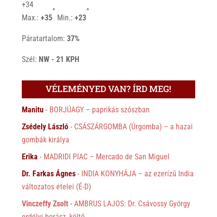
+
34
°
°
Max.:
+
35
Min.:
+
23
Páratartalom:
37%
Szél:
NW - 21 KPH
VÉLEMÉNYED VAN? ÍRD MEG!
Manitu
-
BORJÚAGY – paprikás szószban
Zsédely László
-
CSÁSZÁRGOMBA (Úrgomba) – a hazai
gombák királya
Erika
-
MADRIDI PIAC – Mercado de San Miguel
Dr. Farkas Ágnes
-
INDIA KONYHÁJA – az ezerízű India
változatos ételei (É-D)
Vinczeffy Zsolt
-
AMBRUS LAJOS: Dr. Csávossy György
erdélyi borász, költő