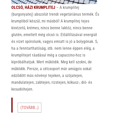
OLCSÓ, HÁZI KRUMPLITEJ
– A krumplitej
(burgonyatej) abszolút trendi vegetáriánus termék. És
krumpliból készül, mi másból! A krumplitej tejes
kinézetű, krémes, nincs benne laktóz, nincs benne
glutén, emellett még olcsó is. Előállításával energiát
és vizet spórolunk, vagyis emiatt is jó a bolygónak. S,
ha a fenntarthatóság, stb. nem lenne éppen elég, a
krumplitejet ráadásul még a capuccino-hoz is
kipróbálhatjuk. Mert működik. Meg kell szokni, de
működik. Persze, a célcsoport már amúgyis sokat
edződött más növényi tejeken, a szójatejen,
mandulatejen, zabtejen, rizstejen, kókusz-, dió- és
kesudiótejen.
(TOVÁBB…)