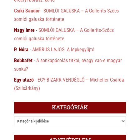
Csíki Sándor
-
SOMLÓI GALUSKA – A Gollerits-Szőcs
somlói galuska története
Nagy Imre
-
SOMLÓI GALUSKA – A Gollerits-Szőcs
somlói galuska története
P. Nóra
-
AMBRUS LAJOS: A lepkegyűjtő
Bobbafet
-
A sonkapácolás titkai, avagy van-e magyar
sonka?
Egy utazó
-
EGY BIZARR VENDÉGLŐ – Micheller Csárda
(Szilsárkány)
KATEGÓRIÁK
KATEGÓRIÁK