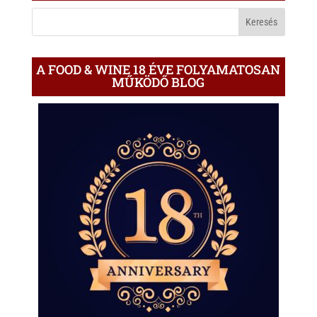
p
k
BLOGON
A FOOD & WINE 18 ÉVE FOLYAMATOSAN
MŰKÖDŐ BLOG