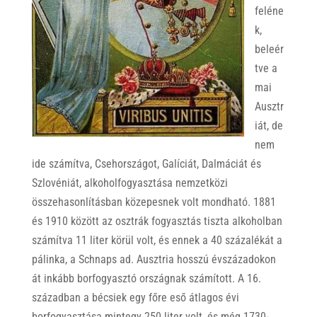
feléne
k,
beleér
tve a
mai
Ausztr
iát, de
nem
ide számítva, Csehországot, Galíciát, Dalmáciát és
Szlovéniát, alkoholfogyasztása nemzetközi
összehasonlításban közepesnek volt mondható. 1881
és 1910 között az osztrák fogyasztás tiszta alkoholban
számítva 11 liter körül volt, és ennek a 40 százalékát a
pálinka, a Schnaps ad. Ausztria hosszú évszázadokon
át inkább borfogyasztó országnak számított. A 16.
században a bécsiek egy főre eső átlagos évi
borfogyasztása mintegy 250 liter volt, és még 1730-