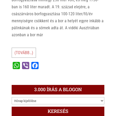
ban is 160 liter maradt. A 19. század elejére, a
császárváros borfogyasztása 100-120 liter/fő/év
mennyiségre csökkent és a bor a helyét egyre inkább a
pálinkának és a sörnek adta át. A vidéki Ausztriában
azonban a bor már
(TOVÁBB…)
W
V
F
h
i
a
a
b
c
t
e
e
3.000 ÍRÁS A BLOGON
s
r
b
3.000
A
o
ÍRÁS
p
o
KERESÉS
A