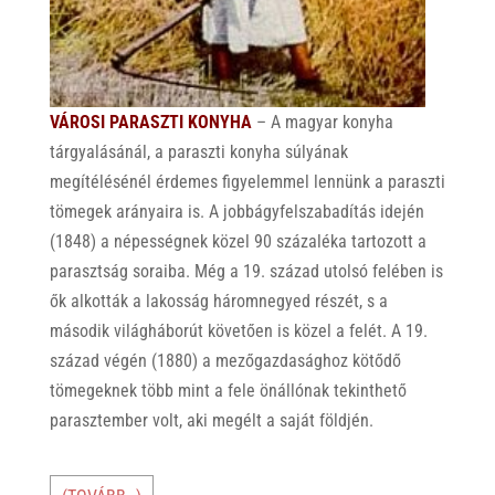
VÁROSI PARASZTI KONYHA
– A magyar konyha
tárgyalásánál, a paraszti konyha súlyának
megítélésénél érdemes figyelemmel lennünk a paraszti
tömegek arányaira is. A jobbágyfelszabadítás idején
(1848) a népességnek közel 90 százaléka tartozott a
parasztság soraiba. Még a 19. század utolsó felében is
ők alkották a lakosság háromnegyed részét, s a
második világháborút követően is közel a felét. A 19.
század végén (1880) a mezőgazdasághoz kötődő
tömegeknek több mint a fele önállónak tekinthető
parasztember volt, aki megélt a saját földjén.