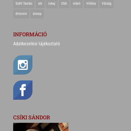
Széll Tamás
sör
tokaj
USA
videó
Villány
Válság
étterem
ünnep
INFORMÁCIÓ
Adatkezelési tájékoztató
CSÍKI SÁNDOR