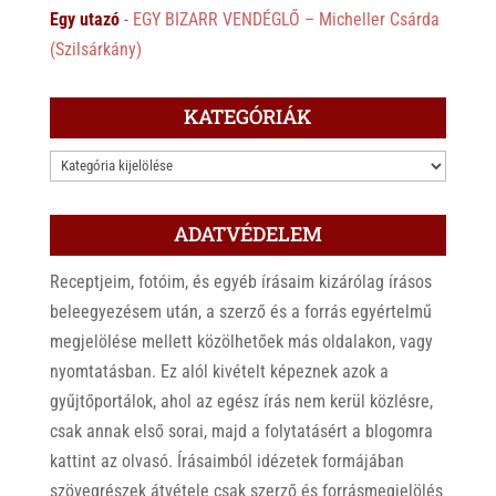
Egy utazó
-
EGY BIZARR VENDÉGLŐ – Micheller Csárda
(Szilsárkány)
KATEGÓRIÁK
KATEGÓRIÁK
ADATVÉDELEM
Receptjeim, fotóim, és egyéb írásaim kizárólag írásos
beleegyezésem után, a szerző és a forrás egyértelmű
megjelölése mellett közölhetőek más oldalakon, vagy
nyomtatásban. Ez alól kivételt képeznek azok a
gyűjtőportálok, ahol az egész írás nem kerül közlésre,
csak annak első sorai, majd a folytatásért a blogomra
kattint az olvasó. Írásaimból idézetek formájában
szövegrészek átvétele csak szerző és forrásmegjelölés