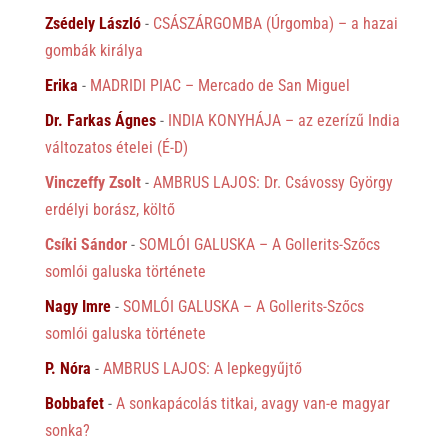
Zsédely László
-
CSÁSZÁRGOMBA (Úrgomba) – a hazai
gombák királya
Erika
-
MADRIDI PIAC – Mercado de San Miguel
Dr. Farkas Ágnes
-
INDIA KONYHÁJA – az ezerízű India
változatos ételei (É-D)
Vinczeffy Zsolt
-
AMBRUS LAJOS: Dr. Csávossy György
erdélyi borász, költő
Csíki Sándor
-
SOMLÓI GALUSKA – A Gollerits-Szőcs
somlói galuska története
Nagy Imre
-
SOMLÓI GALUSKA – A Gollerits-Szőcs
somlói galuska története
P. Nóra
-
AMBRUS LAJOS: A lepkegyűjtő
Bobbafet
-
A sonkapácolás titkai, avagy van-e magyar
sonka?