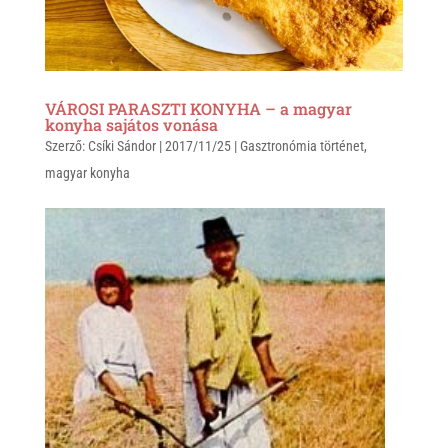
VÁROSI PARASZTI KONYHA – a magyar
konyha sajátos vonása
Szerző:
Csíki Sándor
|
2017/11/25
|
Gasztronómia történet
,
magyar konyha