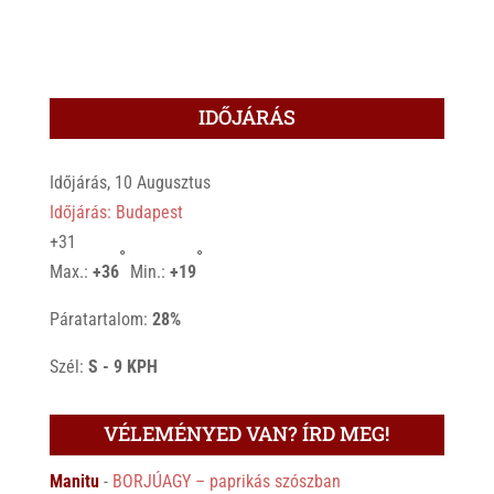
IDŐJÁRÁS
Időjárás, 10 Augusztus
Időjárás: Budapest
+
31
°
°
Max.:
+
36
Min.:
+
19
Páratartalom:
28%
Szél:
S - 9 KPH
VÉLEMÉNYED VAN? ÍRD MEG!
Manitu
-
BORJÚAGY – paprikás szószban