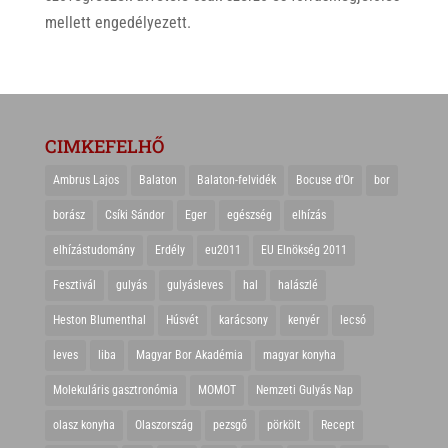
mellett engedélyezett.
CIMKEFELHŐ
Ambrus Lajos
Balaton
Balaton-felvidék
Bocuse d'Or
bor
borász
Csíki Sándor
Eger
egészség
elhízás
elhízástudomány
Erdély
eu2011
EU Elnökség 2011
Fesztivál
gulyás
gulyásleves
hal
halászlé
Heston Blumenthal
Húsvét
karácsony
kenyér
lecsó
leves
liba
Magyar Bor Akadémia
magyar konyha
Molekuláris gasztronómia
MOMOT
Nemzeti Gulyás Nap
olasz konyha
Olaszország
pezsgő
pörkölt
Recept