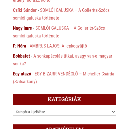
erdélyi borász, költő
Csíki Sándor
-
SOMLÓI GALUSKA – A Gollerits-Szőcs
somlói galuska története
Nagy Imre
-
SOMLÓI GALUSKA – A Gollerits-Szőcs
somlói galuska története
P. Nóra
-
AMBRUS LAJOS: A lepkegyűjtő
Bobbafet
-
A sonkapácolás titkai, avagy van-e magyar
sonka?
Egy utazó
-
EGY BIZARR VENDÉGLŐ – Micheller Csárda
(Szilsárkány)
KATEGÓRIÁK
KATEGÓRIÁK