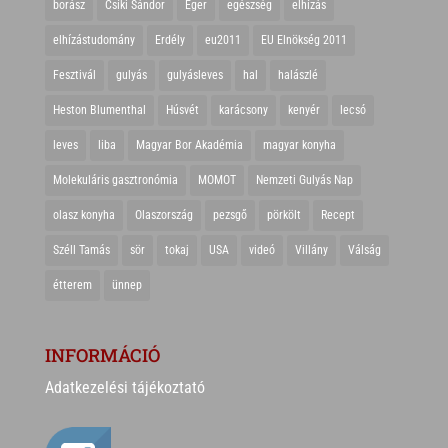
borász
Csíki Sándor
Eger
egészség
elhízás
elhízástudomány
Erdély
eu2011
EU Elnökség 2011
Fesztivál
gulyás
gulyásleves
hal
halászlé
Heston Blumenthal
Húsvét
karácsony
kenyér
lecsó
leves
liba
Magyar Bor Akadémia
magyar konyha
Molekuláris gasztronómia
MOMOT
Nemzeti Gulyás Nap
olasz konyha
Olaszország
pezsgő
pörkölt
Recept
Széll Tamás
sör
tokaj
USA
videó
Villány
Válság
étterem
ünnep
INFORMÁCIÓ
Adatkezelési tájékoztató