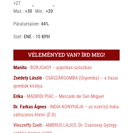
+
27
°
°
Max.:
+
30
Min.:
+
20
Páratartalom:
44%
Szél:
ENE - 15 KPH
VÉLEMÉNYED VAN? ÍRD MEG!
Manitu
-
BORJÚAGY – paprikás szószban
Zsédely László
-
CSÁSZÁRGOMBA (Úrgomba) – a hazai
gombák királya
Erika
-
MADRIDI PIAC – Mercado de San Miguel
Dr. Farkas Ágnes
-
INDIA KONYHÁJA – az ezerízű India
változatos ételei (É-D)
Vinczeffy Zsolt
-
AMBRUS LAJOS: Dr. Csávossy György