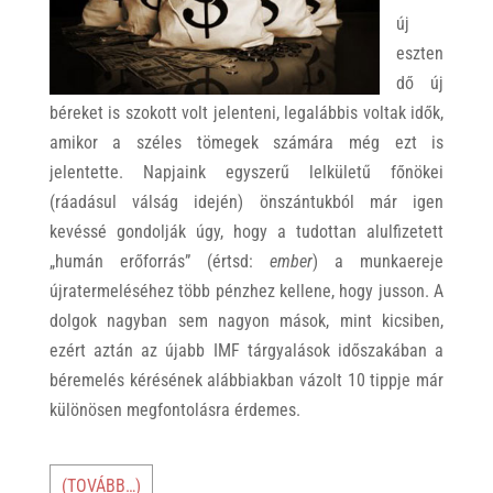
új
eszten
dő új
béreket is szokott volt jelenteni, legalábbis voltak idők,
amikor a széles tömegek számára még ezt is
jelentette. Napjaink egyszerű lelkületű főnökei
(ráadásul válság idején) önszántukból már igen
kevéssé gondolják úgy, hogy a tudottan alulfizetett
„humán erőforrás” (értsd:
ember
) a munkaereje
újratermeléséhez több pénzhez kellene, hogy jusson. A
dolgok nagyban sem nagyon mások, mint kicsiben,
ezért aztán az újabb IMF tárgyalások időszakában a
béremelés kérésének alábbiakban vázolt 10 tippje már
különösen megfontolásra érdemes.
(TOVÁBB…)