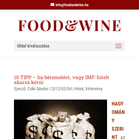
info@foodandwine.hu
Oldal kiválasztása
10 TIPP – ha béremelést, vagy IMF-hitelt
akarsz kérni
Szerző:
Csíki Sándor
|
2012/02/04
|
Hírek
,
Vélemény
HAGY
OMÁN
Y
SZERI
NT
az