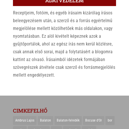
ADATVÉDELEM
Receptjeim, fotóim, és egyéb írásaim kizárólag írásos
beleegyezésem után, a szerző és a forrás egyértelmű
megjelölése mellett közölhetőek más oldalakon, vagy
nyomtatásban. Ez alól kivételt képeznek azok a
gyűjtőportálok, ahol az egész írás nem kerül közlésre,
csak annak első sorai, majd a folytatásért a blogomra
kattint az olvasó. Írásaimból idézetek formájában
szövegrészek átvétele csak szerző és forrásmegjelölés
mellett engedélyezett.
CIMKEFELHŐ
Ambrus Lajos
Balaton
Balaton-felvidék
Bocuse d'Or
bor