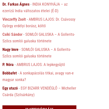
Dr. Farkas Ágnes
-
INDIA KONYHÁJA – az
ezerízű India változatos ételei (É-D)
Vinczeffy Zsolt
-
AMBRUS LAJOS: Dr. Csávossy
György erdélyi borász, költő
Csíki Sándor
-
SOMLÓI GALUSKA – A Gollerits-
Szőcs somlói galuska története
Nagy Imre
-
SOMLÓI GALUSKA – A Gollerits-
Szőcs somlói galuska története
P. Nóra
-
AMBRUS LAJOS: A lepkegyűjtő
Bobbafet
-
A sonkapácolás titkai, avagy van-e
magyar sonka?
Egy utazó
-
EGY BIZARR VENDÉGLŐ – Micheller
Csárda (Szilsárkány)