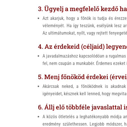
3. Ügyelj a megfelelő kezdő 
Azt akarjuk, hogy a főnök is tudja és érezze
véleményét. Ha így teszünk, esélyünk lesz a
Az ultimátumokat, nyílt, vagy rejtett fenyeget
4. Az érdekeid (céljaid) legyen
A javadalmazáshoz kapcsolódóan a rugalmas m
fel, nem csupán a munkabér. Érdemes ezeket 
5. Menj főnököd érdekei (érvei
Akárcsak neked, a főnöködnek is akadnak 
igényeidet, késznek kell lenned, hogy megvita
6. Állj elő többféle javaslattal i
A közös ötletelés a leghatékonyabb módja a
eredmény születhessen. Legjobb módszer, ha