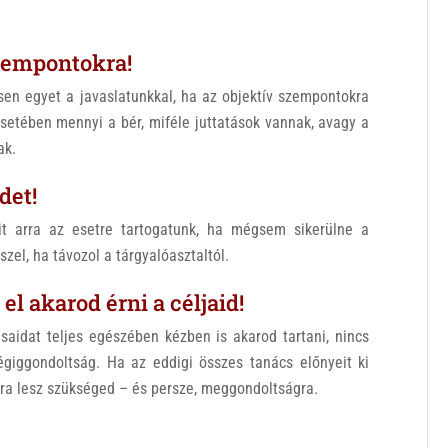
szempontokra!
sen egyet a javaslatunkkal, ha az objektív szempontokra
setében mennyi a bér, miféle juttatások vannak, avagy a
ak.
det!
mit arra az esetre tartogatunk, ha mégsem sikerülne a
zel, ha távozol a tárgyalóasztaltól.
el akarod érni a céljaid!
ásaidat teljes egészében kézben is akarod tartani, nincs
giggondoltság. Ha az eddigi összes tanács előnyeit ki
iára lesz szükséged – és persze, meggondoltságra.