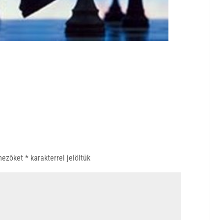
 mezőket
*
karakterrel jelöltük