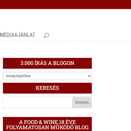
MÉDIAAJÁNLAT
3.000 ÍRÁS A BLOGON
3.000
ÍRÁS
KERESÉS
A
BLOGON
A FOOD & WINE 18 ÉVE
FOLYAMATOSAN MŰKÖDŐ BLOG