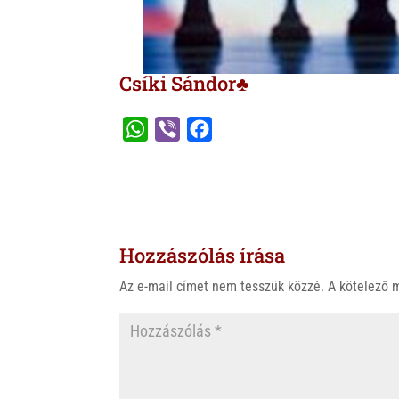
Csíki Sándor♣
W
V
F
h
i
a
a
b
c
t
e
e
s
r
b
Hozzászólás írása
A
o
p
o
Az e-mail címet nem tesszük közzé.
A kötelező
p
k