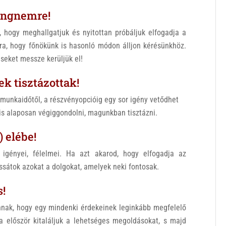
hangnemre!
, hogy meghallgatjuk és nyitottan próbáljuk elfogadja a
rra, hogy főnökünk is hasonló módon álljon kérésünkhöz.
éseket messze kerüljük el!
ek tisztázottak!
unkaidőtől, a részvényopcióig egy sor igény vetődhet
is alaposan végiggondolni, magunkban tisztázni.
) elébe!
igényei, félelmei. Ha azt akarod, hogy elfogadja az
ssátok azokat a dolgokat, amelyek neki fontosak.
s!
nnak, hogy egy mindenki érdekeinek leginkább megfelelő
 először kitaláljuk a lehetséges megoldásokat, s majd