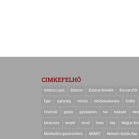
CIMKEFELHŐ
Ambrus Lajos
Balaton
Balaton-felvidék
Bocuse d'Or
Eger
egészség
elhízás
elhízástudomány
Erdély
Fesztivál
gulyás
gulyásleves
hal
halászlé
Hes
karácsony
kenyér
lecsó
leves
liba
Magyar Bo
Molekuláris gasztronómia
MOMOT
Nemzeti Gulyás Nap