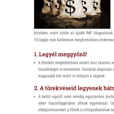
k
kicsiben, ezért aztán az újabb IMF tárgyaláso
10 tippje már különösen megfontolásra érdemes
1. Legyél meggyőző!
A főnököt meglehetősen nehéz lesz rávenni ar
feszültséget is teremtsen. Gondold alaposan v
magasabb bér miért is előnyös a cégnek.
2. A törekvéseid legyenek bátr
A kettő együtt nem mindig egyszerűen kivite
siker összefüggésben állnak egymással. Ug
elképzeléseinket a főnök is elfogadhatónak ta