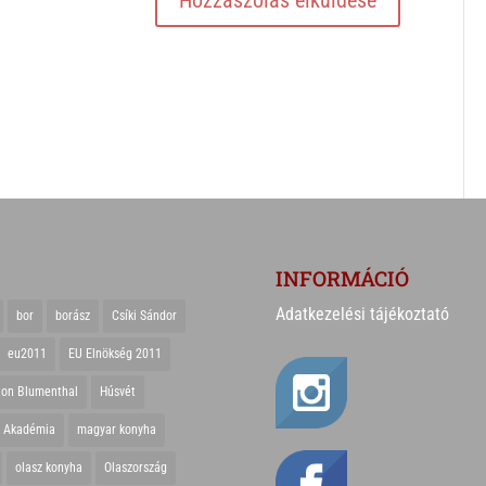
INFORMÁCIÓ
Adatkezelési tájékoztató
bor
borász
Csíki Sándor
eu2011
EU Elnökség 2011
ton Blumenthal
Húsvét
r Akadémia
magyar konyha
olasz konyha
Olaszország