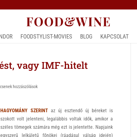
ÁNDOR
FOODSTYLIST-MOVIES
BLOG
KAPCSOLAT
ést, vagy IMF-hitelt
csenek hozzászólások
HAGYOMÁNY SZERINT
az új esztendő új béreket is
szokott volt jelenteni, legalábbis voltak idők, amikor a
széles tömegek számára még ezt is jelentette. Napjaink
egyszerű lelkületű főnökei (ráadásul válság idején)