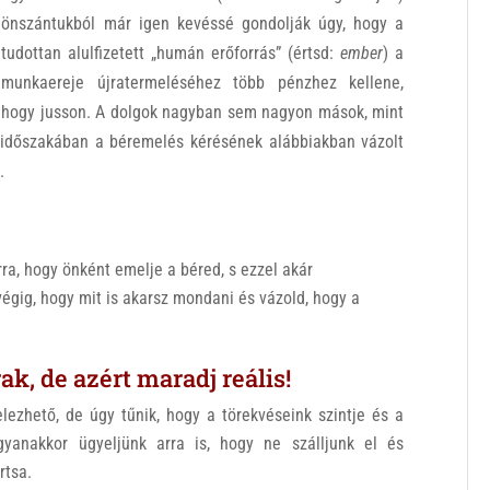
önszántukból már igen kevéssé gondolják úgy, hogy a
tudottan alulfizetett „humán erőforrás” (értsd:
ember
) a
munkaereje újratermeléséhez több pénzhez kellene,
hogy jusson. A dolgok nagyban sem nagyon mások, mint
k időszakában a béremelés kérésének alábbiakban vázolt
.
ra, hogy önként emelje a béred, s ezzel akár
égig, hogy mit is akarsz mondani és vázold, hogy a
ak, de azért maradj reális!
lezhető, de úgy tűnik, hogy a törekvéseink szintje és a
yanakkor ügyeljünk arra is, hogy ne szálljunk el és
rtsa.