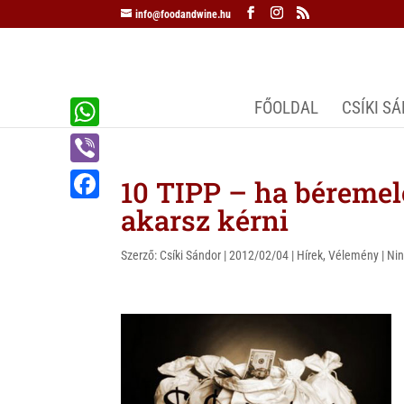
info@foodandwine.hu
FŐOLDAL
CSÍKI S
W
h
V
10 TIPP – ha béremel
a
i
akarsz kérni
F
t
b
a
s
Szerző:
Csíki Sándor
|
2012/02/04
|
Hírek
,
Vélemény
|
Nin
e
c
A
r
e
p
b
p
o
o