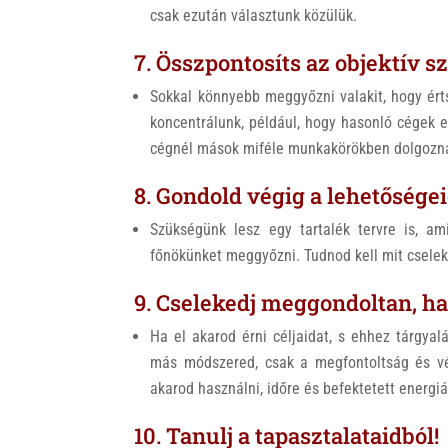
csak ezután választunk közülük.
7. Összpontosíts az objektív 
Sokkal könnyebb meggyőzni valakit, hogy ért
koncentrálunk, például, hogy hasonló cégek e
cégnél mások miféle munkakörökben dolgozn
8. Gondold végig a lehetőségei
Szükségünk lesz egy tartalék tervre is, a
főnökünket meggyőzni. Tudnod kell mit cseleks
9. Cselekedj meggondoltan, ha 
Ha el akarod érni céljaidat, s ehhez tárgyal
más módszered, csak a megfontoltság és vé
akarod használni, időre és befektetett energ
10. Tanulj a tapasztalataidból!