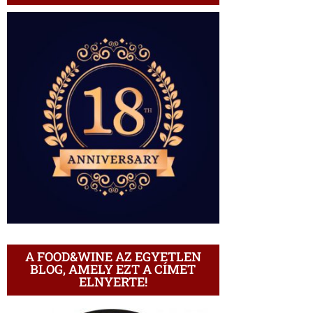
A FOOD&WINE AZ EGYETLEN
BLOG, AMELY EZT A CÍMET
ELNYERTE!