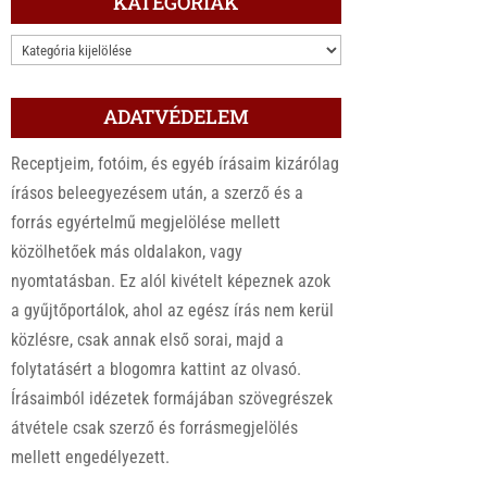
KATEGÓRIÁK
KATEGÓRIÁK
ADATVÉDELEM
Receptjeim, fotóim, és egyéb írásaim kizárólag
írásos beleegyezésem után, a szerző és a
forrás egyértelmű megjelölése mellett
közölhetőek más oldalakon, vagy
nyomtatásban. Ez alól kivételt képeznek azok
a gyűjtőportálok, ahol az egész írás nem kerül
közlésre, csak annak első sorai, majd a
folytatásért a blogomra kattint az olvasó.
Írásaimból idézetek formájában szövegrészek
átvétele csak szerző és forrásmegjelölés
mellett engedélyezett.