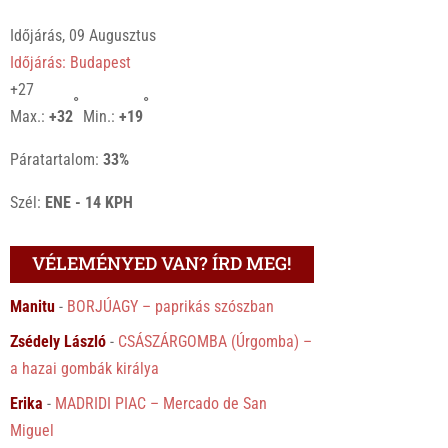
Időjárás, 09 Augusztus
Időjárás: Budapest
+
27
°
°
Max.:
+
32
Min.:
+
19
Páratartalom:
33%
Szél:
ENE - 14 KPH
VÉLEMÉNYED VAN? ÍRD MEG!
Manitu
-
BORJÚAGY – paprikás szószban
Zsédely László
-
CSÁSZÁRGOMBA (Úrgomba) –
a hazai gombák királya
Erika
-
MADRIDI PIAC – Mercado de San
Miguel