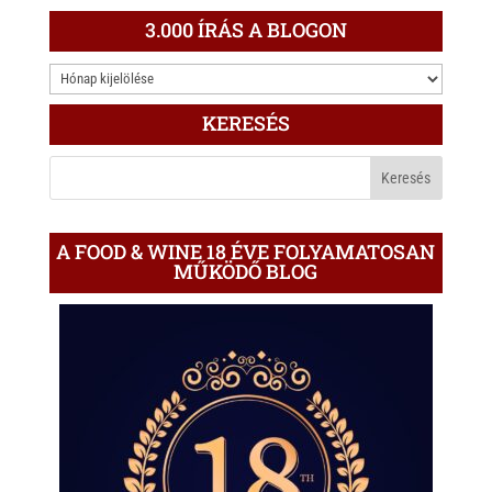
t
e
e
3.000 ÍRÁS A BLOGON
s
r
b
3.000
A
o
ÍRÁS
p
o
KERESÉS
A
p
k
BLOGON
A FOOD & WINE 18 ÉVE FOLYAMATOSAN
MŰKÖDŐ BLOG