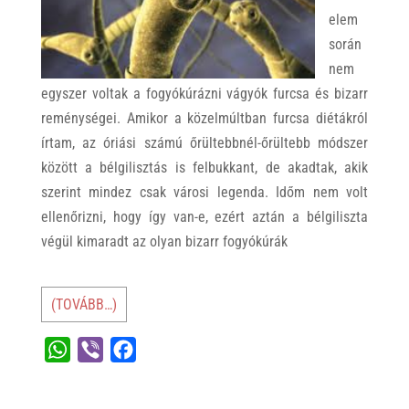
elem
során
nem
egyszer voltak a fogyókúrázni vágyók furcsa és bizarr
reménységei. Amikor a közelmúltban furcsa diétákról
írtam, az óriási számú őrültebbnél-őrültebb módszer
között a bélgilisztás is felbukkant, de akadtak, akik
szerint mindez csak városi legenda. Időm nem volt
ellenőrizni, hogy így van-e, ezért aztán a bélgiliszta
végül kimaradt az olyan bizarr fogyókúrák
(TOVÁBB…)
W
V
F
h
i
a
a
b
c