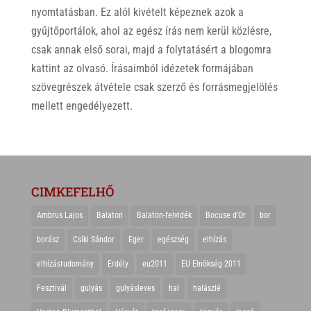
nyomtatásban. Ez alól kivételt képeznek azok a
gyűjtőportálok, ahol az egész írás nem kerül közlésre,
csak annak első sorai, majd a folytatásért a blogomra
kattint az olvasó. Írásaimból idézetek formájában
szövegrészek átvétele csak szerző és forrásmegjelölés
mellett engedélyezett.
CIMKEFELHŐ
Ambrus Lajos
Balaton
Balaton-felvidék
Bocuse d'Or
bor
borász
Csíki Sándor
Eger
egészség
elhízás
elhízástudomány
Erdély
eu2011
EU Elnökség 2011
Fesztivál
gulyás
gulyásleves
hal
halászlé