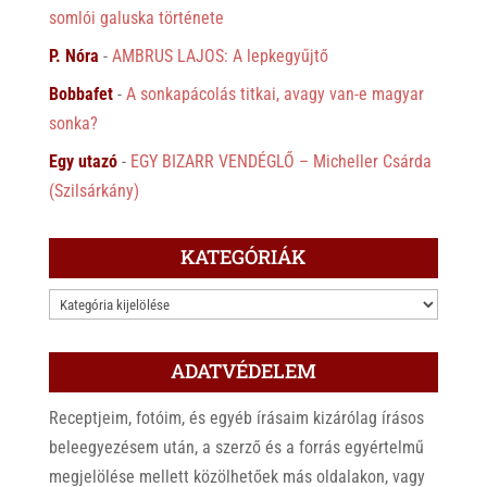
somlói galuska története
P. Nóra
-
AMBRUS LAJOS: A lepkegyűjtő
Bobbafet
-
A sonkapácolás titkai, avagy van-e magyar
sonka?
Egy utazó
-
EGY BIZARR VENDÉGLŐ – Micheller Csárda
(Szilsárkány)
KATEGÓRIÁK
KATEGÓRIÁK
ADATVÉDELEM
Receptjeim, fotóim, és egyéb írásaim kizárólag írásos
beleegyezésem után, a szerző és a forrás egyértelmű
megjelölése mellett közölhetőek más oldalakon, vagy