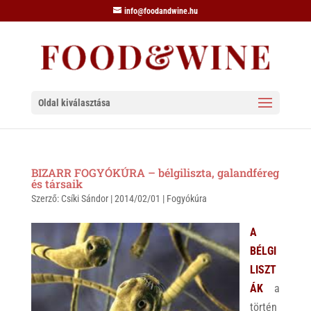
info@foodandwine.hu
Oldal kiválasztása
BIZARR FOGYÓKÚRA – bélgiliszta, galandféreg
és társaik
Szerző:
Csíki Sándor
|
2014/02/01
|
Fogyókúra
A
BÉLGI
LISZT
ÁK
a
történ