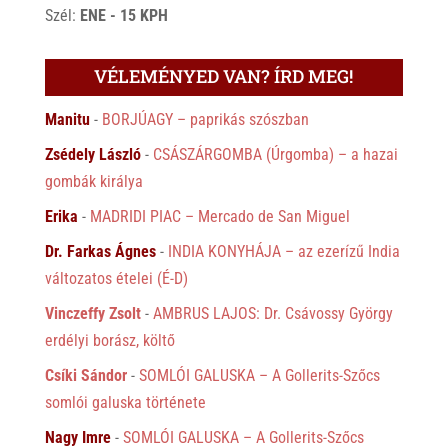
Szél:
ENE - 15 KPH
VÉLEMÉNYED VAN? ÍRD MEG!
Manitu
-
BORJÚAGY – paprikás szószban
Zsédely László
-
CSÁSZÁRGOMBA (Úrgomba) – a hazai
gombák királya
Erika
-
MADRIDI PIAC – Mercado de San Miguel
Dr. Farkas Ágnes
-
INDIA KONYHÁJA – az ezerízű India
változatos ételei (É-D)
Vinczeffy Zsolt
-
AMBRUS LAJOS: Dr. Csávossy György
erdélyi borász, költő
Csíki Sándor
-
SOMLÓI GALUSKA – A Gollerits-Szőcs
somlói galuska története
Nagy Imre
-
SOMLÓI GALUSKA – A Gollerits-Szőcs