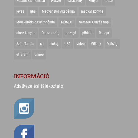
Heston Blumenthal
Húsvét
karácsony
kenyér
lecsó
leves
liba
Magyar Bor Akadémia
magyar konyha
Molekuláris gasztronómia
MOMOT
Nemzeti Gulyás Nap
olasz konyha
Olaszország
pezsgő
pörkölt
Recept
Széll Tamás
sör
tokaj
USA
videó
Villány
Válság
étterem
ünnep
INFORMÁCIÓ
Adatkezelési tájékoztató