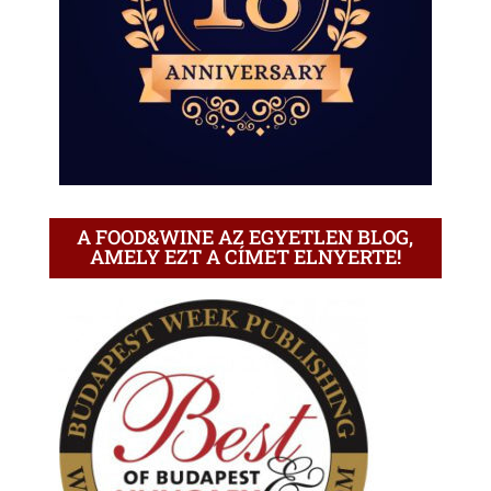
A FOOD&WINE AZ EGYETLEN BLOG,
AMELY EZT A CÍMET ELNYERTE!