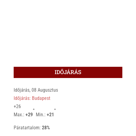
IDŐJÁRÁS
Időjárás, 08 Augusztus
Időjárás: Budapest
+
26
°
°
Max.:
+
29
Min.:
+
21
Páratartalom:
28%