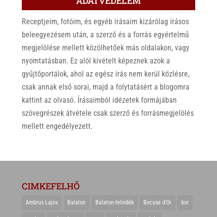
ADATVÉDELEM
Receptjeim, fotóim, és egyéb írásaim kizárólag írásos
beleegyezésem után, a szerző és a forrás egyértelmű
megjelölése mellett közölhetőek más oldalakon, vagy
nyomtatásban. Ez alól kivételt képeznek azok a
gyűjtőportálok, ahol az egész írás nem kerül közlésre,
csak annak első sorai, majd a folytatásért a blogomra
kattint az olvasó. Írásaimból idézetek formájában
szövegrészek átvétele csak szerző és forrásmegjelölés
mellett engedélyezett.
CIMKEFELHŐ
Ambrus Lajos
Balaton
Balaton-felvidék
Bocuse d'Or
bor