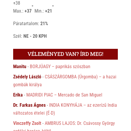
+
38
°
°
Max.:
+
37
Min.:
+
21
Páratartalom:
21%
Szél:
NE - 20 KPH
VÉLEMÉNYED VAN? ÍRD MEG!
Manitu
-
BORJÚAGY – paprikás szószban
Zsédely László
-
CSÁSZÁRGOMBA (Úrgomba) – a hazai
gombák királya
Erika
-
MADRIDI PIAC – Mercado de San Miguel
Dr. Farkas Ágnes
-
INDIA KONYHÁJA – az ezerízű India
változatos ételei (É-D)
Vinczeffy Zsolt
-
AMBRUS LAJOS: Dr. Csávossy György