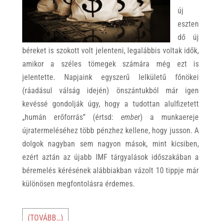
új
eszten
dő új
béreket is szokott volt jelenteni, legalábbis voltak idők,
amikor a széles tömegek számára még ezt is
jelentette. Napjaink egyszerű lelkületű főnökei
(ráadásul válság idején) önszántukból már igen
kevéssé gondolják úgy, hogy a tudottan alulfizetett
„humán erőforrás” (értsd:
ember
) a munkaereje
újratermeléséhez több pénzhez kellene, hogy jusson. A
dolgok nagyban sem nagyon mások, mint kicsiben,
ezért aztán az újabb IMF tárgyalások időszakában a
béremelés kérésének alábbiakban vázolt 10 tippje már
különösen megfontolásra érdemes.
(TOVÁBB…)