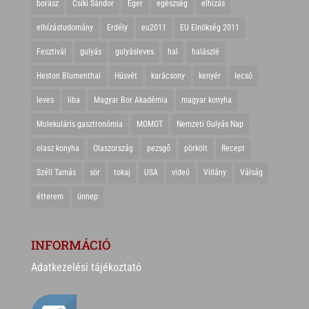
borász
Csíki Sándor
Eger
egészség
elhízás
elhízástudomány
Erdély
eu2011
EU Elnökség 2011
Fesztivál
gulyás
gulyásleves
hal
halászlé
Heston Blumenthal
Húsvét
karácsony
kenyér
lecsó
leves
liba
Magyar Bor Akadémia
magyar konyha
Molekuláris gasztronómia
MOMOT
Nemzeti Gulyás Nap
olasz konyha
Olaszország
pezsgő
pörkölt
Recept
Széll Tamás
sör
tokaj
USA
videó
Villány
Válság
étterem
ünnep
INFORMÁCIÓ
Adatkezelési tájékoztató