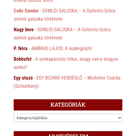
erdélyi borász, költő
Csíki Sándor
-
SOMLÓI GALUSKA – A Gollerits-Szőcs
somlói galuska története
Nagy Imre
-
SOMLÓI GALUSKA – A Gollerits-Szőcs
somlói galuska története
P. Nóra
-
AMBRUS LAJOS: A lepkegyűjtő
Bobbafet
-
A sonkapácolás titkai, avagy van-e magyar
sonka?
Egy utazó
-
EGY BIZARR VENDÉGLŐ – Micheller Csárda
(Szilsárkány)
KATEGÓRIÁK
KATEGÓRIÁK