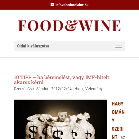
info@foodandwine.hu
Oldal kiválasztása
10 TIPP – ha béremelést, vagy IMF-hitelt
akarsz kérni
Szerző:
Csíki Sándor
|
2012/02/04
|
Hírek
,
Vélemény
HAGY
OMÁN
Y
SZERI
NT
az