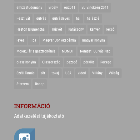
elhízástudomány
Erdély
eu2011
EU Elnökség 2011
Fesztivál
gulyás
gulyásleves
hal
halászlé
Heston Blumenthal
Húsvét
karácsony
kenyér
lecsó
leves
liba
Magyar Bor Akadémia
magyar konyha
Molekuláris gasztronómia
MOMOT
Nemzeti Gulyás Nap
olasz konyha
Olaszország
pezsgő
pörkölt
Recept
Széll Tamás
sör
tokaj
USA
videó
Villány
Válság
étterem
ünnep
INFORMÁCIÓ
Adatkezelési tájékoztató