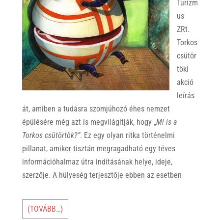
Turizm
us
ZRt.
Torkos
csütör
töki
akció
leírás
át, amiben a tudásra szomjúhozó éhes nemzet
épülésére még azt is megvilágítják, hogy „
Mi is a
Torkos csütörtök?”
. Ez egy olyan ritka történelmi
pillanat, amikor tisztán megragadható egy téves
információhalmaz útra indításának helye, ideje,
szerzője. A hülyeség terjesztője ebben az esetben
(TOVÁBB…)