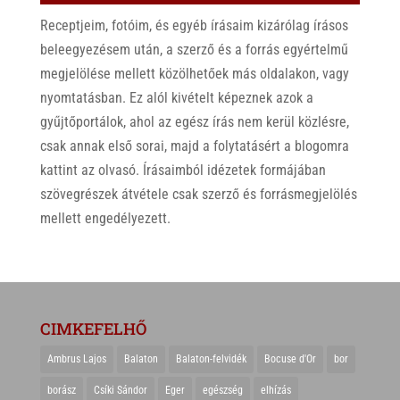
Receptjeim, fotóim, és egyéb írásaim kizárólag írásos
beleegyezésem után, a szerző és a forrás egyértelmű
megjelölése mellett közölhetőek más oldalakon, vagy
nyomtatásban. Ez alól kivételt képeznek azok a
gyűjtőportálok, ahol az egész írás nem kerül közlésre,
csak annak első sorai, majd a folytatásért a blogomra
kattint az olvasó. Írásaimból idézetek formájában
szövegrészek átvétele csak szerző és forrásmegjelölés
mellett engedélyezett.
CIMKEFELHŐ
Ambrus Lajos
Balaton
Balaton-felvidék
Bocuse d'Or
bor
borász
Csíki Sándor
Eger
egészség
elhízás