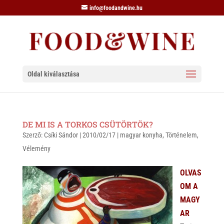
info@foodandwine.hu
Oldal kiválasztása
DE MI IS A TORKOS CSÜTÖRTÖK?
Szerző:
Csíki Sándor
|
2010/02/17
|
magyar konyha
,
Történelem
,
Vélemény
OLVAS
OM A
MAGY
AR