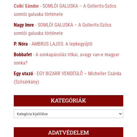
Csíki Sándor
-
SOMLÓI GALUSKA – A Gollerits-Szőcs
somlói galuska története
Nagy Imre
-
SOMLÓI GALUSKA – A Gollerits-Szőcs
somlói galuska története
P. Nóra
-
AMBRUS LAJOS: A lepkegyűjtő
Bobbafet
-
A sonkapácolás titkai, avagy van-e magyar
sonka?
Egy utazó
-
EGY BIZARR VENDÉGLŐ – Micheller Csárda
(Szilsárkány)
KATEGÓRIÁK
KATEGÓRIÁK
ADATVÉDELEM