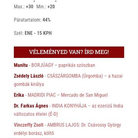
°
°
Max.:
+
30
Min.:
+
20
Páratartalom:
44%
Szél:
ENE - 15 KPH
VÉLEMÉNYED VAN? ÍRD MEG!
Manitu
-
BORJÚAGY – paprikás szószban
Zsédely László
-
CSÁSZÁRGOMBA (Úrgomba) – a hazai
gombák királya
Erika
-
MADRIDI PIAC – Mercado de San Miguel
Dr. Farkas Ágnes
-
INDIA KONYHÁJA – az ezerízű India
változatos ételei (É-D)
Vinczeffy Zsolt
-
AMBRUS LAJOS: Dr. Csávossy György
erdélyi borász, költő