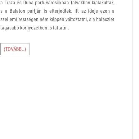
a Tisza és Duna parti városokban falvakban kialakultak,
s a Balaton partján is elterjedtek. Itt az ideje ezen a
szellemi restségen némiképpen változtatni, s a halászlét
tágasabb környezetben is láttatni.
(TOVÁBB…)