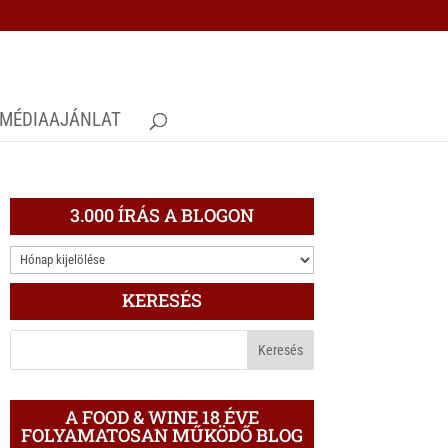
MÉDIAAJÁNLAT
3.000 ÍRÁS A BLOGON
3.000
ÍRÁS
KERESÉS
A
BLOGON
A FOOD & WINE 18 ÉVE
FOLYAMATOSAN MŰKÖDŐ BLOG