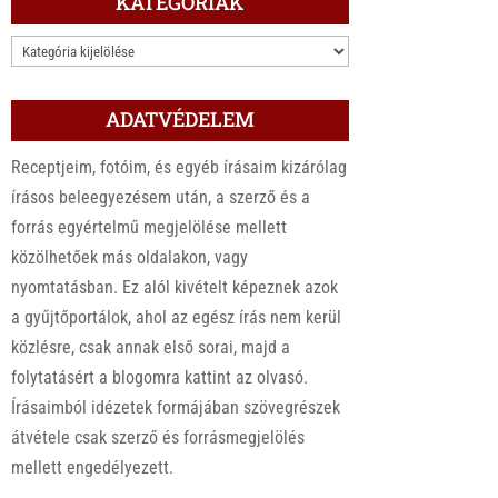
KATEGÓRIÁK
KATEGÓRIÁK
ADATVÉDELEM
Receptjeim, fotóim, és egyéb írásaim kizárólag
írásos beleegyezésem után, a szerző és a
forrás egyértelmű megjelölése mellett
közölhetőek más oldalakon, vagy
nyomtatásban. Ez alól kivételt képeznek azok
a gyűjtőportálok, ahol az egész írás nem kerül
közlésre, csak annak első sorai, majd a
folytatásért a blogomra kattint az olvasó.
Írásaimból idézetek formájában szövegrészek
átvétele csak szerző és forrásmegjelölés
mellett engedélyezett.