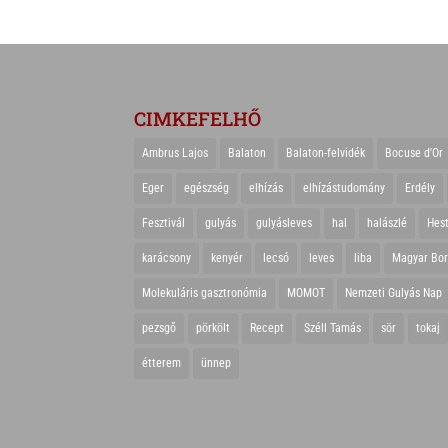
CIMKEFELHŐ
Ambrus Lajos
Balaton
Balaton-felvidék
Bocuse d'Or
Eger
egészség
elhízás
elhízástudomány
Erdély
Fesztivál
gulyás
gulyásleves
hal
halászlé
Hes
karácsony
kenyér
lecsó
leves
liba
Magyar Bo
Molekuláris gasztronómia
MOMOT
Nemzeti Gulyás Nap
pezsgő
pörkölt
Recept
Széll Tamás
sör
tokaj
étterem
ünnep