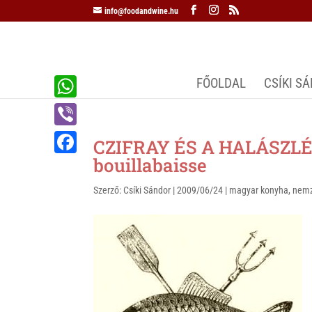
info@foodandwine.hu
FŐOLDAL
CSÍKI S
W
h
V
CZIFRAY ÉS A HALÁSZLÉ
a
i
bouillabaisse
F
t
b
a
Szerző:
Csíki Sándor
|
2009/06/24
|
magyar konyha
,
nemz
s
e
c
A
r
e
p
b
p
o
o