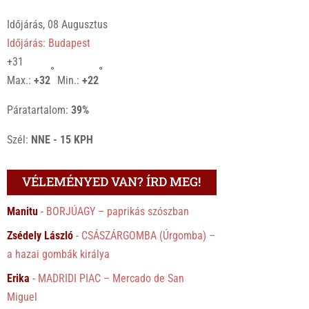
Időjárás, 08 Augusztus
Időjárás: Budapest
+
31
°
°
Max.:
+
32
Min.:
+
22
Páratartalom:
39%
Szél:
NNE - 15 KPH
VÉLEMÉNYED VAN? ÍRD MEG!
Manitu
-
BORJÚAGY – paprikás szószban
Zsédely László
-
CSÁSZÁRGOMBA (Úrgomba) –
a hazai gombák királya
Erika
-
MADRIDI PIAC – Mercado de San
Miguel