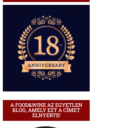
A FOOD&WINE AZ EGYETLEN
BLOG, AMELY EZT A CÍMET
ELNYERTE!