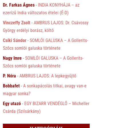
Dr. Farkas Ágnes
-
INDIA KONYHÁJA – az
ezerízű India változatos ételei (É-D)
Vinczeffy Zsolt
-
AMBRUS LAJOS: Dr. Csávossy
György erdélyi borász, költő
Csíki Sándor
-
SOMLÓI GALUSKA – A Gollerits-
Szőcs somlói galuska története
Nagy Imre
-
SOMLÓI GALUSKA – A Gollerits-
Szőcs somlói galuska története
P. Nóra
-
AMBRUS LAJOS: A lepkegyűjtő
Bobbafet
-
A sonkapácolás titkai, avagy van-e
magyar sonka?
Egy utazó
-
EGY BIZARR VENDÉGLŐ – Micheller
Csárda (Szilsárkány)