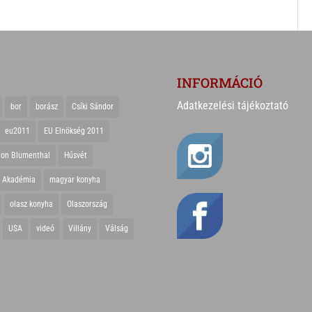
INFORMÁCIÓ
Adatkezelési tájékoztató
bor
borász
Csíki Sándor
eu2011
EU Elnökség 2011
ton Blumenthal
Húsvét
r Akadémia
magyar konyha
olasz konyha
Olaszország
USA
videó
Villány
Válság