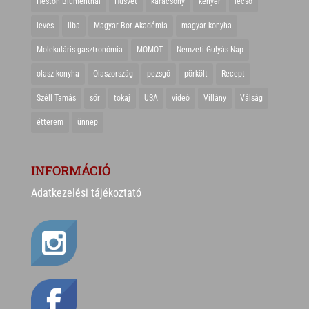
Heston Blumenthal
Húsvét
karácsony
kenyér
lecsó
leves
liba
Magyar Bor Akadémia
magyar konyha
Molekuláris gasztronómia
MOMOT
Nemzeti Gulyás Nap
olasz konyha
Olaszország
pezsgő
pörkölt
Recept
Széll Tamás
sör
tokaj
USA
videó
Villány
Válság
étterem
ünnep
INFORMÁCIÓ
Adatkezelési tájékoztató