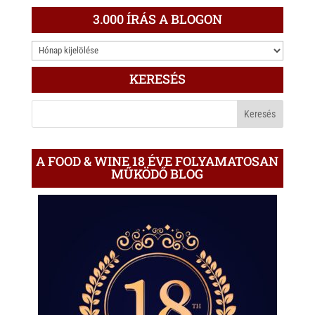
t
e
e
3.000 ÍRÁS A BLOGON
s
r
b
3.000
A
o
ÍRÁS
p
o
KERESÉS
A
p
k
BLOGON
A FOOD & WINE 18 ÉVE FOLYAMATOSAN
MŰKÖDŐ BLOG