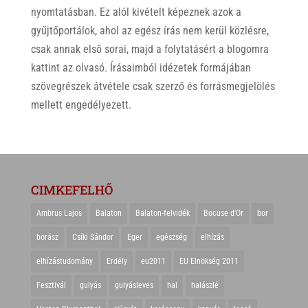
nyomtatásban. Ez alól kivételt képeznek azok a
gyűjtőportálok, ahol az egész írás nem kerül közlésre,
csak annak első sorai, majd a folytatásért a blogomra
kattint az olvasó. Írásaimból idézetek formájában
szövegrészek átvétele csak szerző és forrásmegjelölés
mellett engedélyezett.
CIMKEFELHŐ
Ambrus Lajos
Balaton
Balaton-felvidék
Bocuse d'Or
bor
borász
Csíki Sándor
Eger
egészség
elhízás
elhízástudomány
Erdély
eu2011
EU Elnökség 2011
Fesztivál
gulyás
gulyásleves
hal
halászlé