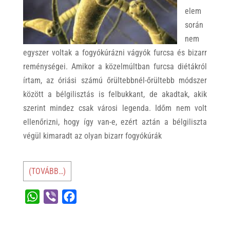
elem
során
nem
egyszer voltak a fogyókúrázni vágyók furcsa és bizarr
reménységei. Amikor a közelmúltban furcsa diétákról
írtam, az óriási számú őrültebbnél-őrültebb módszer
között a bélgilisztás is felbukkant, de akadtak, akik
szerint mindez csak városi legenda. Időm nem volt
ellenőrizni, hogy így van-e, ezért aztán a bélgiliszta
végül kimaradt az olyan bizarr fogyókúrák
(TOVÁBB…)
W
V
F
h
i
a
a
b
c