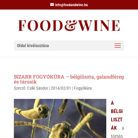
info@foodandwine.hu
Oldal kiválasztása
BIZARR FOGYÓKÚRA – bélgiliszta, galandféreg
és társaik
Szerző:
Csíki Sándor
|
2014/02/01
|
Fogyókúra
A
BÉLGI
LISZT
ÁK
a
történ