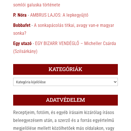
somlói galuska története
P. Nóra
-
AMBRUS LAJOS: A lepkegyűjtő
Bobbafet
-
A sonkapácolás titkai, avagy van-e magyar
sonka?
Egy utazó
-
EGY BIZARR VENDÉGLŐ – Micheller Csárda
(Szilsárkány)
KATEGÓRIÁK
KATEGÓRIÁK
ADATVÉDELEM
Receptjeim, fotóim, és egyéb írásaim kizárólag írásos
beleegyezésem után, a szerző és a forrás egyértelmű
megjelölése mellett közölhetőek más oldalakon, vagy