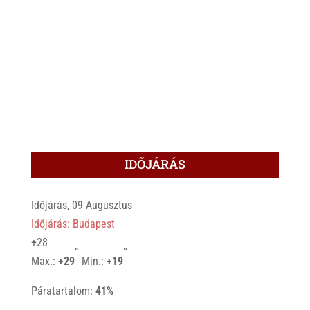
IDŐJÁRÁS
Időjárás, 09 Augusztus
Időjárás: Budapest
+
28
°
°
Max.:
+
29
Min.:
+
19
Páratartalom:
41%