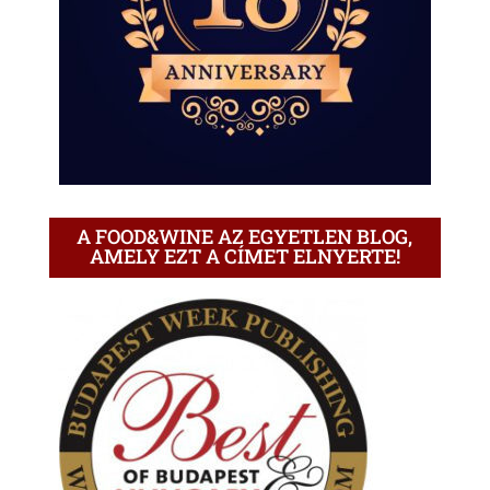
A FOOD&WINE AZ EGYETLEN BLOG,
AMELY EZT A CÍMET ELNYERTE!