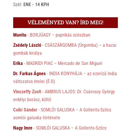
Szél:
ENE - 14 KPH
VÉLEMÉNYED VAN? ÍRD MEG!
Manitu
-
BORJÚAGY – paprikás szószban
Zsédely László
-
CSÁSZÁRGOMBA (Úrgomba) – a hazai
gombák királya
Erika
-
MADRIDI PIAC – Mercado de San Miguel
Dr. Farkas Ágnes
-
INDIA KONYHÁJA – az ezerízű India
változatos ételei (É-D)
Vinczeffy Zsolt
-
AMBRUS LAJOS: Dr. Csávossy György
erdélyi borász, költő
Csíki Sándor
-
SOMLÓI GALUSKA – A Gollerits-Szőcs
somlói galuska története
Nagy Imre
-
SOMLÓI GALUSKA – A Gollerits-Szőcs